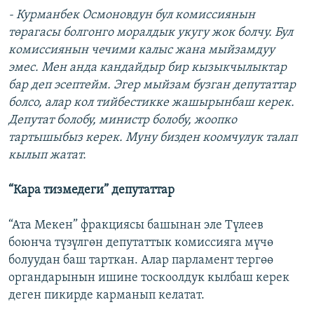
- Курманбек Осмоновдун бул комиссиянын
төрагасы болгонго моралдык укугу жок болчу. Бул
комиссиянын чечими калыс жана мыйзамдуу
эмес. Мен анда кандайдыр бир кызыкчылыктар
бар деп эсептейм. Эгер мыйзам бузган депутаттар
болсо, алар кол тийбестикке жашырынбаш керек.
Депутат болобу, министр болобу, жоопко
тартышыбыз керек. Муну бизден коомчулук талап
кылып жатат.
“Кара тизмедеги” депутаттар
“Ата Мекен” фракциясы башынан эле Түлеев
боюнча түзүлгөн депутаттык комиссияга мүчө
болуудан баш тарткан. Алар парламент тергөө
органдарынын ишине тоскоолдук кылбаш керек
деген пикирде карманып келатат.