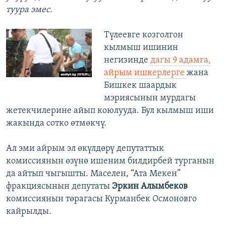
туура эмес.
Түлеевге козголгон
кылмыш ишинин
негизинде
дагы 9 адамга,
айрым ишкерлерге
жана
Бишкек шаардык
мэриясынын мурдагы
жетекчилерине айып коюлууда. Бул кылмыш иши
жакында сотко өтмөкчү.
Ал эми айрым эл өкүлдөрү депутаттык
комиссиянын өзүнө ишеним билдирбей турганын
да айтып чыгышты. Маселен, “Ата Мекен”
фракциясынын депутаты
Эркин Алымбеков
комиссиянын төрагасы Курманбек Осмоновго
кайрылды.