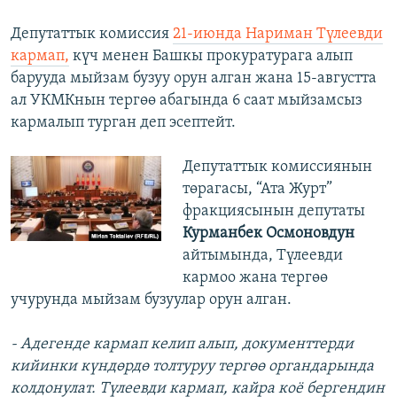
Депутаттык комиссия
21-июнда Нариман Түлеевди
кармап,
күч менен Башкы прокуратурага алып
барууда мыйзам бузуу орун алган жана 15-августта
ал УКМКнын тергөө абагында 6 саат мыйзамсыз
кармалып турган деп эсептейт.
Депутаттык комиссиянын
төрагасы, “Ата Журт”
фракциясынын депутаты
Курманбек Осмоновдун
айтымында, Түлеевди
кармоо жана тергөө
учурунда мыйзам бузуулар орун алган.
- Адегенде кармап келип алып, документтерди
кийинки күндөрдө толтуруу тергөө органдарында
колдонулат. Түлеевди кармап, кайра коё бергендин