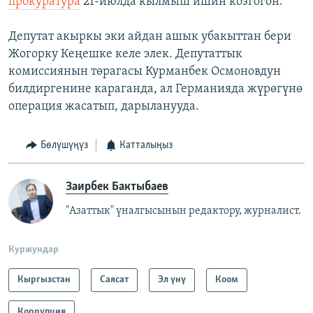
прокуратура
21-июлда кылмыш ишин козгогон.
Депутат акыркы эки айдан ашык убакыттан бери
Жогорку Кеңешке келе элек. Депутаттык
комиссиянын төрагасы Курманбек Осмоновдун
билдиргенине караганда, ал Германияда жүрөгүнө
операция жасатып, дарыланууда.
Бөлүшүңүз
Катталыңыз
Заирбек Бактыбаев
"Азаттык" үналгысынын редактору, журналист.
Куржундар
Кыргызстан
Саясат
Эл үнү
Коом
Коррупция