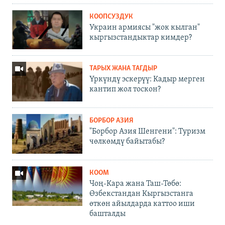
КООПСУЗДУК
Украин армиясы "жок кылган"
кыргызстандыктар кимдер?
ТАРЫХ ЖАНА ТАГДЫР
Үркүндү эскерүү: Кадыр мерген
кантип жол тоскон?
БОРБОР АЗИЯ
"Борбор Азия Шенгени": Туризм
чөлкөмдү байытабы?
КООМ
Чоң-Кара жана Таш-Төбө:
Өзбекстандан Кыргызстанга
өткөн айылдарда каттоо иши
башталды