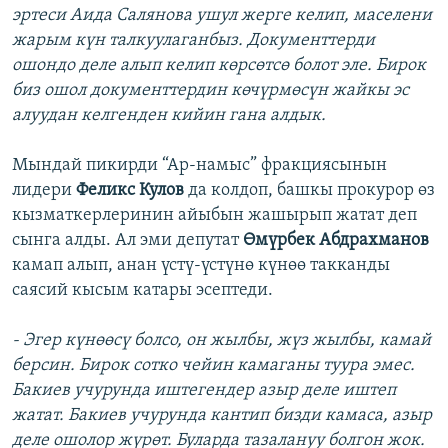
эртеси Аида Салянова ушул жерге келип, маселени
жарым күн талкуулаганбыз. Документтерди
ошондо деле алып келип көрсөтсө болот эле. Бирок
биз ошол документтердин көчүрмөсүн жайкы эс
алуудан келгенден кийин гана алдык.
Мындай пикирди “Ар-намыс” фракциясынын
лидери
Феликс Кулов
да колдоп, башкы прокурор өз
кызматкерлеринин айыбын жашырып жатат деп
сынга алды. Ал эми депутат
Өмүрбек Абдрахманов
камап алып, анан үстү-үстүнө күнөө такканды
саясий кысым катары эсептеди.
- Эгер күнөөсү болсо, он жылбы, жүз жылбы, камай
берсин. Бирок сотко чейин камаганы туура эмес.
Бакиев учурунда иштегендер азыр деле иштеп
жатат. Бакиев учурунда кантип бизди камаса, азыр
деле ошолор жүрөт. Буларда тазалануу болгон жок.