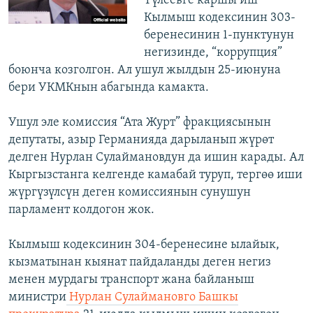
Түлеевге каршы иш
Кылмыш кодексинин 303-
беренесинин 1-пунктунун
негизинде, “коррупция”
боюнча козголгон. Ал ушул жылдын 25-июнуна
бери УКМКнын абагында камакта.
Ушул эле комиссия “Ата Журт” фракциясынын
депутаты, азыр Германияда дарыланып жүрөт
делген Нурлан Сулаймановдун да ишин карады. Ал
Кыргызстанга келгенде камабай туруп, тергөө иши
жүргүзүлсүн деген комиссиянын сунушун
парламент колдогон жок.
Кылмыш кодексинин 304-беренесине ылайык,
кызматынан кыянат пайдаланды деген негиз
менен мурдагы транспорт жана байланыш
министри
Нурлан Сулаймановго Башкы