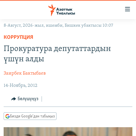
Линктер
Мазмунга
өтүңүз
8-Август, 2026-жыл, ишемби, Бишкек убактысы 10:07
Навигацияга
ЖАҢЫЛЫКТАР
өтүңүз
КОРРУПЦИЯ
КЫРГЫЗСТАН
Издөөгө
Прокуратура депутаттардын
салыңыз
ДҮЙНӨ
КЫРГЫЗСТАН
үшүн алды
УКРАИНА
САЯСАТ
ДҮЙНӨ
Заирбек Бактыбаев
АТАЙЫН ИЛИКТӨӨ
ЭКОНОМИКА
БОРБОР АЗИЯ
14-Ноябрь, 2012
ТВ ПРОГРАММАЛАР
МАДАНИЯТ
ПОДКАСТ
БҮГҮН АЗАТТЫКТА
Бөлүшүңүз
ӨЗГӨЧӨ ПИКИР
ЭКСПЕРТТЕР ТАЛДАЙТ
Бизди Google'дан табыңыз
БИЗ ЖАНА ДҮЙНӨ
Русский
ДАНИСТЕ