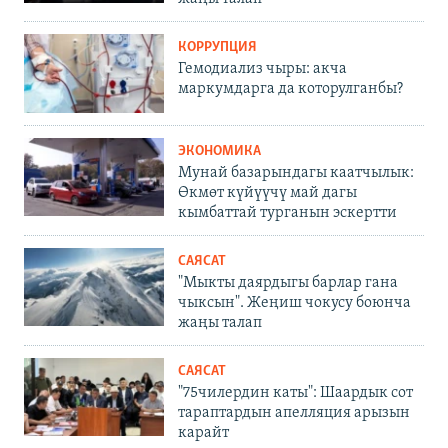
КОРРУПЦИЯ
Гемодиализ чыры: акча
маркумдарга да которулганбы?
ЭКОНОМИКА
Мунай базарындагы каатчылык:
Өкмөт күйүүчү май дагы
кымбаттай турганын эскертти
САЯСАТ
"Мыкты даярдыгы барлар гана
чыксын". Жеңиш чокусу боюнча
жаңы талап
САЯСАТ
"75чилердин каты": Шаардык сот
тараптардын апелляция арызын
карайт