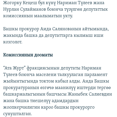
Жогорку Кеңеш бул күнү Нариман Түлеев жана
Нурлан Сулайманов боюнча түзүлгөн депутаттык
комиссиянын маалыматын укту.
Башкы прокурор Аида Салянованын айтымында,
жакында башка да депутаттарга кылмыш иши
козголот.
Комиссиянын дооматы
“Ата Журт” фракциясынын депутаты Нариман
Түлеев боюнча маселени талкуулаган парламент
жыйынтыгында токтом кабыл алды. Анда Башкы
прокуратуранын өзгөчө маанилүү иштерди тергөө
башкармалыгынын башчысы Жаныбек Салиевдин
жана башка тиешелүү адамдардын
жоопкерчилигин кароо башкы прокурорго
сунушталган.