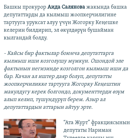
Башкы прокурор
Аида Салянова
жакында башка
депутаттарды да кылмыш жоопкерчилигине
тартууга уруксат алуу үчүн Жогорку Кеңешке
келерин билдирип, эл өкүлдөрүн бушайман
кылгандай болду.
- Кайсы бир фактылар боюнча депутаттарга
кылмыш иши козголушу мүмкүн. Ошондой эле
фактынын негизинде козголгон кылмыш иши да
бар. Качан ал иштер даяр болуп, депутатты
жоопкерчиликке тартууга Жогорку Кеңештин
макулдугу керек болгондо, документтерди өзүм
алып келип, түшүндүрүп берем. Азыр ал
депутаттардын аттарын айтуу эрте.
“Ата Журт” фракциясынын
депутаты Нариман