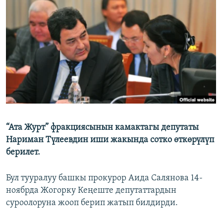
ОНЛАЙН ШЕРИНЕ
ЭЖЕ-СИҢДИЛЕР
АЗАТТЫК+
ЫҢГАЙСЫЗ СУРООЛОР
ЭЕ/АРнун бардык сайттары
“Ата Журт” фракциясынын камактагы депутаты
Нариман Түлеевдин иши жакында сотко өткөрүлүп
берилет.
Бул тууралуу башкы прокурор Аида Салянова 14-
ноябрда Жогорку Кеңеште депутаттардын
суроолоруна жооп берип жатып билдирди.