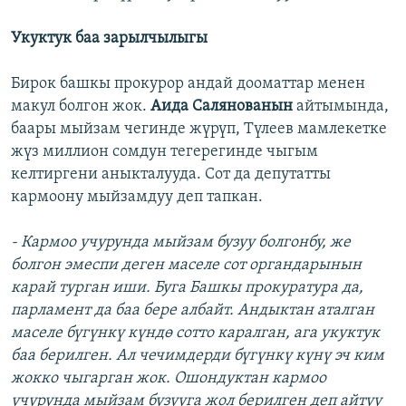
Укуктук баа зарылчылыгы
Бирок башкы прокурор андай дооматтар менен
макул болгон жок.
Аида Салянованын
айтымында,
баары мыйзам чегинде жүрүп, Түлеев мамлекетке
жүз миллион сомдун тегерегинде чыгым
келтиргени аныкталууда. Сот да депутатты
кармоону мыйзамдуу деп тапкан.
- Кармоо учурунда мыйзам бузуу болгонбу, же
болгон эмеспи деген маселе сот органдарынын
карай турган иши. Буга Башкы прокуратура да,
парламент да баа бере албайт. Андыктан аталган
маселе бүгүнкү күндө сотто каралган, ага укуктук
баа берилген. Ал чечимдерди бүгүнкү күнү эч ким
жокко чыгарган жок. Ошондуктан кармоо
учурунда мыйзам бузууга жол берилген деп айтуу