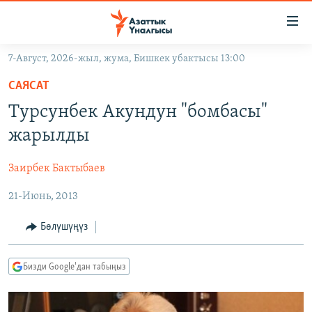
Линктер
Мазмунга
өтүңүз
7-Август, 2026-жыл, жума, Бишкек убактысы 13:00
Навигацияга
ЖАҢЫЛЫКТАР
өтүңүз
САЯСАТ
КЫРГЫЗСТАН
Издөөгө
Турсунбек Акундун "бомбасы"
салыңыз
ДҮЙНӨ
КЫРГЫЗСТАН
жарылды
УКРАИНА
САЯСАТ
ДҮЙНӨ
Заирбек Бактыбаев
АТАЙЫН ИЛИКТӨӨ
ЭКОНОМИКА
БОРБОР АЗИЯ
21-Июнь, 2013
ТВ ПРОГРАММАЛАР
МАДАНИЯТ
ПОДКАСТ
БҮГҮН АЗАТТЫКТА
Бөлүшүңүз
ӨЗГӨЧӨ ПИКИР
ЭКСПЕРТТЕР ТАЛДАЙТ
Бизди Google'дан табыңыз
БИЗ ЖАНА ДҮЙНӨ
Русский
ДАНИСТЕ