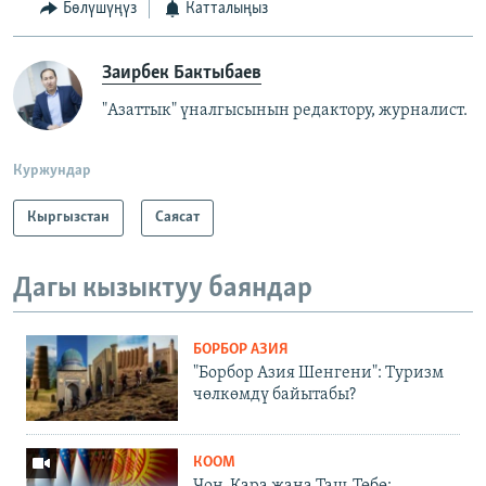
Бөлүшүңүз
Катталыңыз
Заирбек Бактыбаев
"Азаттык" үналгысынын редактору, журналист.
Куржундар
Кыргызстан
Саясат
Дагы кызыктуу баяндар
БОРБОР АЗИЯ
"Борбор Азия Шенгени": Туризм
чөлкөмдү байытабы?
КООМ