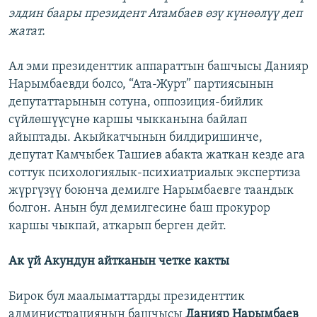
элдин баары президент Атамбаев өзү күнөөлүү деп
жатат.
Ал эми президенттик аппараттын башчысы Данияр
Нарымбаевди болсо, “Ата-Журт” партиясынын
депутаттарынын сотуна, оппозиция-бийлик
сүйлөшүүсүнө каршы чыкканына байлап
айыптады. Акыйкатчынын билдиришинче,
депутат Камчыбек Ташиев абакта жаткан кезде ага
соттук психологиялык-психиатриалык экспертиза
жүргүзүү боюнча демилге Нарымбаевге таандык
болгон. Анын бул демилгесине баш прокурор
каршы чыкпай, аткарып берген дейт.
Ак үй Акундун айтканын четке какты
Бирок бул маалыматтарды президенттик
администрациянын башчысы
Данияр Нарымбаев