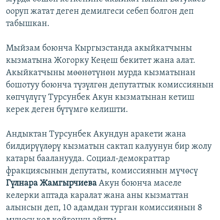
ооруп жатат деген демилгеси себеп болгон деп
табышкан.
Мыйзам боюнча Кыргызстанда акыйкатчыны
кызматына Жогорку Кеңеш бекитет жана алат.
Акыйкатчыны мөөнөтүнөн мурда кызматынан
бошотуу боюнча түзүлгөн депутаттык комиссиянын
көпчүлүгү Турсунбек Акун кызматынан кетиш
керек деген бүтүмгө келишти.
Андыктан Турсунбек Акундун аракети жана
билдирүүлөрү кызматын сактап калуунун бир жолу
катары бааланууда. Социал-демократтар
фракциясынын депутаты, комиссиянын мүчөсү
Гүлнара Жамгырчиева
Акун боюнча маселе
келерки аптада каралат жана аны кызматтан
алынсын деп, 10 адамдан турган комиссиянын 8