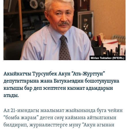
ОНЛАЙН ШЕРИНЕ
ЭЖЕ-СИҢДИЛЕР
АЗАТТЫК+
ЫҢГАЙСЫЗ СУРООЛОР
ЭЕ/АРнун бардык сайттары
Акыйкатчы Турсунбек Акун “Ата-Журттун”
депутаттарына жана Батукаевдин бошотулушуна
катышы бар деп эсептеген кызмат адамдарын
атады.
Ал 21-июндагы маалымат жыйынында буга чейин
“бомба жарам” деген сөзү каймана айтылганын
билдирип, журналисттерге муну “Акун агынан