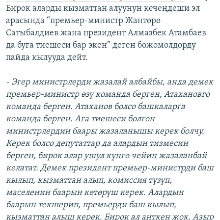
Бирок аларды кызматтан алуунун кечеңдеши эл
арасында “премьер-министр Жантөрө
Сатыбалдиев жана президент Алмазбек Атамбаев
да буга тиешеси бар экен” деген божомолдорду
пайда кылууда дейт.
- Эгер министрлерди жазалай албайбы, анда демек
премьер-министр өзү команда берген, Атахановго
команда берген. Атаханов болсо башкаларга
команда берген. Ага тиешеси болгон
министрлердин баары жазаланышы керек болчу.
Керек болсо депутаттар да алардын тизмесин
берген, бирок алар ушул күнгө чейин жазаланбай
келатат. Демек президент премьер-министрди баш
кылып, кызматтан алып, комиссия түзүп,
маселенин баарын көтөрүш керек. Алардын
баарын текшерип, премьерди баш кылып,
кызматтан алыш керек. Бирок ал анткен жок. Азыр