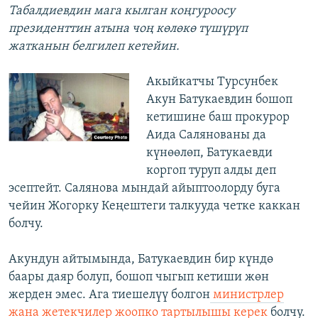
Табалдиевдин мага кылган коңгуроосу
президенттин атына чоң көлөкө түшүрүп
жатканын белгилеп кетейин.
Акыйкатчы Турсунбек
Акун Батукаевдин бошоп
кетишине баш прокурор
Аида Салянованы да
күнөөлөп, Батукаевди
коргоп туруп алды деп
эсептейт. Салянова мындай айыптоолорду буга
чейин Жогорку Кеңештеги талкууда четке каккан
болчу.
Акундун айтымында, Батукаевдин бир күндө
баары даяр болуп, бошоп чыгып кетиши жөн
жерден эмес. Ага тиешелүү болгон
министрлер
жана жетекчилер жоопко тартылышы керек
болчу.