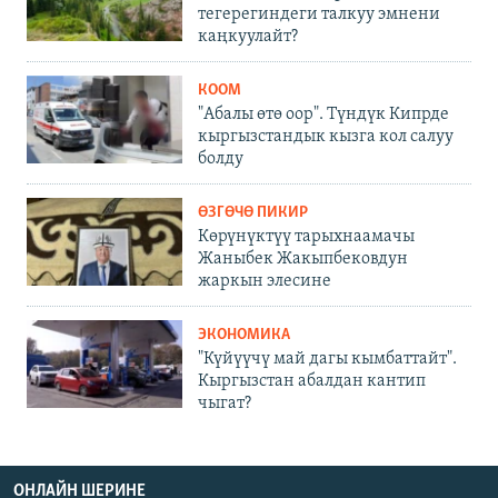
тегерегиндеги талкуу эмнени
каңкуулайт?
КООМ
"Абалы өтө оор". Түндүк Кипрде
кыргызстандык кызга кол салуу
болду
ӨЗГӨЧӨ ПИКИР
Көрүнүктүү тарыхнаамачы
Жаныбек Жакыпбековдун
жаркын элесине
ЭКОНОМИКА
"Күйүүчү май дагы кымбаттайт".
Кыргызстан абалдан кантип
чыгат?
ОНЛАЙН ШЕРИНЕ