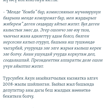
мүчөсү кол койгонун айтты.
- “Менде “бомба” бар, комиссиянын мүчөлөрүнүн
баарына менде компромат бар, мен жардырып
жиберем” деген сөздөрдү айтып жатат. Бул деген
калыстык эмес да. Эгер ошончо эле өзү таза,
чынчыл жана адилеттүү адам болсо, билген
нерсесин катып отуруп, башына иш түшкөндө
чыгарбай, учурунда эле элге жарыя кылыш керек
эле болчу. Анан ушундай учурда коркутам деп,
соодалашпай. Президенттик аппаратты деле ошон
үчүн айыптап жатат.
Турсунбек Акун акыйкатчылык кызматка алгач
2008-жылы шайланган. Быйыл жыл башында
депутаттар аны дагы беш жылдык мөөнөткө
бекиткен болчу.