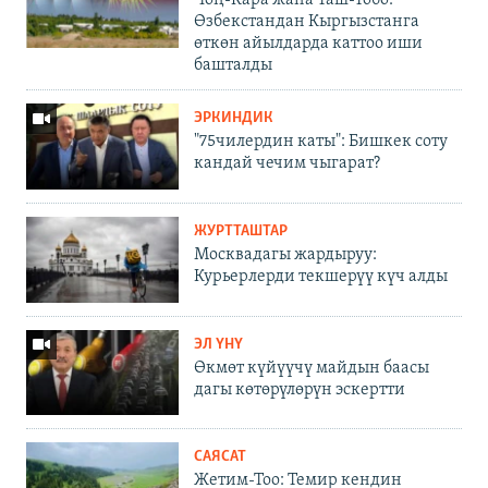
Чоң-Кара жана Таш-Төбө:
Өзбекстандан Кыргызстанга
өткөн айылдарда каттоо иши
башталды
ЭРКИНДИК
"75чилердин каты": Бишкек соту
кандай чечим чыгарат?
ЖУРТТАШТАР
Москвадагы жардыруу:
Курьерлерди текшерүү күч алды
ЭЛ ҮНҮ
Өкмөт күйүүчү майдын баасы
дагы көтөрүлөрүн эскертти
САЯСАТ
Жетим-Тоо: Темир кендин