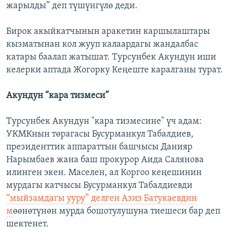
жарылды” деп түшүнгүлө деди.
Бирок акыйкатчынын аракетин каршылаштары
кызматынан кол жууп калаардагы жандалбас
катары баалап жатышат. Турсунбек Акундун иши
келерки аптада Жогорку Кеңеште каралганы турат.
Акундун “кара тизмеси”
Турсунбек Акундун "кара тизмесине" үч адам:
УКМКнын төрагасы Бусурманкул Табалдиев,
президенттик аппараттын башчысы Данияр
Нарымбаев жана баш прокурор Аида Салянова
илинген экен. Маселен, ал Коргоо кеңешинин
мурдагы катчысы Бусурманкул Табалдиевди
“мыйзамдагы ууру” делген Азиз Батукаевдин
м
өөнөтүнөн мурда бошотулушуна тиешеси бар деп
шектенет.