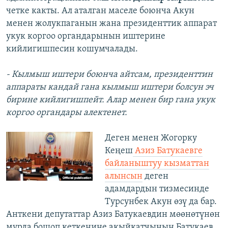
четке какты. Ал аталган маселе боюнча Акун
менен жолукпаганын жана президенттик аппарат
укук коргоо органдарынын иштерине
кийлигишпесин кошумчалады.
- Кылмыш иштери боюнча айтсам, президенттин
аппараты кандай гана кылмыш иштери болсун эч
бирине кийлигишпейт. Алар менен бир гана укук
коргоо органдары алектенет.
Деген менен Жогорку
Кеңеш
Азиз Батукаевге
байланыштуу кызматтан
алынсын
деген
адамдардын тизмесинде
Турсунбек Акун өзү да бар.
Анткени депутаттар Азиз Батукаевдин мөөнөтүнөн
мурда бошоп кеткенине акыйкатчынын Батукаев