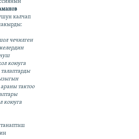
иссиянын
аманов
ушун калчап
 чакырды:
шол чечилген
лкелердин
унуш
кол коюуга
 талаптарды
сызыгын
 араны тактоо
лаптары
л коюуга
 танапташ
нин