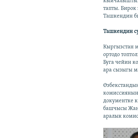
кыйчалыштыкт
тапты. Бирок
Ташкендин би
Ташкендин су
Кыргызстан 
ортодо топто
Буга чейин к
ара сызыгы 
Өзбекстандын
комиссиянын 
документке к
башчысы Жант
аралык коми