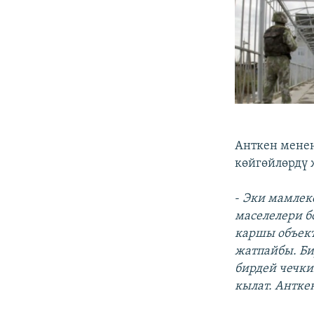
Анткен мене
көйгөйлөрдү 
-
Эки мамлеке
маселелери б
каршы объект
жатпайбы. Би
бирдей чечки
кылат. Антке