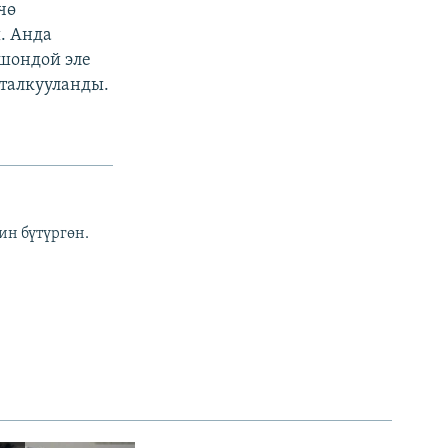
чө
. Анда
шондой эле
талкууланды.
ин бүтүргөн.