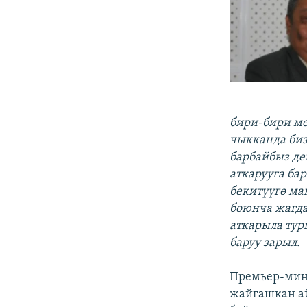
бири-бири м
чыкканда биз
барбайбыз де
аткарууга ба
бекитүүгө ма
боюнча жагда
аткарыла тур
баруу зарыл.
Премьер-мини
жайгашкан а