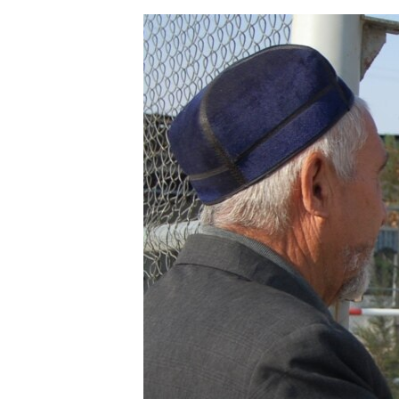
ЭЖЕ-СИҢДИЛЕР
АЗАТТЫК+
ЫҢГАЙСЫЗ СУРООЛОР