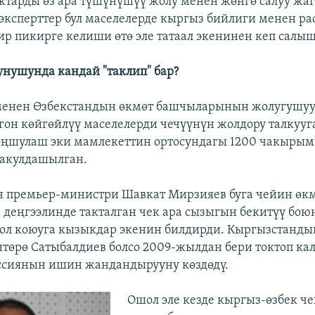
арды өз ара түшүнүшүү жолу менен жөнгө салуу жаг
 эксперттер бул маселелерде кыргыз бийлиги менен р
р пикирге келиши өтө эле татаал экенинен кеп салыш
нушунда кандай "таклип" бар?
менен Өзбекстандын өкмөт башчыларынын жолугушуу
лгон көйгөйлүү маселелерди чечүүнүн жолдору талкууг
оңшулаш эки мамлекеттин ортосундагы 1200 чакырымг
макулдашылган.
 премьер-министри Шавкат Мирзияев буга чейин өкм
деңгээлинде такталган чек ара сызыгын бекитүү бою
ол коюуга кызыкдар экенин билдирди. Кыргызстанды
өрө Сатыбалдиев болсо 2009-жылдан бери токтоп кал
ссиянын ишин жандандырууну көздөдү.
Ошол эле кезде кыргыз-өзбек ч