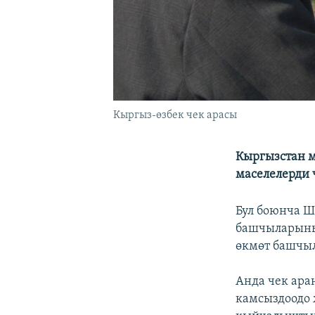
Кыргыз-өзбек чек арасы
Кыргызстан м
маселелерди 
Бул боюнча 
башчыларыны
өкмөт башчы
Анда чек ара
камсыздоодо 