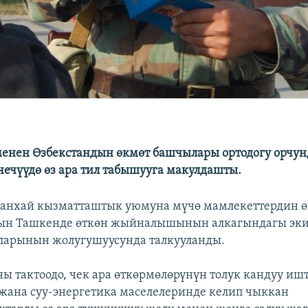
енен Өзбекстандын өкмөт башчылары ортодогу орчун
чечүүдө өз ара тил табышууга макулдашты.
Шанхай кызматташтык уюмуна мүчө мамлекеттердин 
н Ташкенде өткөн жыйналышынын алкагындагы эки
ларынын жолугушуусунда талкууланды.
ны тактоодо, чек ара өткөрмөлөрүнүн толук кандуу и
жана суу-энергетика маселелеринде келип чыккан