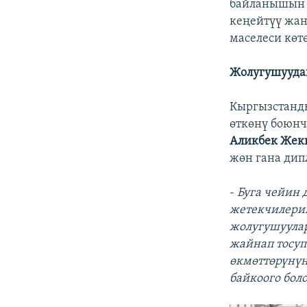
байланышын ч
кеңейтүү жан
маселеси көтө
Жолугушууда
Кыргызстанд
өткөнү боюнч
Аликбек Жек
жөн гана дип
-
Буга чейин
жетекчилерин
жолугушуулар
жайнап тосуп 
өкмөттөрүнүн
байкоого бол