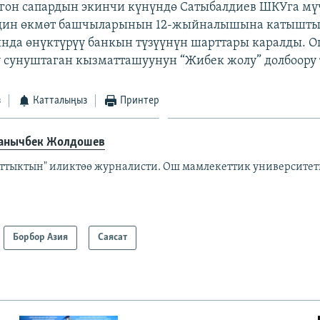
гон сапардын экинчи күнүндө Сатыбалдиев ШКУга мү
дин өкмөт башчыларынын 12-жыйналышына катышты
да өнүктүрүү банкын түзүүнүн шарттары каралды. О
 сунуштаган кызматташуунун “Жибек жолу” долбоору 
з
Катталыңыз
Принтер
анычбек Жолдошев
аттыктын" иликтөө журналисти. Ош мамлекеттик университет
Борбор Азия
Саясат