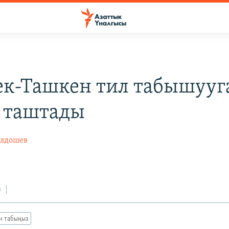
к-Ташкен тил табышууг
 таштады
олдошев
3
з
ан табыңыз