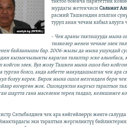
тактоо боюнча паритеттик ком
мурдагы жетекчиси
Саламат Ал
расмий Ташкендин аталган сун
туруп анан чечим кабыл алууга
-
Чек араны такташууда мына о
тилкелер менен чечиле элек ти
енен байланышы бар. 2006-жылы да мына ушундай с
дин кызыкчылыкты караган талаптар эске алынбаса, 
п койгон элек. Бул жолу Ташкен мына ошол биз койгон
ра турган болсо, анда албетте макулдашылган чек ара 
кул болуу керек. Бирок мына ошол мезгилден бери чек
йлар өзгөргөн жок. Ошондуктан кыргыз тараптын та
ган шартта гана маселени терең талдап, келишимге ко
стр Сатыбалдиев чек ара көйгөйлөрүн жөнгө салууда
ймактардагы эки тараптын жергиликтүү бийликтери