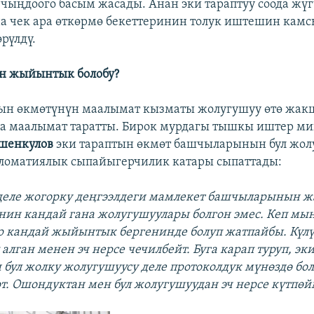
ыңдоого басым жасады. Анан эки тараптуу соода жүг
а чек ара өткөрмө бекеттеринин толук иштешин камс
рүлдү.
н жыйынтык болобу?
ын өкмөтүнүн маалымат кызматы жолугушуу өтө жак
а маалымат таратты. Бирок мурдагы тышкы иштер м
шенкулов
эки тараптын өкмөт башчыларынын бул жол
ломатиялык сыпайыгерчилик катары сыпаттады:
 деле жогорку деңгээлдеги мамлекет башчыларынын ж
ин кандай гана жолугушуулары болгон эмес. Кеп мы
 кандай жыйынтык бергенинде болуп жатпайбы. Күлү
алган менен эч нерсе чечилбейт. Буга карап туруп, эк
 бул жолку жолугушуусу деле протоколдук мүнөздө бо
от. Ошондуктан мен бул жолугушуудан эч нерсе күтпөй