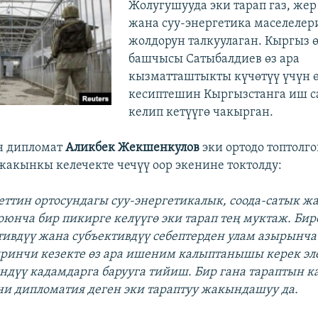
Жолугушууда эки тарап газ, же
жана суу-энергетика маселелер
жолдорун талкуулаган. Кыргыз 
башчысы Сатыбалдиев өз ара
кызматташтыкты күчөтүү үчүн 
кесиптешин Кыргызстанга иш с
келип кетүүгө чакырган.
н дипломат
Аликбек Жекшенкулов
эки ортодо топтолг
жакынкы келечекте чечүү оор экенине токтолду:
ттин ортосундагы суу-энергетикалык, соода-сатык жа
оюнча бир пикирге келүүгө эки тарап тең муктаж. Бир
ивдүү жана субъективдүү себептерден улам азырынча
ринчи кезекте өз ара ишеним калыптанышы керек эле
ндүү кадамдарга барууга тийиш. Бир гана тараптын к
ни дипломатия деген эки тараптуу жакындашуу да.