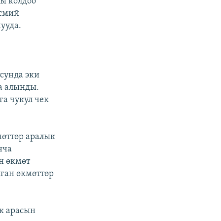
ы колдоо
асмий
ууда.
сунда эки
а алынды.
а чукул чек
өттөр аралык
нча
н өкмөт
ган өкмөттөр
ек арасын