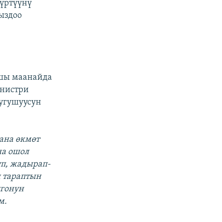
үртүүнү
ыздоо
шы маанайда
инистри
угушуусун
ана өкмөт
на ошол
п, жадырап-
и тараптын
лгонун
м.