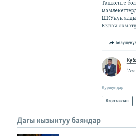
Ташкенге бол
мамлекеттер
ШКУнун алдын
Кытай өкмөтү
Бөлүшүңү
Куб
"Аз
Куржундар
Кыргызстан
Дагы кызыктуу баяндар