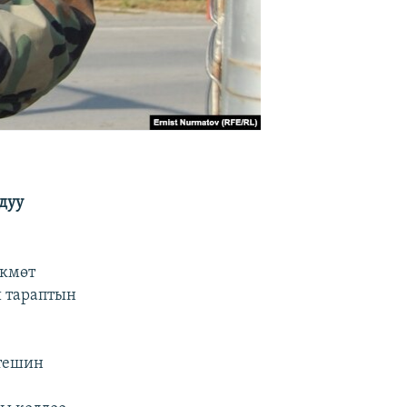
дуу
өкмөт
 тараптын
штешин