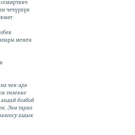
р семирткич
ин чечүүнүн
өкмөт
өзбек
апары менен
он
на чек-ара
ок тилекке
 андай болбой
к. Эки тарап
аалоосу аздык