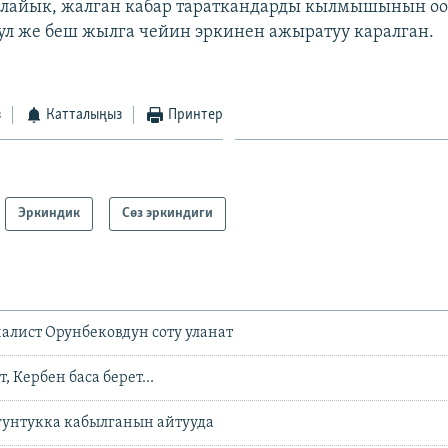
ылайык, жалган кабар тараткандарды кылмышынын оо
ул же беш жылга чейин эркинен ажыратуу каралган.
з
Катталыңыз
Принтер
Эркиндик
Сөз эркиндиги
лист Орунбековдун соту уланат
, Кербен баса берет...
гунтукка кабылганын айтууда