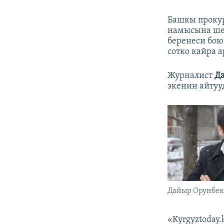
Башкы прокур
намысына шек
беренеси бою
сотко кайра а
Журналист
Д
экенин айтуу
Дайыр Орунбек
«Kyrgyztoday