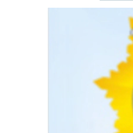
ЭЖЕ-СИҢДИЛЕР
АЗАТТЫК+
ЫҢГАЙСЫЗ СУРООЛОР