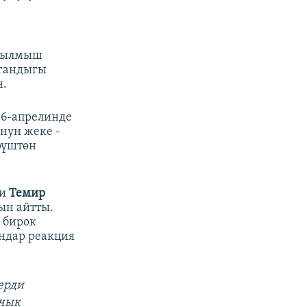
 Кылмыш
лгандыгы
н.
16-апрелинде
нун жеке -
рүштөн
ри
Темир
ын айтты.
 бирок
ндар реакция
терди
ачык