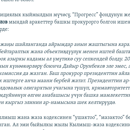
зициялык кыймылдын мүчөсү, “Прогресс” фондунун ж
лов
мындай аракеттер башкы прокурорго болгон ише
рде:
 жаңы шайланганда айрымдар анын жаштыгына кара
бейтараптык жана объективдүүлүк менен иштей башта
ок азыркы кадамы ал үмүтикө суу сепкендей болду. 
ын күнөөкөрлөрү боюнча Дайыр Орунбеков эле эмес, 
 комиссия да жазган. Баш прокурор президенттин айл
 иштерге анча маани бербей жатат. Президенттин а
олдовалык олигархтын учагына түшүп, кримавторитетт
имдүйнөнүн өлгөн анабашысы үчүн башка мамлекетти
н кыргыз элинин ар-намысына шек келтирүүдө.
лмыш жана жаза кодексинен “ушактоо”, “мазактоо” б
нган. Ал эми быйылкы жылы Кылмыш-жаза кодексини