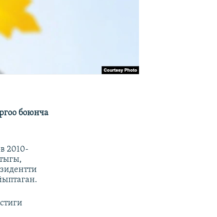
ргоо боюнча
в 2010-
тыгы,
езидентти
йыптаган.
естиги