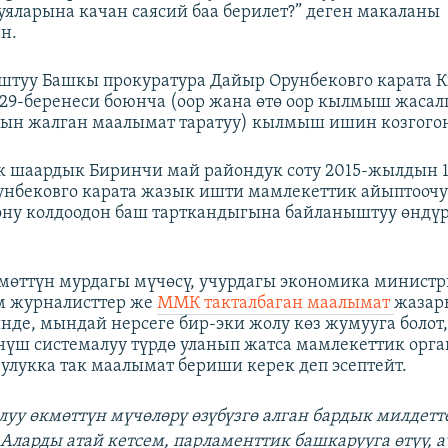
уяларына качан саясий баа берилет?” деген макаланы
н.
ыштуу Башкы прокуратура Дайыр Орунбековго карата
29-беренеси боюнча (оор жана өтө оор кылмыш жаса
йын жалган маалымат таратуу) кылмыш ишин козгого
 шаардык Биринчи май райондук соту 2015-жылдын 
нбековго карата жазык ишти мамлекеттик айыптоочу
ону колдоодон баш тарткандыгына байланыштуу өндү
мөттүн мурдагы мүчөсү, учурдагы экономика минист
 журналисттер же
ММК такталбаган маалымат
жазар
де, мындай нерсеге бир-эки жолу көз жумууга болот,
үш системалуу түрдө уланып жатса мамлекеттик орга
улукка так маалымат бериши керек деп эсептейт.
ылуу өкмөттүн мүчөлөрү өзүбүзгө алган бардык милдет
 Аларды атай кетсем, парламенттик башкарууга өтүү, 