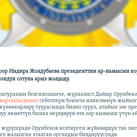
рор Индира Жолдубаева президенттин ар-намысын ко
ондук сотуна арыз жолдоду.
атуранын белгилешинче, журналист Дайыр Орунбеко
 каргашасынын
себептери боюнча иликтөөнүн жыйын
күнөөкөрлөрү туурасында билип туруп, атайын эле пр
уу өкмөттүн башка өкүлдөрүн өтө оор кылмыш үчүн а
ө жүрүшүндө Орунбеков келтирген жүйөлөрдүн так эм
еп жазылган аталган органдын билдирүүсүндө.