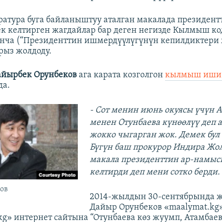
атура буга байланыштуу аталган макалада президент
 келтирген жагдайлар бар деген негизде Кылмыш ко
нча (“Президенттин ишмердүүлүгүнүн кепилдиктери 
рыз жолдоду.
айырбек Орунбеков
ага карата козголгон
кылмыш иши
да.
- Сот менин июнь окуясы үчүн 
менен Отунбаева күнөөлүү деп
жокко чыгарган жок. Демек бул
Бүгүн баш прокурор Индира Жол
макала президенттин ар-намыс
келтирди деп мени сотко берди.
ов
2014-жылдын 30-сентябрында 
Дайыр Орунбеков «maalymat.kg
.kg» интернет сайтына “Отунбаева көз жуумп, Атамбаев