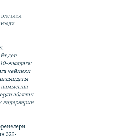
етекчиси
нимди
п,
йт деп
2010-жылдагы
ага чейинки
анасындагы
р-намысына
ерди абактан
н лидерлерин
еренелери
н 329-