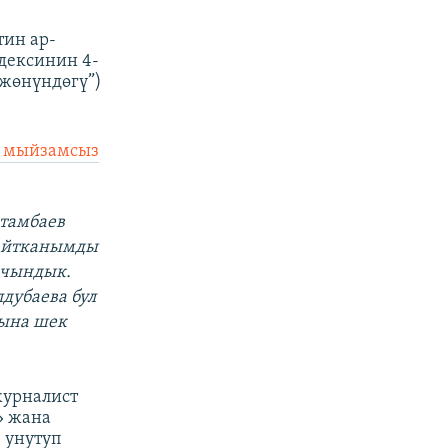
тин ар-
дексинин 4-
жөнүндөгү”)
 мыйзамсыз
Атамбаев
 айтканымды
 чындык.
дубаева бул
ына шек
журналист
» жана
 унутуп