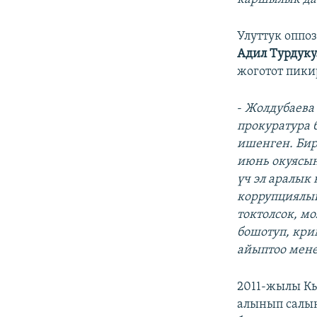
Улуттук оппо
Адил Турдуку
жоготот пики
-
Жолдубаева
прокуратура 
ишенген. Бир
июнь окуясын
үч эл аралык
коррупциялык
токтолсок, м
бошотуп, кр
айыптоо мене
2011-жылы Кы
алынып салы