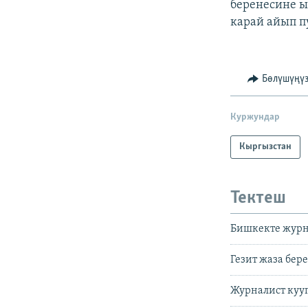
беренесине 
карай айып п
Бөлүшүңү
Куржундар
Кыргызстан
Тектеш
Бишкекте журна
Гезит жаза берет
Журналист куу