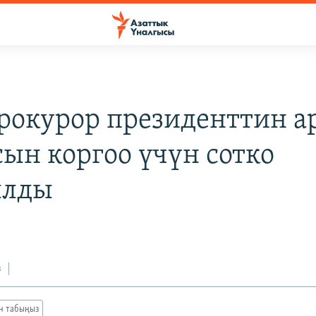
рокурор президенттин а
ын коргоо үчүн сотко
ылды
з
ан табыңыз