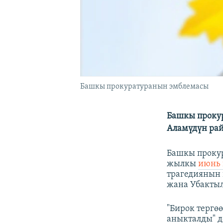
Башкы прокуратуранын эмблемасы
Башкы проку
Аламүдүн рай
Башкы прокур
жылкы
июнь
трагедиянын 
жана Убактыл
"Бирок тергө
аныкталды" д