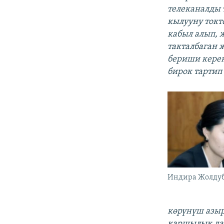
телеканалды 
кылууну токто
кабыл алып, 
такталбаган 
бериши керек
бирок тартип
Индира Жолду
көрүнүш азыр
каршылык да 