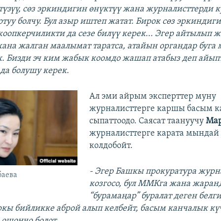
түзүү, сөз эркиндигин өнүктүү жана журналисттерди к
туу болчу. Бул азыр иштеп жатат. Бирок сөз эркиндиги
жоопкерчиликти да сезе билүү керек... Эгер айтылып 
жана жалган маалымат таратса, атайын органдар буга
. Бизди эч ким жабык коомдо жашап атабыз деп айыпт
 да болушу керек.
​Ал эми айрым эксперттер муну
журналисттерге каршы басым к
сыпаттоодо. Саясат таануучу
Мар
журналисттерге карата мындай
колдобойт.
-
Эгер Башкы прокуратура журн
баева
козгосо, бул ММКга жана жаран
“бурамаңар” буралат деген белг
кы бийликке аброй алып келбейт, басым канчалык күч
ошончо болот.