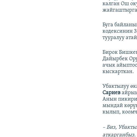
калган Ош ок
жайгаштырга
Буга байлан
кодексинин 3
тууралуу ата
Бирок Бишкек
Дайырбек Ору
ачык айыпто
кыскарткан.
Убактылуу өк
Сариев
айрым
Анын пикирин
мындай көрүн
кылып, коомч
– Биз, Убакт
аткарганбыз.