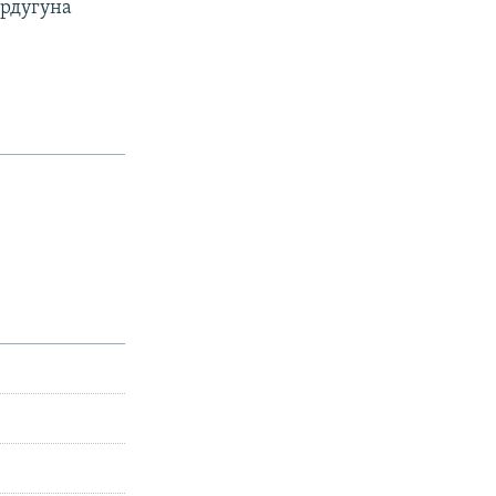
рдугуна