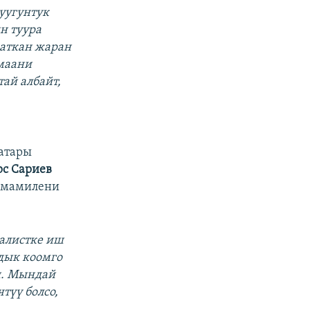
уугунтук
н туура
жаткан жаран
 маани
ай албайт,
атары
с Сариев
 мамилени
алистке иш
дык коомго
и. Мындай
түү болсо,