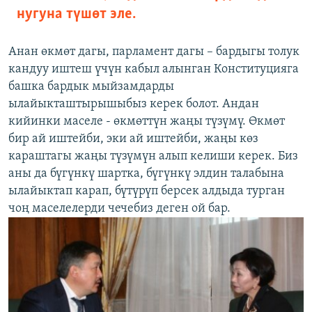
нугуна түшөт эле.
Анан өкмөт дагы, парламент дагы – бардыгы толук
кандуу иштеш үчүн кабыл алынган Конституцияга
башка бардык мыйзамдарды
ылайыкташтырышыбыз керек болот. Андан
кийинки маселе - өкмөттүн жаңы түзүмү. Өкмөт
бир ай иштейби, эки ай иштейби, жаңы көз
караштагы жаңы түзүмүн алып келиши керек. Биз
аны да бүгүнкү шартка, бүгүнкү элдин талабына
ылайыктап карап, бүтүрүп берсек алдыда турган
чоң маселелерди чечебиз деген ой бар.