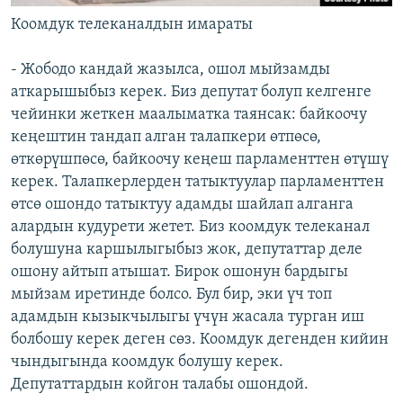
Коомдук телеканалдын имараты
- Жободо кандай жазылса, ошол мыйзамды
аткарышыбыз керек. Биз депутат болуп келгенге
чейинки жеткен маалыматка таянсак: байкоочу
кеңештин тандап алган талапкери өтпөсө,
өткөрүшпөсө, байкоочу кеңеш парламенттен өтүшү
керек. Талапкерлерден татыктуулар парламенттен
өтсө ошондо татыктуу адамды шайлап алганга
алардын кудурети жетет. Биз коомдук телеканал
болушуна каршылыгыбыз жок, депутаттар деле
ошону айтып атышат. Бирок ошонун бардыгы
мыйзам иретинде болсо. Бул бир, эки үч топ
адамдын кызыкчылыгы үчүн жасала турган иш
болбошу керек деген сөз. Коомдук дегенден кийин
чындыгында коомдук болушу керек.
Депутаттардын койгон талабы ошондой.