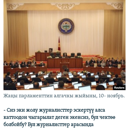
Жаңы парламенттин алгачкы жыйыны, 10- ноябрь.
- Сиз эки жолу журналисттер эскертүү алса
каттоодон чыгарылат деген экенсиз, бул чектөө
болбойбу? Бул журналисттер арасында