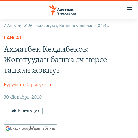
Линктер
Мазмунга
өтүңүз
7-Август, 2026-жыл, жума, Бишкек убактысы 04:42
Навигацияга
ЖАҢЫЛЫКТАР
өтүңүз
САЯСАТ
КЫРГЫЗСТАН
Издөөгө
Ахматбек Келдибеков:
салыңыз
ДҮЙНӨ
КЫРГЫЗСТАН
Жоготуудан башка эч нерсе
УКРАИНА
САЯСАТ
ДҮЙНӨ
тапкан жокпуз
АТАЙЫН ИЛИКТӨӨ
ЭКОНОМИКА
БОРБОР АЗИЯ
Бурулкан Сарыгулова
ТВ ПРОГРАММАЛАР
МАДАНИЯТ
30-Декабрь, 2010
ПОДКАСТ
БҮГҮН АЗАТТЫКТА
ӨЗГӨЧӨ ПИКИР
ЭКСПЕРТТЕР ТАЛДАЙТ
Бөлүшүңүз
БИЗ ЖАНА ДҮЙНӨ
Русский
Бизди Google'дан табыңыз
ДАНИСТЕ