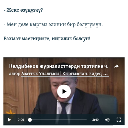
- Жеке өзүңүзчү?
- Мен деле кыргыз элинин бир бөлүгүмүн.
Рахмат маегиңизге, ийгилик болсун!
Келдибеков журналисттерди тартипке чакырды
автор
Азаттык Үналгысы | Кыргызстан: видео, фото, кабарлар
No media source currently available
0:00
3:40