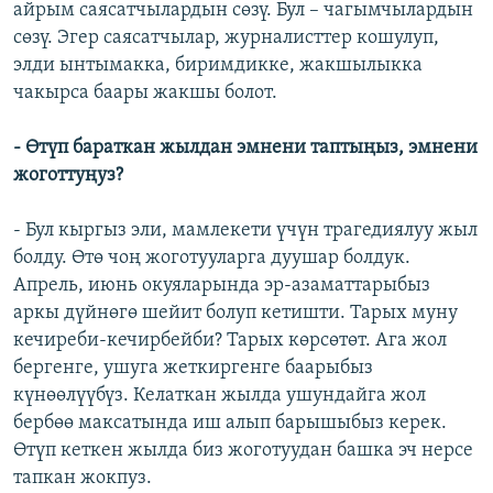
айрым саясатчылардын сөзү. Бул – чагымчылардын
сөзү. Эгер саясатчылар, журналисттер кошулуп,
элди ынтымакка, биримдикке, жакшылыкка
чакырса баары жакшы болот.
- Өтүп бараткан жылдан эмнени таптыңыз, эмнени
жоготтуңуз?
- Бул кыргыз эли, мамлекети үчүн трагедиялуу жыл
болду. Өтө чоң жоготууларга дуушар болдук.
Апрель, июнь окуяларында эр-азаматтарыбыз
аркы дүйнөгө шейит болуп кетишти. Тарых муну
кечиреби-кечирбейби? Тарых көрсөтөт. Ага жол
бергенге, ушуга жеткиргенге баарыбыз
күнөөлүүбүз. Келаткан жылда ушундайга жол
бербөө максатында иш алып барышыбыз керек.
Өтүп кеткен жылда биз жоготуудан башка эч нерсе
тапкан жокпуз.