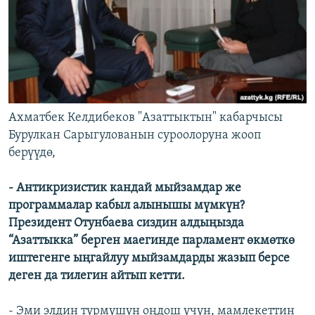
Ахматбек Келдибеков "Азаттыктын" кабарчысы
Бурулкан Сарыгулованын суроолоруна жооп
берүүдө,
- Антикризистик кандай мыйзамдар же
программалар кабыл алынышы мүмкүн?
Президент Отунбаева сиздин алдыңызда
“Азаттыкка” берген маегинде парламент өкмөткө
иштегенге ыңгайлуу мыйзамдарды жазып берсе
деген да тилегин айтып кетти.
- Эми элдин турмушун оңдош үчүн, мамлекеттин