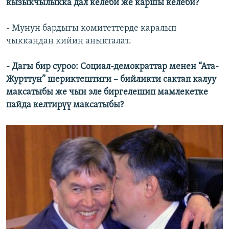
кызыкчылыкка дал келеби же каршы келеби?
- Мунун бардыгы комитеттерде каралып
чыккандан кийин аныкталат.
- Дагы бир суроо: Социал-демократтар менен “Ата-
Журттун” шериктештиги – бийликти сактап калуу
максатыбы же чын эле биргелешип мамлекетке
пайда келтирүү максатыбы?