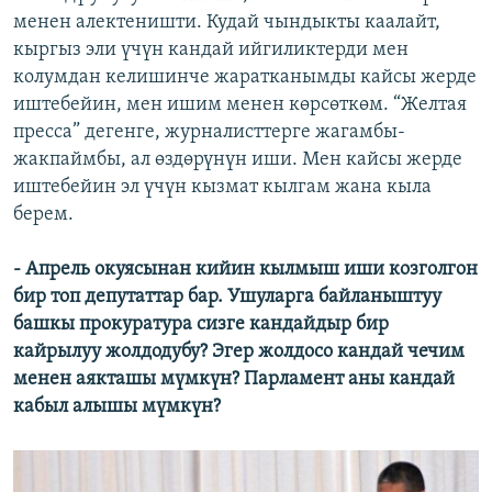
менен алектеништи. Кудай чындыкты каалайт,
кыргыз эли үчүн кандай ийгиликтерди мен
колумдан келишинче жаратканымды кайсы жерде
иштебейин, мен ишим менен көрсөткөм. “Желтая
пресса” дегенге, журналисттерге жагамбы-
жакпаймбы, ал өздөрүнүн иши. Мен кайсы жерде
иштебейин эл үчүн кызмат кылгам жана кыла
берем.
- Апрель окуясынан кийин кылмыш иши козголгон
бир топ депутаттар бар. Ушуларга байланыштуу
башкы прокуратура сизге кандайдыр бир
кайрылуу жолдодубу? Эгер жолдосо кандай чечим
менен аякташы мүмкүн? Парламент аны кандай
кабыл алышы мүмкүн?