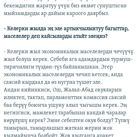
бекемдигин жаратуу үчүн биз өкмөт сунуштаган
мыйзамдарды ар дайым кароого даярбыз.
- Келерки жылда эң эле артыкчылыктуу багыттар,
маселелер деп кайсыларды атайт элеңиз?
- Келерки жыл экономикалык маселелерди чечүүчү
жыл болуш керек. Себеби ага адамдардын турмуш-
тиричилиги түздөн-түз байланышкан. Эгер
экономикалык маселелерди чечип кетсек, анда
саясий кырдаал да өз нугуна түшөт эле.
Андан кийинкиси, Ош, Жалал-Абад окуяларын
иликтеп, тактап, парламенттик комиссия саясий
баа берүү боюнча ушуну алып чыгышы керек. Эң
негизгиси, мамлекет тарабынан кандай чаралар
көрүлүшү керек? Эмне себептен окуя болду? Түпкү
тамырын, тамырлашып жаткан жерин жок
кылмайынча болбойт. Жок кылганга аракет