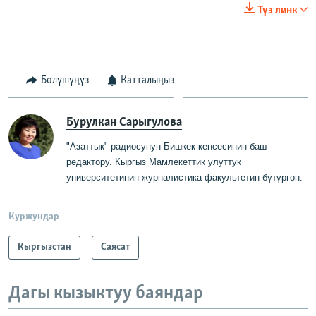
Түз линк
Бөлүшүңүз
Катталыңыз
Бурулкан Сарыгулова
"Азаттык" радиосунун Бишкек кеңсесинин баш
редактору
.
Кыргыз Мамлекеттик
у
луттук
университетинин журналистика факультетин бүтүргө
н
.
Куржундар
Кыргызстан
Саясат
Дагы кызыктуу баяндар