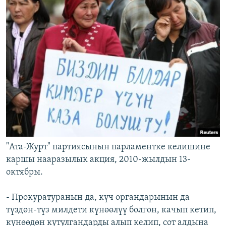
"Ата-Журт" партиясынын парламентке келишине
каршы нааразылык акция, 2010-жылдын 13-
октябры.
- Прокуратуранын да, күч органдарынын да
түздөн-түз милдети күнөөлүү болгон, качып кетип,
күнөөдөн кутулгандарды алып келип, сот алдына