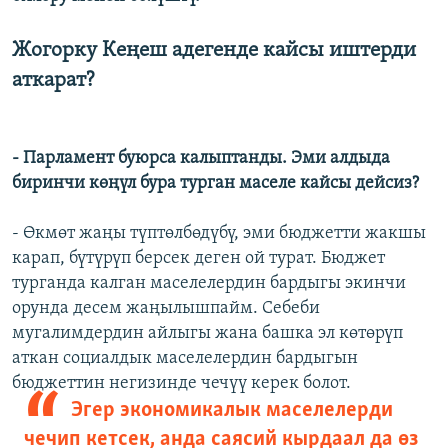
Жогорку Кеңеш адегенде кайсы иштерди
аткарат?
- Парламент буюрса калыптанды. Эми алдыда
биринчи көңүл бура турган маселе кайсы дейсиз?
- Өкмөт жаңы түптөлбөдүбү, эми бюджетти жакшы
карап, бүтүрүп берсек деген ой турат. Бюджет
турганда калган маселелердин бардыгы экинчи
орунда десем жаңылышпайм. Себеби
мугалимдердин айлыгы жана башка эл көтөрүп
аткан социалдык маселелердин бардыгын
бюджеттин негизинде чечүү керек болот.
Эгер экономикалык маселелерди
чечип кетсек, анда саясий кырдаал да өз