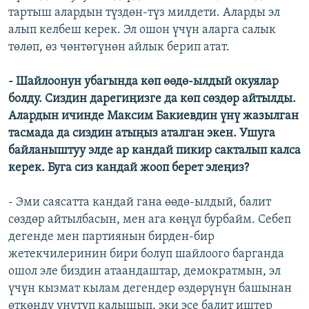
тартыш алардын түздөн-түз милдети. Аларды эл
алып келбеш керек. Эл ошон үчүн аларга салык
төлөп, өз чөнтөгүнөн айлык берип атат.
- Шайлоонун убагында көп өөдө-ылдый окуялар
болду. Сиздин дарегиңизге да көп сөздөр айтылды.
Алардын ичинде Максим Бакиевдин үнү жазылган
тасмада да сиздин атыңыз аталган экен. Ушуга
байланыштуу элде ар кандай пикир сакталып калса
керек. Буга сиз кандай жооп берет элеңиз?
- Эми саясатта кандай гана өөдө-ылдый, балит
сөздөр айтылбасын, мен ага көңүл бурбайм. Себеп
дегенде мен партиянын бирден-бир
жетекчилеринин бири болуп шайлоого барганда
ошол эле биздин атаандаштар, демократмын, эл
үчүн кызмат кылам дегендер өздөрүнүн башынан
өткөндү унутуп калышып, эки эсе балит иштер