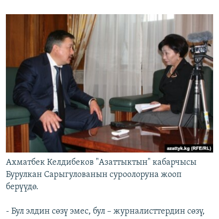
Ахматбек Келдибеков "Азаттыктын" кабарчысы
Бурулкан Сарыгулованын суроолоруна жооп
берүүдө.
- Бул элдин сөзү эмес, бул – журналисттердин сөзү,