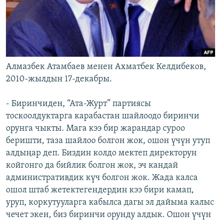
Алмазбек Атамбаев менен Ахматбек Келдибеков,
2010-жылдын 17-декабры.
- Биринчиден, “Ата-Журт” партиясы
тоскоолдуктарга карабастан шайлоодо биринчи
орунга чыкты. Мага кээ бир жарандар суроо
беришти, таза шайлоо болгон жок, ошон үчүн утуп
алдыңар деп. Биздин колдо мектеп директорун
койгонго да бийлик болгон жок, эч кандай
административдик күч болгон жок. Жада калса
ошол штаб жетектегендердин кээ бири камап,
уруп, коркутууларга кабылса дагы эл дайыма калыс
чечет экен, биз биринчи орунду алдык. Ошон үчүн