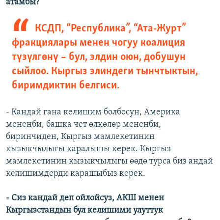
атамбы?
КСДП, “Республика”, “Ата-Журт”
фракциялары менен чогуу коалиция
түзүлгөнү – бул, элдин оюн, добушун
сыйлоо. Кыргыз элиндеги тынчтыктын,
биримдиктин белгиси.
- Кандай гана келишим болбосун, Америка
мененби, башка чет өлкөлөр мененби,
биринчиден, Кыргыз мамлекетинин
кызыкчылыгы каралышы керек. Кыргыз
мамлекетинин кызыкчылыгы өөдө турса биз андай
келишимдерди карашыбыз керек.
- Сиз кандай деп ойлойсуз, АКШ менен
Кыргызстандын бул келишими улуттук