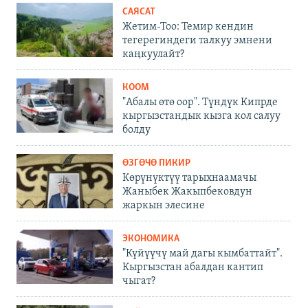
САЯСАТ
Жетим-Тоо: Темир кендин
тегерегиндеги талкуу эмнени
каңкуулайт?
КООМ
"Абалы өтө оор". Түндүк Кипрде
кыргызстандык кызга кол салуу
болду
ӨЗГӨЧӨ ПИКИР
Көрүнүктүү тарыхнаамачы
Жаныбек Жакыпбековдун
жаркын элесине
ЭКОНОМИКА
"Күйүүчү май дагы кымбаттайт".
Кыргызстан абалдан кантип
чыгат?