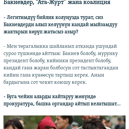
Бакиевдер, “Ата-Журт” жана коалиция
- Легитимдүү бийлик колуңузда турат, сиз
Бакиевдерди алып келүүнүн кандай мыйзамдуу
жактарын көрүп жатасыз азыр?
- Мен төрагалыкка шайланып атканда ушундай
суроо түшкөндө айттым: Бакиев болобу, мурунку
президент болобу, кийинки президент болобу,
кандай гана жаран болбосун сот тастыктагандан
кийин гана күнөөсүн тартыш керек. Анын
бардыгына сот чекит коюшу керек.
- Буга чейин аларды кайтаруу жөнүндө
прокуратура, башка органдар айтып келатышат...