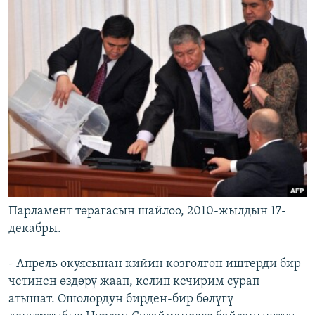
Парламент төрагасын шайлоо, 2010-жылдын 17-
декабры.
- Апрель окуясынан кийин козголгон иштерди бир
четинен өздөрү жаап, келип кечирим сурап
атышат. Ошолордун бирден-бир бөлүгү