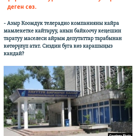
деген сөз.
- Азыр Коомдук телерадио компанияны кайра
мамлекетке кайтаруу, анын байкоочу кеңешин
таратуу маселеси айрым депутаттар тарабынан
көтөрүлүп атат. Сиздин буга көз карашыңыз
кандай?