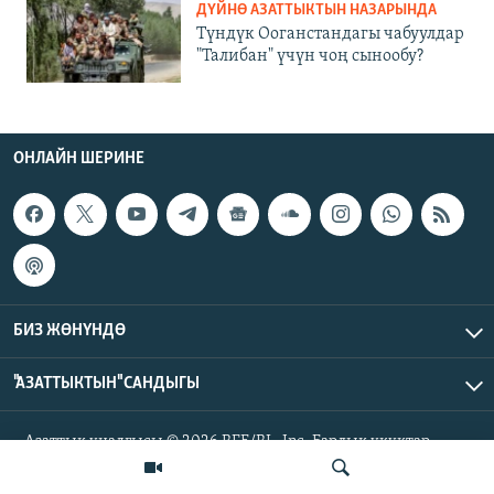
ДҮЙНӨ АЗАТТЫКТЫН НАЗАРЫНДА
Түндүк Ооганстандагы чабуулдар
"Талибан" үчүн чоң сынообу?
ОНЛАЙН ШЕРИНЕ
БИЗ ЖӨНҮНДӨ
"АЗАТТЫКТЫН" САНДЫГЫ
Азаттык үналгысы © 2026 RFE/RL, Inc. Бардык укуктар
корголгон.