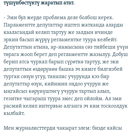
түшүнбөстүктү жаратып атат.
- Эми бул жерде проблема деле болбош керек.
Парламентте депутаттар иштеп жатканда аларды
каалагандай келип тартуу же залдын ичинде
эркин басып жүрүү регламентке туура келбейт.
Депутаттын атына, ар-намысына сөз тийбеши үчүн
төрага жооп берет деп регламентте жазылуу. Добуш
берип атса чуркап барып сүрөткө тартуу, же эки
депутаттын өздөрүнөн башка эч кимге билгизбей
турган сөзүн угуу, танапис учурунда кээ бир
депутаттар өзүн, кийимин оңдоо учурун же
ыңгайсыз көрүнүштөгү учурун тартып алып,
гезитке чыгарыш туура эмес деп ойлойм. Ал эми
расмий келип интервью алганга эч ким тоскоолдук
кылбайт.
Мен журналисттерди чакырат элем: бизде кайсы