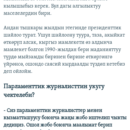
кылышыбыз керек. Бул дагы алгылыктуу
маселелердин бири.
Андан тышкары жылдын этегинде президенттик
шайлоо турат. Ушул шайлоону туура, таза, акыйкат
өткөрүп алсак, кыргыз мамлекети өз алдынча
мамлекет болгон 1990-жылдан бери маданияттуу
түрдө мыйзамды биринен бирине өткөргөнгө
үйрөнсө, ошондо саясий кырдаалды түздөп кетебиз
деп ойлойм.
Парламенттик журналисттин укугу
чектелеби?
- Сиз парламенттин журналисттер менен
кызматташуусу боюнча жаңы жобо иштелип чыкты
дедиңиз. Ошол жобо боюнча маалымат берип