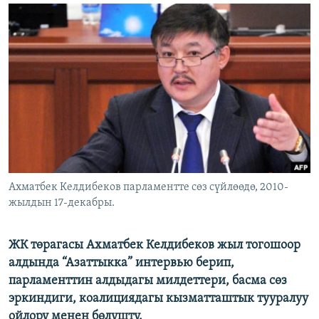
ОНЛАЙН ШЕРИНЕ
ЭЖЕ-СИҢДИЛЕР
АЗАТТЫК+
ЫҢГАЙСЫЗ СУРООЛОР
ЭЕ/АРнун бардык сайттары
Ахматбек Келдибеков парламентте сөз сүйлөөдө, 2010-
жылдын 17-декабры.
ЖК төрагасы Ахматбек Келдибеков жыл тогошоор
алдында “Азаттыкка” интервью берип,
парламенттин алдыдагы милдеттери, басма сөз
эркиндиги, коалициядагы кызматташтык тууралуу
ойлору менен бөлүштү.