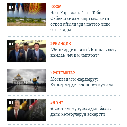
КООМ
Чоң-Кара жана Таш-Төбө:
Өзбекстандан Кыргызстанга
өткөн айылдарда каттоо иши
башталды
ЭРКИНДИК
"75чилердин каты": Бишкек соту
кандай чечим чыгарат?
ЖУРТТАШТАР
Москвадагы жардыруу:
Курьерлерди текшерүү күч алды
ЭЛ ҮНҮ
Өкмөт күйүүчү майдын баасы
дагы көтөрүлөрүн эскертти