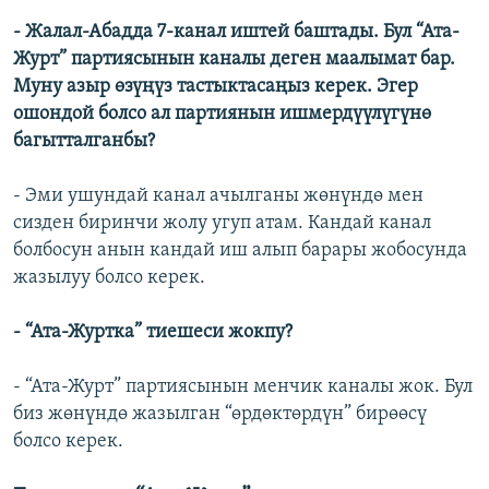
- Жалал-Абадда 7-канал иштей баштады. Бул “Ата-
Журт” партиясынын каналы деген маалымат бар.
Муну азыр өзүңүз тастыктасаңыз керек. Эгер
ошондой болсо ал партиянын ишмердүүлүгүнө
багытталганбы?
- Эми ушундай канал ачылганы жөнүндө мен
сизден биринчи жолу угуп атам. Кандай канал
болбосун анын кандай иш алып барары жобосунда
жазылуу болсо керек.
- “Ата-Журтка” тиешеси жокпу?
- “Ата-Журт” партиясынын менчик каналы жок. Бул
биз жөнүндө жазылган “өрдөктөрдүн” бирөөсү
болсо керек.