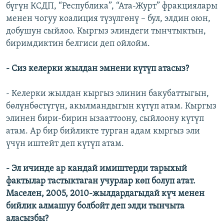
бүгүн КСДП, “Республика”, “Ата-Журт” фракциялары
менен чогуу коалиция түзүлгөнү – бул, элдин оюн,
добушун сыйлоо. Кыргыз элиндеги тынчтыктын,
биримдиктин белгиси деп ойлойм.
- Сиз келерки жылдан эмнени күтүп атасыз?
- Келерки жылдан кыргыз элинин бакубаттыгын,
бөлүнбөстүгүн, акылмандыгын күтүп атам. Кыргыз
элинен бири-бирин ызааттоону, сыйлоону күтүп
атам. Ар бир бийликте турган адам кыргыз эли
үчүн иштейт деп күтүп атам.
- Эл ичинде ар кандай имиштерди тарыхый
фактылар тастыктаган учурлар көп болуп атат.
Маселен, 2005, 2010-жылдардагыдай күч менен
бийлик алмашуу болбойт деп элди тынчыта
аласызбы?