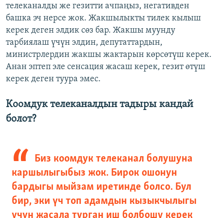
телеканалды же гезитти ачпаңыз, негативден
башка эч нерсе жок. Жакшылыкты тилек кылыш
керек деген элдик сөз бар. Жакшы муунду
тарбиялаш үчүн элдин, депутаттардын,
министрлердин жакшы жактарын көрсөтүш керек.
Анан эптеп эле сенсация жасаш керек, гезит өтүш
керек деген туура эмес.
Коомдук телеканалдын тадыры кандай
болот?
Биз коомдук телеканал болушуна
каршылыгыбыз жок. Бирок ошонун
бардыгы мыйзам иретинде болсо. Бул
бир, эки үч топ адамдын кызыкчылыгы
үчүн жасала турган иш болбошу керек