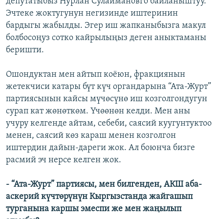
депутатыбыз Нурлан Сулаймановго байланыштуу.
Эчтеке жоктугунун негизинде иштеринин
бардыгы жабылды. Эгер иш жапканыбызга макул
болбосоңуз сотко кайрылыңыз деген аныктаманы
беришти.
Ошондуктан мен айтып коёюн, фракциянын
жетекчиси катары бүт күч органдарына “Ата-Журт”
партиясынын кайсы мүчөсүнө иш козголгондугун
сурап кат жөнөткөм. Үчөөнөн келди. Мен аны
учуру келгенде айтам, себеби, саясий куугунтуктоо
менен, саясий көз караш менен козголгон
иштердин дайын-дареги жок. Ал боюнча бизге
расмий эч нерсе келген жок.
- “Ата-Журт” партиясы, мен билгенден, АКШ аба-
аскерий күчтөрүнүн Кыргызстанда жайгашып
турганына каршы эмеспи же мен жаңылып