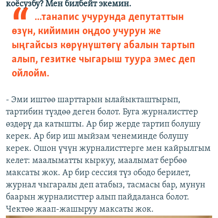
коёсузбу? Мен билбейт экемин.
...танапис учурунда депутаттын
өзүн, кийимин оңдоо учурун же
ыңгайсыз көрүнүштөгү абалын тартып
алып, гезитке чыгарыш туура эмес деп
ойлойм.
- Эми иштөө шарттарын ылайыкташтырып,
тартибин түздөө деген болот. Буга журналисттер
өздөрү да катышты. Ар бир жерде тартип болушу
керек. Ар бир иш мыйзам ченеминде болушу
керек. Ошон үчүн журналисттерге мен кайрылгым
келет: маалыматты кыркуу, маалымат бербөө
максаты жок. Ар бир сессия түз ободо берилет,
журнал чыгаралы деп атабыз, тасмасы бар, мунун
баарын журналисттер алып пайдаланса болот.
Чектөө жаап-жашыруу максаты жок.