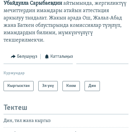
Убайдулла Сарыбаевдин
айтымында, жергиликтүү
мечиттердин имамдары атайын аттестация
аркылуу тандалат. Жакын арада Ош, Жалал-Абад
жана Баткен облустарында комиссиялар түзүлүп,
имамдардын билими, мүмкүнчүлүгү
текшерилмекчи.
Бөлүшүңүз
Катталыңыз
Куржундар
Кыргызстан
Эл үнү
Коом
Дин
Тектеш
Дин, тил жана кыргыз