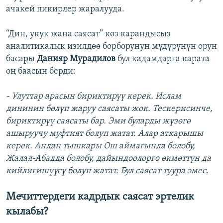
ачакей пикирлер жаралууда.
“Дин, укук жана саясат” көз карандысыз
аналитикалык изилдөө борборунун мүдүрүнүн орун
басары
Данияр Мурадилов
бул кадамдарга карата
оң баасын берди:
- Улуттар арасын бириктирүү керек. Ислам
дининин бөлүп жаруу саясаты жок. Тескерисинче,
бириктирүү саясаты бар. Эми буларды жүзөгө
ашыруучу муфтият болуп жатат. Алар аткарышы
керек. Андан тышкары Ош аймагында болобу,
Жалал-Абадда болобу, дайындоолорго өкмөттүн да
кийлигишүүсү болуп жатат. Бул саясат туура эмес
.
Мечиттердеги кадрдык саясат эртелик
кылабы?