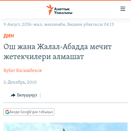
Линктер
Мазмунга
өтүңүз
9-Август, 2026-жыл, жекшемби, Бишкек убактысы 04:13
Навигацияга
ЖАҢЫЛЫКТАР
өтүңүз
ДИН
КЫРГЫЗСТАН
Издөөгө
Ош жана Жалал-Абадда мечит
салыңыз
ДҮЙНӨ
КЫРГЫЗСТАН
жетекчилери алмашат
УКРАИНА
САЯСАТ
ДҮЙНӨ
Кубат Касымбеков
АТАЙЫН ИЛИКТӨӨ
ЭКОНОМИКА
БОРБОР АЗИЯ
2-Декабрь, 2010
ТВ ПРОГРАММАЛАР
МАДАНИЯТ
ПОДКАСТ
БҮГҮН АЗАТТЫКТА
Бөлүшүңүз
ӨЗГӨЧӨ ПИКИР
ЭКСПЕРТТЕР ТАЛДАЙТ
Бизди Google'дан табыңыз
БИЗ ЖАНА ДҮЙНӨ
Русский
ДАНИСТЕ