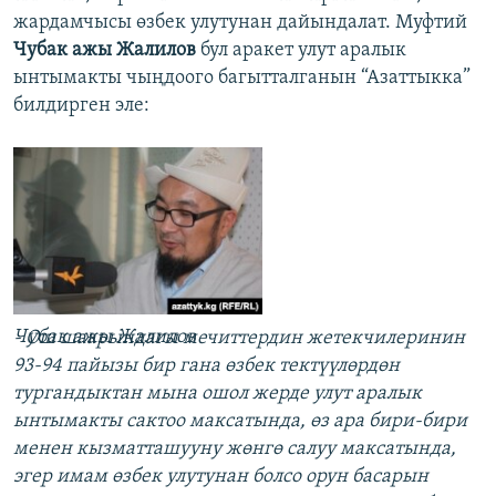
жардамчысы өзбек улутунан дайындалат. Муфтий
Чубак ажы Жалилов
бул аракет улут аралык
ынтымакты чыңдоого багытталганын “Азаттыкка”
билдирген эле:
Чубак ажы Жалилов
- Ош шаарындагы мечиттердин жетекчилеринин
93-94 пайызы бир гана өзбек тектүүлөрдөн
тургандыктан мына ошол жерде улут аралык
ынтымакты сактоо максатында, өз ара бири-бири
менен кызматташууну жөнгө салуу максатында,
эгер имам өзбек улутунан болсо орун басарын