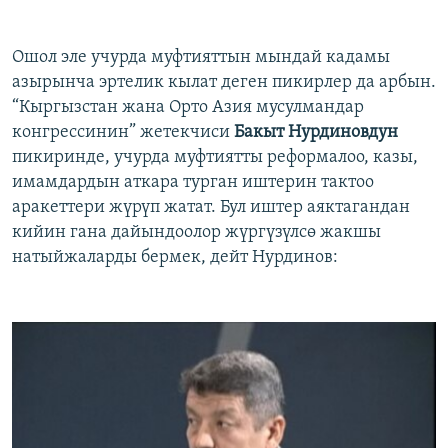
Ошол эле учурда муфтияттын мындай кадамы
азырынча эртелик кылат деген пикирлер да арбын.
“Кыргызстан жана Орто Азия мусулмандар
конгрессинин” жетекчиси
Бакыт Нурдиновдун
пикиринде, учурда муфтиятты реформалоо, казы,
имамдардын аткара турган иштерин тактоо
аракеттери жүрүп жатат. Бул иштер аяктагандан
кийин гана дайындоолор жүргүзүлсө жакшы
натыйжаларды бермек, дейт Нурдинов: