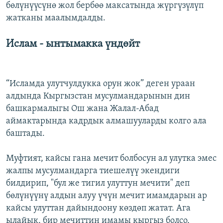
бөлүнүүсүнө жол бербөө максатында жүргүзүлүп
жатканы маалымдалды.
Ислам - ынтымакка үндөйт
“Исламда улутчулдукка орун жок” деген ураан
алдында Кыргызстан мусулмандарынын дин
башкармалыгы Ош жана Жалал-Абад
аймактарында кадрдык алмашууларды колго ала
баштады.
Муфтият, кайсы гана мечит болбосун ал улутка эмес
жалпы мусулмандарга тиешелүү экендиги
билдирип, "бул же тигил улуттун мечити" деп
бөлүнүүнү алдын алуу үчүн мечит имамдарын ар
кайсы улуттан дайындоону көздөп жатат. Ага
ылайык, бир мечиттин имамы кыргыз болсо,