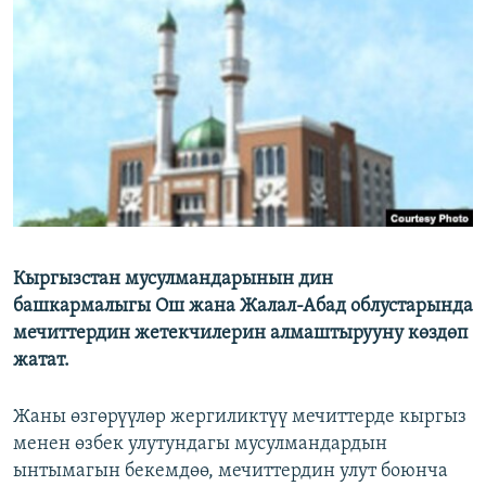
ОНЛАЙН ШЕРИНЕ
ЭЖЕ-СИҢДИЛЕР
АЗАТТЫК+
ЫҢГАЙСЫЗ СУРООЛОР
ЭЕ/АРнун бардык сайттары
Кыргызстан мусулмандарынын дин
башкармалыгы Ош жана Жалал-Абад облустарында
мечиттердин жетекчилерин алмаштырууну көздөп
жатат.
Жаны өзгөрүүлөр жергиликтүү мечиттерде кыргыз
менен өзбек улутундагы мусулмандардын
ынтымагын бекемдөө, мечиттердин улут боюнча