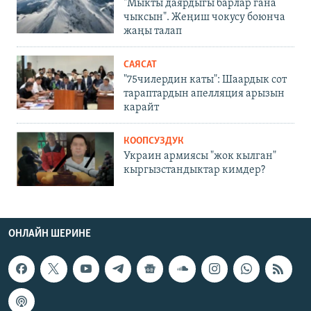
"Мыкты даярдыгы барлар гана
чыксын". Жеңиш чокусу боюнча
жаңы талап
САЯСАТ
"75чилердин каты": Шаардык сот
тараптардын апелляция арызын
карайт
КООПСУЗДУК
Украин армиясы "жок кылган"
кыргызстандыктар кимдер?
ОНЛАЙН ШЕРИНЕ