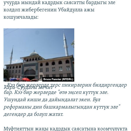
учурда мындай кадрдык саясатты бардыгы эле
колдоп жибербегенин Убайдулла ажы
кошумчалады:
- Кээ бир жерлерде терс пикирлерин билдиргендер
Кара-Суудагы мечит
бар. Кээ бир жерлерде "өтө эңсеп күттүк эле.
Ушундай киши да дайындалат экен. Бул
реформаны дин башкармалыгындан күттүк эле"
дегендер да болуп жатат.
Муфтияттын жаңы кадрдык саясатына коомчулукта