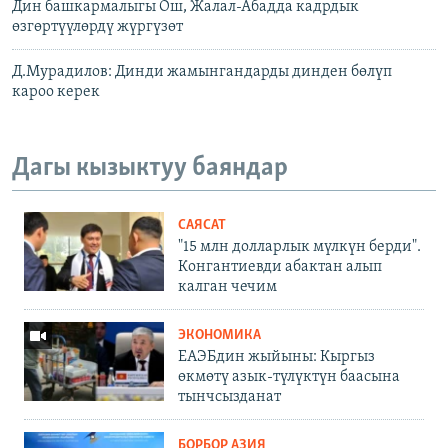
Дин башкармалыгы Ош, Жалал-Абадда кадрдык
өзгөртүүлөрдү жүргүзөт
Д.Мурадилов: Динди жамынгандарды динден бөлүп
кароо керек
Дагы кызыктуу баяндар
САЯСАТ
"15 млн долларлык мүлкүн берди".
Конгантиевди абактан алып
калган чечим
ЭКОНОМИКА
ЕАЭБдин жыйыны: Кыргыз
өкмөтү азык-түлүктүн баасына
тынчсызданат
БОРБОР АЗИЯ