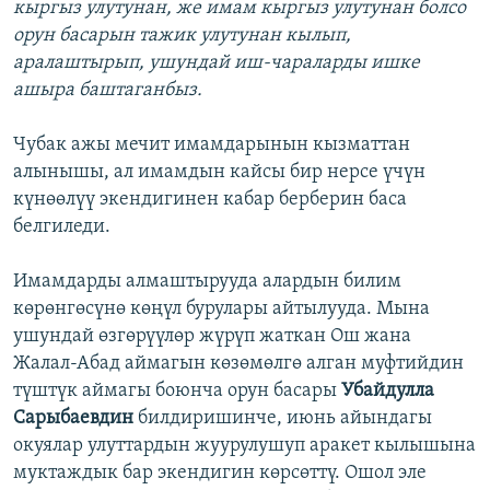
кыргыз улутунан, же имам кыргыз улутунан болсо
орун басарын тажик улутунан кылып,
аралаштырып, ушундай иш-чараларды ишке
ашыра баштаганбыз.
Чубак ажы мечит имамдарынын кызматтан
алынышы, ал имамдын кайсы бир нерсе үчүн
күнөөлүү экендигинен кабар берберин баса
белгиледи.
Имамдарды алмаштырууда алардын билим
көрөнгөсүнө көңүл бурулары айтылууда. Мына
ушундай өзгөрүүлөр жүрүп жаткан Ош жана
Жалал-Абад аймагын көзөмөлгө алган муфтийдин
түштүк аймагы боюнча орун басары
Убайдулла
Сарыбаевдин
билдиришинче, июнь айындагы
окуялар улуттардын жуурулушуп аракет кылышына
муктаждык бар экендигин көрсөттү. Ошол эле