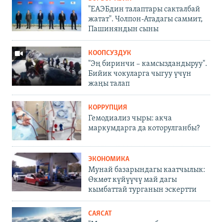
"ЕАЭБдин талаптары сакталбай
жатат". Чолпон-Атадагы саммит,
Пашиняндын сыны
КООПСУЗДУК
"Эң биринчи – камсыздандыруу".
Бийик чокуларга чыгуу үчүн
жаңы талап
КОРРУПЦИЯ
Гемодиализ чыры: акча
маркумдарга да которулганбы?
ЭКОНОМИКА
Мунай базарындагы каатчылык:
Өкмөт күйүүчү май дагы
кымбаттай турганын эскертти
САЯСАТ