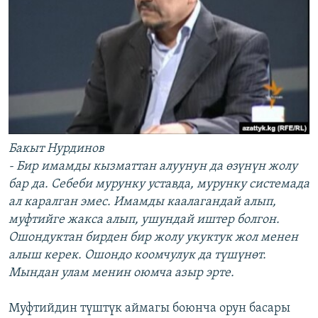
Бакыт Нурдинов
- Бир имамды кызматтан алуунун да өзүнүн жолу
бар да. Себеби мурунку уставда, мурунку системада
ал каралган эмес. Имамды каалагандай алып,
муфтийге жакса алып, ушундай иштер болгон.
Ошондуктан бирден бир жолу укуктук жол менен
алыш керек. Ошондо коомчулук да түшүнөт.
Мындан улам менин оюмча азыр эрте.
Муфтийдин түштүк аймагы боюнча орун басары