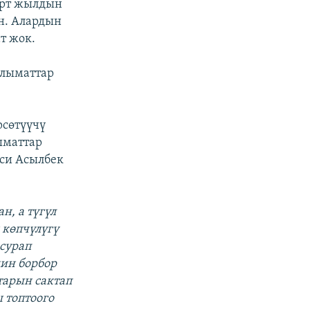
өрт жылдын
н. Алардын
т жок.
алыматтар
рсөтүүчү
ыматтар
иси Асылбек
н, а түгүл
 көпчүлүгү
сурап
ин борбор
тарын сактап
 топтоого