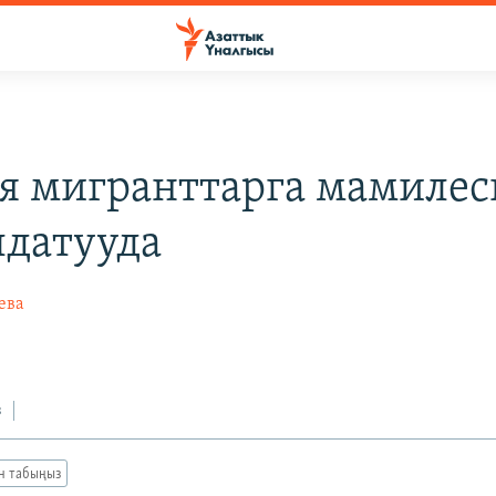
я мигранттарга мамиле
лдатууда
ева
з
ан табыңыз