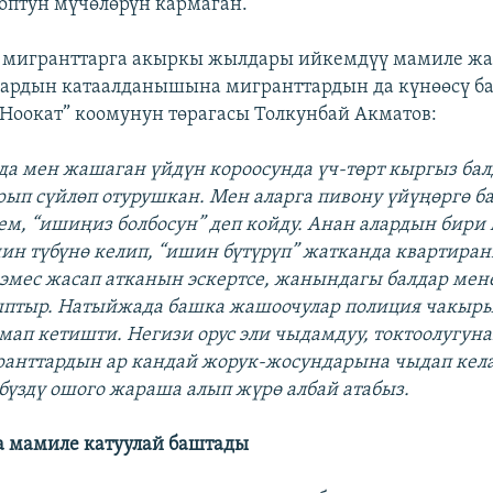
птун мүчөлөрүн кармаган.
 мигранттарга акыркы жылдары ийкемдүү мамиле жа
ардын катаалданышына мигранттардын да күнөөсү ба
Ноокат” коомунун төрагасы Толкунбай Акматов:
да мен жашаган үйдүн короосунда үч-төрт кыргыз бал
ып сүйлөп отурушкан. Мен аларга пивону үйүңөргө б
ем, “ишиңиз болбосун” деп койду. Анан алардын бири 
нин түбүнө келип, “ишин бүтүрүп” жатканда квартиран
 эмес жасап атканын эскертсе, жанындагы балдар ме
ыптыр. Натыйжада башка жашоочулар полиция чакыры
мап кетишти. Негизи орус эли чыдамдуу, токтоолугуна
ранттардын ар кандай жорук-жосундарына чыдап кел
үбүздү ошого жараша алып жүрө албай атабыз.
а мамиле катуулай баштады