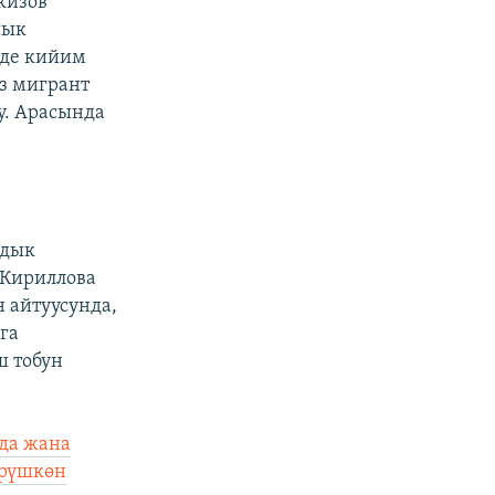
кизов
шык
рде кийим
з мигрант
у. Арасында
лдык
Кириллова
 айтуусунда,
га
ш тобун
да жана
үрүшкөн