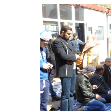
ЭЖЕ-СИҢДИЛЕР
АЗАТТЫК+
ЫҢГАЙСЫЗ СУРООЛОР