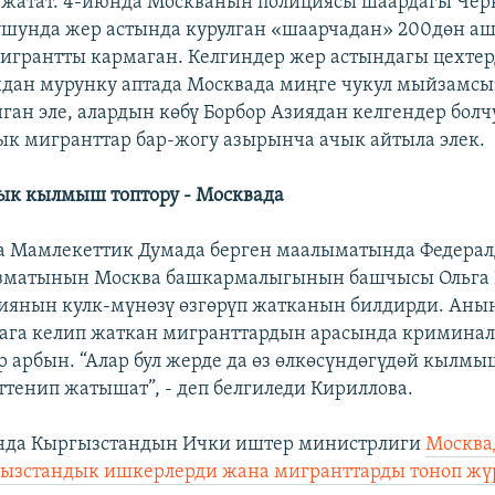
 жатат. 4-июнда Москванын полициясы шаардагы Чер
ушунда жер астында курулган «шаарчадан» 200дөн а
грантты кармаган. Келгиндер жер астындагы цехте
дан мурунку аптада Москвада миңге чукул мыйзамсы
ган эле, алардын көбү Борбор Азиядан келгендер болч
к мигранттар бар-жогу азырынча ачык айтыла элек.
ык кылмыш топтору - Москвада
а Мамлекеттик Думада берген маалыматында Федера
зматынын Москва башкармалыгынын башчысы Ольга 
иянын кулк-мүнөзү өзгөрүп жатканын билдирди. Анын
ага келип жаткан мигранттардын арасында криминал
 арбын. “Алар бул жерде да өз өлкөсүндөгүдөй кылмы
еттенип жатышат”, - деп белгиледи Кириллова.
да Кыргызстандын Ички иштер министрлиги
Москва
гызстандык ишкерлерди жана мигранттарды тоноп ж