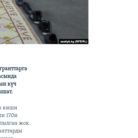
гранттарга
асында
ын күч
ышат.
к киши
ын 170и
тылган жок.
анттарды