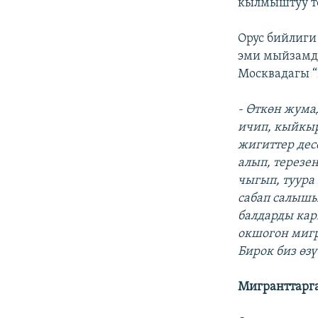
кылмыштуу то
Орус бийлиги
эми мыйзамд
Москвадагы “
- Өткөн жума
ичип, кыйкыр
жигиттер дес
алып, терезе
чыгып, туура
сабап салыш
балдарды кар
окшогон миг
Бирок биз өз
Мигранттарг