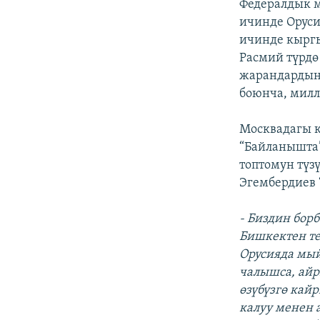
Федералдык 
ичинде Оруси
ичинде кыргы
Расмий түрдө
жарандардын 
боюнча, мил
Москвадагы к
“Байланышта”
топтомун түз
Эгембердиев 
- Биздин бор
Бишкектен те
Орусияда мый
чалышса, айр
өзүбүзгө кай
калуу менен 