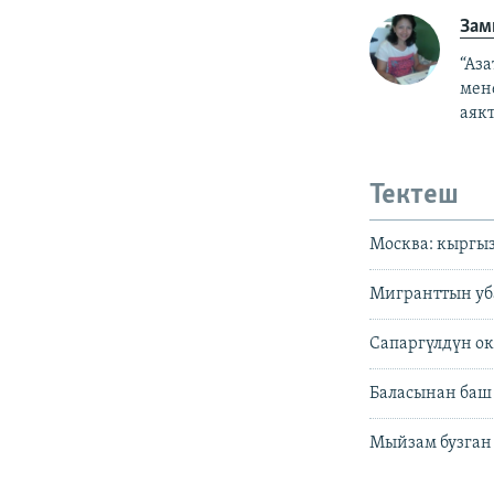
Зам
“Аз
мен
аякт
Тектеш
Москва: кыргы
Мигранттын уба
Сапаргүлдүн ок
Баласынан баш
Мыйзам бузган