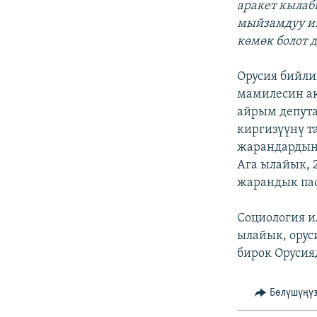
аракет кылаб
мыйзамдуу иш
көмөк болот 
Орусия бийли
мамилесин а
айрым депута
киргизүүнү т
жарандардын 
Ага ылайык, 
жарандык пас
Социология 
ылайык, орус
бирок Орусия
Бөлүшүңү