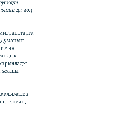
русияда
гынан да чоң
 мигранттарга
к Думанын
ежимин
тандык
жарыялады.
а жалпы
маалыматка
 иштешсин,