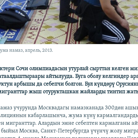
а намаз, апрель, 2013.
ктери Сочи олимпиадасын утурлай сырттан келген ми
таалдаштыраары айтылууда. Буга оболу келгиндер ар
тун арбышы да себепчи болгон. Бул күндөрү Орусиян
мигранттар жыш отурукташкан жайларды тинтип жат
намаз учурунда Москвадагы намазканада 300дөн ашы
олициянын кабарлашынча, жума күнү кармалгандард
ен мигранттар. Алардын эмне себептен кармалганы ай
быйыл Москва, Санкт-Петербургда үчүнчү жолу мигр