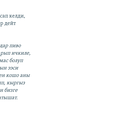
сап келди,
р дейт
дар пиво
арып ичкиле,
мас болуп
ын ээси
нен кошо аны
п, кыргыз
н бизге
атышат.