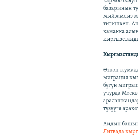
кармоо болуп
базарынын т
мыйзамсыз ми
тигишкен. Ан
камакка алын
кыргызстанды
Кыргызстанд
Өткөн жумад
миграция кы
бүгүн миграц
учурда Москв
аралашкандар
түзүүгө арак
Айдын башын
Литвада кыр