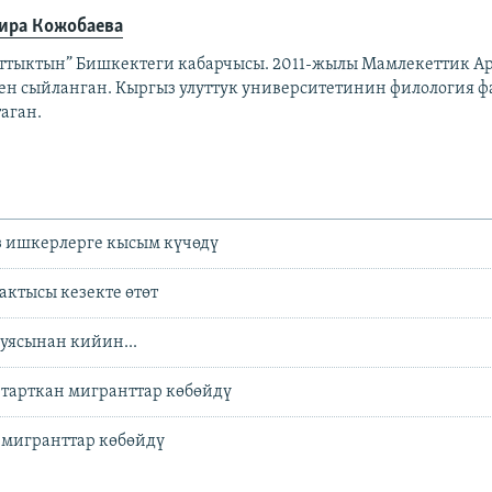
ира Кожобаева
аттыктын” Бишкектеги кабарчысы. 2011-жылы Мамлекеттик Ар
ен сыйланган. Кыргыз улуттук университетинин филология ф
аган.
з ишкерлерге кысым күчөдү
ктысы кезекте өтөт
уясынан кийин...
 тарткан мигранттар көбөйдү
 мигранттар көбөйдү