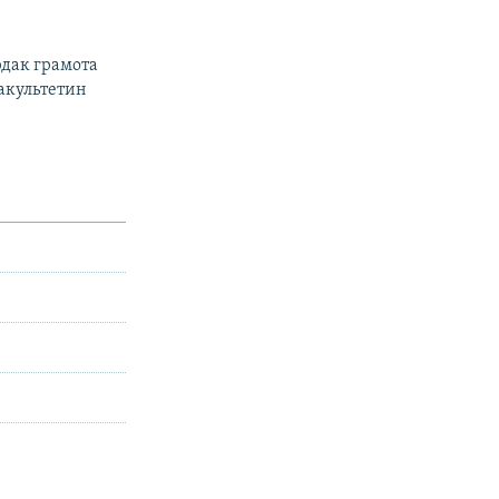
дак грамота
акультетин