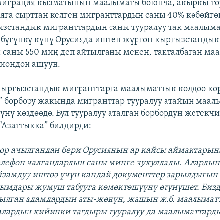
миграция кызматынын маалыматы боюнча, акыркы т
яга сырттан келген мигранттардын саны 40% көбөйгө
зстандык мигранттардын саны тууралуу так маалыма
 бүгүнкү күнү Орусияда иштеп жүргөн кыргызстандык
саны 550 миң деп айтылганы менен, такталбаган ма
лиондон ашуун.
ыргызстандык мигранттарга маалыматтык колдоо кө
 борбору жакында мигранттар тууралуу атайын маал
үүнү көздөөдө. Бул тууралуу аталган борбордун жетекч
“Азаттыкка” билдирди:
бор ачылгандан бери Орусиянын ар кайсы аймактарына
лефон чалгандардын саны миңге чукулдады. Алардын
замдуу иштөө үчүн кандай документтер зарылдыгын 
ымдары жумуш табууга көмөктөшүүнү өтүнүшөт. Бизд
рылган адамдардын аты-жөнүн, жашын ж.б. маалымат
алардын кийинки тагдыры тууралуу да маалыматтарды