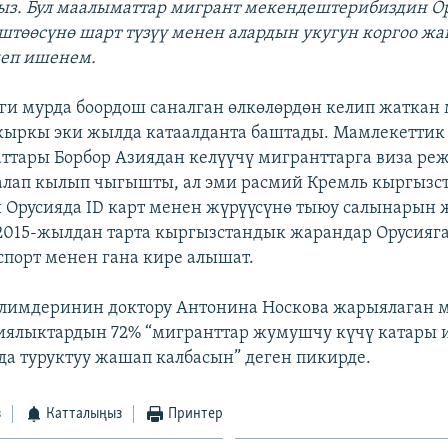
ыз. Бул маалыматтар мигрант мекендештерибиздин О
төөсүнө шарт түзүү менен алардын укугун коргоо жа
деп ишенем.
ги мурда боордош саналган өлкөлөрдөн келип жаткан
кыркы эки жылда катаалданта баштады. Мамлекетти
ттары Борбор Азиядан келүүчү мигранттарга виза р
алап кылып чыгышты, ал эми расмий Кремль кыргызс
Орусияда ID карт менен жүрүүсүнө тыюу салынарын 
2015-жылдан тарта кыргызстандык жарандар Орусияг
порт менен гана кире алышат.
илимдеринин доктору Антонина Носкова жарыялаган 
иялыктардын 72% “мигранттар жумушчу күчү катары
да туруктуу жашап калбасын” деген пикирде.
з
Катталыңыз
Принтер