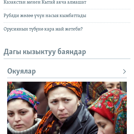
Казакстан менен Кытай акча алмашат
Рублди жөлөө үчүн насыя кымбаттады
Орусиянын түбүнө кара май жетеби?
Дагы кызыктуу баяндар
Окуялар