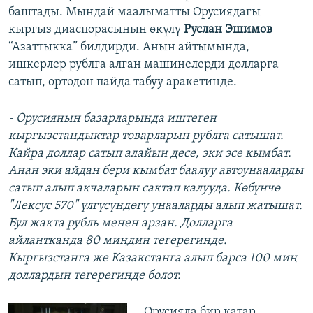
баштады. Мындай маалыматты Орусиядагы
кыргыз диаспорасынын өкүлү
Руслан Эшимов
“Азаттыкка” билдирди. Анын айтымында,
ишкерлер рублга алган машинелерди долларга
сатып, ортодон пайда табуу аракетинде.
- Орусиянын базарларында иштеген
кыргызстандыктар товарларын рублга сатышат.
Кайра доллар сатып алайын десе, эки эсе кымбат.
Анан эки айдан бери кымбат баалуу автоунааларды
сатып алып акчаларын сактап калууда. Көбүнчө
"Лексус 570" үлгүсүндөгү унааларды алып жатышат.
Бул жакта рубль менен арзан. Долларга
айлантканда 80 миңдин тегерегинде.
Кыргызстанга же Казакстанга алып барса 100 миң
доллардын тегерегинде болот.
Орусияда бир катар