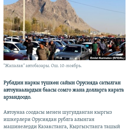
ОНЛАЙН ШЕРИНЕ
ЭЖЕ-СИҢДИЛЕР
АЗАТТЫК+
ЫҢГАЙСЫЗ СУРООЛОР
ЭЕ/АРнун бардык сайттары
"Жапалак" автобазары. Ош. 10-ноябрь.
Рублдин наркы түшкөн сайын Орусияда сатылган
автоунаалардын баасы сомго жана долларга карата
арзандоодо.
Автоунаа соодасы менен шугулданган кыргыз
ишкерлери Орусиядан рублга алынган
машинелерди Казакстанга, Кыргызстанга ташый