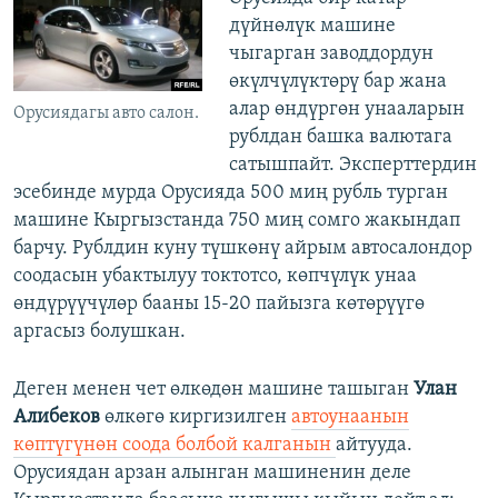
дүйнөлүк машине
чыгарган заводдордун
өкүлчүлүктөрү бар жана
алар өндүргөн унааларын
Орусиядагы авто салон.
рублдан башка валютага
сатышпайт. Эксперттердин
эсебинде мурда Орусияда 500 миң рубль турган
машине Кыргызстанда 750 миң сомго жакындап
барчу. Рублдин куну түшкөнү айрым автосалондор
соодасын убактылуу токтотсо, көпчүлүк унаа
өндүрүүчүлөр бааны 15-20 пайызга көтөрүүгө
аргасыз болушкан.
Деген менен чет өлкөдөн машине ташыган
Улан
Алибеков
өлкөгө киргизилген
автоунаанын
көптүгүнөн соода болбой калганын
айтууда.
Орусиядан арзан алынган машиненин деле