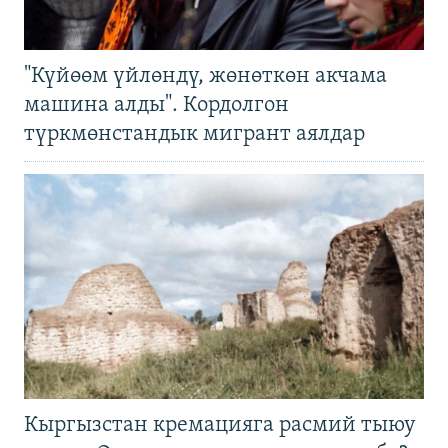
"Күйөөм үйлөндү, жөнөткөн акчама
машина алды". Кордолгон
түркмөнстандык мигрант аялдар
Кыргызстан кремацияга расмий тыюу