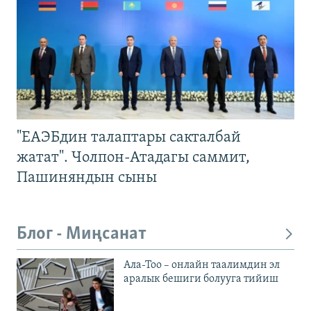
"ЕАЭБдин талаптары сакталбай
жатат". Чолпон-Атадагы саммит,
Пашиняндын сыны
Блог - Миңсанат
Ала-Тоо – онлайн таалимдин эл
аралык бешиги болууга тийиш