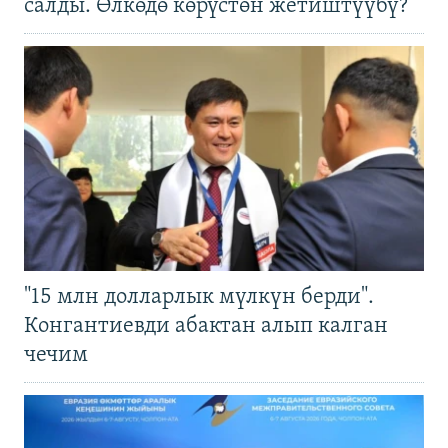
салды. Өлкөдө көрүстөн жетиштүүбү?
"15 млн долларлык мүлкүн берди".
Конгантиевди абактан алып калган
чечим