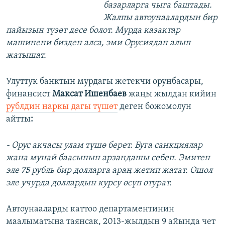
базарларга чыга баштады.
Жалпы автоунаалардын бир
пайызын түзөт десе болот. Мурда казактар
машинени бизден алса, эми Орусиядан алып
жатышат.
Улуттук банктын мурдагы жетекчи орунбасары,
финансист
Максат Ишенбаев
жаңы жылдан кийин
рублдин наркы дагы түшөт
деген божомолун
айтты
:
- Орус акчасы улам түшө берет. Буга санкциялар
жана мунай баасынын арзандашы себеп. Эмитен
эле 75 рубль бир долларга араң жетип жатат. Ошол
эле учурда доллардын курсу өсүп отурат.
Автоунааларды каттоо департаментинин
маалыматына таянсак, 2013-жылдын 9 айында чет