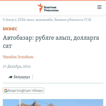
Линктер
Мазмунга
өтүңүз
9-Август, 2026-жыл, жекшемби, Бишкек убактысы 17:18
Навигацияга
ЖАҢЫЛЫКТАР
өтүңүз
БИЗНЕС
КЫРГЫЗСТАН
Издөөгө
Автобазар: рублге алып, долларга
салыңыз
ДҮЙНӨ
КЫРГЫЗСТАН
сат
УКРАИНА
САЯСАТ
ДҮЙНӨ
Уланбек Эгизбаев
АТАЙЫН ИЛИКТӨӨ
ЭКОНОМИКА
БОРБОР АЗИЯ
17-Декабрь, 2014
ТВ ПРОГРАММАЛАР
МАДАНИЯТ
ПОДКАСТ
БҮГҮН АЗАТТЫКТА
Бөлүшүңүз
ӨЗГӨЧӨ ПИКИР
ЭКСПЕРТТЕР ТАЛДАЙТ
Бизди Google'дан табыңыз
БИЗ ЖАНА ДҮЙНӨ
Русский
ДАНИСТЕ