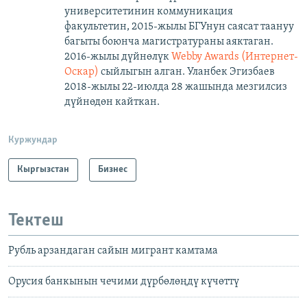
университетинин коммуникация
факультетин, 2015-жылы БГУнун саясат таануу
багыты боюнча магистратураны аяктаган.
2016-жылы дүйнөлүк
Webby Awards (Интернет-
Оскар)
сыйлыгын алган. Уланбек Эгизбаев
2018-жылы 22-июлда 28 жашында мезгилсиз
дүйнөдөн кайткан.
Куржундар
Кыргызстан
Бизнес
Тектеш
Рубль арзандаган сайын мигрант камтама
Орусия банкынын чечими дүрбөлөңдү күчөттү