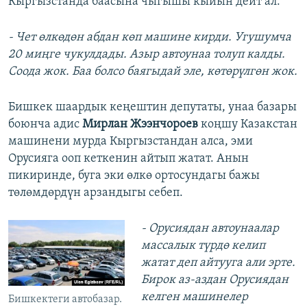
Кыргызстанда баасына чыгышы кыйын дейт ал:
- Чет өлкөдөн абдан көп машине кирди. Угушумча
20 миңге чукулдады. Азыр автоунаа толуп калды.
Соода жок. Баа болсо баягыдай эле, көтөрүлгөн жок.
Бишкек шаардык кеңештин депутаты, унаа базары
боюнча адис
Мирлан Жээнчороев
коңшу Казакстан
машинени мурда Кыргызстандан алса, эми
Орусияга ооп кеткенин айтып жатат. Анын
пикиринде, буга эки өлкө ортосундагы бажы
төлөмдөрдүн арзандыгы себеп.
- Орусиядан автоунаалар
массалык түрдө келип
жатат деп айтууга али эрте.
Бирок аз-аздан Орусиядан
келген машинелер
Бишкектеги автобазар.