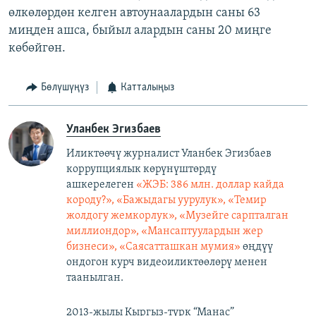
өлкөлөрдөн келген автоунаалардын саны 63
миңден ашса, быйыл алардын саны 20 миңге
көбөйгөн.
Бөлүшүңүз
Катталыңыз
Уланбек Эгизбаев
Иликтөөчү журналист Уланбек Эгизбаев
коррупциялык көрүнүштөрдү
ашкерелеген
«ЖЭБ: 386 млн. доллар кайда
короду?», «Бажыдагы уурулук», «Темир
жолдогу жемкорлук», «Музейге сарпталган
миллиондор», «Мансаптуулардын жер
бизнеси», «Саясатташкан мумия»
өңдүү
ондогон курч видеоиликтөөлөрү менен
таанылган.
2013-жылы Кыргыз-түрк “Манас”