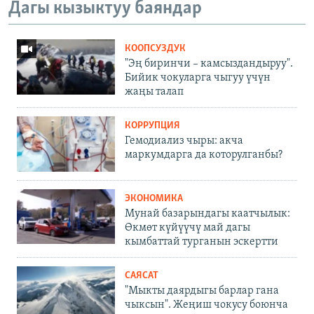
Дагы кызыктуу баяндар
КООПСУЗДУК
"Эң биринчи – камсыздандыруу".
Бийик чокуларга чыгуу үчүн
жаңы талап
КОРРУПЦИЯ
Гемодиализ чыры: акча
маркумдарга да которулганбы?
ЭКОНОМИКА
Мунай базарындагы каатчылык:
Өкмөт күйүүчү май дагы
кымбаттай турганын эскертти
САЯСАТ
"Мыкты даярдыгы барлар гана
чыксын". Жеңиш чокусу боюнча