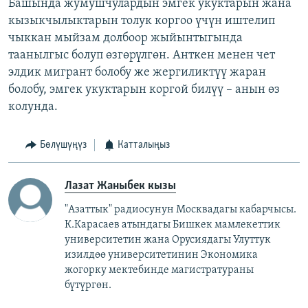
Башында жумушчулардын эмгек укуктарын жана
кызыкчылыктарын толук коргоо үчүн иштелип
чыккан мыйзам долбоор жыйынтыгында
таанылгыс болуп өзгөрүлгөн. Анткен менен чет
элдик мигрант болобу же жергиликтүү жаран
болобу, эмгек укуктарын коргой билүү – анын өз
колунда.
Бөлүшүңүз
Катталыңыз
Лазат Жаныбек кызы
"Азаттык" радиосунун Москвадагы кабарчысы.
К.Карасаев атындагы Бишкек мамлекеттик
университетин жана Орусиядагы Улуттук
изилдөө университетинин Экономика
жогорку мектебинде магистратураны
бүтүргөн.