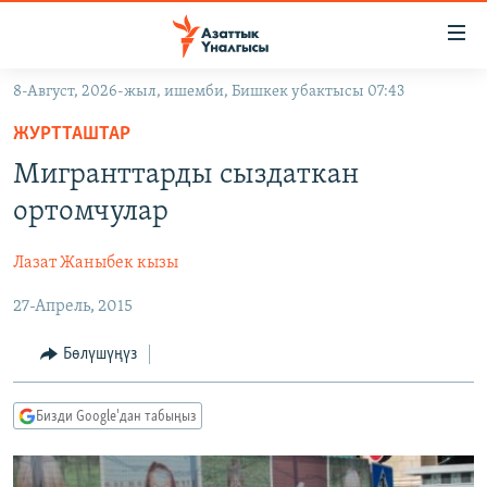
Линктер
Мазмунга
өтүңүз
8-Август, 2026-жыл, ишемби, Бишкек убактысы 07:43
Навигацияга
ЖАҢЫЛЫКТАР
өтүңүз
ЖУРТТАШТАР
КЫРГЫЗСТАН
Издөөгө
Мигранттарды сыздаткан
салыңыз
ДҮЙНӨ
КЫРГЫЗСТАН
ортомчулар
УКРАИНА
САЯСАТ
ДҮЙНӨ
Лазат Жаныбек кызы
АТАЙЫН ИЛИКТӨӨ
ЭКОНОМИКА
БОРБОР АЗИЯ
27-Апрель, 2015
ТВ ПРОГРАММАЛАР
МАДАНИЯТ
ПОДКАСТ
БҮГҮН АЗАТТЫКТА
Бөлүшүңүз
ӨЗГӨЧӨ ПИКИР
ЭКСПЕРТТЕР ТАЛДАЙТ
Бизди Google'дан табыңыз
БИЗ ЖАНА ДҮЙНӨ
Русский
ДАНИСТЕ