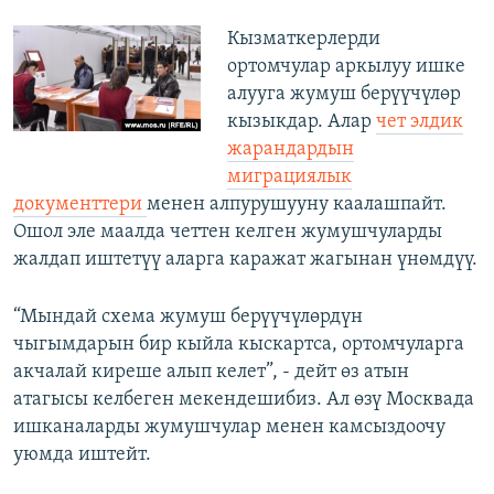
Кызматкерлерди
ортомчулар аркылуу ишке
алууга жумуш берүүчүлөр
кызыкдар. Алар
чет элдик
жарандардын
миграциялык
документтери
менен алпурушууну каалашпайт.
Ошол эле маалда четтен келген жумушчуларды
жалдап иштетүү аларга каражат жагынан үнөмдүү.
“Мындай схема жумуш берүүчүлөрдүн
чыгымдарын бир кыйла кыскартса, ортомчуларга
акчалай киреше алып келет”, - дейт өз атын
атагысы келбеген мекендешибиз. Ал өзү Москвада
ишканаларды жумушчулар менен камсыздоочу
уюмда иштейт.