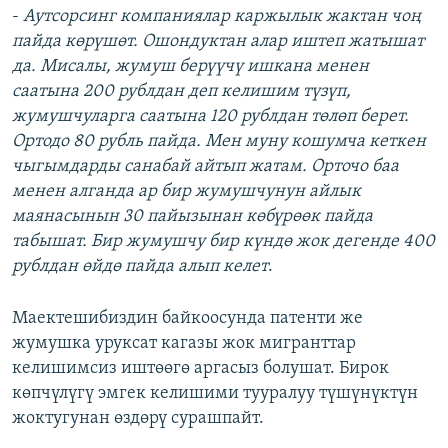
-
Аутсорсинг компаниялар каржылык жактан чоң
пайда көрүшөт. Ошондуктан алар иштеп жатышат
да. Мисалы, жумуш берүүчү ишкана менен
саатына 200 рублдан деп келишим түзүп,
жумушчуларга саатына 120 рублдан төлөп берет.
Ортодо 80 рубль пайда. Мен муну кошумча кеткен
чыгымдарды санабай айтып жатам. Орточо баа
менен алганда ар бир жумушчунун айлык
маянасынын 30 пайызынан көбүрөөк пайда
табышат. Бир жумушчу бир күндө жок дегенде 400
рублдан өйдө пайда алып келет
.
Маектешибиздин байкоосунда патенти же
жумушка уруксат кагазы жок мигранттар
келишимсиз иштөөгө аргасыз болушат. Бирок
көпчүлүгү эмгек келишими тууралуу түшүнүктүн
жоктугунан өздөрү сурашпайт.