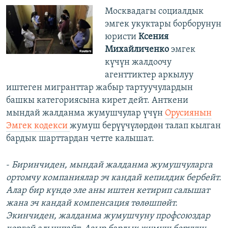
Москвадагы социалдык
эмгек укуктары борборунун
юристи
Ксения
Михайличенко
эмгек
күчүн жалдоочу
агенттиктер аркылуу
иштеген мигранттар жабыр тартуучулардын
башкы категориясына кирет дейт. Анткени
мындай жалданма жумушчулар үчүн
Орусиянын
Эмгек кодекси
жумуш берүүчүлөрдөн талап кылган
бардык шарттардан четте калышат.
-
Биринчиден, мындай жалданма жумушчуларга
ортомчу компаниялар эч кандай кепилдик бербейт.
Алар бир күндө эле аны иштен кетирип салышат
жана эч кандай компенсация төлөшпөйт.
Экинчиден, жалданма жумушчуну профсоюздар