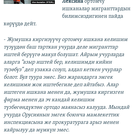
Лексина
ортомчу
ишканалар мигранттардын
билимсиздигинен пайда
көрүүдө дейт.
-
Жумушка киргизүүчү ортомчу ишкана келишим
түзүүдөн баш тарткан учурда деле мигранттар
иштей берүүгө макул болушат. Айрым учурларда
аларга “азыр иштей бер, келишимди кийин
түзөбүз” деп узакка созуп, алдап кеткен учурлар
болот. Бул туура эмес. Биз жарандарга эмгек
келишими жок иштебегиле деп айтабыз. Алар
иштеген ишкана менен да, жумушка киргизген
фирма менен да эч кандай келишим
түзбөгөндүктөн ортодо маянасыз калууда. Мындай
учурда Орусиянын эмгек боюнча мамлекеттик
инспекциясына же прокуратурага арыз менен
кайрылуу да мүмкүн эмес
.