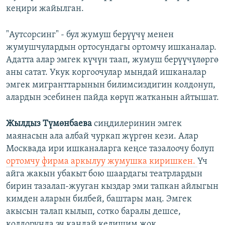
кеңири жайылган.
"Аутсорсинг" - бул жумуш берүүчү менен
жумушчулардын ортосундагы ортомчу ишканалар.
Адатта алар эмгек күчүн таап, жумуш берүүчүлөргө
аны сатат. Укук коргоочулар мындай ишканалар
эмгек мигранттарынын билимсиздигин колдонуп,
алардын эсебинен пайда көрүп жатканын айтышат.
Жылдыз Түмөнбаева
сиңдилеринин эмгек
маянасын ала албай чуркап жүргөн кези. Алар
Москвада ири ишканаларга кеңсе тазалоочу болуп
ортомчу фирма аркылуу жумушка киришкен.
Үч
айга жакын убакыт бою шаардагы театрлардын
бирин тазалап-жууган кыздар эми тапкан айлыгын
кимден аларын билбей, баштары маң. Эмгек
акысын талап кылып, сотко баралы дешсе,
колдорунда эч кандай келишим жок.