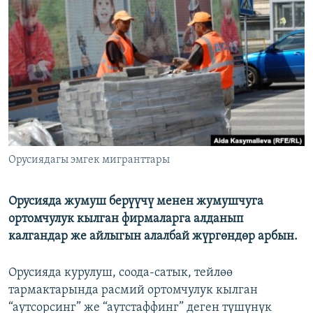
ОНЛАЙН ШЕРИНЕ
ЭЖЕ-СИҢДИЛЕР
АЗАТТЫК+
ЫҢГАЙСЫЗ СУРООЛОР
ЭЕ/АРнун бардык сайттары
Орусиядагы эмгек мигранттары
Орусияда жумуш берүүчү менен жумушчуга
ортомчулук кылган фирмаларга алданып
калгандар же айлыгын алалбай жүргөндөр арбын.
Орусияда курулуш, соода-сатык, тейлөө
тармактарында расмий ортомчулук кылган
“аутсорсинг” же “аутстаффинг” деген түшүнүк