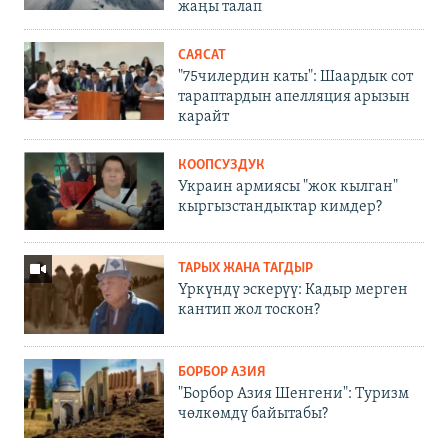
жаңы талап
САЯСАТ
"75чилердин каты": Шаардык сот
тараптардын апелляция арызын
карайт
КООПСУЗДУК
Украин армиясы "жок кылган"
кыргызстандыктар кимдер?
ТАРЫХ ЖАНА ТАГДЫР
Үркүндү эскерүү: Кадыр мерген
кантип жол тоскон?
БОРБОР АЗИЯ
"Борбор Азия Шенгени": Туризм
чөлкөмдү байытабы?