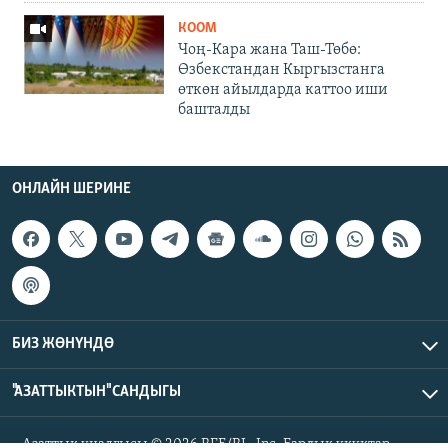
КООМ
Чоң-Кара жана Таш-Төбө:
Өзбекстандан Кыргызстанга
өткөн айылдарда каттоо иши
башталды
ОНЛАЙН ШЕРИНЕ
БИЗ ЖӨНҮНДӨ
"АЗАТТЫКТЫН" САНДЫГЫ
Азаттык үналгысы © 2026 RFE/RL, Inc. Бардык укуктар