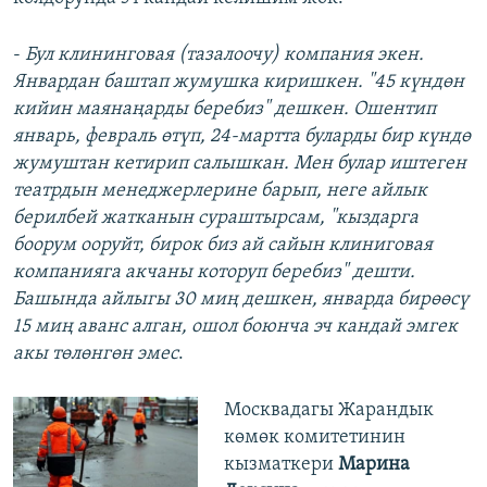
-
Бул клининговая (тазалоочу) компания экен.
Январдан баштап жумушка киришкен. "45 күндөн
кийин маянаңарды беребиз" дешкен. Ошентип
январь, февраль өтүп, 24-мартта буларды бир күндө
жумуштан кетирип салышкан. Мен булар иштеген
театрдын менеджерлерине барып, неге айлык
берилбей жатканын сураштырсам, "кыздарга
боорум ооруйт, бирок биз ай сайын клиниговая
компанияга акчаны которуп беребиз" дешти.
Башында айлыгы 30 миң дешкен, январда бирөөсү
15 миң аванс алган, ошол боюнча эч кандай эмгек
акы төлөнгөн эмес
.
Москвадагы Жарандык
көмөк комитетинин
кызматкери
Марина