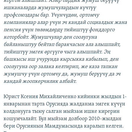
коргой алышпайт. Азыр бардык жумуш берүүчү
ишканаларда жумушчулардын күчтүү
профсоюздары бар. Үчүнчүдөн, ортомчу
компаниялар алар үчүн эч кандай социалдык жана
пенсия үчүн төлөмдөрдү тийиштүү фонддорго
которбойт. Жумушчулар ден соолугуна
байланыштуу бейтап баракчасын ала алышпайт,
тийиштүү эмгек өргүүгө чыга алышпайт. Эң
башкысы иш учурунда кырсыкка кабылып, ден
соолугуна оор залака келтирип, же каза тапкан
жумушчу үчүн ортомчу да, жумуш берүүчү да эч
кандай жоопкерчилик албайт.
Юрист Ксения Михайличенко кийинки жылдын 1-
январынан тарта Орусияда жалданма эмгек күчүн
колдонууга тыюу салган мыйзам ишке кирерин
кошумчалайт. Бул мыйзам долбоор 2010-жылдан
бери Орусиянын Мамдумасында каралып келген.