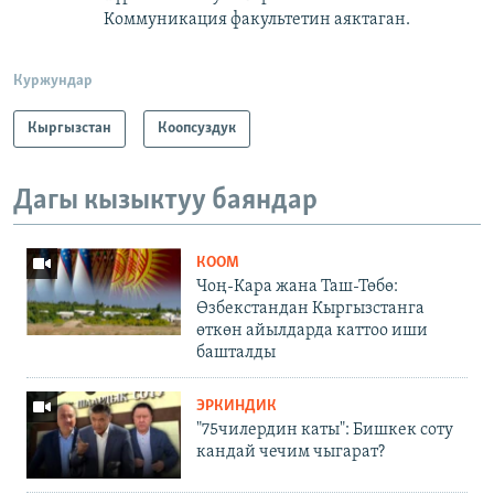
Коммуникация факультетин аяктаган.
Куржундар
Кыргызстан
Коопсуздук
Дагы кызыктуу баяндар
КООМ
Чоң-Кара жана Таш-Төбө:
Өзбекстандан Кыргызстанга
өткөн айылдарда каттоо иши
башталды
ЭРКИНДИК
"75чилердин каты": Бишкек соту
кандай чечим чыгарат?