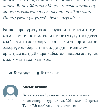
керек. Алар өз арызы менен кызматтан кетиши
керек. Бирок Жогорку Кеңеш маселе көтөргөнү
менен кызматтан алуу колунан келбейт экен.
Ошондуктан ушундай абалда отурабыз.
Башкы прокуратура жогорудагы жетекчилерди
мамлекеттик кызматта иштөөгө укугу жок деген
мыйзамдын жоболорун таяп, аталган органдарга
эскертүү жибергенин билдирди. Тиешелүү
органдар кандай чара кабыл алынаары жөнүндө
маалымат тараткан жок.
Бөлүшүңүз
Катталыңыз
Бакыт Асанов
"Азаттыктын" Бишкектеги кеңсесинин
кызматкери, журналист. 2011-жылы Кыргыз-
Түрк “Манас” университетинин