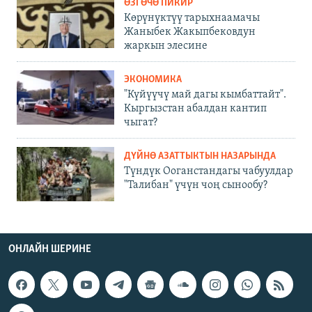
ӨЗГӨЧӨ ПИКИР
Көрүнүктүү тарыхнаамачы
Жаныбек Жакыпбековдун
жаркын элесине
ЭКОНОМИКА
"Күйүүчү май дагы кымбаттайт".
Кыргызстан абалдан кантип
чыгат?
ДҮЙНӨ АЗАТТЫКТЫН НАЗАРЫНДА
Түндүк Ооганстандагы чабуулдар
"Талибан" үчүн чоң сынообу?
ОНЛАЙН ШЕРИНЕ