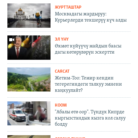
ЖУРТТАШТАР
Москвадагы жардыруу:
Курьерлерди текшерүү күч алды
ЭЛ ҮНҮ
Өкмөт күйүүчү майдын баасы
дагы көтөрүлөрүн эскертти
САЯСАТ
Жетим-Тоо: Темир кендин
тегерегиндеги талкуу эмнени
каңкуулайт?
КООМ
"Абалы өтө оор". Түндүк Кипрде
кыргызстандык кызга кол салуу
болду