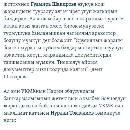
жетекчиси
Гүлмира Шакирова
өзүнүн кош
жарандыгы тууралуу алгач ирет угуп жатканын
билдирди. Ал кайсы бир өлкөгө жарандык сурап эч
качан арыз жазган эмес, бирок муну жеке
турмушуна байланышкан чагымчыл аракеттер
болушу мүмкүн деп болжойт. “Орусиянын жараны
болгон мурдагы күйөөм балдарын тартып алуунун
аракетин көрүп, жарандыкка документтерди
тапшырышы мүмкүн. Тиешелүү айрым
документтер анын колунда калган”- дейт
Шакирова.
Ал эми УКМКнын Нарын облусундагы
башкармалыгынын жетекчиси Акылбек Боёновдун
жарандыгына байланышкан жагдайды УКМКнын
маалымат катчысы
Нурлан Токталиев
төмөнкүчө
неги: