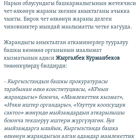
Нарын облусундагы башкармалыгынын жетекчиси
чет өлкөнүн жараны экенин аныктаганы ачыкка
чыкты. Бирок чет өлкөнүн жараны делген
чиновниктер мындай маалыматты четке кагууда.
Жарандыгы аныкталган аткаминерлер тууралуу
башкы көзөмөл органынын маалымат
кызматынын адиси
Жыргалбек Курманбеков
төмөнкүлөрдү билдирди:
- Кыргызстандын башкы прокуратурасы
тарабынан өлкө конституциясы, «КРнын
жарандыгы» боюнча, «Мамлекеттик кызмат»,
«Ички иштер органдары», «Улуттук коопсуздук
сактоо» жөнүндө мыйзамдардын аткарылышы
боюнча текшерүү иштери жүргүзүлгөн. Бул
мыйзамдарга ылайык, Кыргызстанда башка
өлкөнүн жарандыгын алган адамдар мамлекеттик