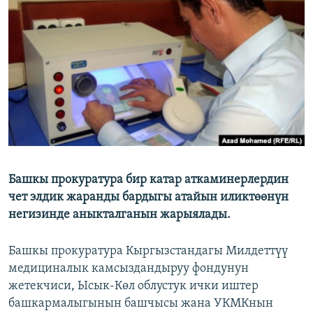
ОНЛАЙН ШЕРИНЕ
ЭЖЕ-СИҢДИЛЕР
АЗАТТЫК+
ЫҢГАЙСЫЗ СУРООЛОР
ЭЕ/АРнун бардык сайттары
Башкы прокуратура бир катар аткаминерлердин
чет элдик жаранды бардыгы атайын иликтөөнүн
негизинде аныкталганын жарыялады.
Башкы прокуратура Кыргызстандагы Милдеттүү
медициналык камсыздандыруу фондунун
жетекчиси, Ысык-Көл облустук ички иштер
башкармалыгынын башчысы жана УКМКнын