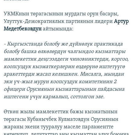
УКМКнын төрагасынын мурдагы орун басары,
Улуттук-Демократиялык партиянын лидери
Артур
Медетбековдун
айтымында:
- Кыргызстанда болобу же дүйнөлүк практикада
болобу башка өлкөлөрдүн чалгындоо кызматтары
мамлекеттик деңгээлдеги чиновниктерди, коргоо,
коопсуздук кызматкерлерин өздөрүнө иштетүүгө
аракеттерди жасап келишкен. Мисалга, мындан
эки үч-жыл мурун коопсуздук комитетинин 2
офицери Орусиянын кызматтарынын пайдасына
иштегени үчүн кармалып, соттолгон эле.
Өткөн жылы мамлекеттик бажы кызматынын
төрагасы Кубанычбек Кулматовдун Орусиянын
жараны экени тууралуу маселе парламентте
көтөрүлүп, депутаттар аны кызматтан алуу боюнча