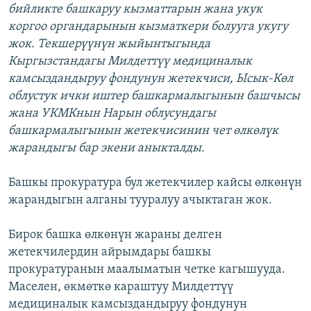
бийликте башкаруу кызматтарын жана укук
коргоо органдарынын кызматкери болууга укугу
жок. Текшерүүнүн жыйынтыгында
Кыргызстандагы Милдеттүү медициналык
камсыздандыруу фондунун жетекчиси, Ысык-Көл
облустук ички иштер башкармалыгынын башчысы
жана УКМКнын Нарын облусундагы
башкармалыгынын жетекчисинин чет өлкөлүк
жарандыгы бар экени аныкталды.
Башкы прокуратура бул жетекчилер кайсы өлкөнүн
жарандыгын алганы тууралуу ачыктаган жок.
Бирок башка өлкөнүн жараны делген
жетекчилердин айрымдары башкы
прокуратуранын маалыматын четке кагышууда.
Маселен, өкмөткө караштуу Милдеттүү
медициналык камсыздандыруу фондунун