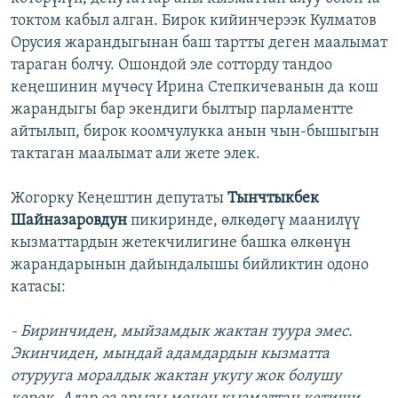
токтом кабыл алган. Бирок кийинчерээк Кулматов
Орусия жарандыгынан баш тартты деген маалымат
тараган болчу. Ошондой эле сотторду тандоо
кеңешинин мүчөсү Ирина Степкичеванын да кош
жарандыгы бар экендиги былтыр парламентте
айтылып, бирок коомчулукка анын чын-бышыгын
тактаган маалымат али жете элек.
Жогорку Кеңештин депутаты
Тынчтыкбек
Шайназаровдун
пикиринде, өлкөдөгү маанилүү
кызматтардын жетекчилигине башка өлкөнүн
жарандарынын дайындалышы бийликтин одоно
катасы:
-
Биринчиден, мыйзамдык жактан туура эмес.
Экинчиден, мындай адамдардын кызматта
отурууга моралдык жактан укугу жок болушу