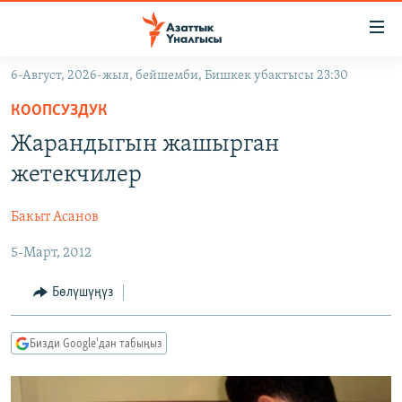
Линктер
Мазмунга
өтүңүз
6-Август, 2026-жыл, бейшемби, Бишкек убактысы 23:30
Навигацияга
ЖАҢЫЛЫКТАР
өтүңүз
КООПСУЗДУК
КЫРГЫЗСТАН
Издөөгө
Жарандыгын жашырган
салыңыз
ДҮЙНӨ
КЫРГЫЗСТАН
жетекчилер
УКРАИНА
САЯСАТ
ДҮЙНӨ
Бакыт Асанов
АТАЙЫН ИЛИКТӨӨ
ЭКОНОМИКА
БОРБОР АЗИЯ
5-Март, 2012
ТВ ПРОГРАММАЛАР
МАДАНИЯТ
ПОДКАСТ
БҮГҮН АЗАТТЫКТА
Бөлүшүңүз
ӨЗГӨЧӨ ПИКИР
ЭКСПЕРТТЕР ТАЛДАЙТ
Бизди Google'дан табыңыз
БИЗ ЖАНА ДҮЙНӨ
Русский
ДАНИСТЕ