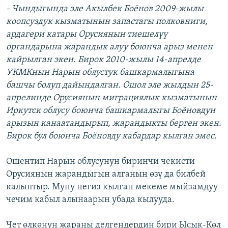
- Чындыгында эле Акылбек Боёнов 2009-жылы
коопсуздук кызматынын запастагы полковниги,
ардагери катары Орусиянын тиешелүү
органдарына жарандык алуу боюнча арыз менен
кайрылган экен. Бирок 2010-жылы 14-апрелде
УКМКнын Нарын облустук башкармалыгына
башчы болуп дайындалган. Ошол эле жылдын 25-
апрелинде Орусиянын миграциялык кызматынын
Иркутск облусу боюнча башкармалыгы Боёновдун
арызын канаатандырып, жарандыкты берген экен.
Бирок бул боюнча Боёновду кабардар кылган эмес.
Ошентип Нарын облусунун биринчи чекисти
Орусиянын жарандыгын алганын өзү да билбей
калыптыр. Муну негиз кылган мекеме мыйзамдуу
чечим кабыл алынаарын убада кылууда.
Чет өлкөнүн жараны делгендердин бири Ысык-Көл