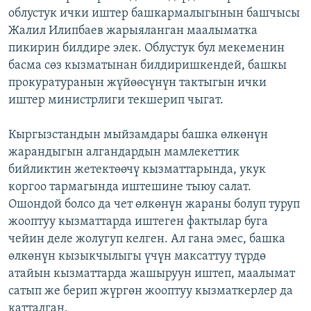
облустук ички иштер башкармалыгынын башчысы
Жалил Илипбаев жарыяланган маалыматка
пикирин билдире элек. Облустук бул мекеменин
басма сөз кызматынан билдиришкендей, башкы
прокуратуранын жүйөөсүнүн тактыгын ички
иштер министрлиги текшерип чыгат.
Кыргызстандын мыйзамдары башка өлкөнүн
жарандыгын алгандардын мамлекеттик
бийликтин жетектөөчү кызматтарында, укук
коргоо тармагында иштешине тыюу салат.
Ошондой болсо да чет өлкөнүн жараны болуп туруп
жооптуу кызматтарда иштеген фактылар буга
чейин деле жолугуп келген. Ал гана эмес, башка
өлкөнүн кызыкчылыгы үчүн максаттуу түрдө
атайын кызматтарда жашыруун иштеп, маалымат
сатып же берип жүргөн жооптуу кызматкерлер да
катталган.