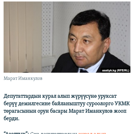
ОНЛАЙН ШЕРИНЕ
ЭЖЕ-СИҢДИЛЕР
АЗАТТЫК+
ЫҢГАЙСЫЗ СУРООЛОР
ЭЕ/АРнун бардык сайттары
Марат Иманкулов
Депутаттардын курал алып жүрүүсүнө уруксат
берүү демилгесине байланыштуу суроолорго УКМК
төрагасынын орун басары Марат Иманкулов жооп
берди.