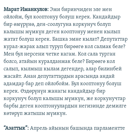
Марат Иманкулов:
Эми биринчиден эле мен
ойлойм, бул кооптонуу болуш керек. Кандайдыр
бир өмүрүнө, ден-соолугуна коркунуч болуп
калышы мүмкүн деген кооптонуу менен кылып
жатат болуш керек. Башка эмне кылат? Депутаттар
курал-жарак алып туруп бирөөгө кол салмак беле?
Мен бул нерсени четке кагам. Кол сала турган
болсо, атайын куралданмак беле? Бирөөгө кол
салып, кылмыш кылам дегендер, алар билинбей
жасайт. Анан депутаттардын арасында андай
адамдар бар деп ойлобойм. Бул кооптонуу болуш
керек. Өздөрүнүн жанагы кандайдыр бир
коркунуч болуп калышы мүмкүн, же коркунучтар
барбы деген кооптонуулардын негизинде демилге
көтөрүп жатышы мүмкүн.
“Азаттык”:
Апрель айынын башында парламентте