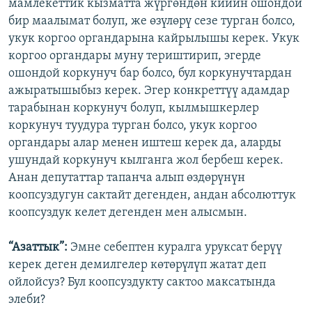
мамлекеттик кызматта жүргөндөн кийин ошондой
бир маалымат болуп, же өзүлөрү сезе турган болсо,
укук коргоо органдарына кайрылышы керек. Укук
коргоо органдары муну териштирип, эгерде
ошондой коркунуч бар болсо, бул коркунучтардан
ажыратышыбыз керек. Эгер конкреттүү адамдар
тарабынан коркунуч болуп, кылмышкерлер
коркунуч туудура турган болсо, укук коргоо
органдары алар менен иштеш керек да, аларды
ушундай коркунуч кылганга жол бербеш керек.
Анан депутаттар тапанча алып өздөрүнүн
коопсуздугун сактайт дегенден, андан абсолюттук
коопсуздук келет дегенден мен алысмын.
“Азаттык”:
Эмне себептен куралга уруксат берүү
керек деген демилгелер көтөрүлүп жатат деп
ойлойсуз? Бул коопсуздукту сактоо максатында
элеби?