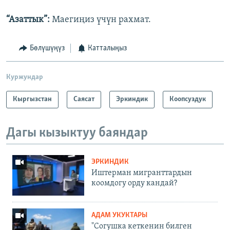
“Азаттык”:
Маегиңиз үчүн рахмат.
Бөлүшүңүз
Катталыңыз
Куржундар
Кыргызстан
Саясат
Эркиндик
Коопсуздук
Дагы кызыктуу баяндар
ЭРКИНДИК
Иштерман мигранттардын
коомдогу орду кандай?
АДАМ УКУКТАРЫ
"Согушка кеткенин билген