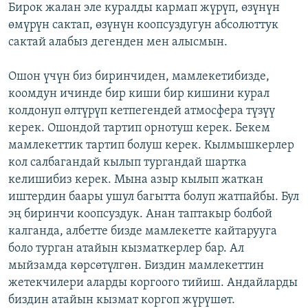
Бирок жалан эле куралды кармап жүрүп, өзүнүн
өмүрүн сактап, өзүнүн коопсуздугун абсолюттук
сактай алабыз дегенден мен алысмын.
Ошон үчүн биз биринчиден, мамлекетибизде,
коомдун ичинде бир киши бир кишини курал
колдонуп өлтүрүп кетпегендей атмосфера түзүү
керек. Ошондой тартип орнотуш керек. Бекем
мамлекеттик тартип болуш керек. Кылмышкерлер
кол салбагандай кылып тургандай шартка
келишибиз керек. Мына азыр кылып жаткан
иштердин баары ушул багытта болуп жатпайбы. Бул
эң биринчи коопсуздук. Анан таптакыр болбой
калганда, албетте бизде мамлекетте кайтарууга
боло турган атайын кызматкерлер бар. Ал
мыйзамда көрсөтүлгөн. Биздин мамлекеттин
жетекчилери аларды коргоого тийиш. Андайларды
биздин атайын кызмат коргоп жүрүшөт.