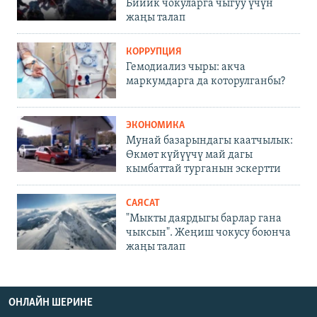
Бийик чокуларга чыгуу үчүн
жаңы талап
КОРРУПЦИЯ
Гемодиализ чыры: акча
маркумдарга да которулганбы?
ЭКОНОМИКА
Мунай базарындагы каатчылык:
Өкмөт күйүүчү май дагы
кымбаттай турганын эскертти
САЯСАТ
"Мыкты даярдыгы барлар гана
чыксын". Жеңиш чокусу боюнча
жаңы талап
ОНЛАЙН ШЕРИНЕ