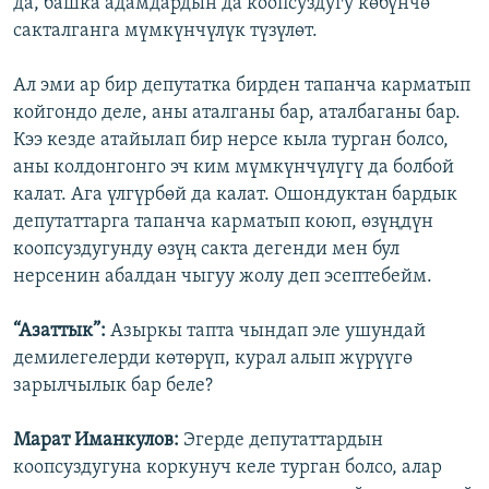
да, башка адамдардын да коопсуздугу көбүнчө
сакталганга мүмкүнчүлүк түзүлөт.
Ал эми ар бир депутатка бирден тапанча карматып
койгондо деле, аны аталганы бар, аталбаганы бар.
Кээ кезде атайылап бир нерсе кыла турган болсо,
аны колдонгонго эч ким мүмкүнчүлүгү да болбой
калат. Ага үлгүрбөй да калат. Ошондуктан бардык
депутаттарга тапанча карматып коюп, өзүңдүн
коопсуздугунду өзүң сакта дегенди мен бул
нерсенин абалдан чыгуу жолу деп эсептебейм.
“Азаттык”:
Азыркы тапта чындап эле ушундай
демилегелерди көтөрүп, курал алып жүрүүгө
зарылчылык бар беле?
Марат Иманкулов:
Эгерде депутаттардын
коопсуздугуна коркунуч келе турган болсо, алар