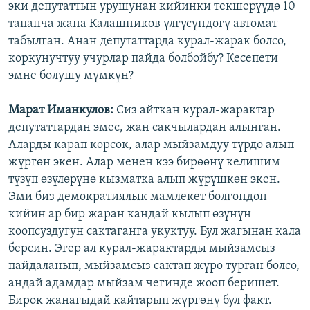
эки депутаттын урушунан кийинки текшерүүдө 10
тапанча жана Калашников үлгүсүндөгү автомат
табылган. Анан депутаттарда курал-жарак болсо,
коркунучтуу учурлар пайда болбойбу? Кесепети
эмне болушу мүмкүн?
Марат Иманкулов:
Сиз айткан курал-жарактар
депутаттардан эмес, жан сакчылардан алынган.
Аларды карап көрсөк, алар мыйзамдуу түрдө алып
жүргөн экен. Алар менен кээ бирөөнү келишим
түзүп өзүлөрүнө кызматка алып жүрүшкөн экен.
Эми биз демократиялык мамлекет болгондон
кийин ар бир жаран кандай кылып өзүнүн
коопсуздугун сактаганга укуктуу. Бул жагынан кала
берсин. Эгер ал курал-жарактарды мыйзамсыз
пайдаланып, мыйзамсыз сактап жүрө турган болсо,
андай адамдар мыйзам чегинде жооп беришет.
Бирок жанагыдай кайтарып жүргөнү бул факт.