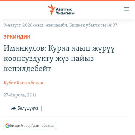
Линктер
Мазмунга
өтүңүз
9-Август, 2026-жыл, жекшемби, Бишкек убактысы 14:07
Навигацияга
ЖАҢЫЛЫКТАР
өтүңүз
ЭРКИНДИК
КЫРГЫЗСТАН
Издөөгө
Иманкулов: Курал алып жүрүү
салыңыз
ДҮЙНӨ
КЫРГЫЗСТАН
коопсуздукту жүз пайыз
УКРАИНА
САЯСАТ
ДҮЙНӨ
кепилдебейт
АТАЙЫН ИЛИКТӨӨ
ЭКОНОМИКА
БОРБОР АЗИЯ
Кубат Касымбеков
ТВ ПРОГРАММАЛАР
МАДАНИЯТ
27-Апрель, 2011
ПОДКАСТ
БҮГҮН АЗАТТЫКТА
ӨЗГӨЧӨ ПИКИР
ЭКСПЕРТТЕР ТАЛДАЙТ
Бөлүшүңүз
БИЗ ЖАНА ДҮЙНӨ
Русский
Бизди Google'дан табыңыз
ДАНИСТЕ