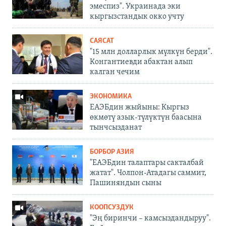
эмеспиз". Украинада эки
кыргызстандык окко учту
САЯСАТ
"15 млн долларлык мүлкүн берди".
Конгантиевди абактан алып
калган чечим
ЭКОНОМИКА
ЕАЭБдин жыйыны: Кыргыз
өкмөтү азык-түлүктүн баасына
тынчсызданат
БОРБОР АЗИЯ
"ЕАЭБдин талаптары сакталбай
жатат". Чолпон-Атадагы саммит,
Пашиняндын сыны
КООПСУЗДУК
"Эң биринчи – камсыздандыруу".