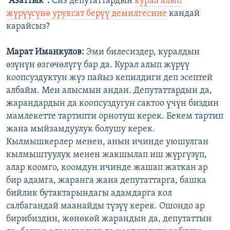
“Азаттык”:
Сиз депутаттардын
курал алып
жүрүүсүнө уруксат берүү демилгесине
кандай
карайсыз?
Марат Иманкулов:
Эми билесиздер, куралдын
өзүнүн өзгөчөлүгү бар да. Курал алып жүрүү
коопсуздуктун жүз пайыз кепилдиги деп эсептей
албайм. Мен алысмын андан. Депутаттардын да,
жарандардын да коопсуздугун сактоо үчүн биздин
мамлекетте тартипти орнотуш керек. Бекем тартип
жана мыйзамдуулук болушу керек.
Кылмышкерлер менен, анын ичинде уюшулган
кылмыштуулук менен жакшылап иш жүргүзүп,
алар коомго, коомдун ичинде жашап жаткан ар
бир адамга, жаранга жана депутаттарга, башка
бийлик бутактарындагы адамдарга кол
салбагандай маанайды түзүү керек. Ошондо ар
бирибиздин, жөнөкөй жарандын да, депутаттын