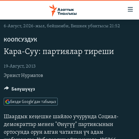
Линктер
Мазмунга
өтүңүз
6-Август, 2026-жыл, бейшемби, Бишкек убактысы 21:52
Навигацияга
ЖАҢЫЛЫКТАР
өтүңүз
КООПСУЗДУК
КЫРГЫЗСТАН
Издөөгө
Кара-Суу: партиялар тиреши
салыңыз
ДҮЙНӨ
КЫРГЫЗСТАН
УКРАИНА
19-Август, 2013
САЯСАТ
ДҮЙНӨ
Эрнист Нурматов
АТАЙЫН ИЛИКТӨӨ
ЭКОНОМИКА
БОРБОР АЗИЯ
ТВ ПРОГРАММАЛАР
МАДАНИЯТ
Бөлүшүңүз
ПОДКАСТ
БҮГҮН АЗАТТЫКТА
Бизди Google'дан табыңыз
ӨЗГӨЧӨ ПИКИР
ЭКСПЕРТТЕР ТАЛДАЙТ
Шаардык кеңешке шайлоо учурунда Социал-
БИЗ ЖАНА ДҮЙНӨ
демократтар менен "Өнүгүү" партиясынын
Русский
ортосунда орун алган чатактан үч адам
ДАНИСТЕ