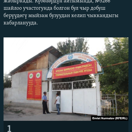
жабыркады. Күбөлөрдүн айтымында, №5266
ОНЛАЙН ШЕРИНЕ
ЭЖЕ-СИҢДИЛЕР
шайлоо участогунда болгон бул чыр добуш
берүүдөгү мыйзам бузуудан келип чыккандыгы
АЗАТТЫК+
кабарланууда.
ЫҢГАЙСЫЗ СУРООЛОР
ЭЕ/АРнун бардык сайттары
1