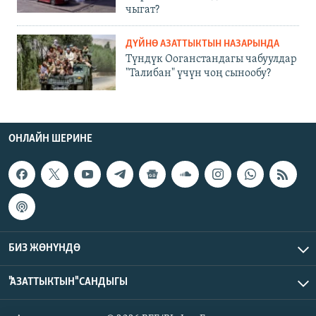
чыгат?
ДҮЙНӨ АЗАТТЫКТЫН НАЗАРЫНДА
Түндүк Ооганстандагы чабуулдар
"Талибан" үчүн чоң сынообу?
ОНЛАЙН ШЕРИНЕ
БИЗ ЖӨНҮНДӨ
"АЗАТТЫКТЫН" САНДЫГЫ