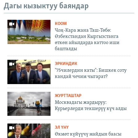
Дагы кызыктуу баяндар
КООМ
Чоң-Кара жана Таш-Төбө:
Өзбекстандан Кыргызстанга
өткөн айылдарда каттоо иши
башталды
ЭРКИНДИК
"75чилердин каты": Бишкек соту
кандай чечим чыгарат?
ЖУРТТАШТАР
Москвадагы жардыруу:
Курьерлерди текшерүү күч алды
ЭЛ ҮНҮ
Өкмөт күйүүчү майдын баасы