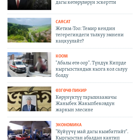
дагы көтөрүлөрүн эскертти
САЯСАТ
Жетим-Тоо: Темир кендин
тегерегиндеги талкуу эмнени
каңкуулайт?
КООМ
"Абалы өтө оор". Түндүк Кипрде
кыргызстандык кызга кол салуу
болду
ӨЗГӨЧӨ ПИКИР
Көрүнүктүү тарыхнаамачы
Жаныбек Жакыпбековдун
жаркын элесине
ЭКОНОМИКА
"Күйүүчү май дагы кымбаттайт".
Кыргызстан абалдан кантип