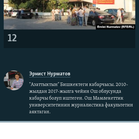
12
Эрнист Нурматов
"Азаттыктын" Бишкектеги кабарчысы. 2010-
жылдан 2017-жылга чейин Ош облусунда
кабарчы болуп иштеген. Ош Мамлекеттик
университетинин журналистика факультетин
аяктаган.