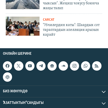
чыксын". Жеңиш чокусу боюнча
жаңы талап
САЯСАТ
"75чилердин каты": Шаардык сот
тараптардын апелляция арызын
карайт
ОНЛАЙН ШЕРИНЕ
БИЗ ЖӨНҮНДӨ
"АЗАТТЫКТЫН" САНДЫГЫ