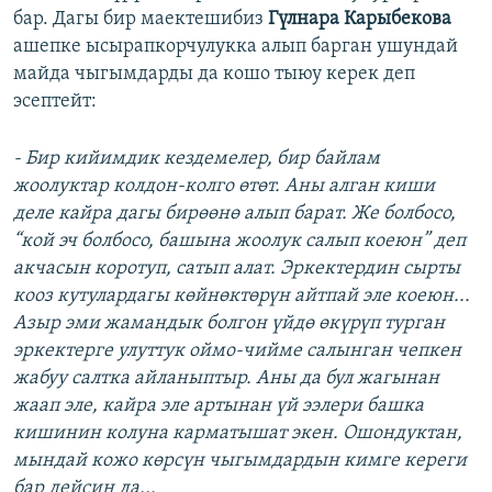
бар. Дагы бир маектешибиз
Гүлнара Карыбекова
ашепке ысырапкорчулукка алып барган ушундай
майда чыгымдарды да кошо тыюу керек деп
эсептейт:
- Бир кийимдик кездемелер, бир байлам
жоолуктар колдон-колго өтөт. Аны алган киши
деле кайра дагы бирөөнө алып барат. Же болбосо,
“кой эч болбосо, башына жоолук салып коеюн” деп
акчасын коротуп, сатып алат. Эркектердин сырты
кооз кутулардагы көйнөктөрүн айтпай эле коеюн...
Азыр эми жамандык болгон үйдө өкүрүп турган
эркектерге улуттук оймо-чийме салынган чепкен
жабуу салтка айланыптыр. Аны да бул жагынан
жаап эле, кайра эле артынан үй ээлери башка
кишинин колуна карматышат экен. Ошондуктан,
мындай кожо көрсүн чыгымдардын кимге кереги
бар дейсиң да...