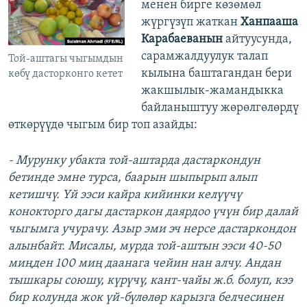
менен бирге көзөмөл
жүргүзүп жаткан
Ханпааша
Карабаеванын
айтуусунда,
сарамжалдуулук талап
Той-аштагы чыгымдын
кылына баштагандан бери
көбү дасторконго кетет
жакшылык-жамандыкка
байланыштуу жөрөлгөлөрдү
өткөрүүдө чыгым бир топ азайды:
- Мурунку убакта той-аштарда дастаркондун
бетинде эмне турса, баарын шыпырып алып
кетишчү. Үй ээси кайра кийинки келүүчү
конокторго дагы дастаркон даярдоо үчүн бир далай
чыгымга учурачу. Азыр эми эч нерсе дастаркондон
алынбайт. Мисалы, мурда той-аштын ээси 40-50
миңден 100 миң даанага чейин нан алчу. Андан
тышкары союшу, күрүчү, кант-чайы ж.б. болуп, кээ
бир колунда жок үй-бүлөлөр карызга белчесинен