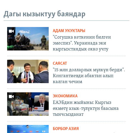
Дагы кызыктуу баяндар
АДАМ УКУКТАРЫ
"Согушка кеткенин билген
эмеспиз". Украинада эки
кыргызстандык окко учту
САЯСАТ
"15 млн долларлык мүлкүн берди".
Конгантиевди абактан алып
калган чечим
ЭКОНОМИКА
ЕАЭБдин жыйыны: Кыргыз
өкмөтү азык-түлүктүн баасына
тынчсызданат
БОРБОР АЗИЯ