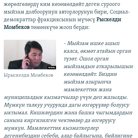
жөрөлгөлөрдү ким көзөмөлдөйт деген суроого
мыйзам долбоорунун авторлорунун бири, Социал-
демократтар фракциясынын мүчөсү
Рыскелди
Момбеков
төмөнкүчө жооп берди:
- Мыйзам ишке ашып
калса, өкмөт атайын орган
түзөт. Ошол орган
мыйзамдын аткарылышын
көзөмөлдөйт. Биздин
Ырыскелди Момбеков
мыйзам азырынча
мамлекеттик жана
муниципалдык кызматчылар үчүн деп жазылды.
Мүмкүн талкуу учурунда дагы өзгөрүүлөр болуусу
ыктымал. Кишилердин жана башка чыгымдардын
санына киргизилген чектөөлөр да өзгөрүүсү
мүмкүн. Мамлекеттик кызматкерлер
дегенибиздин себеби, алар байлыгына, бийлигине