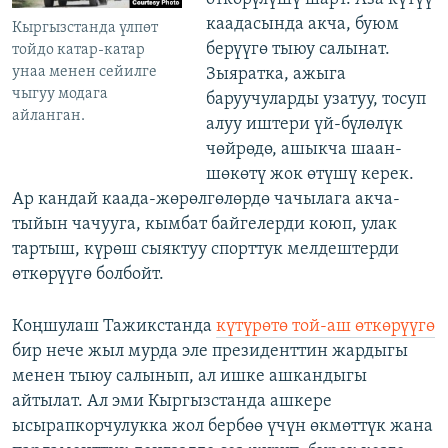
каадасында акча, буюм
Кыргызстанда үлпөт
берүүгө тыюу салынат.
тойдо катар-катар
унаа менен сейилге
Зыяратка, ажыга
чыгуу модага
баруучуларды узатуу, тосуп
айланган.
алуу иштери үй-бүлөлүк
чөйрөдө, ашыкча шаан-
шөкөтү жок өтүшү керек.
Ар кандай каада-жөрөлгөлөрдө чачылага акча-
тыйын чачууга, кымбат байгелерди коюп, улак
тартыш, күрөш сыяктуу спорттук мелдештерди
өткөрүүгө болбойт.
Коңшулаш Тажикстанда
күтүрөтө той-аш өткөрүүгө
бир нече жыл мурда эле президенттин жардыгы
менен тыюу салынып, ал ишке ашкандыгы
айтылат. Ал эми Кыргызстанда ашкере
ысырапкорчулукка жол бербөө үчүн өкмөттүк жана