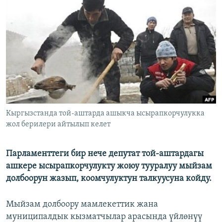
ОНЛАЙН ШЕРИНЕ
ЭЖЕ-СИҢДИЛЕР
АЗАТТЫК+
ЫҢГАЙСЫЗ СУРООЛОР
ЭЕ/АРнун бардык сайттары
Кыргызстанда той-аштарда ашыкча ысырапкорчулукка
жол берилери айтылып келет
Парламенттеги бир нече депутат той-аштардагы
ашкере ысырапкорчулукту жоюу тууралуу мыйзам
долбоорун жазып, коомчулуктун талкуусуна койду.
Мыйзам долбоору мамлекеттик жана
муниципалдык кызматчылар арасында үйлөнүү