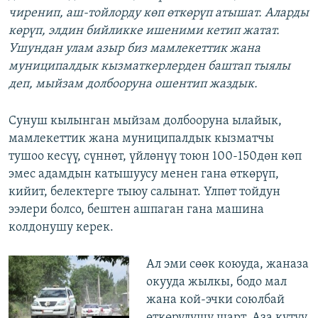
чиренип, аш-тойлорду көп өткөрүп атышат. Аларды
көрүп, элдин бийликке ишеними кетип жатат.
Ушундан улам азыр биз мамлекеттик жана
муниципалдык кызматкерлерден баштап тыялы
деп, мыйзам долбооруна ошентип жаздык.
Сунуш кылынган мыйзам долбооруна ылайык,
мамлекеттик жана муниципалдык кызматчы
тушоо кесүү, сүннөт, үйлөнүү тоюн 100-150дөн көп
эмес адамдын катышуусу менен гана өткөрүп,
кийит, белектерге тыюу салынат. Үлпөт тойдун
ээлери болсо, бештен ашпаган гана машина
колдонушу керек.
Ал эми сөөк коюуда, жаназа
окууда жылкы, бодо мал
жана кой-эчки союлбай
өткөрүлүшү шарт. Аза күтүү