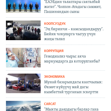
"ЕАЭБдин талаптары сакталбай
жатат". Чолпон-Атадагы саммит,
Пашиняндын сыны
КООПСУЗДУК
"Эң биринчи – камсыздандыруу".
Бийик чокуларга чыгуу үчүн
жаңы талап
КОРРУПЦИЯ
Гемодиализ чыры: акча
маркумдарга да которулганбы?
ЭКОНОМИКА
Мунай базарындагы каатчылык:
Өкмөт күйүүчү май дагы
кымбаттай турганын эскертти
САЯСАТ
"Мыкты даярдыгы барлар гана