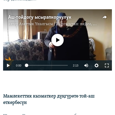
Аш-тойдогу ысырапкорчулук
автор
Азаттык Үналгысы | Кыргызстан: видео, фото, кабарлар
No media source currently available
0:00
2:13
Мамлекеттик кызматкер дүңгүрөтө той-аш
өткөрбөсүн