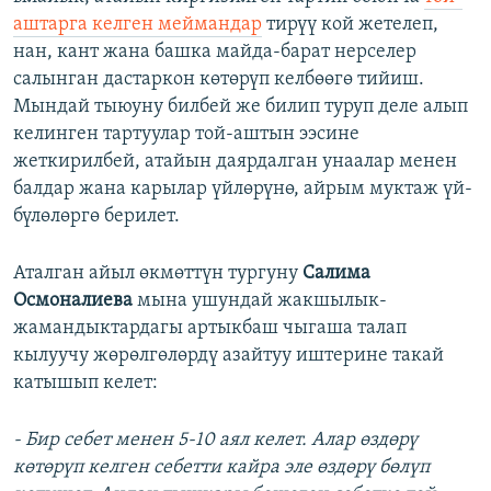
аштарга келген меймандар
тирүү кой жетелеп,
нан, кант жана башка майда-барат нерселер
салынган дастаркон көтөрүп келбөөгө тийиш.
Мындай тыюуну билбей же билип туруп деле алып
келинген тартуулар той-аштын ээсине
жеткирилбей, атайын даярдалган унаалар менен
балдар жана карылар үйлөрүнө, айрым муктаж үй-
бүлөлөргө берилет.
Аталган айыл өкмөттүн тургуну
Салима
Осмоналиева
мына ушундай жакшылык-
жамандыктардагы артыкбаш чыгаша талап
кылуучу жөрөлгөлөрдү азайтуу иштерине такай
катышып келет:
- Бир себет менен 5-10 аял келет. Алар өздөрү
көтөрүп келген себетти кайра эле өздөрү бөлүп