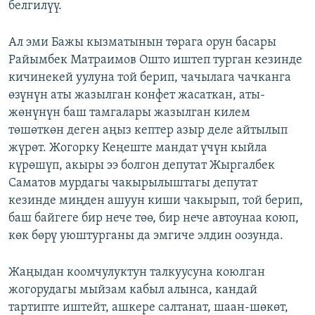
белгилүү.
Ал эми Бажы кызматынын төрага орун басары
Райымбек Матраимов Ошто иштеп турган кезинде
кичинекей уулуна той берип, чачылага чачканга
өзүнүн аты жазылган конфет жасаткан, аты-
жөнүнүн баш тамгалары жазылган килем
төшөткөн деген аңыз кептер азыр деле айтылып
жүрөт. Жогорку Кеңеште мандат үчүн кыйла
күрөшүп, акыры ээ болгон депутат Жыргалбек
Саматов мурдагы чакырылыштагы депутат
кезинде миңден ашуун киши чакырып, той берип,
баш байгеге бир нече төө, бир нече автоунаа коюп,
көк бөрү уюштурганы да эмгиче элдин оозунда.
Жаңыдан коомчулуктун талкуусуна коюлган
жогорудагы мыйзам кабыл алынса, кандай
тартипте иштейт, ашкере салтанат, шаан-шөкөт,