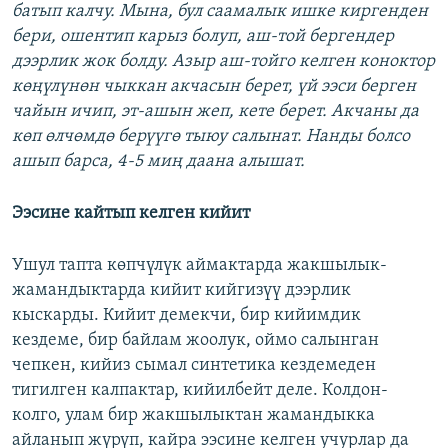
батып калчу. Мына, бул саамалык ишке киргенден
бери, ошентип карыз болуп, аш-той бергендер
дээрлик жок болду. Азыр аш-тойго келген коноктор
көңүлүнөн чыккан акчасын берет, үй ээси берген
чайын ичип, эт-ашын жеп, кете берет. Акчаны да
көп өлчөмдө берүүгө тыюу салынат. Нанды болсо
ашып барса, 4-5 миң даана алышат.
Ээсине кайтып келген кийит
Ушул тапта көпчүлүк аймактарда жакшылык-
жамандыктарда кийит кийгизүү дээрлик
кыскарды. Кийит демекчи, бир кийимдик
кездеме, бир байлам жоолук, оймо салынган
чепкен, кийиз сымал синтетика кездемеден
тигилген калпактар, кийилбейт деле. Колдон-
колго, улам бир жакшылыктан жамандыкка
айланып жүрүп, кайра ээсине келген учурлар да