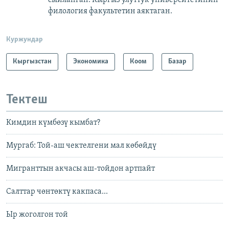
сыйланган. Кыргыз улуттук университетинин
филология факультетин аяктаган.
Куржундар
Кыргызстан
Экономика
Коом
Базар
Тектеш
Кимдин күмбөзү кымбат?
Мургаб: Той-аш чектелгени мал көбөйдү
Мигранттын акчасы аш-тойдон артпайт
Салттар чөнтөктү какпаса...
Ыр жоголгон той