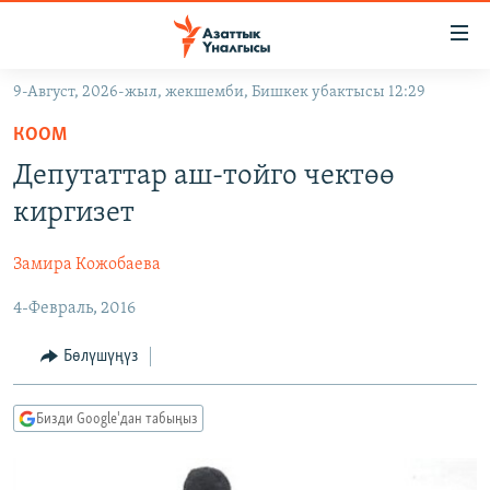
Линктер
Мазмунга
өтүңүз
9-Август, 2026-жыл, жекшемби, Бишкек убактысы 12:29
Навигацияга
ЖАҢЫЛЫКТАР
өтүңүз
КООМ
КЫРГЫЗСТАН
Издөөгө
Депутаттар аш-тойго чектөө
салыңыз
ДҮЙНӨ
КЫРГЫЗСТАН
киргизет
УКРАИНА
САЯСАТ
ДҮЙНӨ
Замира Кожобаева
АТАЙЫН ИЛИКТӨӨ
ЭКОНОМИКА
БОРБОР АЗИЯ
4-Февраль, 2016
ТВ ПРОГРАММАЛАР
МАДАНИЯТ
ПОДКАСТ
БҮГҮН АЗАТТЫКТА
Бөлүшүңүз
ӨЗГӨЧӨ ПИКИР
ЭКСПЕРТТЕР ТАЛДАЙТ
Бизди Google'дан табыңыз
БИЗ ЖАНА ДҮЙНӨ
Русский
ДАНИСТЕ