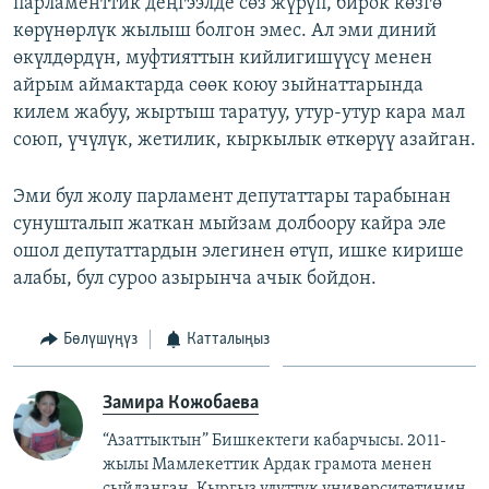
парламенттик деңгээлде сөз жүрүп, бирок көзгө
көрүнөрлүк жылыш болгон эмес. Ал эми диний
өкүлдөрдүн, муфтияттын кийлигишүүсү менен
айрым аймактарда сөөк коюу зыйнаттарында
килем жабуу, жыртыш таратуу, утур-утур кара мал
союп, үчүлүк, жетилик, кыркылык өткөрүү азайган.
Эми бул жолу парламент депутаттары тарабынан
сунушталып жаткан мыйзам долбоору кайра эле
ошол депутаттардын элегинен өтүп, ишке кирише
алабы, бул суроо азырынча ачык бойдон.
Бөлүшүңүз
Катталыңыз
Замира Кожобаева
“Азаттыктын” Бишкектеги кабарчысы. 2011-
жылы Мамлекеттик Ардак грамота менен