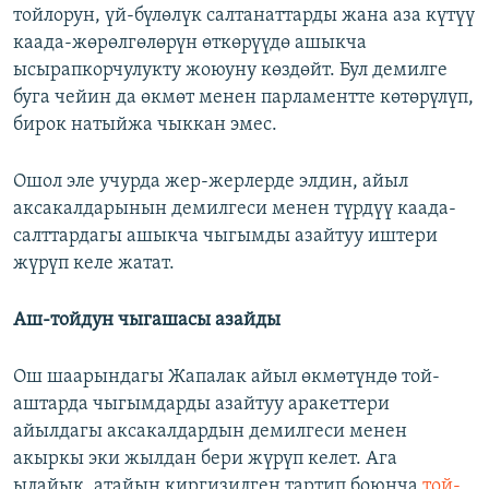
тойлорун, үй-бүлөлүк салтанаттарды жана аза күтүү
каада-жөрөлгөлөрүн өткөрүүдө ашыкча
ысырапкорчулукту жоюуну көздөйт. Бул демилге
буга чейин да өкмөт менен парламентте көтөрүлүп,
бирок натыйжа чыккан эмес.
Ошол эле учурда жер-жерлерде элдин, айыл
аксакалдарынын демилгеси менен түрдүү каада-
салттардагы ашыкча чыгымды азайтуу иштери
жүрүп келе жатат.
Аш-тойдун чыгашасы азайды
Ош шаарындагы Жапалак айыл өкмөтүндө той-
аштарда чыгымдарды азайтуу аракеттери
айылдагы аксакалдардын демилгеси менен
акыркы эки жылдан бери жүрүп келет. Ага
ылайык, атайын киргизилген тартип боюнча
той-