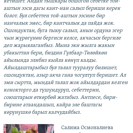
кетишет. Андан тышкары бошогон себетке той-
аштын ээси дагы кант-нан салып бериши керек
болот. Бул себеттен той-аштын ээсине бир
нанчалык эмес, бир кантчалык да пайда жок.
Ошондуктан, буга тыюу салып, анын ордуна эгер
чын жүрөгүнөн бергиси келсе, акчасын бергиле
деп жарыялаганбыз. Мына эки жылга жакын
убакыттан бери, биздин Гүлбаар-Төлөйкөн
айылында элибиз кыйла көнүп калды.
Айылдаштарыбыз бул талап тууралуу билишет,
ошондуктан, азыр акча гана чогултуп беришет. Ал
эми сыртта, мындай талап жок айылдардан келген
конокторго да түшүндүрүп, себеттерин,
союштарын өткөрбөй жатабыз. Антпесе, бири-
бирине атаандашып, кайра эле баштагы
көрүнүшкө барып калчудайбыз.
Салима Осмоналиева