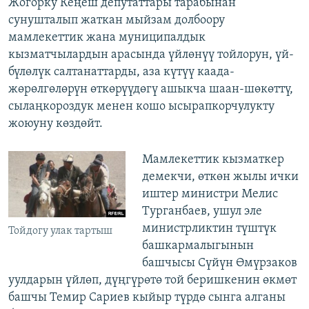
Жогорку Кеңеш депутаттары тарабынан
сунушталып жаткан мыйзам долбоору
мамлекеттик жана муниципалдык
кызматчылардын арасында үйлөнүү тойлорун, үй-
бүлөлүк салтанаттарды, аза күтүү каада-
жөрөлгөлөрүн өткөрүүдөгү ашыкча шаан-шөкөттү,
сылаңкороздук менен кошо ысырапкорчулукту
жоюуну көздөйт.
Мамлекеттик кызматкер
демекчи, өткөн жылы ички
иштер министри Мелис
Турганбаев, ушул эле
министрликтин түштүк
Тойдогу улак тартыш
башкармалыгынын
башчысы Сүйүн Өмүрзаков
уулдарын үйлөп, дүңгүрөтө той беришкенин өкмөт
башчы Темир Сариев кыйыр түрдө сынга алганы