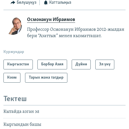
Бөлүшүңүз
Катталыңыз
Осмонакун Ибраимов
Профессор Осмонакун Ибраимов 2012-жылдан
бери “Азаттык” менен кызматташат.
Куржундар
Кыргызстан
Борбор Азия
Дүйнө
Эл үнү
Коом
Тарых жана тагдыр
Тектеш
Кытайда азган эл
Кыргындын башы