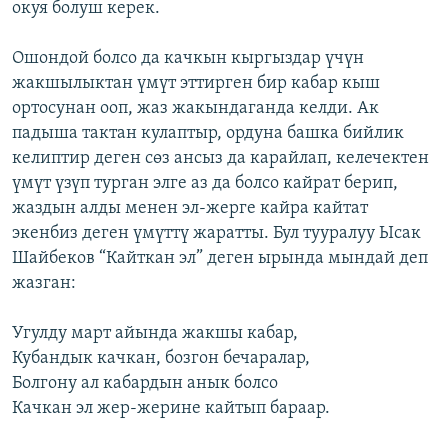
окуя болуш керек.
Ошондой болсо да качкын кыргыздар үчүн
жакшылыктан үмүт эттирген бир кабар кыш
ортосунан ооп, жаз жакындаганда келди. Ак
падыша тактан кулаптыр, ордуна башка бийлик
келиптир деген сөз ансыз да карайлап, келечектен
үмүт үзүп турган элге аз да болсо кайрат берип,
жаздын алды менен эл-жерге кайра кайтат
экенбиз деген үмүттү жаратты. Бул тууралуу Ысак
Шайбеков “Кайткан эл” деген ырында мындай деп
жазган:
Угулду март айында жакшы кабар,
Кубандык качкан, бозгон бечаралар,
Болгону ал кабардын анык болсо
Качкан эл жер-жерине кайтып бараар.