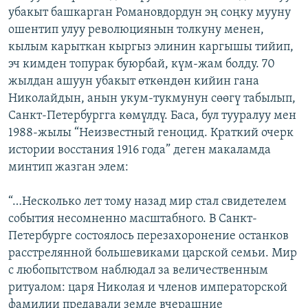
убакыт башкарган Романовдордун эң соңку мууну
ошентип улуу революциянын толкуну менен,
кылым карыткан кыргыз элинин каргышы тийип,
эч кимден топурак буюрбай, күм-жам болду. 70
жылдан ашуун убакыт өткөндөн кийин гана
Николайдын, анын укум-тукмунун сөөгү табылып,
Санкт-Петербургга көмүлдү. Баса, бул тууралуу мен
1988-жылы “Неизвестный геноцид. Краткий очерк
истории восстания 1916 года” деген макаламда
минтип жазган элем:
“…Несколько лет тому назад мир стал свидетелем
события несомненно масштабного. В Санкт-
Петербурге состоялось перезахоронение останков
расстрелянной большевиками царской семьи. Мир
с любопытством наблюдал за величественным
ритуалом: царя Николая и членов императорской
фамилии предавали земле вчерашние