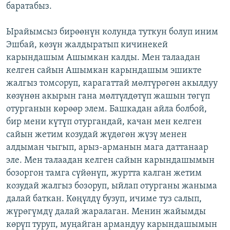
баратабыз.
Ырайымсыз бирөөнүн колунда туткун болуп иним
Эшбай, көзүн жалдыратып кичинекей
карындашым Ашымкан калды. Мен талаадан
келген сайын Ашымкан карындашым эшикте
жалгыз томсоруп, карагаттай мөлтүрөгөн акылдуу
көзүнөн акырын гана мөлтүлдөтүп жашын төгүп
отурганын көрөөр элем. Башкадан айла болбой,
бир мени күтүп отургандай, качан мен келген
сайын жетим козудай жүдөгөн жүзү менен
алдыман чыгып, арыз-арманын мага даттанаар
эле. Мен талаадан келген сайын карындашымын
бозоргон тамга сүйөнүп, журтта калган жетим
козудай жалгыз бозоруп, ыйлап отурганы жаныма
далай баткан. Көңүлдү бузуп, ичиме туз салып,
жүрөгүмдү далай жаралаган. Менин жайымды
көрүп туруп, муңайган армандуу карындашымын