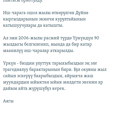
плитасы орнотулду.
Иш-чарага ошол жылы өткөрүлгөн Дүйнө
кыргыздарынын экинчи курултайынын
катышуучулары да катышты.
Ал эми 2006-жылы расмий түрдө Үркүндүн 90
жылдыгы белгиленип, мында да бир катар
маанилүү иш-чаралар аткарылды.
Үркүн - биздин улуттук тарыхыбыздын эң эле
трагедиялуу барактарынын бири. Бул окуяны жыл
сайын эскерүү баарыбыздын, айрыкча жаш
муундардын ыйыктан ыйык милдети экенин ар
дайым айта жүрүшүбүз керек.
Аягы