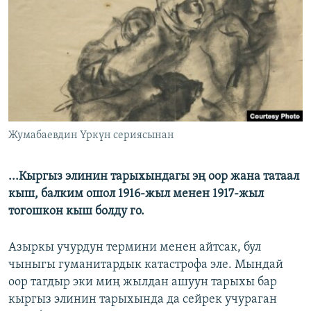
ОНЛАЙН ШЕРИНЕ
ЭЖЕ-СИҢДИЛЕР
АЗАТТЫК+
ЫҢГАЙСЫЗ СУРООЛОР
ЭЕ/АРнун бардык сайттары
Жумабаевдин Үркүн сериясынан
...Кыргыз элинин тарыхындагы эң оор жана татаал
кыш, балким ошол 1916-жыл менен 1917-жыл
тогошкон кыш болду го.
Азыркы учурдун термини менен айтсак, бул
чыныгы гуманитардык катастрофа эле. Мындай
оор тагдыр эки миң жылдан ашуун тарыхы бар
кыргыз элинин тарыхында да сейрек учураган