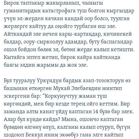
Бирок таптакыр жакырланып, чыныгы
гуманитардык катастрофага туш болгон кыргыздар
үчүн эл-жерден качкан кандай оор болсо, туулган
жерлерге кайтуу да оңойго турбаган иш эле.
Айткандай эле нечен кары-картаңдар, кичинекей
балдар, оору-сыркоолуу адамдар, буту баспагандар
ошол бойдон бөлөк эл, бөтөн жерде калып кетишти.
Кытайга эптеп жетип, бирок кайра кайтканда
баягы элдин жарымы да жок эле.
Бул тууралуу Үркүндүн бардык азап-тозокторун өз
башынан өткөргөн Мукай Элебаевдин минтип
эскергени бар: “Коркунучтуу жаман түш
көргөндөй, мен бир кезде терең ойго кеттим. Бир
заманда алты канат үйдү каптаган 14 бүлө бар элек.
Алар бул күндө кайда? Мына, ошончо каптаган
бүлөдөн өлгөнү өлүп, калганы калып отуруп, бүгүн
шодоюп Беккул иним экөөбүз гана элге кайтып