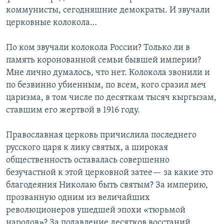
коммунисты, сегодняшние демократы. И звучали
церковные колокола…
По ком звучали колокола России? Только ли в
память коронованной семьи бывшей империи?
Мне лично думалось, что нет. Колокола звонили и
по безвинно убиенным, по всем, кого сразил меч
царизма, в том числе по десяткам тысяч кыргызам,
ставшим его жертвой в 1916 году.
Православная церковь причислила последнего
русского царя к лику святых, а широкая
общественность оставалась совершенно
безучастной к этой церковной затее— за какие это
благодеяния Николаю быть святым? За империю,
прозванную одним из величайших
революционеров ушедшей эпохи «тюрьмой
народов»? За подавление десятков восстаний