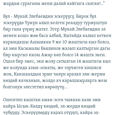
жардам сураганы мени далай кайгыга салган!..”
Бул - Мукай Элебаевдин эскерүүсү. Бирок бул
эскерүүдө Үркүн алып келген реалдуу турмуштун
бир гана үзүмү жатат. Эгер Мукай Элебаевдин эл
менен кошо жөө баса албай, Кытайда калып кеткен
карындашы Ашымкан 9 же 10 жаштагы кыз болсо,
ал эми Касымалы Баялинов жазып калтырган дагы
бир кыргыз кызы Ажар көп болсо 14 жашта экен.
Ошол бир эмес, эки жолу сатылган 14 жаштагы кыз
же колунда азык-оокаты, же ээрчиген кишиси
жок, Какшаалдын эрме чөлүн аралап эли-жерин
көздөй качканын, жолдо ач карышкырларга жем
болгонун элестетип көрөлүчү...
Ошентип кыштан аман-эсен чыккан калк эми
кайра Ысык-Көлдү көздөй, эл-жерди көздөй
чубурду. Эскерүүлөрдү карап отуруп, кайра эл-