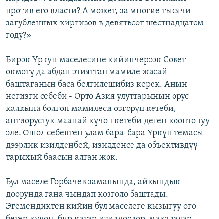
против его власти? А может, за многие тысячи
загубленных киргизов в девятьсот шестнадцатом
году?»
Бирок Үркун маселесине кийинчерээк Совет
өкмөтү да абдан этияттап мамиле жасай
баштаганын баса белгилешибиз керек. Анын
негизги себеби - Орто Азия улуттарынын орус
калкына болгон мамилеси өзгөрүп кетеби,
антиорустук маанай күчөп кетеби деген кооптонуу
эле. Ошол себептен улам бара-бара Үркүн темасы
дээрлик изилденбей, изилденсе да объективдүү
тарыхый баасын алган жок.
Бул маселе Горбачев заманында, айкындык
доорунда гана чындап козголо баштады.
Эгемендиктен кийин бул маселеге кызыгуу ого
бетер күчөп, бир катар изилдөөлөр, макалалар,