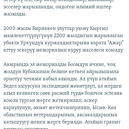
эсселер жарыяланды, ондогон илимий иштер
жазылды.
2003-жылы Бириккен улуттар уюму Кыргыз
мамлекеттүүлүгүнүн 2200 жылдыгын жарыялаган
убакта Үркүндүн курмандыктарына карата “Ажар”
аттуу эскерүү мемориалын куруу маселеси коюлду.
Акырында эл мемориалды Боомдун ичине, чоң
жолдун Кубакынын белине кеткен айрылышына
орнотуу чечими кабыл алынды. Ал үчүн атайын
Бедел ашуусуна экспедиция жөнөтүлүп, ал жерден
алып келинген сөөк расмий түрдө болочок эстелик
коюла турган жерге жеткирилип, аскер
караулунун, өкмөт жетекчилеринин, Ысык-Көл
областынын ветерандарынын, аксакалдарынын
катышуусу менен жерге берилди. Атайын гранит