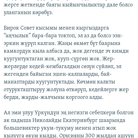
жерге жеткенде баягы кыйынчылыктар дале болсо
уланганын көрөбүз.
Бирок Совет кысымы менен кыргыздарга
“аңчылык” бара-бара токтоп, эл аз да болсо ээн-
эркин жүрүп калган. Жаңы өкмөт бүт баарына
камкордук кыла албаса да, жок дегенде эч кимди
куугунтуктаган жок, кууп-сүргөн жок. Жер-
жерлерде кедей-кембагалдын сөзүн сүйлөп, эл
жегенден байыган эшен-калпаларды, бай-
манаптарды куугунтуктады. Көчмөн калкты
отурукташтыруу жолуна өткөрүп, кедейлерге жер
берди, жарды-жалчыны коргоого алды.
Ал эми улуу Үркүндүн эң негизги себепкери болгон
ак падыша Николайды Екатеринбург шаарында
большевиктер укум-тукуму менен атып жок
кылууга өкүм кылды. Орусияны 300 жылдан ашуун