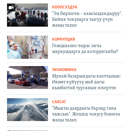
КООПСУЗДУК
"Эң биринчи – камсыздандыруу".
Бийик чокуларга чыгуу үчүн
жаңы талап
КОРРУПЦИЯ
Гемодиализ чыры: акча
маркумдарга да которулганбы?
ЭКОНОМИКА
Мунай базарындагы каатчылык:
Өкмөт күйүүчү май дагы
кымбаттай турганын эскертти
САЯСАТ
"Мыкты даярдыгы барлар гана
чыксын". Жеңиш чокусу боюнча
жаңы талап