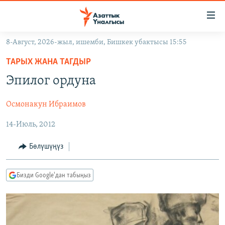
Линктер
Мазмунга
өтүңүз
8-Август, 2026-жыл, ишемби, Бишкек убактысы 15:55
Навигацияга
ЖАҢЫЛЫКТАР
өтүңүз
ТАРЫХ ЖАНА ТАГДЫР
КЫРГЫЗСТАН
Издөөгө
Эпилог ордуна
салыңыз
ДҮЙНӨ
КЫРГЫЗСТАН
Осмонакун Ибраимов
УКРАИНА
САЯСАТ
ДҮЙНӨ
14-Июль, 2012
АТАЙЫН ИЛИКТӨӨ
ЭКОНОМИКА
БОРБОР АЗИЯ
ТВ ПРОГРАММАЛАР
МАДАНИЯТ
Бөлүшүңүз
ПОДКАСТ
БҮГҮН АЗАТТЫКТА
Бизди Google'дан табыңыз
ӨЗГӨЧӨ ПИКИР
ЭКСПЕРТТЕР ТАЛДАЙТ
БИЗ ЖАНА ДҮЙНӨ
Русский
ДАНИСТЕ