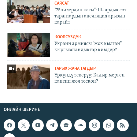
САЯСАТ
"75чилердин каты": Шаардык сот
тараптардын апелляция арызын
карайт
КООПСУЗДУК
Украин армиясы "жок кылган"
кыргызстандыктар кимдер?
ТАРЫХ ЖАНА ТАГДЫР
Үркүндү эскерүү: Кадыр мерген
кантип жол тоскон?
ОНЛАЙН ШЕРИНЕ