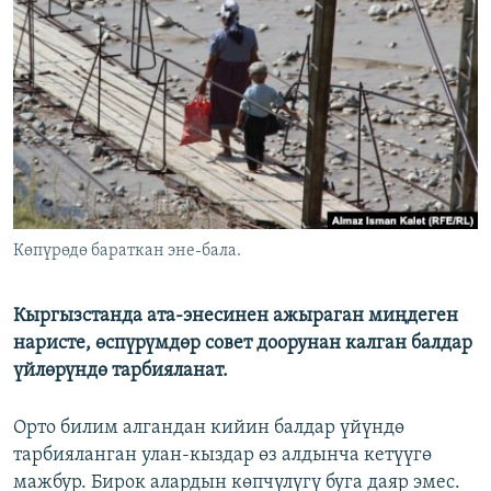
ОНЛАЙН ШЕРИНЕ
ЭЖЕ-СИҢДИЛЕР
АЗАТТЫК+
ЫҢГАЙСЫЗ СУРООЛОР
ЭЕ/АРнун бардык сайттары
Көпүрөдө бараткан эне-бала.
Кыргызстанда ата-энесинен ажыраган миңдеген
наристе, өспүрүмдөр совет доорунан калган балдар
үйлөрүндө тарбияланат.
Орто билим алгандан кийин балдар үйүндө
тарбияланган улан-кыздар өз алдынча кетүүгө
мажбур. Бирок алардын көпчүлүгү буга даяр эмес.