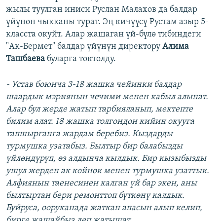
жылы туулган иниси Руслан Малахов да балдар
үйүнөн чыкканы турат. Эң кичүүсү Рустам азыр 5-
класста окуйт. Алар жашаган үй-бүлө тибиндеги
"Ак-Бермет" балдар үйүнүн директору
Алима
Ташбаева
буларга токтолду.
- Устав боюнча 3-18 жашка чейинки балдар
шаардык мэриянын чечими менен кабыл алынат.
Алар бул жерде жатып тарбияланып, мектепте
билим алат. 18 жашка толгондон кийин окууга
тапшырганга жардам беребиз. Кыздарды
турмушка узатабыз. Былтыр бир балабызды
үйлөндүрүп, өз алдынча кылдык. Бир кызыбызды
ушул жерден ак көйнөк менен турмушка узаттык.
Алфиянын таенесинен калган үй бар экен, аны
былтыртан бери ремонттоп бүткөнү калдык.
Буйруса, ооруканада жаткан апасын алып келип,
бирге жашайбыз деп жатышат.