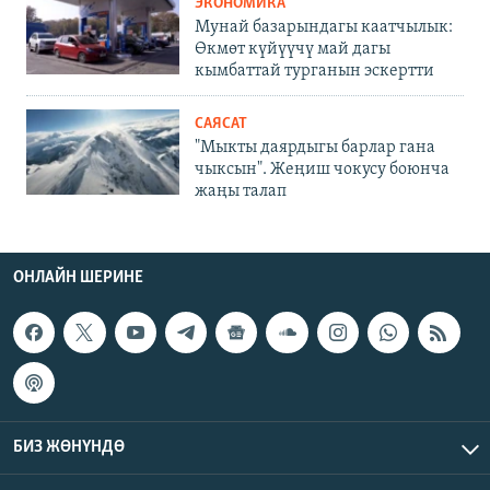
ЭКОНОМИКА
Мунай базарындагы каатчылык:
Өкмөт күйүүчү май дагы
кымбаттай турганын эскертти
САЯСАТ
"Мыкты даярдыгы барлар гана
чыксын". Жеңиш чокусу боюнча
жаңы талап
ОНЛАЙН ШЕРИНЕ
БИЗ ЖӨНҮНДӨ