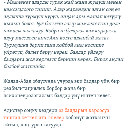
- Мамлекет аларды турак жай жана жумуш менен
камсыздоого тийиш. Алар жарандык алган соң өз
алдынча турмуш куруп, андан ары жашап кетүүсү
кыйын болот. Бул багытта азыр мамлекеттин деле
чамасы чакталуу. Көбүнчө буларды камкордукка
алуу маселеси анчейин колго алынбай жатат.
Турмушка берип гана койбой аны кесипке
үйрөтүп, багыт берүү керек. Балдар үйлөрү
балдарга жол көргөзүп бериши керек. Бирок андай
болбой жатпайбы.
Жалал-Абад облусунда учурда эки балдар үйү, бир
реабилитациялык борбор жана бир
психоневрологиялык балдар үйү иштеп келет.
Адистер соңку кездери
өз балдарын кароосуз
таштап кеткен ата-энелер
көбөйүп жатканын
айтып, коңгуроо кагууда.