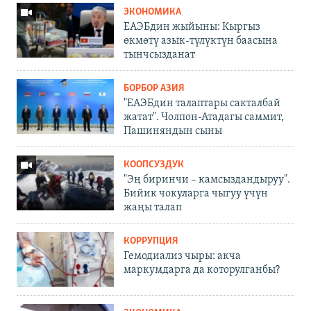
ЭКОНОМИКА
ЕАЭБдин жыйыны: Кыргыз
өкмөтү азык-түлүктүн баасына
тынчсызданат
БОРБОР АЗИЯ
"ЕАЭБдин талаптары сакталбай
жатат". Чолпон-Атадагы саммит,
Пашиняндын сыны
КООПСУЗДУК
"Эң биринчи – камсыздандыруу".
Бийик чокуларга чыгуу үчүн
жаңы талап
КОРРУПЦИЯ
Гемодиализ чыры: акча
маркумдарга да которулганбы?