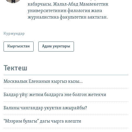
кабарчысы. Жалал-Абад Мамлекеттик
университетинин филология жана
журналистика факультетин аяктаган.
Куржундар
Кыргызстан
Адам укуктары
Тектеш
Москвалык Еленанын кыргыз кызы...
Балдар үйү: жетим балдарга эне болгон жетекчи
Баланы чангандар укуктан ажырайбы?
“Мээрим булагы” дагы чырга илешти