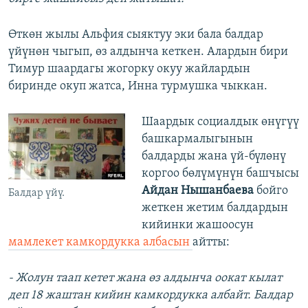
Өткөн жылы Альфия сыяктуу эки бала балдар
үйүнөн чыгып, өз алдынча кеткен. Алардын бири
Тимур шаардагы жогорку окуу жайлардын
биринде окуп жатса, Инна турмушка чыккан.
Шаардык социалдык өнүгүү
башкармалыгынын
балдарды жана үй-бүлөнү
коргоо бөлүмүнүн башчысы
Айдан Нышанбаева
бойго
Балдар үйү.
жеткен жетим балдардын
кийинки жашоосун
мамлекет камкордукка албасын
айтты:
- Жолун таап кетет жана өз алдынча оокат кылат
деп 18 жаштан кийин камкордукка албайт. Балдар