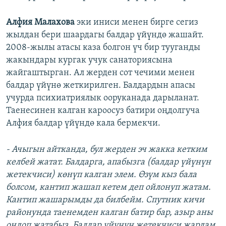
Алфия Малахова
эки иниси менен бирге сегиз
жылдан бери шаардагы балдар үйүндө жашайт.
2008-жылы атасы каза болгон үч бир тууганды
жакындары кургак учук санаториясына
жайгаштырган. Ал жерден сот чечими менен
балдар үйүнө жеткирилген. Балдардын апасы
учурда психиатриялык ооруканада дарыланат.
Таенесинен калган кароосуз батири оңдолгуча
Алфия балдар үйүндө кала бермекчи.
- Ачыгын айтканда, бул жерден эч жакка кетким
келбей жатат.
Балдарга, апабызга (балдар үйүнүн
жетекчиси) көнүп калган элем. Өзүм кыз бала
болсом, кантип жашап кетем деп ойлонуп жатам.
Кантип жашарымды да билбейм. Спутник кичи
районунда таенемден калган батир бар, азыр аны
оңдоп жатабыз. Балдар үйүнүн жетекчиси жардам