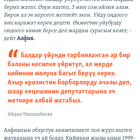
берип жатат. Өзүм иштеп, 3 миң сом айлык алам.
Бирок ал эч нерсеге жетпейт экен. Үйдү оңдоого
көп каражат керек дешти. Өкмөттөн үйүбүздү
ондоого көмөк берсе деп жардам сурагым келет, -
дейт
Алфия.
Балдар үйүндө тарбияланган ар бир
баланы кесипке үйрөтүп, ал жерде
кийинки жолуна багыт берүү керек.
Азыр кризистик борборлорду ачалы деп,
шаар кеңешинин депутаттарына эч
жеткире албай жатабыз.
Айдан Нышанбаева
Алфиянын облустук акимчиликте пол жууп иштеп
жатканына үч ай болду. Кийинки жылы анын 1999-