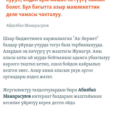
болот. Бул багытта азыр мамлекеттин
деле чамасы чакталуу.
Абдилбап Мамарасулов
Шаар бюджетинен каржыланган "Ак-Бермет"
балдар үйүндө учурда тогуз бала тарбияланууда.
Алардын эң кичүүсү үч жаштагы Жумагүл. Аны
апасы апты ай мурда бейтааныш адамга убактылуу
кароого таштап кетип, ошол бойдон кайрылып
келген эмес. Азыр анын апасын укук оргоо
органдары издеп жатат.
Жергиликтүү талдоочулардын бири
Абилбап
Мамарасулов
интернат балдарын жаштайынан
кесипке үйрөтүү керек деген ойдо.