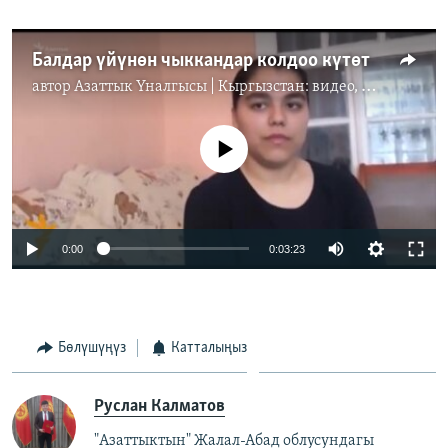
Балдар үйүнөн чыккандар колдоо күтөт
автор
Азаттык Үналгысы | Кыргызстан: видео, фото, кабарлар
No media source currently available
0:00
0:03:23
Бөлүшүңүз
Катталыңыз
Руслан Калматов
"Азаттыктын" Жалал-Абад облусундагы