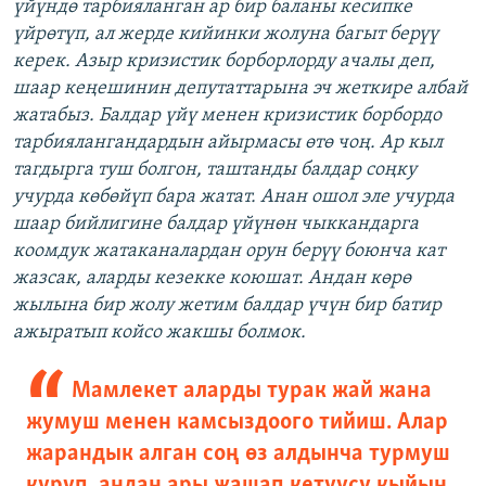
үйүндө тарбияланган ар бир баланы кесипке
үйрөтүп, ал жерде кийинки жолуна багыт берүү
керек. Азыр кризистик борборлорду ачалы деп,
шаар кеңешинин депутаттарына эч жеткире албай
жатабыз. Балдар үйү менен кризистик борбордо
тарбиялангандардын айырмасы өтө чоң. Ар кыл
тагдырга туш болгон, таштанды балдар соңку
учурда көбөйүп бара жатат. Анан ошол эле учурда
шаар бийлигине балдар үйүнөн чыккандарга
коомдук жатаканалардан орун берүү боюнча кат
жазсак, аларды кезекке коюшат. Андан көрө
жылына бир жолу жетим балдар үчүн бир батир
ажыратып койсо жакшы болмок.
Мамлекет аларды турак жай жана
жумуш менен камсыздоого тийиш. Алар
жарандык алган соң өз алдынча турмуш
куруп, андан ары жашап кетүүсү кыйын