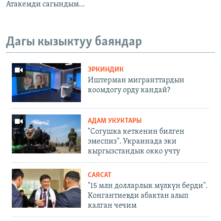
Атакемди сагындым...
Дагы кызыктуу баяндар
ЭРКИНДИК
Иштерман мигранттардын
коомдогу орду кандай?
АДАМ УКУКТАРЫ
"Согушка кеткенин билген
эмеспиз". Украинада эки
кыргызстандык окко учту
САЯСАТ
"15 млн долларлык мүлкүн берди".
Конгантиевди абактан алып
калган чечим