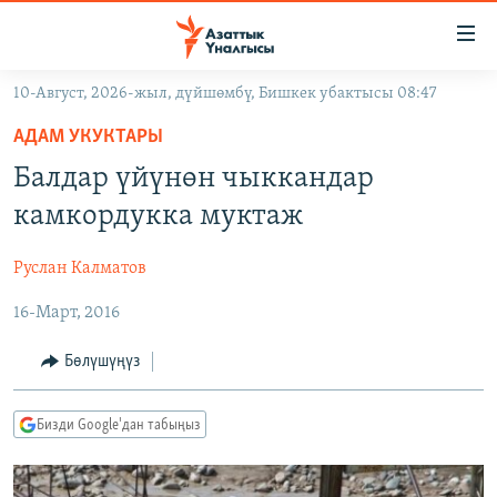
Линктер
Мазмунга
өтүңүз
10-Август, 2026-жыл, дүйшөмбү, Бишкек убактысы 08:47
Навигацияга
ЖАҢЫЛЫКТАР
өтүңүз
АДАМ УКУКТАРЫ
КЫРГЫЗСТАН
Издөөгө
Балдар үйүнөн чыккандар
салыңыз
ДҮЙНӨ
КЫРГЫЗСТАН
камкордукка муктаж
УКРАИНА
САЯСАТ
ДҮЙНӨ
Руслан Калматов
АТАЙЫН ИЛИКТӨӨ
ЭКОНОМИКА
БОРБОР АЗИЯ
16-Март, 2016
ТВ ПРОГРАММАЛАР
МАДАНИЯТ
ПОДКАСТ
БҮГҮН АЗАТТЫКТА
Бөлүшүңүз
ӨЗГӨЧӨ ПИКИР
ЭКСПЕРТТЕР ТАЛДАЙТ
Бизди Google'дан табыңыз
БИЗ ЖАНА ДҮЙНӨ
Русский
ДАНИСТЕ