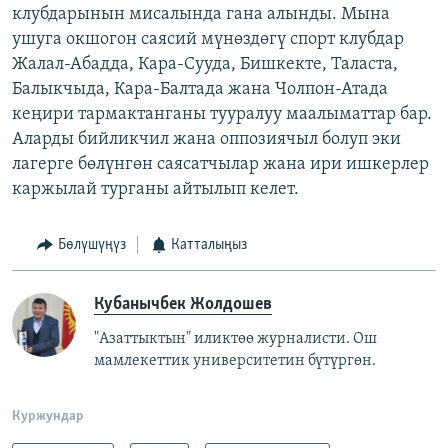
клубдарынын мисалында гана алынды. Мына
ушуга окшогон саясий мүнөздөгү спорт клубдар
Жалал-Абадда, Кара-Сууда, Бишкекте, Таласта,
Балыкчыда, Кара-Балтада жана Чолпон-Атада
кеңири тармактанганы тууралуу маалыматтар бар.
Аларды бийликчил жана оппозиячыл болуп эки
лагерге бөлүнгөн саясатчылар жана ири ишкерлер
каржылай турганы айтылып келет.
Бөлүшүңүз
Катталыңыз
Кубанычбек Жолдошев
"Азаттыктын" иликтөө журналисти. Ош
мамлекеттик университетин бүтүргөн.
Куржундар