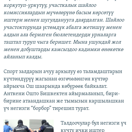
коркутуп-үркүтүү, участкалык шайлоо
комиссиялардын мүчөлөрүнө басым көрсөтүү
иштери менен шугулданууга даярдалган. Шайлоо
участокторунда үстөмдүк абалга жетишүү менен
алдын ала берилген бюллетендерди урналарга
таштап туруп чыга беришет. Мына ушундай жол
менен добуштарды камсыздоо кадимки өнөкөткө
айланып калды.
Спорт залдарын ачуу аркылуу өз таламдаштарын
күчтөндүрүү жагынан өзгөчөлөнгөн күчтөр
айрыкча Ош шаарында көбүрөөк байкалат.
Анткени Ошто Бишкектен айырмаланып, бири-
бирине атаандашкан же тымызын каршылашкан
үч негизги “борбор” тирешип турат.
Талдоочулар бул негизги үч
күчтү ички иштер