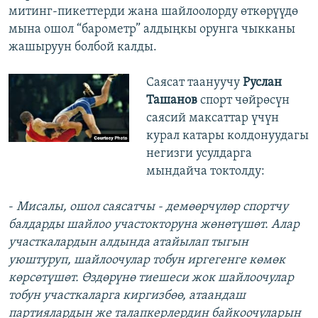
митинг-пикеттерди жана шайлоолорду өткөрүүдө
мына ошол “барометр” алдыңкы орунга чыкканы
жашыруун болбой калды.
Саясат таануучу
Руслан
Ташанов
спорт чөйрөсүн
саясий максаттар үчүн
курал катары колдонуудагы
негизги усулдарга
мындайча токтолду:
-
Мисалы, ошол саясатчы - демөөрчүлөр спортчу
балдарды шайлоо участокторуна жөнөтүшөт. Алар
участкалардын алдында атайылап тыгын
уюштуруп, шайлоочулар тобун иргегенге көмөк
көрсөтүшөт. Өздөрүнө тиешеси жок шайлоочулар
тобун участкаларга киргизбөө, атаандаш
партиялардын же талапкерлердин байкоочуларын