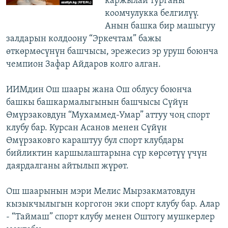
каржылай турганы
коомчулукка белгилүү.
Анын башка бир машыгуу
залдарын колдоону “Эркечтам” бажы
өткөрмөсүнүн башчысы, эрежесиз эр уруш боюнча
чемпион Зафар Айдаров колго алган.
ИИМдин Ош шаары жана Ош облусу боюнча
башкы башкармалыгынын башчысы Сүйүн
Өмүрзаковдун “Мухаммед-Умар” аттуу чоң спорт
клубу бар. Курсан Асанов менен Сүйүн
Өмүрзаковго караштуу бул спорт клубдары
бийликтин каршылаштарына сүр көрсөтүү үчүн
даярдалганы айтылып жүрөт.
Ош шаарынын мэри Мелис Мырзакматовдун
кызыкчылыгын коргогон эки спорт клубу бар. Алар
- “Таймаш” спорт клубу менен Оштогу мушкерлер