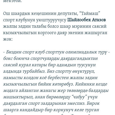
мектеби.
Ош шаардык кеңешинин депутаты, “Таймаш”
спорт клубунун уюштуруучусу
Шайлообек Атазов
жалпы элдин талабы болсо шаар мэринин саясий
кызыкчылыгын коргоого даяр экенин жашырган
жок:
-
Биздин спорт клуб спорттун олимпиадалык түрү -
бокс боюнча спортчуларды даярдагандыктан
саясий курал катары бир адамдын туусунун
алдында турбайбыз. Биз спортту өнүктүрүп,
намысты колдон коё бербестен жалпы элдин
кызыкчылыгын бийик көтөрөбүз. Кийинки кезде
модага айланган жанагы жер төлөлөрдө балдарды
машыктырып, анан бирөөлөрдү “чабуу” үчүн
даярдалган спорт залдарынан эмеспиз. Бирок
шаарга кандайдыр бир коркунуч келе турган