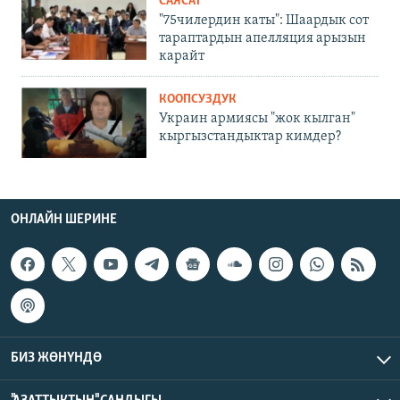
САЯСАТ
"75чилердин каты": Шаардык сот
тараптардын апелляция арызын
карайт
КООПСУЗДУК
Украин армиясы "жок кылган"
кыргызстандыктар кимдер?
ОНЛАЙН ШЕРИНЕ
БИЗ ЖӨНҮНДӨ