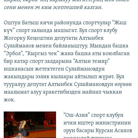
сени менен эч ким эсептешпей калган.
Оштун Батыш кичи районунда спортчулар “Жаш
күч” спорт залында машыгат. Бул спорт клубу
Жогорку Кеңештин депутаты Алтынбек
Сулайманов менен байланыштуу. Мындан башка
“Эрбол”, “Кыргыз чек” жана башка аты коюлбаган
бир катар спорт залдарына “Алтын темир”
ишканасын жетектеген Сулаймановдун
жакындары ээлик кылаары айтылып жүрөт. Бул
тууралуу депутат Алтынбек Сулаймановдун өзүнөн
маалымат алуу аракетибизден майнап чыккан
жок.
“Ош-Азия” спорт клубун
ички иштер министринин
орун басары Курсан Асанов