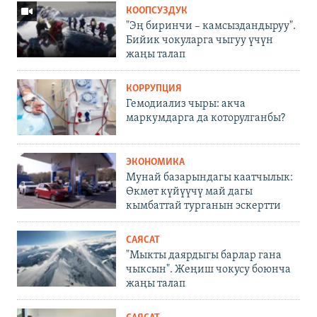
КООПСУЗДУК
"Эң биринчи – камсыздандыруу".
Бийик чокуларга чыгуу үчүн
жаңы талап
КОРРУПЦИЯ
Гемодиализ чыры: акча
маркумдарга да которулганбы?
ЭКОНОМИКА
Мунай базарындагы каатчылык:
Өкмөт күйүүчү май дагы
кымбаттай турганын эскертти
САЯСАТ
"Мыкты даярдыгы барлар гана
чыксын". Жеңиш чокусу боюнча
жаңы талап