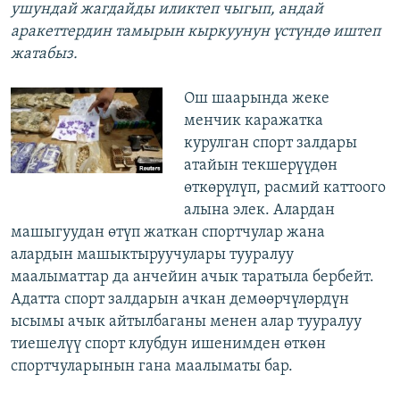
ушундай жагдайды иликтеп чыгып, андай
аракеттердин тамырын кыркуунун үстүндө иштеп
жатабыз.
Ош шаарында жеке
менчик каражатка
курулган спорт залдары
атайын текшерүүдөн
өткөрүлүп, расмий каттоого
алына элек. Алардан
машыгуудан өтүп жаткан спортчулар жана
алардын машыктыруучулары тууралуу
маалыматтар да анчейин ачык таратыла бербейт.
Адатта спорт залдарын ачкан демөөрчүлөрдүн
ысымы ачык айтылбаганы менен алар тууралуу
тиешелүү спорт клубдун ишенимден өткөн
спортчуларынын гана маалыматы бар.