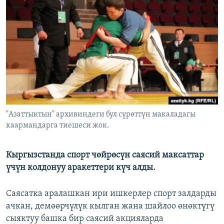
ОНЛАЙН ШЕРИНЕ
ЭЖЕ-СИҢДИЛЕР
АЗАТТЫК+
ЫҢГАЙСЫЗ СУРООЛОР
ЭЕ/АРнун бардык сайттары
"Азаттыктын" архивиндеги бул сүрөттүн макаладагы
каармандарга тиешеси жок.
Кыргызстанда спорт чөйрөсүн саясий максаттар
үчүн колдонуу аракеттери күч алды.
Саясатка аралашкан ири ишкерлер спорт залдарды
ачкан, демөөрчүлүк кылган жана шайлоо өнөктүгү
сыяктуу башка бир саясий акцияларда