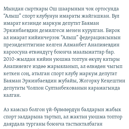
Мындан сырткары Ош шаарынын чок ортосунда
“Алыш” спорт клубунун имараты жайгашкан. Бул
имарат кезинде маркум депутат Баяман
Эркинбаевдин демилгеси менен курулган. Бирок
ал имарат кийинчерээк “Алыш” федерациясынын
президенттигине келген Алманбет Анапияевдин
кароосуна өткөндүгү боюнча маалыматтар бар.
2010-жылдан кийин уюшма топтун өкүлү катары
Анапияевге издөө жарыяланып, ал өлкөдөн чыгып
кеткен соң, аталган спорт клубу маркум депутат
Баяман Эркинбаевдин жубайы, Жогорку Кеңештин
депутаты Чолпон Султанбекованын карамагында
калган.
Аз камсыз болгон үй-бүлөлөрдүн балдарын жабык
спорт залдарына тартып, ал жактан уюшма топтор
даярдала турганы боюнча тастыкталбаган