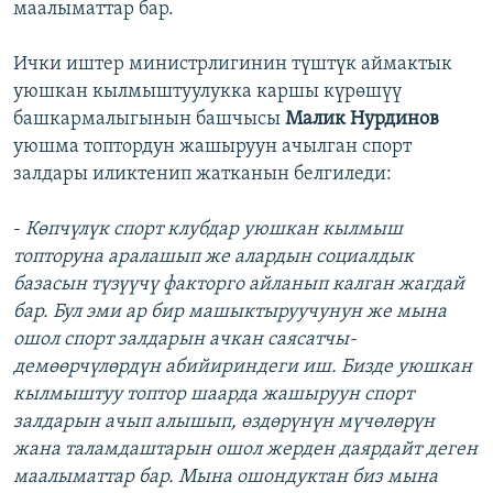
маалыматтар бар.
Ички иштер министрлигинин түштүк аймактык
уюшкан кылмыштуулукка каршы күрөшүү
башкармалыгынын башчысы
Малик Нурдинов
уюшма топтордун жашыруун ачылган спорт
залдары иликтенип жатканын белгиледи:
-
К
өпчүлүк
спорт клубдар уюшкан кылмыш
топторуна аралашып же алардын социалдык
базасын түзүүчү факторго айланып калган жагдай
бар. Бул эми ар бир машыктыруучунун же мына
ошол спорт залдарын ачкан саясатчы-
демөөрчүлөрдүн абийириндеги иш. Бизде уюшкан
кылмыштуу топтор шаарда жашыруун спорт
залдарын ачып алышып, өздөрүнүн мүчөлөрүн
жана таламдаштарын ошол жерден даярдайт деген
маалыматтар бар. Мына ошондуктан биз мына