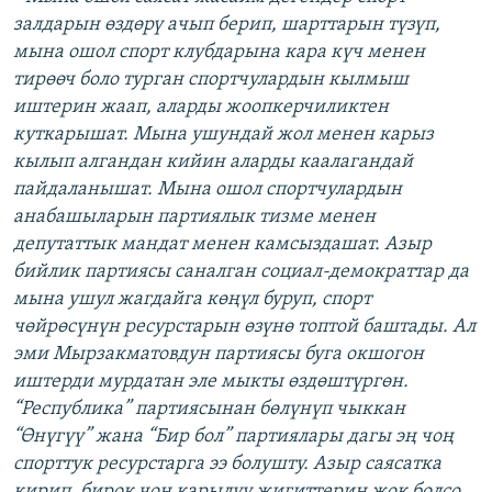
залдарын өздөрү ачып берип, шарттарын түзүп,
мына ошол спорт клубдарына кара күч менен
тирөөч боло турган спортчулардын кылмыш
иштерин жаап, аларды жоопкерчиликтен
куткарышат. Мына ушундай жол менен карыз
кылып алгандан кийин аларды каалагандай
пайдаланышат. Мына ошол спортчулардын
анабашыларын партиялык тизме менен
депутаттык мандат менен камсыздашат. Азыр
бийлик партиясы саналган социал-демократтар да
мына ушул жагдайга көңүл буруп, спорт
чөйрөсүнүн ресурстарын өзүнө топтой баштады. Ал
эми Мырзакматовдун партиясы буга окшогон
иштерди мурдатан эле мыкты өздөштүргөн.
“Республика” партиясынан бөлүнүп чыккан
“Өнүгүү” жана “Бир бол” партиялары дагы эң чоң
спорттук ресурстарга ээ болушту. Азыр саясатка
кирип, бирок чоң карылуу жигиттериң жок болсо