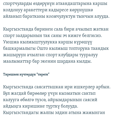
спортчуларды өздөрүнүн атаандаштарына каршы
колдонуу аракеттери кадыресе көрүнүшкө
айланып баратканы коомчулуктун тынчын алууда.
Кыргызстанда биринен сала бири ачылып жаткан
спорт залдарынын так саны эч кимге белгисиз.
Уюшма кылмыштуулукка каршы күрөшүү
башкармалыгы Ошто кылмыш топторуна таандык
жашыруун ачылган спорт клубдары тууралуу
маалыматтар бар экенин шардана кылды.
Тирешкен күчтөрдүн “тиреги”
Кыргызстанда саясатташкан ири ишкерлер арбын.
Бул жагдай бирөөлөр үчүн кызматын сактап
калууга өбөлгө түзсө, айрымдарынын саясий
айдыңга киришине түрткү болууда.
Кыргызстандагы жалпы элдин атына жамынган