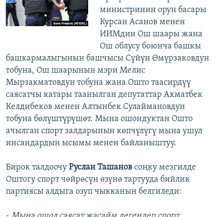
министринин орун басары
Курсан Асанов менен
ИИМдин Ош шаары жана
Ош облусу боюнча башкы
башкармалыгынын башчысы Сүйүн Өмүрзаковдун
тобуна, Ош шаарынын мэри Мелис
Мырзакматовдун тобуна жана Ошто таасирдүү
саясатчы катары таанылган депутаттар Ахматбек
Келдибеков менен Алтынбек Сулаймановдун
тобуна бөлүштүрүшөт. Мына ошондуктан Ошто
ачылган спорт залдарынын көпчүлүгү мына ушул
инсандардын ысымы менен байланыштуу.
Бирок талдоочу
Руслан Ташанов
соңку мезгилде
Оштогу спорт чөйрөсүн өзүнө тартууда бийлик
партиясы алдыга озуп чыкканын белгиледи:
-
Мына ошол саясат жасайм дегендер спорт