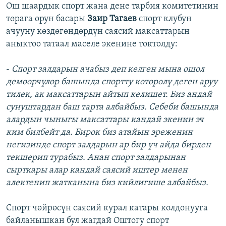
Ош шаардык спорт жана дене тарбия комитетинин
төрага орун басары
Заир Тагаев
спорт клубун
ачууну көздөгөндөрдүн саясий максаттарын
аныктоо татаал маселе экенине токтолду:
-
Спорт залдарын ачабыз деп келген мына ошол
демөөрчүлөр башында спортту көтөрөлү деген аруу
тилек, ак максаттарын айтып келишет. Биз андай
сунуштардан баш тарта албайбыз. Себеби башында
алардын чыныгы максаттары кандай экенин эч
ким билбейт да. Бирок биз атайын эреженин
негизинде спорт залдарын ар бир үч айда бирден
текшерип турабыз. Анан спорт залдарынан
сырткары алар кандай саясий иштер менен
алектенип жатканына биз кийлигише албайбыз.
Спорт чөйрөсүн саясий курал катары колдонууга
байланышкан бул жагдай Оштогу спорт