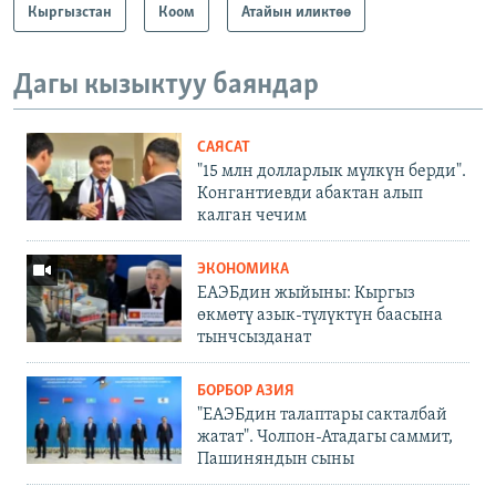
Кыргызстан
Коом
Атайын иликтөө
Дагы кызыктуу баяндар
САЯСАТ
"15 млн долларлык мүлкүн берди".
Конгантиевди абактан алып
калган чечим
ЭКОНОМИКА
ЕАЭБдин жыйыны: Кыргыз
өкмөтү азык-түлүктүн баасына
тынчсызданат
БОРБОР АЗИЯ
"ЕАЭБдин талаптары сакталбай
жатат". Чолпон-Атадагы саммит,
Пашиняндын сыны