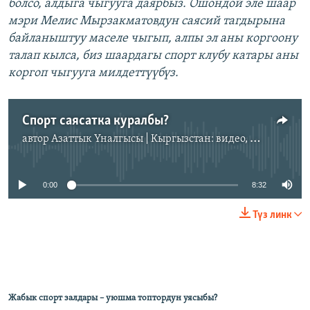
болсо, алдыга чыгууга даярбыз. Ошондой эле шаар
мэри Мелис Мырзакматовдун саясий тагдырына
байланыштуу маселе чыгып, алпы эл аны коргоону
талап кылса, биз шаардагы спорт клубу катары аны
коргоп чыгууга милдеттүүбүз.
Спорт саясатка куралбы?
автор
Азаттык Үналгысы | Кыргызстан: видео, фото, кабарлар
No media source currently available
0:00
8:32
Түз линк
Жабык спорт залдары – уюшма топтордун уясыбы?