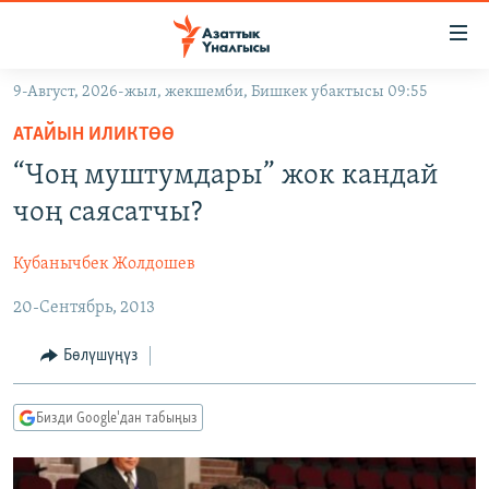
Линктер
Мазмунга
өтүңүз
9-Август, 2026-жыл, жекшемби, Бишкек убактысы 09:55
Навигацияга
ЖАҢЫЛЫКТАР
өтүңүз
АТАЙЫН ИЛИКТӨӨ
КЫРГЫЗСТАН
Издөөгө
“Чоң муштумдары” жок кандай
салыңыз
ДҮЙНӨ
КЫРГЫЗСТАН
чоң саясатчы?
УКРАИНА
САЯСАТ
ДҮЙНӨ
Кубанычбек Жолдошев
АТАЙЫН ИЛИКТӨӨ
ЭКОНОМИКА
БОРБОР АЗИЯ
20-Сентябрь, 2013
ТВ ПРОГРАММАЛАР
МАДАНИЯТ
ПОДКАСТ
БҮГҮН АЗАТТЫКТА
Бөлүшүңүз
ӨЗГӨЧӨ ПИКИР
ЭКСПЕРТТЕР ТАЛДАЙТ
Бизди Google'дан табыңыз
БИЗ ЖАНА ДҮЙНӨ
Русский
ДАНИСТЕ