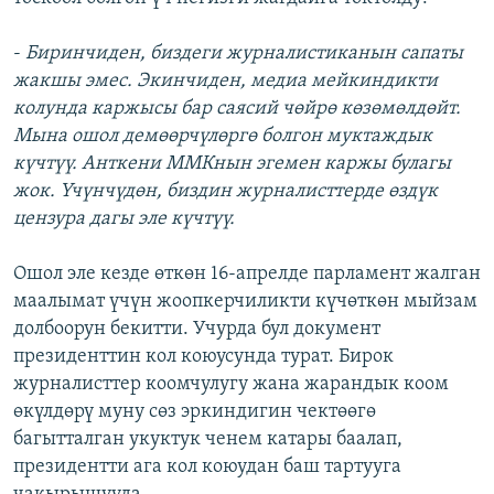
-
Биринчиден, биздеги журналистиканын сапаты
жакшы эмес. Экинчиден, медиа мейкиндикти
колунда каржысы бар саясий чөйрө көзөмөлдөйт.
Мына ошол демөөрчүлөргө болгон муктаждык
күчтүү. Анткени ММКнын эгемен каржы булагы
жок. Үчүнчүдөн, биздин журналисттерде өздүк
цензура дагы эле күчтүү.
Ошол эле кезде өткөн 16-апрелде парламент жалган
маалымат үчүн жоопкерчиликти күчөткөн мыйзам
долбоорун бекитти. Учурда бул документ
президенттин кол коюусунда турат. Бирок
журналисттер коомчулугу жана жарандык коом
өкүлдөрү муну сөз эркиндигин чектөөгө
багытталган укуктук ченем катары баалап,
президентти ага кол коюудан баш тартууга