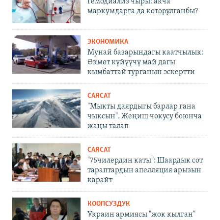
Гемодиализ чыры: акча
маркумдарга да которулганбы?
ЭКОНОМИКА
Мунай базарындагы каатчылык:
Өкмөт күйүүчү май дагы
кымбаттай турганын эскертти
САЯСАТ
"Мыкты даярдыгы барлар гана
чыксын". Жеңиш чокусу боюнча
жаңы талап
САЯСАТ
"75чилердин каты": Шаардык сот
тараптардын апелляция арызын
карайт
КООПСУЗДУК
Украин армиясы "жок кылган"