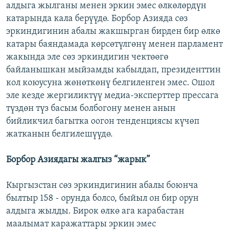
алдыга жылганы менен эркин эмес өлкөлөрдүн
катарында кала берүүдө. Борбор Азияда сөз
эркиндигинин абалы жакшырган бирден бир өлкө
катары баяндамада көрсөтүлгөнү менен парламент
жакында эле сөз эркиндигин чектөөгө
байланышкан мыйзамды кабылдап, президенттин
кол коюусуна жөнөткөнү белгиленген эмес. Ошол
эле кезде жергиликтүү медиа-эксперттер прессага
түздөн түз басым болбогону менен анын
бийликчил багытка оогон тенденциясы күчөп
жатканын белгилешүүдө.
Борбор Азиядагы жалгыз “жарык”
Кыргызстан сөз эркиндигинин абалы боюнча
былтыр 158 - орунда болсо, быйыл он бир орун
алдыга жылды. Бирок өлкө ага карабастан
маалымат каражаттары эркин эмес