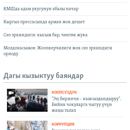
КМШда адам укугунун абалы начар
Кыргыз прессасында арман жок дешет
Сөз эркиндиги: кысым бар, чөнтөк жука
Молдокасымов: Жоопкерчилиги жок сөз эркиндиги
орноду
Дагы кызыктуу баяндар
КООПСУЗДУК
"Эң биринчи – камсыздандыруу".
Бийик чокуларга чыгуу үчүн
жаңы талап
КОРРУПЦИЯ