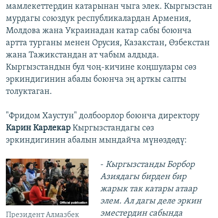
мамлекеттердин катарынан чыга элек. Кыргызстан
мурдагы союздук республикалардан Армения,
Молдова жана Украинадан катар сабы боюнча
артта турганы менен Орусия, Казакстан, Өзбекстан
жана Тажикстандан ат чабым алдыда.
Кыргызстандын бул чоң-кичине коңшулары сөз
эркиндигинин абалы боюнча эң арткы сапты
толуктаган.
"Фридом Хаустун" долбоорлор боюнча директору
Карин Карлекар
Кыргызстандагы сөз
эркиндигинин абалын мындайча мүнөздөдү:
-
Кыргызстанды Борбор
Азиядагы бирден бир
жарык так катары атаар
элем. Ал дагы деле эркин
эместердин сабында
Президент Алмазбек