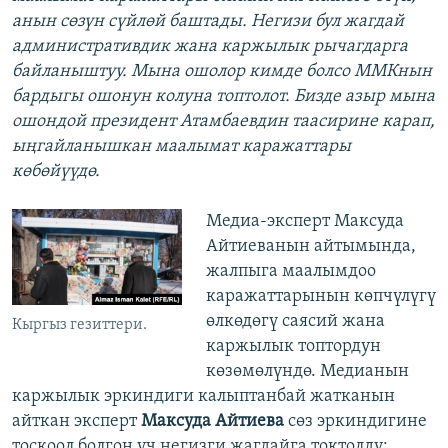
анын сөзүн сүйлөй баштады. Негизи бул жагдай
административдик жана каржылык рычагдарга
байланыштуу. Мына ошолор кимде болсо ММКнын
бардыгы ошонун колуна топтолот. Бизде азыр мына
ошондой президент Атамбаевдин таасирине карап,
ыңгайланышкан маалымат каражаттары
көбөйүүдө.
Медиа-эксперт Максуда
Айтиеванын айтымында,
жалпыга маалымдоо
каражаттарынын көпчүлүгү
өлкөдөгү саясий жана
Кыргыз гезиттери.
каржылык топтордун
көзөмөлүндө. Медианын
каржылык эркиндиги калыптанбай жатканын
айткан эксперт
Максуда Айтиева
сөз эркиндигине
тоскоол болгон үч негизги жагдайга токтолду: