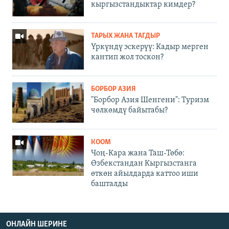
кыргызстандыктар кимдер?
ТАРЫХ ЖАНА ТАГДЫР
Үркүндү эскерүү: Кадыр мерген
кантип жол тоскон?
БОРБОР АЗИЯ
"Борбор Азия Шенгени": Туризм
чөлкөмдү байытабы?
КООМ
Чоң-Кара жана Таш-Төбө:
Өзбекстандан Кыргызстанга
өткөн айылдарда каттоо иши
башталды
ОНЛАЙН ШЕРИНЕ