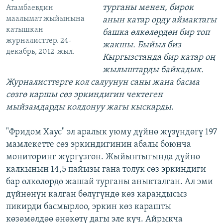
турганы менен, бирок
Атамбаевдин
маалымат жыйынына
анын катар орду аймактагы
катышкан
башка өлкөлөрдөн бир топ
журналисттер. 24-
жакшы. Быйыл биз
декабрь, 2012-жыл.
Кыргызстанда бир катар оң
жылыштарды байкадык.
Журналисттерге кол салуунун саны жана басма
сөзгө каршы сөз эркиндигин чектеген
мыйзамдарды колдонуу жагы кыскарды.
"Фридом Хаус" эл аралык уюму дүйнө жүзүндөгү 197
мамлекетте сөз эркиндигинин абалы боюнча
мониторинг жүргүзгөн. Жыйынтыгында дүйнө
калкынын 14,5 пайызы гана толук сөз эркиндиги
бар өлкөлөрдө жашай турганы аныкталган. Ал эми
дүйнөнүн калган бөлүгүндө көз карандысыз
пикирди басмырлоо, эркин көз карашты
көзөмөлдөө өнөкөтү дагы эле күч. Айрыкча