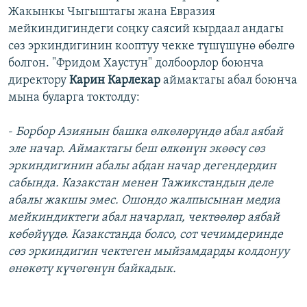
Жакынкы Чыгыштагы жана Евразия
мейкиндигиндеги соңку саясий кырдаал андагы
сөз эркиндигинин кооптуу чекке түшүшүнө өбөлгө
болгон. "Фридом Хаустун" долбоорлор боюнча
директору
Карин Карлекар
аймактагы абал боюнча
мына буларга токтолду:
-
Борбор Азиянын башка өлкөлөрүндө абал аябай
эле начар. Аймактагы беш өлкөнүн экөөсү сөз
эркиндигинин абалы абдан начар дегендердин
сабында. Казакстан менен Тажикстандын деле
абалы жакшы эмес. Ошондо жалпысынан медиа
мейкиндиктеги абал начарлап, чектөөлөр аябай
көбөйүүдө. Казакстанда болсо, сот чечимдеринде
сөз эркиндигин чектеген мыйзамдарды колдонуу
өнөкөтү күчөгөнүн байкадык.