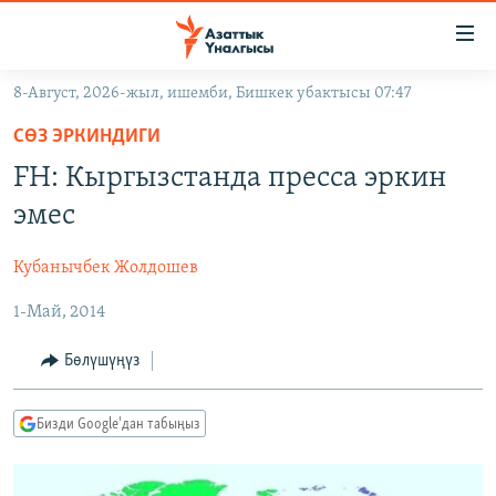
Линктер
Мазмунга
өтүңүз
8-Август, 2026-жыл, ишемби, Бишкек убактысы 07:47
Навигацияга
ЖАҢЫЛЫКТАР
өтүңүз
СӨЗ ЭРКИНДИГИ
КЫРГЫЗСТАН
Издөөгө
FH: Кыргызстанда пресса эркин
салыңыз
ДҮЙНӨ
КЫРГЫЗСТАН
эмес
УКРАИНА
САЯСАТ
ДҮЙНӨ
Кубанычбек Жолдошев
АТАЙЫН ИЛИКТӨӨ
ЭКОНОМИКА
БОРБОР АЗИЯ
1-Май, 2014
ТВ ПРОГРАММАЛАР
МАДАНИЯТ
ПОДКАСТ
БҮГҮН АЗАТТЫКТА
Бөлүшүңүз
ӨЗГӨЧӨ ПИКИР
ЭКСПЕРТТЕР ТАЛДАЙТ
Бизди Google'дан табыңыз
БИЗ ЖАНА ДҮЙНӨ
Русский
ДАНИСТЕ