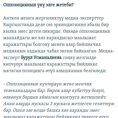
Оппозициянын үнү элге жетеби?
Анткен менен жергиликтүү медиа-эксперттер
Кыргызстанда деле сөз эркиндигинин абалы бир
кылка эмес деген пикирде. Өлкөдө оппозициялык
маанайдагы же көз карандысыз маалымат
каражаттары болгону менен алар бийликчил
медианын алдында чабал экени байкалган. Медиа-
эксперт
Бурул Усманалиева
соңку мезгилде
көпчүлүк маалымат каражаттары бийликке
ыктаган позицияга өтүп алышканын белгиледи:
-
Оппозициялык күчтөрдүн жеке менчик
телеканалдары бар. Бирок алар кубаттуу болуп,
өлкөнүн бардык аймагын камтууга жетишпейт.
Анан аларда нускасы 3 нускага жетпеген гезиттери
бар. Ошол эле кезде башка көз каранды эмес
маалымат каражаттары бийликчил тилкеге өтүп,