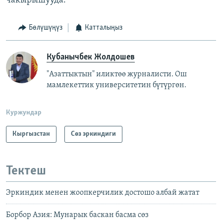
чакырышууда.
Бөлүшүңүз
Катталыңыз
Кубанычбек Жолдошев
"Азаттыктын" иликтөө журналисти. Ош
мамлекеттик университетин бүтүргөн.
Куржундар
Кыргызстан
Сөз эркиндиги
Тектеш
Эркиндик менен жоопкерчилик достошо албай жатат
Борбор Азия: Мунарык баскан басма сөз