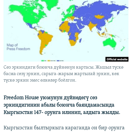
ОНЛАЙН ШЕРИНЕ
ЭЖЕ-СИҢДИЛЕР
АЗАТТЫК+
ЫҢГАЙСЫЗ СУРООЛОР
ЭЕ/АРнун бардык сайттары
Сөз эркиндиги боюнча дүйнөнүн картасы. Жашыл түскө
басма сөзү эркин, сарыга-жарым жартылай эркин, көк
түскө эркин эмес өлкөлөр боёлгон.
Freedom House уюмунун дүйнөдөгү сөз
эркиндигинин абалы боюнча баяндамасында
Кыргызстан 147- орунга илинип, алдыга жылды.
Кыргызстан былтыркыга караганда он бир орунга