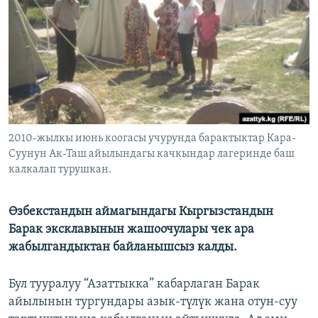
ОНЛАЙН ШЕРИНЕ
ЭЖЕ-СИҢДИЛЕР
АЗАТТЫК+
ЫҢГАЙСЫЗ СУРООЛОР
ЭЕ/АРнун бардык сайттары
2010-жылкы июнь коогасы учурунда барактыктар Кара-
Суунун Ак-Таш айылындагы качкындар лагеринде баш
калкалап турушкан.
Өзбекстандын аймагындагы Кыргызстандын
Барак эксклавынын жашоочулары чек ара
жабылгандыктан байланышсыз калды.
Бул тууралуу “Азаттыкка” кабарлаган Барак
айылынын тургундары азык-түлүк жана отун-суу