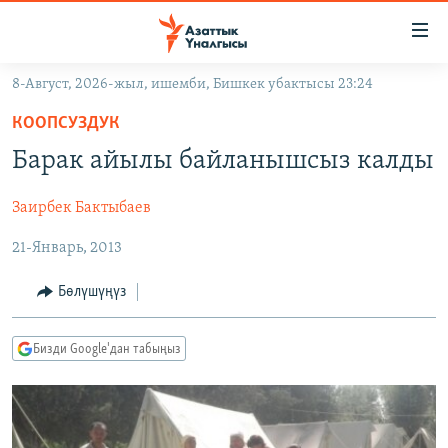
Линктер
Мазмунга
өтүңүз
8-Август, 2026-жыл, ишемби, Бишкек убактысы 23:24
Навигацияга
ЖАҢЫЛЫКТАР
өтүңүз
КООПСУЗДУК
КЫРГЫЗСТАН
Издөөгө
Барак айылы байланышсыз калды
салыңыз
ДҮЙНӨ
КЫРГЫЗСТАН
Заирбек Бактыбаев
УКРАИНА
САЯСАТ
ДҮЙНӨ
21-Январь, 2013
АТАЙЫН ИЛИКТӨӨ
ЭКОНОМИКА
БОРБОР АЗИЯ
ТВ ПРОГРАММАЛАР
МАДАНИЯТ
Бөлүшүңүз
ПОДКАСТ
БҮГҮН АЗАТТЫКТА
Бизди Google'дан табыңыз
ӨЗГӨЧӨ ПИКИР
ЭКСПЕРТТЕР ТАЛДАЙТ
БИЗ ЖАНА ДҮЙНӨ
Русский
ДАНИСТЕ