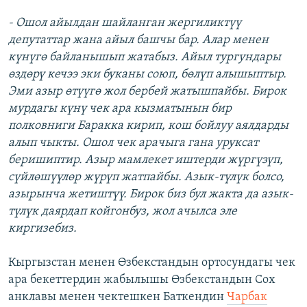
- Ошол айылдан шайланган жергиликтүү
депутаттар жана айыл башчы бар. Алар менен
күнүгө байланышып жатабыз. Айыл тургундары
өздөрү кечээ эки буканы союп, бөлүп алышыптыр.
Эми азыр өтүүгө жол бербей жатышпайбы. Бирок
мурдагы күнү чек ара кызматынын бир
полковниги Баракка кирип, кош бойлуу аялдарды
алып чыкты. Ошол чек арачыга гана уруксат
беришиптир. Азыр мамлекет иштерди жүргүзүп,
сүйлөшүүлөр жүрүп жатпайбы. Азык-түлүк болсо,
азырынча жетиштүү. Бирок биз бул жакта да азык-
түлүк даярдап койгонбуз, жол ачылса эле
киргизебиз.
Кыргызстан менен Өзбекстандын ортосундагы чек
ара бекеттердин жабылышы Өзбекстандын Сох
анклавы менен чектешкен Баткендин
Чарбак