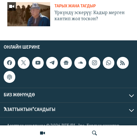
ТАРЫХ ЖАНА ТАГДЫР
Үркүндү эскерүү: Кадыр мерген
кантип жол тоскон?
ОНЛАЙН ШЕРИНЕ
БИЗ ЖӨНҮНДӨ
"АЗАТТЫКТЫН" САНДЫГЫ
Азаттык үналгысы © 2026 RFE/RL, Inc. Бардык укуктар
корголгон.