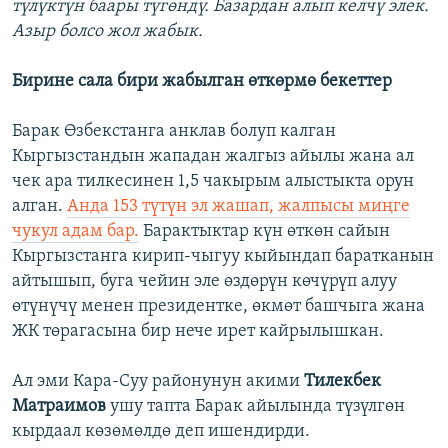
түлүктүн баары түгөндү. Базардан алып келчү элек.
Азыр болсо жол жабык.
Бирине сала бири жабылган өткөрмө бекеттер
Барак Өзбекстанга анклав болуп калган
Кыргызстандын жападан жалгыз айылы жана ал
чек ара тилкесинен 1,5 чакырым алыстыкта орун
алган.
Анда 153 түтүн эл жашап, жалпысы миңге
чукул адам бар.
Барактыктар күн өткөн сайын
Кыргызстанга кирип-чыгуу кыйындап баратканын
айтышып, буга чейин эле өздөрүн көчүрүп алуу
өтүнүчү менен президентке, өкмөт башчыга жана
ЖК төрагасына бир нече ирет кайрылышкан.
Ал эми Кара-Суу районунун акими
Тилекбек
Матраимов
ушу тапта Барак айылында түзүлгөн
кырдаал көзөмөлдө деп ишендирди.