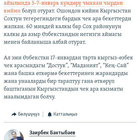
айылында 5-7-январь күндөрү чыккан чырдан
кийин
болуп отурат. Ошондон кийин Кыргызстан
Сохтун тегерегиндеги бардык чек ара бекеттерди
жапкан. 60 миңдей калкы бар Сох районунун
калкы да азыр Өзбекстандын негизги аймагы
менен байланыша албай отурат.
Ал эми Өзбекстан 17-январдан тарта кыргыз-өзбек
чек арасындагы “Достук”, “Маданият”, “Кең-Сай”
жана башка өткөрмө бекеттеринен жарандарды
жана унааларды бир тараптуу гана өткөрүп
баштаганын Кыргызстандын чек ара кызматы
маалымдаган болчу.
Бөлүшүңүз
Катталыңыз
Заирбек Бактыбаев