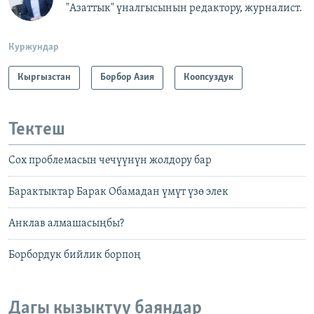
"Азаттык" үналгысынын редактору, журналист.
Куржундар
Кыргызстан
Борбор Азия
Коопсуздук
Тектеш
Сох проблемасын чечүүнүн жолдору бар
Барактыктар Барак Обамадан үмүт үзө элек
Анклав алмашасыңбы?
Борбордук бийлик борпоң
Дагы кызыктуу баяндар