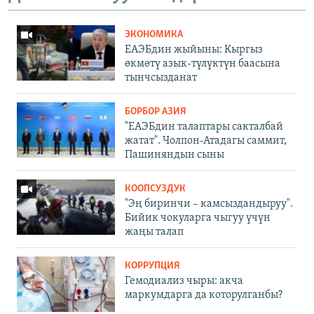
ЭКОНОМИКА
ЕАЭБдин жыйыны: Кыргыз
өкмөтү азык-түлүктүн баасына
тынчсызданат
БОРБОР АЗИЯ
"ЕАЭБдин талаптары сакталбай
жатат". Чолпон-Атадагы саммит,
Пашиняндын сыны
КООПСУЗДУК
"Эң биринчи – камсыздандыруу".
Бийик чокуларга чыгуу үчүн
жаңы талап
КОРРУПЦИЯ
Гемодиализ чыры: акча
маркумдарга да которулганбы?