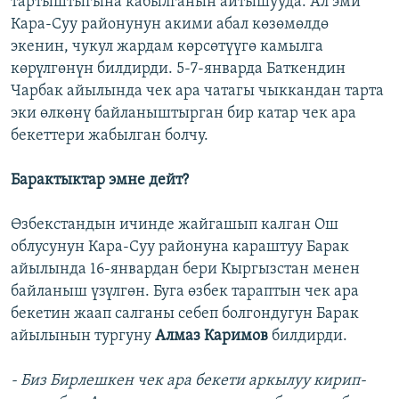
тартыштыгына кабылганын айтышууда. Ал эми
Кара-Суу районунун акими абал көзөмөлдө
экенин, чукул жардам көрсөтүүгө камылга
көрүлгөнүн билдирди. 5-7-январда Баткендин
Чарбак айылында чек ара чатагы чыккандан тарта
эки өлкөнү байланыштырган бир катар чек ара
бекеттери жабылган болчу.
Барактыктар эмне дейт?
Өзбекстандын ичинде жайгашып калган Ош
облусунун Кара-Суу районуна караштуу Барак
айылында 16-январдан бери Кыргызстан менен
байланыш үзүлгөн. Буга өзбек тараптын чек ара
бекетин жаап салганы себеп болгондугун Барак
айылынын тургуну
Алмаз Каримов
билдирди.
- Биз Бирлешкен чек ара бекети аркылуу кирип-