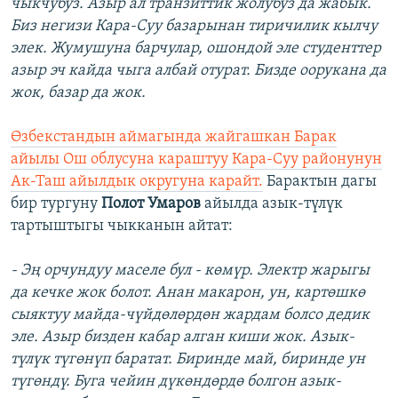
чыкчубуз. Азыр ал транзиттик жолубуз да жабык.
Биз негизи Кара-Суу базарынан тиричилик кылчу
элек. Жумушуна барчулар, ошондой эле студенттер
азыр эч кайда чыга албай отурат. Бизде оорукана да
жок, базар да жок.
Өзбекстандын аймагында жайгашкан Барак
айылы Ош облусуна караштуу Кара-Суу районунун
Ак-Таш айылдык округуна карайт.
Барактын дагы
бир тургуну
Полот Умаров
айылда азык-түлүк
тартыштыгы чыкканын айтат:
- Эң орчундуу маселе бул - көмүр. Электр жарыгы
да кечке жок болот. Анан макарон, ун, картөшкө
сыяктуу майда-чүйдөлөрдөн жардам болсо дедик
эле. Азыр бизден кабар алган киши жок. Азык-
түлүк түгөнүп баратат. Биринде май, биринде ун
түгөндү. Буга чейин дүкөндөрдө болгон азык-