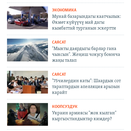
ЭКОНОМИКА
Мунай базарындагы каатчылык:
Өкмөт күйүүчү май дагы
кымбаттай турганын эскертти
САЯСАТ
"Мыкты даярдыгы барлар гана
чыксын". Жеңиш чокусу боюнча
жаңы талап
САЯСАТ
"75чилердин каты": Шаардык сот
тараптардын апелляция арызын
карайт
КООПСУЗДУК
Украин армиясы "жок кылган"
кыргызстандыктар кимдер?