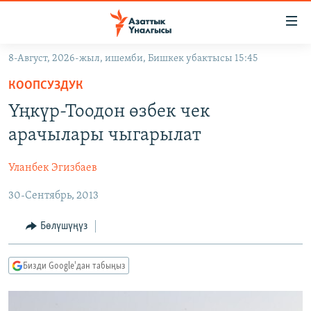
Линктер
Мазмунга
өтүңүз
8-Август, 2026-жыл, ишемби, Бишкек убактысы 15:45
Навигацияга
ЖАҢЫЛЫКТАР
өтүңүз
КООПСУЗДУК
КЫРГЫЗСТАН
Издөөгө
Үңкүр-Тоодон өзбек чек
салыңыз
ДҮЙНӨ
КЫРГЫЗСТАН
арачылары чыгарылат
УКРАИНА
САЯСАТ
ДҮЙНӨ
Уланбек Эгизбаев
АТАЙЫН ИЛИКТӨӨ
ЭКОНОМИКА
БОРБОР АЗИЯ
30-Сентябрь, 2013
ТВ ПРОГРАММАЛАР
МАДАНИЯТ
ПОДКАСТ
БҮГҮН АЗАТТЫКТА
Бөлүшүңүз
ӨЗГӨЧӨ ПИКИР
ЭКСПЕРТТЕР ТАЛДАЙТ
Бизди Google'дан табыңыз
БИЗ ЖАНА ДҮЙНӨ
Русский
ДАНИСТЕ