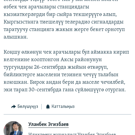
өзбек чек арачылары станциядагы
кызматкерлерди бир сыйра текшерүүгө алып,
Кыргызстанга тиешелүү телерадио сигналдарды
таратуучу станцияга жакын жерге бекет орнотуп
алышкан.
Коңшу өлкөнүн чек арачылары бул аймакка кирип
келгенине кооптонгон Аксы районунун
тургундары 26-сентябрда жыйын өткөрүп,
бийликтерге маселени тезинен чечүү талабын
коюшкан. Бирок андан бери да маселе чечилбей,
эки тарап 30-сентябрда гана сүйлөшүүгө отурган.
Бөлүшүңүз
Катталыңыз
Уланбек Эгизбаев
Иликтөөчү журналист Уланбек Эгизбаев