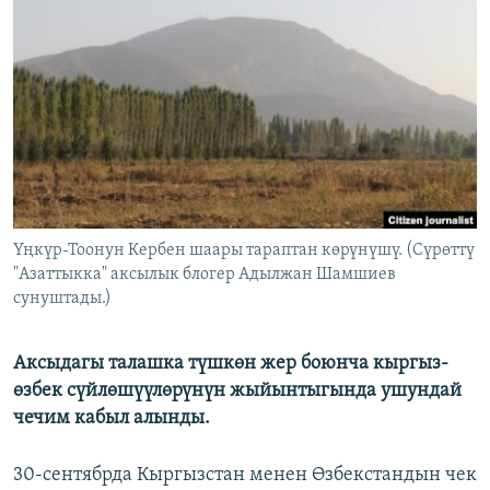
ОНЛАЙН ШЕРИНЕ
ЭЖЕ-СИҢДИЛЕР
АЗАТТЫК+
ЫҢГАЙСЫЗ СУРООЛОР
ЭЕ/АРнун бардык сайттары
Үңкүр-Тоонун Кербен шаары тараптан көрүнүшү. (Сүрөттү
"Азаттыкка" аксылык блогер Адылжан Шамшиев
сунуштады.)
Аксыдагы талашка түшкөн жер боюнча кыргыз-
өзбек сүйлөшүүлөрүнүн жыйынтыгында ушундай
чечим кабыл алынды.
30-сентябрда Кыргызстан менен Өзбекстандын чек