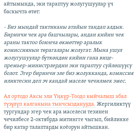
айтымында, эки тараптуу жолугушуулар үч
баскычта өтөт:
- Биз мындай тактиканы атайын тандап алдык.
Биринчи чек ара башчылары, андан кийин чек
араны тактоо боюнча өкмөттөр аралык
комиссиянын төрагалары жолугат. Мына ушул
жолугушуулар бүткөндөн кийин гана вице-
премьер-министрлердин эки тараптуу сүйлөшүүсү
болот. Эгер биринчи эле биз жолукканда, комиссия
иликтесин деп эч кандай маселе чечилмек эмес.
Ал ортодо Аксы эли Үңкүр-Тоодо кыйчалыш абал
түзүлүп калганына тынчсызданууда.
Жергиликтүү
тургундар эгер чек ара маселеси тезинен
чечилбесе 2-октябрда митингге чыгып, бийликке
бир катар талаптарды коёорун айтышкан.