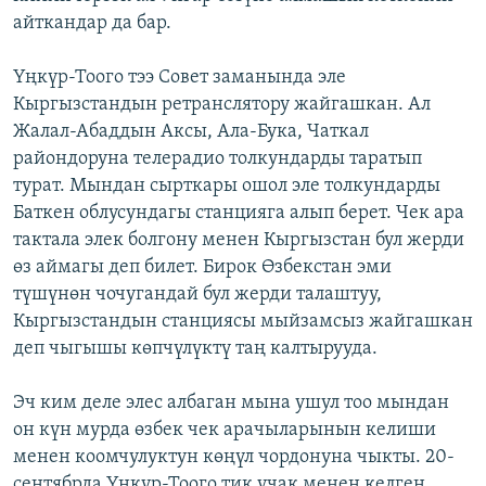
айткандар да бар.
Үңкүр-Тоого тээ Совет заманында эле
Кыргызстандын ретранслятору жайгашкан. Ал
Жалал-Абаддын Аксы, Ала-Бука, Чаткал
райондоруна телерадио толкундарды таратып
турат. Мындан сырткары ошол эле толкундарды
Баткен облусундагы станцияга алып берет. Чек ара
тактала элек болгону менен Кыргызстан бул жерди
өз аймагы деп билет. Бирок Өзбекстан эми
түшүнөн чочугандай бул жерди талаштуу,
Кыргызстандын станциясы мыйзамсыз жайгашкан
деп чыгышы көпчүлүктү таң калтырууда.
Эч ким деле элес албаган мына ушул тоо мындан
он күн мурда өзбек чек арачыларынын келиши
менен коомчулуктун көңүл чордонуна чыкты. 20-
сентябрда Үңкүр-Тоого тик учак менен келген