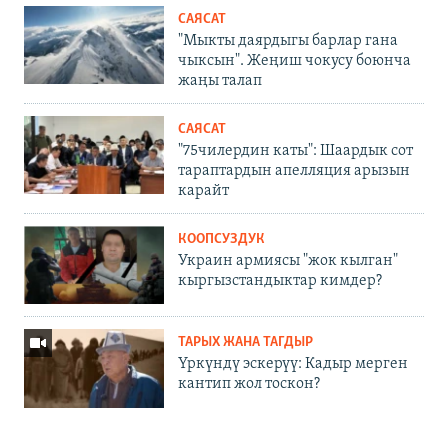
САЯСАТ
"Мыкты даярдыгы барлар гана
чыксын". Жеңиш чокусу боюнча
жаңы талап
САЯСАТ
"75чилердин каты": Шаардык сот
тараптардын апелляция арызын
карайт
КООПСУЗДУК
Украин армиясы "жок кылган"
кыргызстандыктар кимдер?
ТАРЫХ ЖАНА ТАГДЫР
Үркүндү эскерүү: Кадыр мерген
кантип жол тоскон?