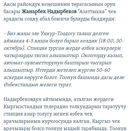
Аксы райондук кеңешинин төрагасынын орун
басары
Жанарбек Надырбеков
“Азаттыкка” чек
арадагы соңку абал боюнча буларды билдирди:
- Биз жаңы эле Үңкүр-Тоодогу талаш делген
аймакка 4-5 киши болуп барып келдик (18:00, 30-
октябрь). Станция турган жерде өзбек аскерлери
чатырларды тигип алышыптыр. Окопторду казып,
автомат-пулеметторунун баштарын чыгарып
алышыптыр. Иттерди жетелеп жүргөн 50-60
аскерди көрүүгө болот. Тоонун башында дагы деле
Өзбекстандын желеги турат.
Надырбековдун айтымында, аталган жердеги
Кыргызстандын телерадио толкундарын таратуучу
станция азыр толугу менен өзбек чек
арачыларынын курчоосунда калган. Кыргыз чек
арачылары болсо тоонун ылдый тарабында. Тоонун