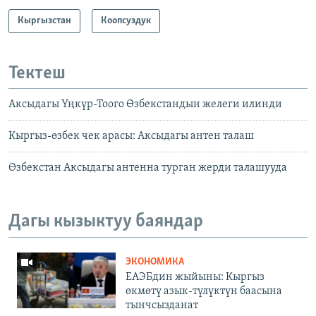
Кыргызстан
Коопсуздук
Тектеш
Аксыдагы Үңкүр-Тоого Өзбекстандын желеги илинди
Кыргыз-өзбек чек арасы: Аксыдагы антен талаш
Өзбекстан Аксыдагы антенна турган жерди талашууда
Дагы кызыктуу баяндар
ЭКОНОМИКА
ЕАЭБдин жыйыны: Кыргыз
өкмөтү азык-түлүктүн баасына
тынчсызданат