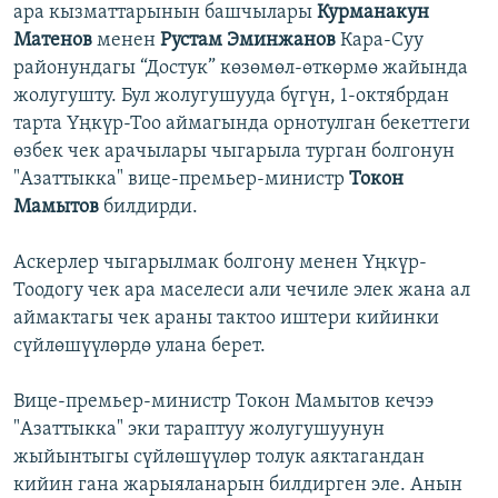
ара кызматтарынын башчылары
Курманакун
Матенов
менен
Рустам Эминжанов
Кара-Суу
районундагы “Достук” көзөмөл-өткөрмө жайында
жолугушту. Бул жолугушууда бүгүн, 1-октябрдан
тарта Үңкүр-Тоо аймагында орнотулган бекеттеги
өзбек чек арачылары чыгарыла турган болгонун
"Азаттыкка" вице-премьер-министр
Токон
Мамытов
билдирди.
Аскерлер чыгарылмак болгону менен Үңкүр-
Тоодогу чек ара маселеси али чечиле элек жана ал
аймактагы чек араны тактоо иштери кийинки
сүйлөшүүлөрдө улана берет.
Вице-премьер-министр Токон Мамытов кечээ
"Азаттыкка" эки тараптуу жолугушуунун
жыйынтыгы сүйлөшүүлөр толук аяктагандан
кийин гана жарыяланарын билдирген эле. Анын