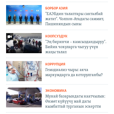
БОРБОР АЗИЯ
"ЕАЭБдин талаптары сакталбай
жатат". Чолпон-Атадагы саммит,
Пашиняндын сыны
КООПСУЗДУК
"Эң биринчи – камсыздандыруу".
Бийик чокуларга чыгуу үчүн
жаңы талап
КОРРУПЦИЯ
Гемодиализ чыры: акча
маркумдарга да которулганбы?
ЭКОНОМИКА
Мунай базарындагы каатчылык:
Өкмөт күйүүчү май дагы
кымбаттай турганын эскертти