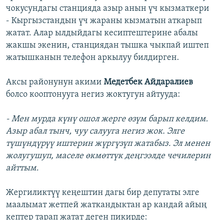
чокусундагы станцияда азыр анын үч кызматкери
- Кыргызстандын үч жараны кызматын аткарып
жатат. Алар ылдыйдагы кесиптештерине абалы
жакшы экенин, станциядан тышка чыкпай иштеп
жатышканын телефон аркылуу билдирген.
Аксы районунун акими
Медетбек Айдаралиев
болсо кооптонууга негиз жоктугун айтууда:
- Мен мурда күнү ошол жерге өзүм барып келдим.
Азыр абал тынч, чуу салууга негиз жок. Элге
түшүндүрүү иштерин жүргүзүп жатабыз. Эл менен
жолугушуп, маселе өкмөттүк деңгээлде чечилерин
айттым.
Жергиликтүү кеңештин дагы бир депутаты элге
маалымат жетпей жаткандыктан ар кандай айың
кептер тарап жатат деген пикирде: