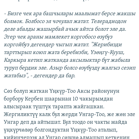
- Бизге чек ара башчылары маалымат берсе жакшы
болмок. Болбосо эл чочулап жатат. Телерадиодон
деле абалды жашырбай ачык айтса болот эле да.
Эгер чек араны мамлекет коргобосо өзүбүз
коргойбуз дегендер чыгып жатат. "Жерибизди
тарттырып коюп жата беребизби, Үзөңгү-Кууш,
Каркыра кетип жатканда аксылыктар бүт жабыла
туруп бердик эле. Азыр болсо өзүбүздү жалгыз сезип
жатабыз", - дегендер да бар.
Сөз болуп жаткан Үңкүр-Тоо Аксы районунун
борбору Кербен шаарынан 10 чакырымдан
алысыраак түштүк тарапта жайгашкан.
Жергиликтүү калк бул жерди Унгар-Тоо, же жөн эле
Унгар деп да айтышат. Бул тоодо он чакты майда
үңкүрчөлөр болгондуктан Үңкүр-Тоо аталып,
кийинчерээк ал Унгар сөзүнө алмашып кеткенин