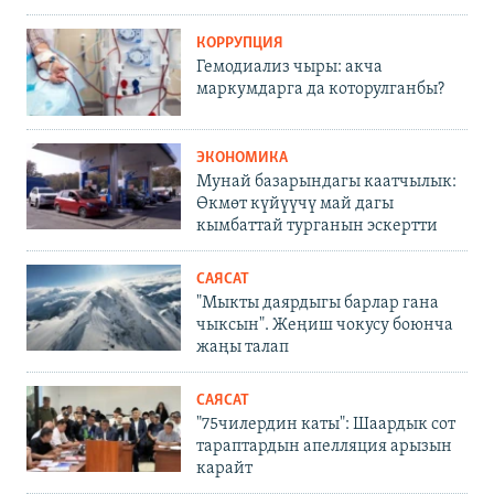
КОРРУПЦИЯ
Гемодиализ чыры: акча
маркумдарга да которулганбы?
ЭКОНОМИКА
Мунай базарындагы каатчылык:
Өкмөт күйүүчү май дагы
кымбаттай турганын эскертти
САЯСАТ
"Мыкты даярдыгы барлар гана
чыксын". Жеңиш чокусу боюнча
жаңы талап
САЯСАТ
"75чилердин каты": Шаардык сот
тараптардын апелляция арызын
карайт