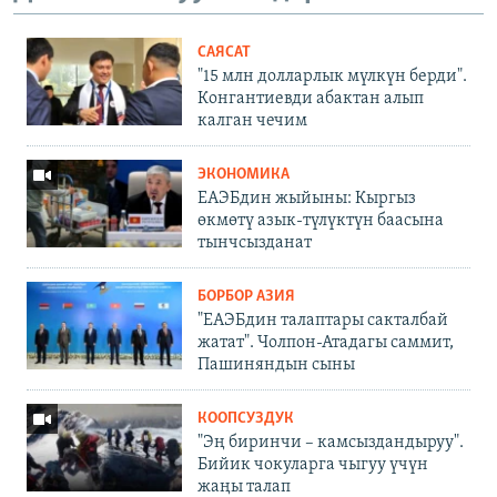
САЯСАТ
"15 млн долларлык мүлкүн берди".
Конгантиевди абактан алып
калган чечим
ЭКОНОМИКА
ЕАЭБдин жыйыны: Кыргыз
өкмөтү азык-түлүктүн баасына
тынчсызданат
БОРБОР АЗИЯ
"ЕАЭБдин талаптары сакталбай
жатат". Чолпон-Атадагы саммит,
Пашиняндын сыны
КООПСУЗДУК
"Эң биринчи – камсыздандыруу".
Бийик чокуларга чыгуу үчүн
жаңы талап