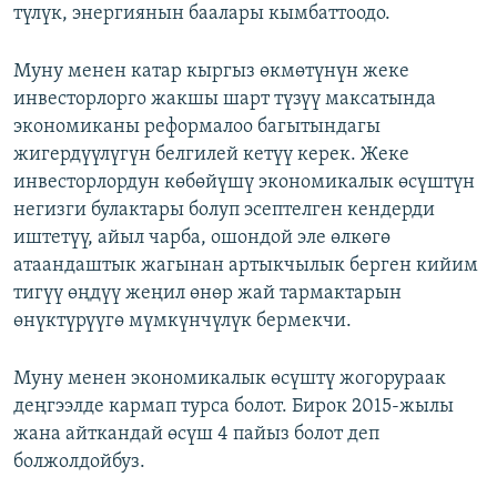
түлүк, энергиянын баалары кымбаттоодо.
Муну менен катар кыргыз өкмөтүнүн жеке
инвесторлорго жакшы шарт түзүү максатында
экономиканы реформалоо багытындагы
жигердүүлүгүн белгилей кетүү керек. Жеке
инвесторлордун көбөйүшү экономикалык өсүштүн
негизги булактары болуп эсептелген кендерди
иштетүү, айыл чарба, ошондой эле өлкөгө
атаандаштык жагынан артыкчылык берген кийим
тигүү өңдүү жеңил өнөр жай тармактарын
өнүктүрүүгө мүмкүнчүлүк бермекчи.
Муну менен экономикалык өсүштү жогорураак
деңгээлде кармап турса болот. Бирок 2015-жылы
жана айткандай өсүш 4 пайыз болот деп
болжолдойбуз.