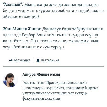
“Азаттык”:
Мына жаңы жыл да жакындап калды,
биздин угарман-окурмандарыбызга кандай каалоо
айта кетет элеңиз?
Жан Мишел Хаппи:
Дүйнөлүк банк тобунун атынан
адегенде Борбор Азия аймагынын гүлдөп өсүшүн
каалайт элем. Эң негизгиси ошол экономикалык
өсүш бейпилдикте өкүм сүрсүн.
Бөлүшүңүз
Катталыңыз
Айнура Жекше кызы
"Азаттыктын" Прагадагы кеңсесинин
кызматкери, журналист, котормочу. Кыргыз
улуттук университетинин чет тилдер
факультетин аяктаган.