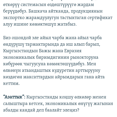
өткөрүү системасын өздөштүрүүгө жардам
берүүдөбүз. Башкача айтканда, продукциянын
экспортко жарамдуулугун тастыктаган сертификат
алуу ишине көмөктөшүп жатабыз.
Биз ошондой эле айыл чарба жана айыл чарба
өндүрүшү тармактарында да иш алып барып,
Кыргызстандын Бажы жана Евразия
экономикалык биримдигинин рынокторуна
көбүрөөк чыгуусуна көмөктөшүүдөбүз. Мен
өлкөнүн атаандаштык кудуретин арттырууну
көздөгөн максаттардын айрымдарын гана айта
кеттим.
“Азаттык”:
Кыргызстанды коңшу өлкөлөр менен
салыштыра кетсек, экономикалык өнүгүү жагынан
абалды кандай деп баалайт элеңиз?