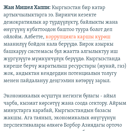
Жан Мишел Хаппи:
Кыргызстан бир катар
артыкчылыктарга ээ. Биринчи кезекте
демократиялык ар түрдүүлүктү, байлыкты жана
өнүгүүнү кубаттоодон баштоо туура болот деп
ойлойм. Албетте,
коррупцияга каршы күрөш
маанилүү бойдон кала берүүдө. Бирок азыркы
башкаруу системасы бул жаатта алгылыктуу иш
жүргүзүүгө мүмкүнчүлүк берүүдө. Кыргызстанда
киреше берчү жаратылыш ресурстары (мунай, газ)
жок, андыктан кендердин потенциалын толугу
менен пайдалануу деңгээлин көтөрүү зарыл.
Экономикалык өсүштүн негизги булагы - айыл
чарба, кызмат көрсөтүү жана соода сектору. Айрым
минустарга карабай, Кыргызстандын базасы
жакшы. Ага таянып, экономикалык өнүгүүнүн
перспективалары өлкөгө Борбор Азиядагы орточо