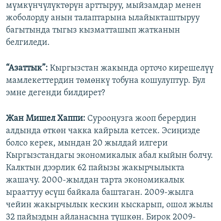
мүмкүнчүлүктөрүн арттыруу, мыйзамдар менен
жоболорду анын талаптарына ылайыкташтыруу
багытында тыгыз кызматташып жатканын
белгиледи.
“Азаттык”:
Кыргызстан жакында орточо кирешелүү
мамлекеттердин төмөнкү тобуна кошулуптур. Бул
эмне дегенди билдирет?
Жан Мишел Хаппи:
Сурооңузга жооп берердин
алдында өткөн чакка кайрыла кетсек. Эсиңизде
болсо керек, мындан 20 жылдай илгери
Кыргызстандагы экономикалык абал кыйын болчу.
Калктын дээрлик 62 пайызы жакырчылыкта
жашачу. 2000-жылдан тарта экономикалык
ырааттуу өсүш байкала баштаган. 2009-жылга
чейин жакырчылык кескин кыскарып, ошол жылы
32 пайыздын айланасына түшкөн. Бирок 2009-