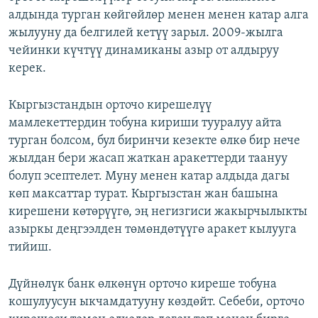
алдында турган көйгөйлөр менен менен катар алга
жылууну да белгилей кетүү зарыл. 2009-жылга
чейинки күчтүү динамиканы азыр от алдыруу
керек.
Кыргызстандын орточо кирешелүү
мамлекеттердин тобуна кириши тууралуу айта
турган болсом, бул биринчи кезекте өлкө бир нече
жылдан бери жасап жаткан аракеттерди таануу
болуп эсептелет. Муну менен катар алдыда дагы
көп максаттар турат. Кыргызстан жан башына
кирешени көтөрүүгө, эң негизгиси жакырчылыкты
азыркы деңгээлден төмөндөтүүгө аракет кылууга
тийиш.
Дүйнөлүк банк өлкөнүн орточо киреше тобуна
кошулуусун ыкчамдатууну көздөйт. Себеби, орточо