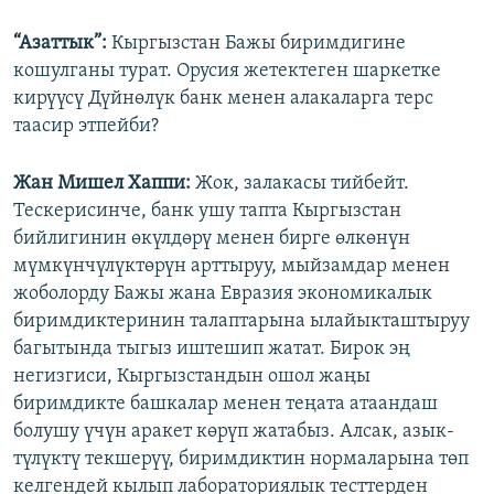
“Азаттык”:
Кыргызстан Бажы биримдигине
кошулганы турат. Орусия жетектеген шаркетке
кирүүсү Дүйнөлүк банк менен алакаларга терс
таасир этпейби?
Жан Мишел Хаппи:
Жок, залакасы тийбейт.
Тескерисинче, банк ушу тапта Кыргызстан
бийлигинин өкүлдөрү менен бирге өлкөнүн
мүмкүнчүлүктөрүн арттыруу, мыйзамдар менен
жоболорду Бажы жана Евразия экономикалык
биримдиктеринин талаптарына ылайыкташтыруу
багытында тыгыз иштешип жатат. Бирок эң
негизгиси, Кыргызстандын ошол жаңы
биримдикте башкалар менен теңата атаандаш
болушу үчүн аракет көрүп жатабыз. Алсак, азык-
түлүктү текшерүү, биримдиктин нормаларына төп
келгендей кылып лабораториялык тесттерден