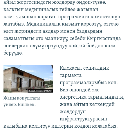
айыл жергесиндеги жолдорду оңдоп-түзөө,
калктын медициналык тейлөө жагынан
камтылышын караган программага көмөктөшүп
жатабыз. Медициналык кызмат көрсөтүү, өзгөчө
элет жериндеги аялдар менен балдардын
саламаттыгы өтө маанилүү, себеби Кыргызстанда
энелердин өлүмү орчундуу көйгөй бойдон кала
берүүдө.
Кыскасы, социалдык
тармакта
программаларыбыз көп.
Биз ошондой эле
энергетика тармагындагы,
Жаңы конуштагы
жана айтып кеткендей
үйлөр. Бишкек.
жолдордун
инфраструктурасын
калыбына келтирүү иштерин колдоп келатабыз.