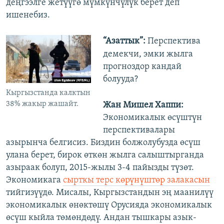
деңгээлге жетүүгө мүмкүнчүлүк берет деп
ишенебиз.
“Азаттык”:
Перспектива
демекчи, эмки жылга
прогноздор кандай
болууда?
Кыргызстанда калктын
38% жакыр жашайт.
Жан Мишел Хаппи:
Экономикалык өсүштүн
перспективалары
азырынча белгисиз. Биздин болжолубузда өсүш
улана берет, бирок өткөн жылга салыштырганда
азыраак болуп, 2015-жылы 3-4 пайызды түзөт.
Экономикага
сырткы терс көрүнүштөр залакасын
тийгизүүдө. Мисалы, Кыргызстандын эң маанилүү
экономикалык өнөктөшү Орусияда экономикалык
өсүш кыйла төмөндөдү. Андан тышкары азык-