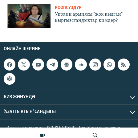
КООПСУЗДУК
Украин армиясы "жок кылган"
кыргызстандыктар кимдер?
ОНЛАЙН ШЕРИНЕ
БИЗ ЖӨНҮНДӨ
"АЗАТТЫКТЫН" САНДЫГЫ
Азаттык үналгысы © 2026 RFE/RL, Inc. Бардык укуктар
корголгон.