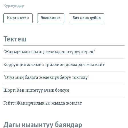
Куржундар
Кыргызстан
Экономика
Биз жана дүйнө
Тектеш
"Жакырчылыкты аң-сезимден өчүрүү керек"
Коррупция жылына триллион долларды жалмайт
"Отуз миң балага жөлөкпул берүү токтоду"
Шорт: Кен иштетүү ачык болсун
Гейтс: Жакырчылык 20 жылда жоюлат
Дагы кызыктуу баяндар