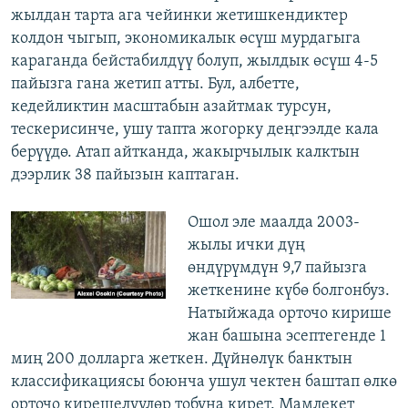
жылдан тарта ага чейинки жетишкендиктер
колдон чыгып, экономикалык өсүш мурдагыга
караганда бейстабилдүү болуп, жылдык өсүш 4-5
пайызга гана жетип атты. Бул, албетте,
кедейликтин масштабын азайтмак турсун,
тескерисинче, ушу тапта жогорку деңгээлде кала
берүүдө. Атап айтканда, жакырчылык калктын
дээрлик 38 пайызын каптаган.
Ошол эле маалда 2003-
жылы ички дүң
өндүрүмдүн 9,7 пайызга
жеткенине күбө болгонбуз.
Натыйжада орточо кирише
жан башына эсептегенде 1
миң 200 долларга жеткен. Дүйнөлүк банктын
классификациясы боюнча ушул чектен баштап өлкө
орточо кирешелүүлөр тобуна кирет. Мамлекет