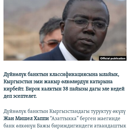
ОНЛАЙН ШЕРИНЕ
ЭЖЕ-СИҢДИЛЕР
АЗАТТЫК+
ЫҢГАЙСЫЗ СУРООЛОР
ЭЕ/АРнун бардык сайттары
Дүйнөлүк банктын классификациясына ылайык,
Кыргызстан эми жакыр өлкөлөрдүн катарына
кирбейт. Бирок калктын 38 пайызы дагы эле кедей
деп эсептелет.
Дүйнөлүк банктын Кыргызстандагы туруктуу өкүлү
Жан Мишел Хаппи
“Азаттыкка” берген маегинде
банк өлкөнүн Бажы биримдигиндеги атаандаштык