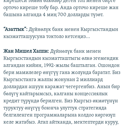
кирешеси төмөн өлкөлөр деген топ менен бирге
орточо киреше тобу бар. Анда орточо киреше жан
башына алганда 4 миң 700 долларды түзөт.
“Азаттык”:
Дүйнөлүк банк менен Кыргызстандын
кызматташуусуна токтоло кетсеңиз...
Жан Мишел Хаппи:
Дүйнөлүк банк менен
Кыргызстандын кызматташтыгы өлкө эгемендик
алгандан кийин, 1992-жылы башталган. Ошондон
бери мамилелер өнүгүү гана жолунда баратат. Биз
Кыргызстанга жалпы жонунан 2 миллиард
доллардан ашуун каражат чегергенбиз. Анын бир
бөлүгү кайтарымсыз, калганы концессиялык
кредит түрүндө берилген. Биз Кыргыз өкмөтүнүн
туруктуу өнүгүү боюнча улуттук стратегияда
белгиленген программаларына колдоо көргөзүп
келе жатабыз. Атап айтканда, мектептерди куруу,