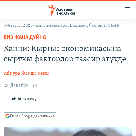
Линктер
Мазмунга
өтүңүз
9-Август, 2026-жыл, жекшемби, Бишкек убактысы 04:44
Навигацияга
ЖАҢЫЛЫКТАР
өтүңүз
БИЗ ЖАНА ДҮЙНӨ
КЫРГЫЗСТАН
Издөөгө
Хаппи: Кыргыз экономикасына
салыңыз
ДҮЙНӨ
КЫРГЫЗСТАН
сырткы факторлор таасир этүүдө
УКРАИНА
САЯСАТ
ДҮЙНӨ
Айнура Жекше кызы
АТАЙЫН ИЛИКТӨӨ
ЭКОНОМИКА
БОРБОР АЗИЯ
22-Декабрь, 2014
ТВ ПРОГРАММАЛАР
МАДАНИЯТ
ПОДКАСТ
БҮГҮН АЗАТТЫКТА
Бөлүшүңүз
ӨЗГӨЧӨ ПИКИР
ЭКСПЕРТТЕР ТАЛДАЙТ
Бизди Google'дан табыңыз
БИЗ ЖАНА ДҮЙНӨ
Русский
ДАНИСТЕ