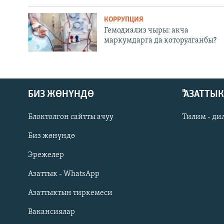
КОРРУПЦИЯ
Гемодиализ чыры: акча
маркумдарга да которулганбы?
БИЗ ЖӨНҮНДӨ
"АЗАТТЫ
Блоктолгон сайтты ачуу
Тилим - ди
Биз жөнүндө
Русский
Эрежелер
Азаттык - WhatsApp
ОНЛАЙН ШЕРИНЕ
Азаттыктын тиркемеси
Вакансиялар