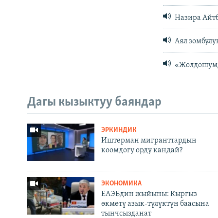
Назира Айтб
Аял зомбулу
«Жолдошумд
Дагы кызыктуу баяндар
ЭРКИНДИК
Иштерман мигранттардын
коомдогу орду кандай?
ЭКОНОМИКА
ЕАЭБдин жыйыны: Кыргыз
өкмөтү азык-түлүктүн баасына
тынчсызданат