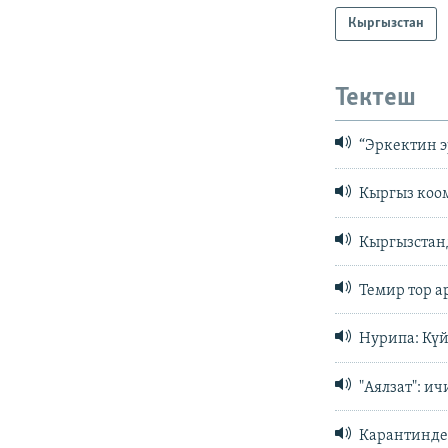
Кыргызстан
Тектеш
“Эркектин э
Кыргыз коо
Кыргызстанд
Темир тор а
Нурипа: Күй
"Аялзат": и
Карантинде 