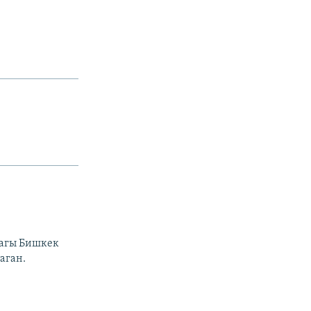
л
дагы Бишкек
аган.