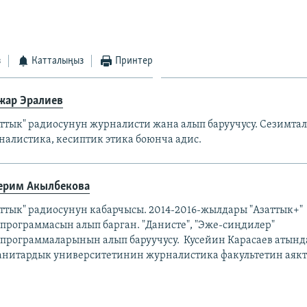
з
Катталыңыз
Принтер
жар Эралиев
аттык" радиосунун журналисти жана алып баруучусу. Сезимта
налистика, кесиптик этика боюнча адис.
ерим Акылбекова
аттык" радиосунун кабарчысы. 2014-2016-жылдары "Азаттык+"
епрограммасын алып барган. "Данисте", "Эже-сиңдилер"
епрограммаларынын алып баруучусу. Кусейин Карасаев атын
анитардык университетинин журналистика факультетин аякт