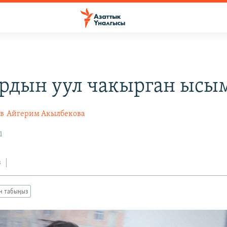
рдын уул чакырган ысы
в
Айгерим Акылбекова
1
з
ан табыңыз