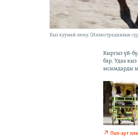
Кыз куумай оюну. (Иллюстрациялык сүр
Кыргыз үй-бү
бар. Удаа кы
ысымдарды ый
Поп-аут пл