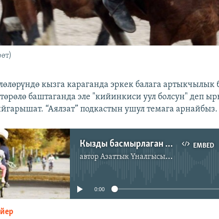
өт)
лөлөрүндө кызга караганда эркек балага артыкчылык 
з төрөлө баштаганда эле "кийинкиси уул болсун" деп ы
гарышат. “Аялзат” подкастын ушул темага арнайбыз.
Кызды басмырлаган ысымдар
EMBED
автор
Азаттык Үналгысы | Кыргызстан: видео, фото, кабарлар
No media source currently available
0:00
ейер
EMBED