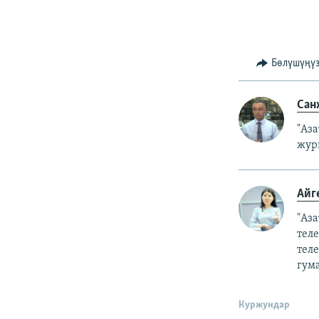
Бөлүшүңү
Сан
"Аз
жур
Айг
"Аз
тел
тел
гум
Куржундар