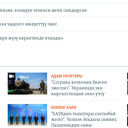
екова: коомдун тепкиси мени сындырган
кка чыдоого милдеттүү эмес
ун жүзү карантинде ачылды»
АДАМ УКУКТАРЫ
"Согушка кеткенин билген
эмеспиз". Украинада эки
кыргызстандык окко учту
БОРБОР АЗИЯ
"ЕАЭБдин талаптары сакталбай
жатат". Чолпон-Атадагы саммит,
Пашиняндын сыны