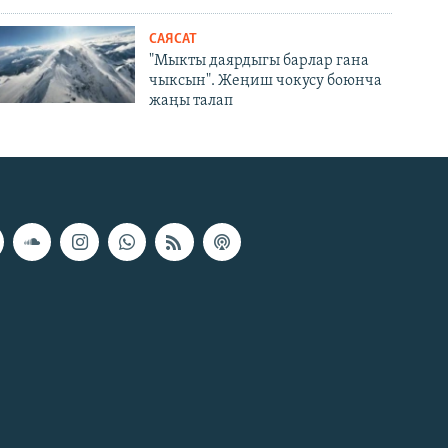
САЯСАТ
"Мыкты даярдыгы барлар гана
чыксын". Жеңиш чокусу боюнча
жаңы талап