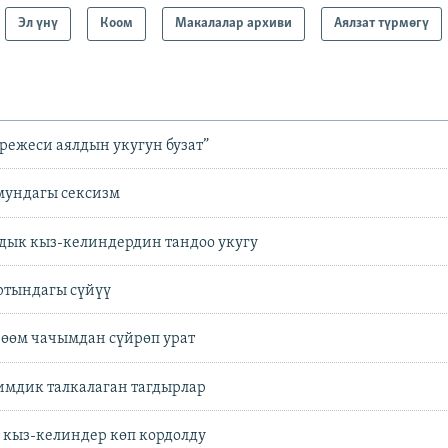
Эл үнү
Коом
Макалалар архиви
Аялзат түрмөгү
режеси аялдын укугун бузат”
мундагы сексизм
ык кыз-келиндердин тандоо укугу
ртындагы сүйүү
өөм чачымдан сүйрөп урат
чимдик талкалаган тагдырлар
кыз-келиндер көп кордолду