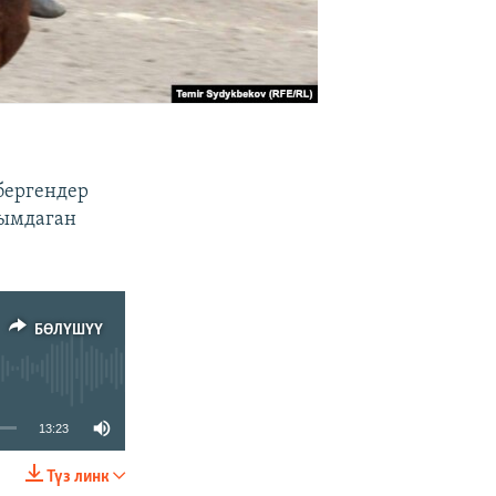
бергендер
рымдаган
БӨЛҮШҮҮ
13:23
Түз линк
БӨЛҮШҮҮ