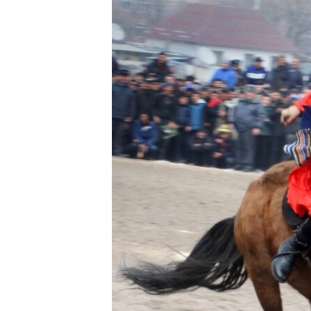
ЭЖЕ-СИҢДИЛЕР
АЗАТТЫК+
ЫҢГАЙСЫЗ СУРООЛОР