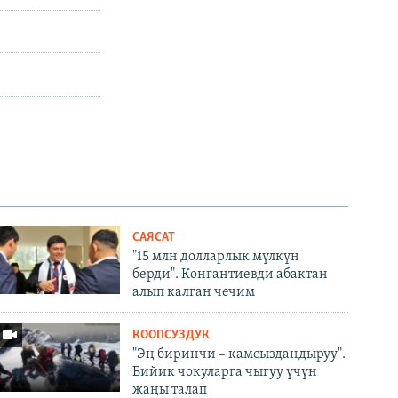
САЯСАТ
"15 млн долларлык мүлкүн
берди". Конгантиевди абактан
алып калган чечим
КООПСУЗДУК
"Эң биринчи – камсыздандыруу".
Бийик чокуларга чыгуу үчүн
жаңы талап