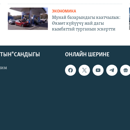
ЭКОНОМИКА
Мунай базарындагы каатчылык:
Өкмөт күйүүчү май дагы
кымбаттай турганын эскертти
КТЫН" САНДЫГЫ
ОНЛАЙН ШЕРИНЕ
лим