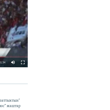
01:34
БӨЛҮШҮҮ
Азаттыктын"
люс” жаштар