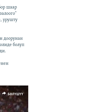
бор шаар
залоого"
, урушту
н доорунан
олиде болуп
ди.
енен
БӨЛҮШҮҮ