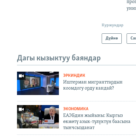
про
уни
Куржундар
Дүйнө
Са
Дагы кызыктуу баяндар
ЭРКИНДИК
Иштерман мигранттардын
коомдогу орду кандай?
ЭКОНОМИКА
ЕАЭБдин жыйыны: Кыргыз
өкмөтү азык-түлүктүн баасына
тынчсызданат