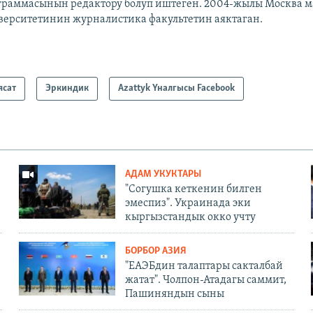
граммасынын редактору болуп иштеген. 2004-жылы Москва 
верситетинин журналистика факультетин аяктаган.
ясат
Эркиндик
Azattyk Үналгысы Facebook
АДАМ УКУКТАРЫ
"Согушка кеткенин билген
эмеспиз". Украинада эки
кыргызстандык окко учту
БОРБОР АЗИЯ
"ЕАЭБдин талаптары сакталбай
жатат". Чолпон-Атадагы саммит,
Пашиняндын сыны