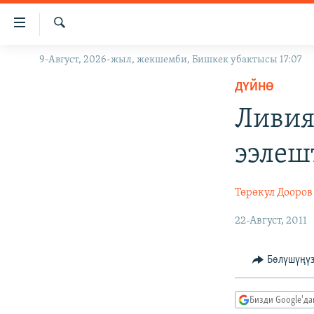
Линктер
Мазмунга
өтүңүз
Издөө
9-Август, 2026-жыл, жекшемби, Бишкек убактысы 17:07
ЖАҢЫЛЫКТАР
Навигацияга
өтүңүз
ДҮЙНӨ
КЫРГЫЗСТАН
Издөөгө
Ливия
ДҮЙНӨ
КЫРГЫЗСТАН
салыңыз
УКРАИНА
САЯСАТ
ДҮЙНӨ
ээлеш
АТАЙЫН ИЛИКТӨӨ
ЭКОНОМИКА
БОРБОР АЗИЯ
ТВ ПРОГРАММАЛАР
МАДАНИЯТ
Төрөкул Дооров
ПОДКАСТ
БҮГҮН АЗАТТЫКТА
22-Август, 2011
ӨЗГӨЧӨ ПИКИР
ЭКСПЕРТТЕР ТАЛДАЙТ
Бөлүшүңү
БИЗ ЖАНА ДҮЙНӨ
ДАНИСТЕ
Бизди Google'д