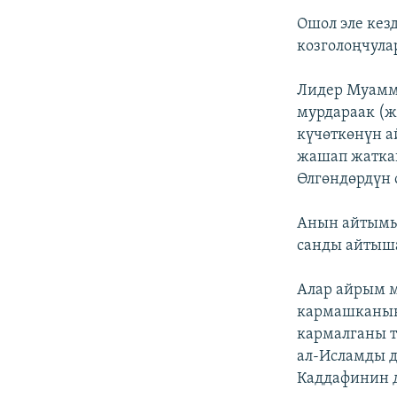
Ошол эле кез
козголоңчула
Лидер Муамма
мурдараак (
күчөткөнүн а
жашап жаткан
Өлгөндөрдүн 
Анын айтымын
санды айтыша
Алар айрым м
кармашканын
кармалганы т
ал-Исламды д
Каддафинин д