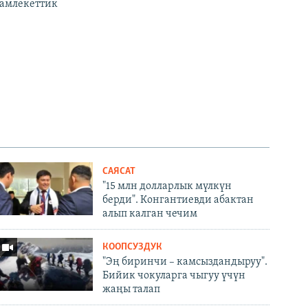
мамлекеттик
px
width
САЯСАТ
"15 млн долларлык мүлкүн
берди". Конгантиевди абактан
алып калган чечим
КООПСУЗДУК
"Эң биринчи – камсыздандыруу".
Бийик чокуларга чыгуу үчүн
жаңы талап