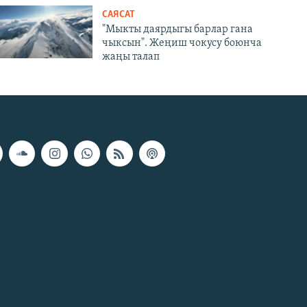
САЯСАТ
"Мыкты даярдыгы барлар гана
чыксын". Жеңиш чокусу боюнча
жаңы талап