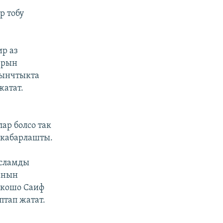
р тобу
р аз
арын
 тынчтыкта
жатат.
ар болсо так
 кабарлашты.
Исламды
анын
 кошо Саиф
птап жатат.