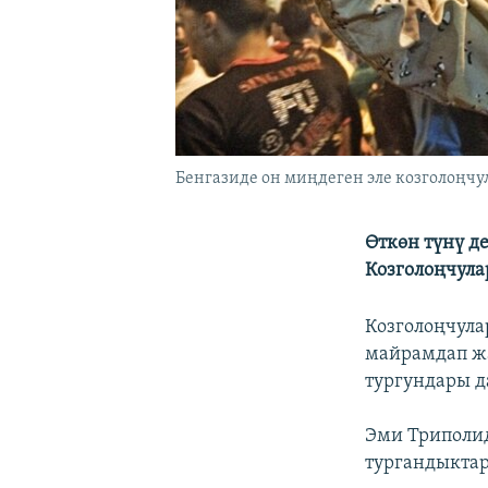
Бенгазиде он миңдеген эле козголоңчу
Өткөн түнү д
Козголоңчула
Козголоңчулар
майрамдап ж
тургундары д
Эми Триполид
тургандыкта