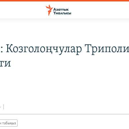
: Козголоңчулар Трипол
ти
з
ан табыңыз