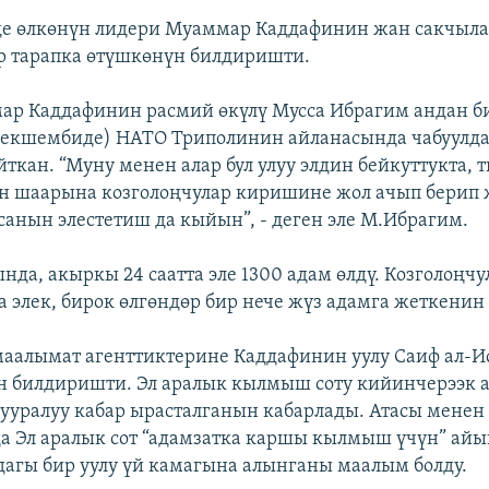
де өлкөнүн лидери Муаммар Каддафинин жан сакчыла
р тарапка өтүшкөнүн билдиришти.
р Каддафинин расмий өкүлү Мусса Ибрагим андан би
жекшембиде) НАТО Триполинин айланасында чабуулд
йткан. “Муну менен алар бул улуу элдин бейкуттукта,
 шаарына козголоңчулар киришине жол ачып берип 
санын элестетиш да кыйын”, - деген эле М.Ибрагим.
да, акыркы 24 саатта эле 1300 адам өлдү. Козголоңчул
 элек, бирок өлгөндөр бир нече жүз адамга жеткенин
аалымат агенттиктерине Каддафинин уулу Саиф ал-
 билдиришти. Эл аралык кылмыш соту кийинчерээк 
ууралуу кабар ырасталганын кабарлады. Атасы менен
а Эл аралык сот “адамзатка каршы кылмыш үчүн” айы
агы бир уулу үй камагына алынганы маалым болду.