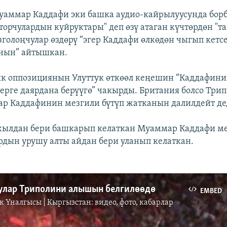
уаммар Каддафи эки башка аудио-кайрылуусунда бор
торчулардын куйруктары" деп өзү атаган күчтөрдөн "та
зголоңчулар өздөрү “эгер Каддафи өлкөдөн чыгып кетсе
анын” айтышкан.
к оппозициянын Улуттук өткөөл кеңешин “Каддафини
рге даярдана берүүгө” чакырды. Британия болсо Трип
ар Каддафинин мезгили бүтүп жатканын далилдейт де
жылдан бери башкарып келаткан Муаммар Каддафи м
рдын урушу алты айдан бери уланып келаткан.
улар Триполини алышын белгилөөдө
EMBED
к Үналгысы | Кыргызстан: видео, фото, кабарлар