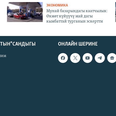
ЭКОНОМИКА
Мунай базарындагы каатчылык:
Өкмөт күйүүчү май дагы
кымбаттай турганын эскертти
КТЫН" САНДЫГЫ
ОНЛАЙН ШЕРИНЕ
лим