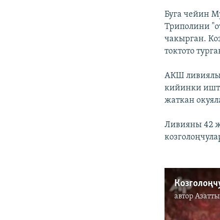
Буга чейин М
Триполини "о
чакырган. Ко
токтото тург
АКШ ливиялы
кийинки иште
жаткан окуял
Ливияны 42 
козголоңчула
Козголоңч
автор
Азатты