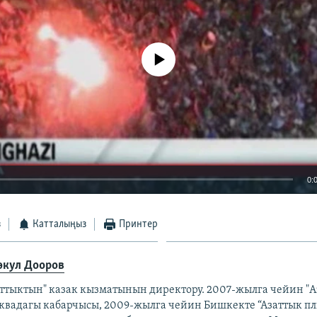
No media source currently available
0:
EMBED
з
Катталыңыз
Принтер
өкул Дооров
аттыктын" казак кызматынын директору. 2007-жылга чейин "
квадагы кабарчысы, 2009-жылга чейин Бишкекте “Азаттык п