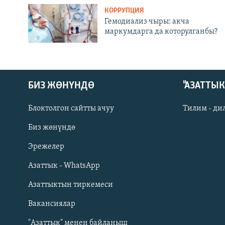
КОРРУПЦИЯ
Гемодиализ чыры: акча
маркумдарга да которулганбы?
БИЗ ЖӨНҮНДӨ
"АЗАТТЫ
Блоктолгон сайтты ачуу
Тилим - ди
Биз жөнүндө
Русский
Эрежелер
Азаттык - WhatsApp
ОНЛАЙН ШЕРИНЕ
Азаттыктын тиркемеси
Вакансиялар
"Азаттык" менен байланыш