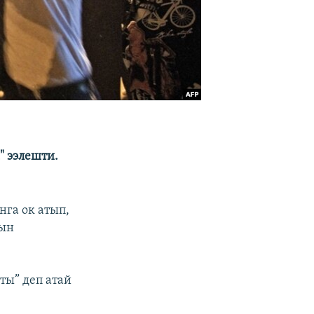
" ээлешти.
нга ок атып,
нын
ты” деп атай