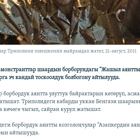
лар Триполини ээлешкенин майрамдап жатат, 21-август, 2011
емонстранттар шаардын борборундагы "Жашыл аянтты
рга эч кандай тоскоолдук болбогону айтылууда.
 борбордук аянтта улуттук байрактарын көтөрүп, асма
атышат. Триполидеги кабарды уккан Бенгази шаары
а көчөгө чыгып, сайран куруп жатышат.
еги борбордук аянтты козголоңчулар “Азапкердин аян
рын айтышууда.