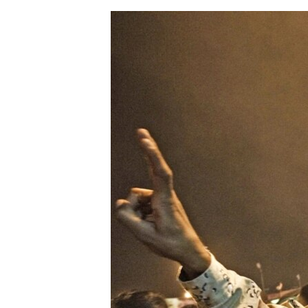
ЭЖЕ-СИҢДИЛЕР
АЗАТТЫК+
ЫҢГАЙСЫЗ СУРООЛОР