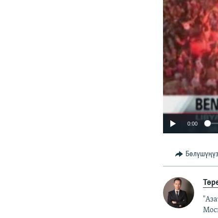
0:00
Бөлүшүңү
Төр
"Аз
Мос