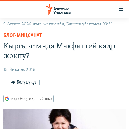
Линктер
Мазмунга
өтүңүз
9-Август, 2026-жыл, жекшемби, Бишкек убактысы 09:36
Навигацияга
ЖАҢЫЛЫКТАР
өтүңүз
БЛОГ-МИҢСАНАТ
КЫРГЫЗСТАН
Издөөгө
Кыргызстанда Макфиттей кадр
салыңыз
ДҮЙНӨ
КЫРГЫЗСТАН
жокпу?
УКРАИНА
САЯСАТ
ДҮЙНӨ
15-Январь, 2016
АТАЙЫН ИЛИКТӨӨ
ЭКОНОМИКА
БОРБОР АЗИЯ
ТВ ПРОГРАММАЛАР
Бөлүшүңүз
МАДАНИЯТ
ПОДКАСТ
БҮГҮН АЗАТТЫКТА
Бизди Google'дан табыңыз
ӨЗГӨЧӨ ПИКИР
ЭКСПЕРТТЕР ТАЛДАЙТ
БИЗ ЖАНА ДҮЙНӨ
Русский
ДАНИСТЕ