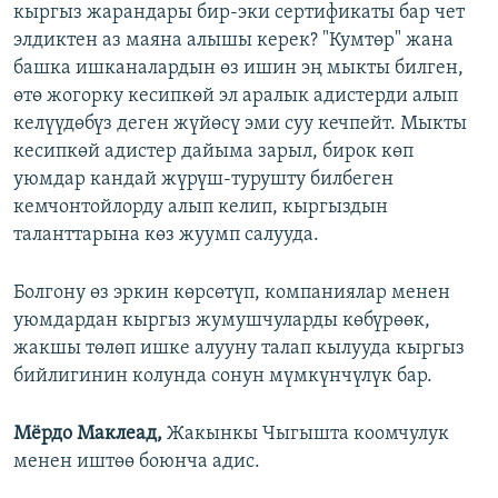
кыргыз жарандары бир-эки сертификаты бар чет
элдиктен аз маяна алышы керек? "Кумтөр" жана
башка ишканалардын өз ишин эң мыкты билген,
өтө жогорку кесипкөй эл аралык адистерди алып
келүүдөбүз деген жүйөсү эми суу кечпейт. Мыкты
кесипкөй адистер дайыма зарыл, бирок көп
уюмдар кандай жүрүш-турушту билбеген
кемчонтойлорду алып келип, кыргыздын
таланттарына көз жуумп салууда.
Болгону өз эркин көрсөтүп, компаниялар менен
уюмдардан кыргыз жумушчуларды көбүрөөк,
жакшы төлөп ишке алууну талап кылууда кыргыз
бийлигинин колунда сонун мүмкүнчүлүк бар.
Мёрдо Маклеад,
Жакынкы Чыгышта коомчулук
менен иштөө боюнча адис.