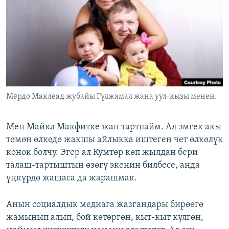
ОНЛАЙН ШЕРИНЕ
ЭЖЕ-СИҢДИЛЕР
АЗАТТЫК+
ЫҢГАЙСЫЗ СУРООЛОР
ЭЕ/АРнун бардык сайттары
Мёрдо Маклеад жубайы Гүлжамал жана уул-кызы менен.
Мен Майкл Макфитке жан тартпайм. Ал эмгек акы
төмөн өлкөдө жакшы айлыкка иштеген чет өлкөлүк
конок болчу. Эгер ал Кумтөр көп жылдан бери
талаш-тартыштын өзөгү экенин билбесе, анда
үңкүрдө жашаса да жарашмак.
Анын социалдык медиага жазгандары бирөөгө
жамынып алып, бой көтөргөн, кыт-кыт күлгөн,