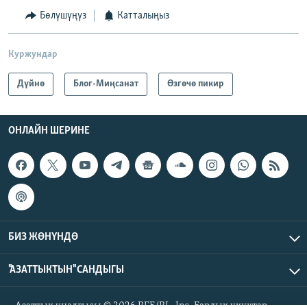
Бөлүшүңүз
Катталыңыз
Куржундар
Дүйнө
Блог-Миңсанат
Өзгөчө пикир
ОНЛАЙН ШЕРИНЕ
БИЗ ЖӨНҮНДӨ
"АЗАТТЫКТЫН" САНДЫГЫ
Азаттык үналгысы © 2026 RFE/RL, Inc. Бардык укуктар