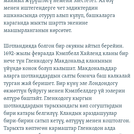
маймыл жүрүштөгү немени элестетет. Ал өзү
менен иштегендерге чет элдиктердин
ашканасында отуруп алып күлүп, башкаларга
караганда мыкты шартта экенине
маашырланганын көрсөтөт.
Шотландияда болгон бир окуяны айтып берейин.
1692-жылы февралда Кэмпбелл Хайленд кланы бир
нече түн Гленкодогу Макдональд кланынын
үйүндө конок болуп калышат. Макдональддар
аларга шотланддардын салты боюнча баш калкалай
турган жай беришет. Бир күнү эле Лондондогу
өкмөттүн буйругу менен Кэмпбеллдер үй ээлерин
өлтүрө баштайт. Гленкодогу кыргын
шотланддардын тарыхындагы көп согуштардын
бири катары белгилүү. Кландык араздашуулар
бири-бирин сатып кетүү, өлтүрүү менен коштолгон.
Тарыхта көптөгөн кармаштар Гленкодон алда