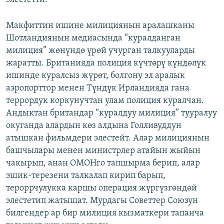
Макфиттин ишине милициянын аралашканы
Шотландиянын медиасында “куралданган
милиция” жөнүндө үрөй учурган талкууларды
жаратты. Британияда полиция күчтөрү күндөлүк
ишинде куралсыз жүрөт, болгону эл аралык
аэропорттор менен Түндүк Ирландияда гана
террордук коркунучтан улам полиция куралчан.
Андыктан британдар “куралдуу милиция” тууралуу
окуганда алардын көз алдына Голливуддун
атышкан фильмдери элестейт. Алар милициянын
башчылары менен министрлер атайын жыйын
чакырып, анан ОМОНго тапшырма берип, алар
эшик-терезени талкалап кирип барып,
тероррчулукка каршы операция жүргүзгөндөй
элестетип жатышат. Мурдагы Советтер Союзун
билгендер ар бир милиция кызматкери тапанча