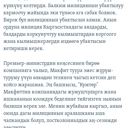
күлкүнү келтирди. Балким милициянын убактылуу
кармоочу жайында эки түнөсө ага сабак болмок.
Бирок бул милициянын убактысын алмак. Анын
ордуна милиция Кыргызстандагы аялдарды,
балдарды коркунучтуу кылмыштардан коргоого
жана кылмышкерлерди издөөгө убактысын
кетириши керек.
Премьер-министрдин кеңсесинен бирөө
компанияга чалып, Макфит туура эмес жүрүм-
туруму үчүн өлкөдөн тезинен чыгып кетсин деп
койсо жарашмак. Эң башкысы, "Кумтөр"
Макфиттин компаниядагы жумушчуларга жана
ишкананын коомдук беделине тийгизген зыянын
билиши керек эле. Менин жубайым кыргыз, анын
оюнда дагы милициянын аралашканы аша
чапкандык болуп, постколониалдык аң-сезимди
элестетти.