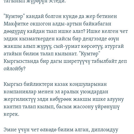
тагынып жүрөрүн эстеди.
"Кумтөр" кандай болгон күндө да жер бетинен
Макфитке окшогон алды-артын байкабаган
дөөдүрдү кайдан таап ишке алат? Ишке келген чет
элдик кызматкерден кайсы бир деңгээлде өзүн
жакшы алып жүрүү, сый-урмат көрсөтүү, атургай
атайын билим талап кылынат. "Кумтөр"
Кыргызстанда бир дагы ширетүүчү табылбайт деп
ойлойбу?
Кыргыз бийликтери казак коңшуларынан
компаниялар менен эл аралык уюмдардан
жергиликтүү элди көбүрөөк жакшы ишке алууну
кантип талап кылып, басым жасоону үйрөнүшү
керек.
Эмне үчүн чет өлкөдө билим алган, дипломдуу