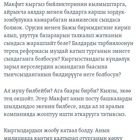
Макфит кыргыз бийликтеринин кылмыштарга,
айрыкча аялдар менен балдарга каршы зордук-
зомбулукка камарабаган мамилесин сындаса
болмок. Орусия менен Бажы биримдигине кирип
алып, улуттук базарларын талкалап жатканын
сындаса жарашпайт беле? Балдарды тарбиялоонун
терең реформасы муздай катып турганын эмнеге
сындаганга болбосун? Кыргызстандагы күндөлүк
зарыл нерселердин асмандаган баасына
тынчсызданганын билдирүүгө неге болбосун?
Ал муну билбейби? Ага баары бирби? Кыязы, экөө
тең окшойт. Эгер Макфит анын посту башкаларды
шылдыңдоо экенин билбесе, анда ал эл аралык
компанияда жооптуу ишти аткарууга татыксыз.
Кыргыздардын жообу катаал болду. Анын
милицияда кантип калтырап отурганын көрүү