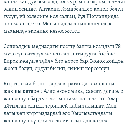
канча кандуу болсо да, ал кыргын азыркыга чейин
элдин эсинде. Анткени Кэмпбеллдер конок болуп
туруп, үй ээлерине кол салган, бул Шотландияда
чоң мааниге ээ. Менин дагы анын канчалык
маанилүү экенине көзүм жетет.
Социалдык медиадагы постту башка кландын 78
мүчөсүн өлтүрүү менен салыштырууга болбойт.
Бирок көңүлгө түйчү бир нерсе бар. Конок койдон
жоош болуп, ордун билип, сыйын көрсөтсүн.
Кыргыз эли башкаларга караганда тамашаны
жакшы көтөрөт. Алар экономика, саясат, деги эле
жашоонун бардык жагын тамашага чалат. Алар
айтылган сынды терикпей кабыл алышат. Мен
дагы көп кыргыздардай эле Кыргызстандагы
жашоонун күңгөй-тескейин сындап калам.