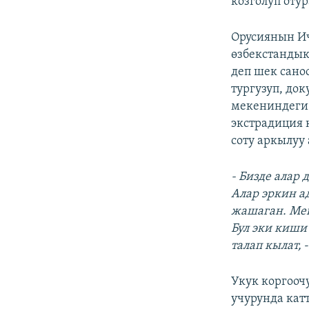
козголуп отур
Орусиянын Ич
өзбекстандык
деп шек сано
тургузуп, док
мекениндеги 
экстрадиция 
соту аркылу
- Бизде алар
Алар эркин а
жашаган. Мен
Бул эки киши
талап кылат,
-
Укук коргооч
учурунда катт