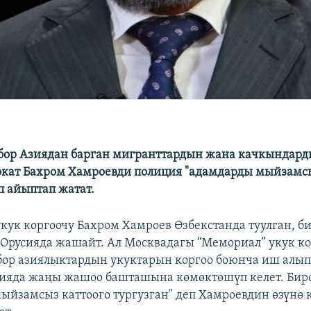
бор Азиядан барган мигранттардын жана качкындард
окат Бахром Хамроевди полиция "адамдарды мыйзамсы
п айыптап жатат.
кук коргоочу Бахром Хамроев Өзбекстанда туулган, би
Орусияда жашайт. Ал Москвадагы “Мемориал” укук ко
ор азиялыктардын укуктарын коргоо боюнча иш алып
ияда жаңы жашоо башташына көмөктөшүп келет. Бир
ыйзамсыз каттоого тургузган" деп Хамроевдин өзүн