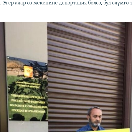
 Эгер алар өз мекенине депортация болсо, бул өлүмгө 