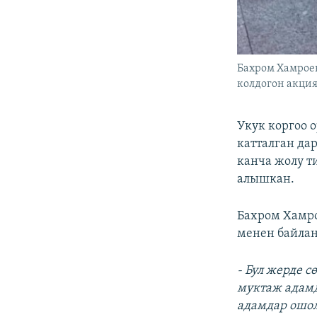
Бахром Хамроев
колдогон акция
Укук коргоо 
катталган да
канча жолу т
алышкан.
Бахром Хамр
менен байлан
- Бул жерде 
муктаж адамда
адамдар ошол