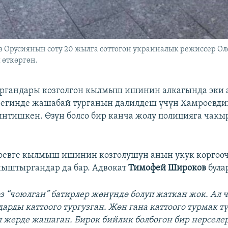
 Орусиянын соту 20 жылга соттогон украиналык режиссер Ол
 өткөргөн.
органдары козголгон кылмыш ишинин алкагында эки 
регинде жашабай турганын далилдеш үчүн Хамроевди
интишкен. Өзүн болсо бир канча жолу полицияга чакы
оевге кылмыш ишинин козголушун анын укук коргоо
ыштыргандар да бар. Адвокат
Тимофей Широков
була
сөз “чоюлган” батирлер жөнүндө болуп жаткан жок. Ал 
рды каттоого тургузган. Жөн гана каттоого турмак тү
 жерде жашаган. Бирок бийлик болбогон бир нерселер