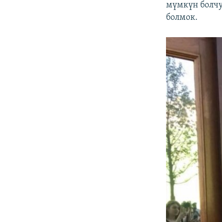
мүмкүн болчу.
болмок.