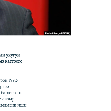
ын укугун
з каттоого
рок 1992-
ргоо
 барат жана
ок азыр
ө кылмыш иши