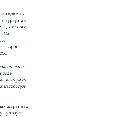
эки адамды –
о тургузган
ле, каттоого
т. Өз
иги
ча Европа
ен.
олгон эмес.
йүмдө
ып кетчүмүн.
н каттоосун
дык жарандар
лушу толук