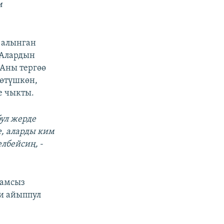
м
 алынган
 Алардын
 Аны тергөө
нөтүшкөн,
 чыкты.
бул жерде
е, аларды ким
елбейсиң,
-
замсыз
ри айыппул