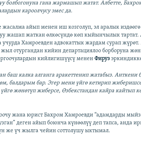
уу болбогонуна гана жармашып жатат. Албетте, Бахро
лардын кароолчусу эмес да.
 жасалма айып менен иш козголуп, эл аралык издөөгө
уу жашап жаткан өлкөсүндө көп кыйынчылык тартат.
а учурда Хамроевден адвокаттык жардам сурап жүрөт.
 жыл отургандан кийин департациялоо борборуна жө
оргоочулардын кийлигишүүсү менен
Фируз
эркиндикке
дан баш калка алганга аракеттенип жатабыз. Анткени 
өм, балдарым бар. Эгер мени үйгө кетирип жиберишс
и үйгө жөнөтүп жиберсе, Өзбекстандан кайра кайтып к
гоочу жана юрист Бахром Хамроевди “адамдарды мый
гузган” деген айып боюнча күнөөлүү деп тапса, анда и
н же үч жылга чейин соттолушу ыктымал.