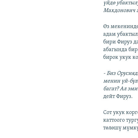
үйдө убактыл
Махдонович а
Өз мекенинде
адам убактыл
бири Фируз д
абагында бир
бирок укук к
- Биз Орусия
менин үй-бүл
багат? Ал эм
дейт Фируз.
Сот укук кор
каттоого тур
төлөшү мүмкү