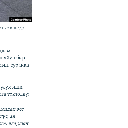
ег Сенцовду
адам
н үйүн бир
рып, суракка
чулук иши
рга токтолду:
чындап эле
гүл, ал
ге, алардын