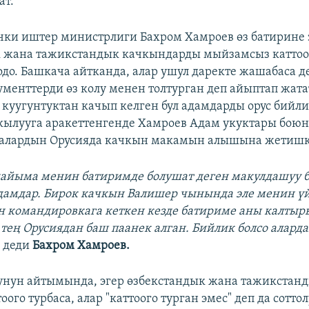
ат.
ки иштер министрлиги Бахром Хамроев өз батирине 
 жана тажикстандык качкындарды мыйзамсыз каттоог
одо. Башкача айтканда, алар ушул даректе жашабаса де
ументтерди өз колу менен толтурган деп айыптап жата
куугунтуктан качып келген бул адамдарды орус бийл
кылууга аракеттенгенде Хамроев Адам укуктары боюн
у алардын Орусияда качкын макамын алышына жетишк
 дайыма менин батиримде болушат деген макулдашуу б
дамдар. Бирок качкын Валишер чынында эле менин ү
 командировкага кеткен кезде батириме аны калтыр
 тең Орусиядан баш паанек алган. Бийлик болсо аларда
 деди
Бахром Хамроев​.
унун айтымында, эгер өзбекстандык жана тажикстан
оого турбаса, алар "каттоого турган эмес" деп да сотто