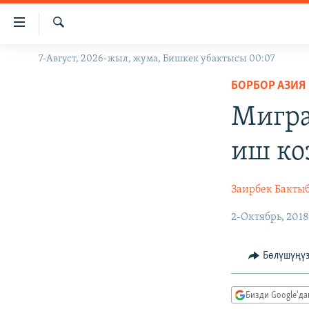
Линктер
Мазмунга
өтүңүз
Издөө
7-Август, 2026-жыл, жума, Бишкек убактысы 00:07
ЖАҢЫЛЫКТАР
Навигацияга
өтүңүз
БОРБОР АЗИЯ
КЫРГЫЗСТАН
Издөөгө
Мигра
ДҮЙНӨ
КЫРГЫЗСТАН
салыңыз
УКРАИНА
САЯСАТ
ДҮЙНӨ
иш ко
АТАЙЫН ИЛИКТӨӨ
ЭКОНОМИКА
БОРБОР АЗИЯ
ТВ ПРОГРАММАЛАР
МАДАНИЯТ
Заирбек Бакты
ПОДКАСТ
БҮГҮН АЗАТТЫКТА
2-Октябрь, 201
ӨЗГӨЧӨ ПИКИР
ЭКСПЕРТТЕР ТАЛДАЙТ
Бөлүшүңү
БИЗ ЖАНА ДҮЙНӨ
ДАНИСТЕ
Бизди Google'д