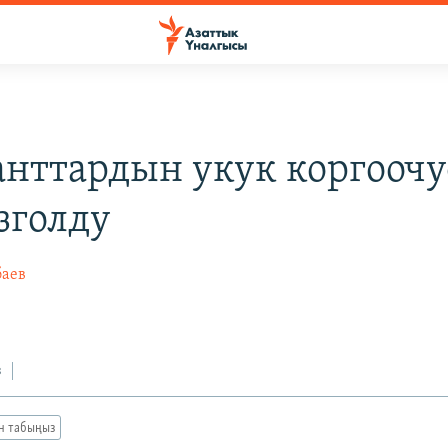
нттардын укук коргоочу
зголду
баев
8
з
ан табыңыз