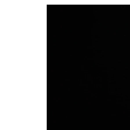
ЭЖЕ-СИҢДИЛЕР
АЗАТТЫК+
ЫҢГАЙСЫЗ СУРООЛОР