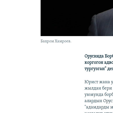
Бахром Хамроев.
Орусияда Бор
коргогон адв
тургузган" де
Юрист жана у
жылдан бери 
уюмунда борб
алардын Орус
"адамдарды м