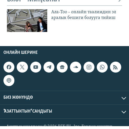
Ала-Тоо – онлайн таалимдин эл
аралык бешиги болууга тийиш
ОНЛАЙН ШЕРИНЕ
БИЗ ЖӨНҮНДӨ
"АЗАТТЫКТЫН" САНДЫГЫ
Азаттык үналгысы © 2026 RFE/RL, Inc. Бардык укуктар