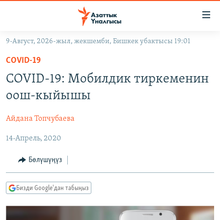
Линктер
Мазмунга
өтүңүз
9-Август, 2026-жыл, жекшемби, Бишкек убактысы 19:01
Навигацияга
ЖАҢЫЛЫКТАР
өтүңүз
COVID-19
КЫРГЫЗСТАН
Издөөгө
COVID-19: Мобилдик тиркеменин
салыңыз
ДҮЙНӨ
КЫРГЫЗСТАН
оош-кыйышы
УКРАИНА
САЯСАТ
ДҮЙНӨ
Айдана Топчубаева
АТАЙЫН ИЛИКТӨӨ
ЭКОНОМИКА
БОРБОР АЗИЯ
14-Апрель, 2020
ТВ ПРОГРАММАЛАР
МАДАНИЯТ
ПОДКАСТ
БҮГҮН АЗАТТЫКТА
Бөлүшүңүз
ӨЗГӨЧӨ ПИКИР
ЭКСПЕРТТЕР ТАЛДАЙТ
Бизди Google'дан табыңыз
БИЗ ЖАНА ДҮЙНӨ
Русский
ДАНИСТЕ