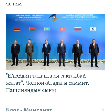
чечим
"ЕАЭБдин талаптары сакталбай
жатат". Чолпон-Атадагы саммит,
Пашиняндын сыны
Блог - Миңсанат