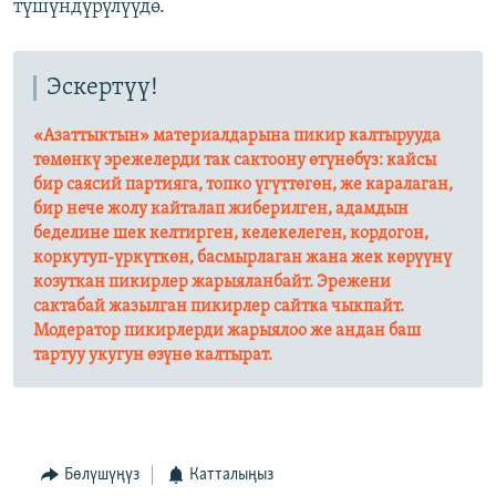
түшүндүрүлүүдө.
Эскертүү!
«Азаттыктын» материалдарына пикир калтырууда
төмөнкү эрежелерди так сактоону өтүнөбүз: кайсы
бир саясий партияга, топко үгүттөгөн, же каралаган,
бир нече жолу кайталап жиберилген, адамдын
беделине шек келтирген, келекелеген, кордогон,
коркутуп-үркүткөн, басмырлаган жана жек көрүүнү
козуткан пикирлер жарыяланбайт. Эрежени
сактабай жазылган пикирлер сайтка чыкпайт.
Модератор пикирлерди жарыялоо же андан баш
тартуу укугун өзүнө калтырат.​
Бөлүшүңүз
Катталыңыз