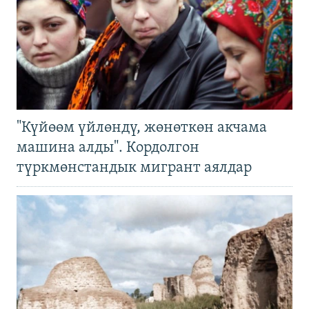
"Күйөөм үйлөндү, жөнөткөн акчама
машина алды". Кордолгон
түркмөнстандык мигрант аялдар