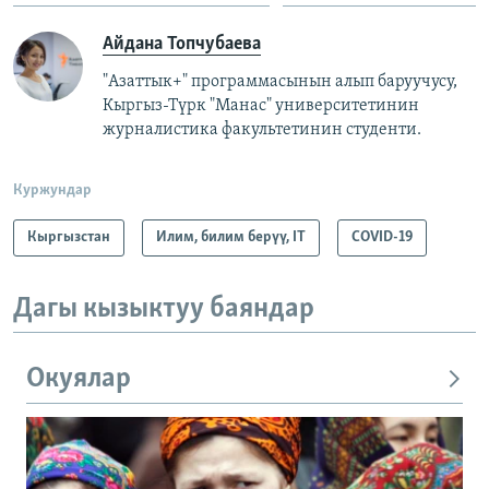
Айдана Топчубаева
"Азаттык+" программасынын алып баруучусу,
Кыргыз-Түрк "Манас" университетинин
журналистика факультетинин студенти.
Куржундар
Кыргызстан
Илим, билим берүү, IT
COVID-19
Дагы кызыктуу баяндар
Окуялар