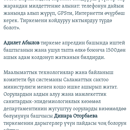
жарандан милдеттенме алынат: телефонун дайым
жанында алып жүрүп, GPSти, Интернетти өчүрбөш
керек. Тиркемени койдуруу ыктыярдуу түрдө
болот».
Адилет Абылов
тиркеме апрелдин башында иштей
баштаганын жана ушул тапта өлкө боюнча 1500дөн
ашык адам колдонуп жатканын билдирди.
Маалыматтык технологиялар жана байланыш
комитети бул системаны Саламаттык сактоо
министрлиги менен кошо ишке ашырып жатат.
Оорулардын алдын алуу жана мамлекеттик
санитардык-эпидемиологиялык көзөмөл
департаментинин жугуштуу ооруларды көзөмөлдөө
бөлүмүнүн башчысы
Динара Оторбаева
тиркеменин дарыгерлер үчүн пайдасы чоң болорун