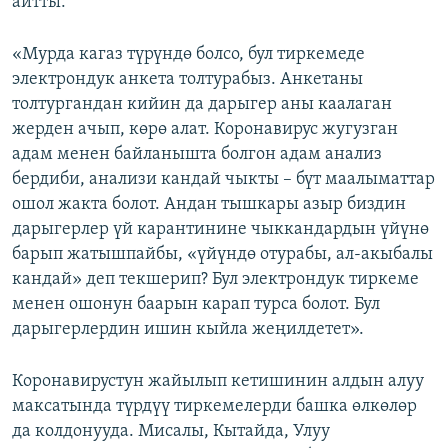
айтты:
«Мурда кагаз түрүндө болсо, бул тиркемеде
электрондук анкета толтурабыз. Анкетаны
толтургандан кийин да дарыгер аны каалаган
жерден ачып, көрө алат. Коронавирус жугузган
адам менен байланышта болгон адам анализ
бердиби, анализи кандай чыкты – бүт маалыматтар
ошол жакта болот. Андан тышкары азыр биздин
дарыгерлер үй карантинине чыккандардын үйүнө
барып жатышпайбы, «үйүндө отурабы, ал-акыбалы
кандай» деп текшерип? Бул электрондук тиркеме
менен ошонун баарын карап турса болот. Бул
дарыгерлердин ишин кыйла жеңилдетет».
Коронавирустун жайылып кетишинин алдын алуу
максатында түрдүү тиркемелерди башка өлкөлөр
да колдонууда. Мисалы, Кытайда, Улуу