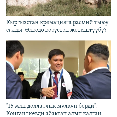
Кыргызстан кремацияга расмий тыюу
салды. Өлкөдө көрүстөн жетиштүүбү?
"15 млн долларлык мүлкүн берди".
Конгантиевди абактан алып калган