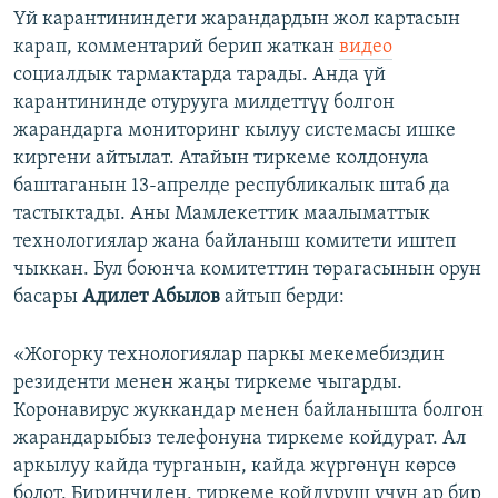
Үй карантининдеги жарандардын жол картасын
карап, комментарий берип жаткан
видео
социалдык тармактарда тарады. Анда үй
карантининде отурууга милдеттүү болгон
жарандарга мониторинг кылуу системасы ишке
киргени айтылат. Атайын тиркеме колдонула
баштаганын 13-апрелде республикалык штаб да
тастыктады. Аны Мамлекеттик маалыматтык
технологиялар жана байланыш комитети иштеп
чыккан. Бул боюнча комитеттин төрагасынын орун
басары
Адилет Абылов
айтып берди:
«Жогорку технологиялар паркы мекемебиздин
резиденти менен жаңы тиркеме чыгарды.
Коронавирус жуккандар менен байланышта болгон
жарандарыбыз телефонуна тиркеме койдурат. Ал
аркылуу кайда турганын, кайда жүргөнүн көрсө
болот. Биринчиден, тиркеме койдуруш үчүн ар бир