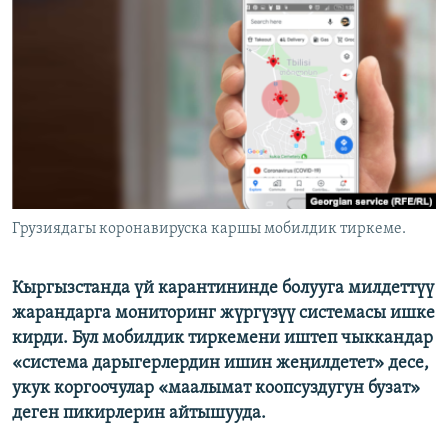
ОНЛАЙН ШЕРИНЕ
ЭЖЕ-СИҢДИЛЕР
АЗАТТЫК+
ЫҢГАЙСЫЗ СУРООЛОР
ЭЕ/АРнун бардык сайттары
Грузиядагы коронавируска каршы мобилдик тиркеме.
Кыргызстанда үй карантининде болууга милдеттүү
жарандарга мониторинг жүргүзүү системасы ишке
кирди. Бул мобилдик тиркемени иштеп чыккандар
«система дарыгерлердин ишин жеңилдетет» десе,
укук коргоочулар «маалымат коопсуздугун бузат»
деген пикирлерин айтышууда.