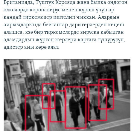
Британияда, Түштүк Кореяда жана башка ондогон
өлкөлөрдө коронавирус менен күрөш үчүн ар
кандай тиркемелер иштелип чыккан. Алардын
айрымдарында бейтаптар дарыгерлерден кеңеш
алышса, кээ бир тиркемелерде вируска кабылган
адамдардын жүргөн жерлери картага түшүрүлүп,
адистер аны көрө алат.