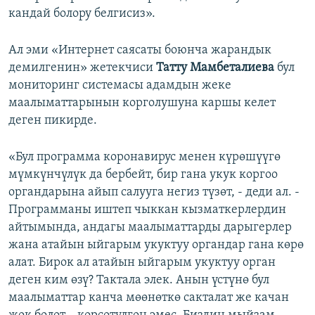
кандай болору белгисиз».
Ал эми «Интернет саясаты боюнча жарандык
демилгенин» жетекчиси
Татту Мамбеталиева
бул
мониторинг системасы адамдын жеке
маалыматтарынын корголушуна каршы келет
деген пикирде.
«Бул программа коронавирус менен күрөшүүгө
мүмкүнчүлүк да бербейт, бир гана укук коргоо
органдарына айып салууга негиз түзөт, - деди ал. -
Программаны иштеп чыккан кызматкерлердин
айтымында, андагы маалыматтарды дарыгерлер
жана атайын ыйгарым укуктуу органдар гана көрө
алат. Бирок ал атайын ыйгарым укуктуу орган
деген ким өзү? Тактала элек. Анын үстүнө бул
маалыматтар канча мөөнөткө сакталат же качан