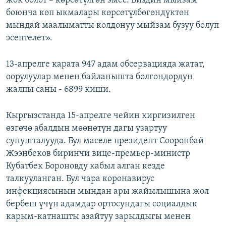
жок болот – көрсөтүлгөн эмес. Биздин мыйзам
боюнча көп ыкмалары көрсөтүлбөгөндүктөн
мындай маалыматты колдонуу мыйзам бузуу болуп
эсептелет».
13-апрелге карата 947 адам обсервацияда жатат,
оорулуулар менен байланышта болгондордун
жалпы саны - 6899 киши.
Кыргызстанда 15-апрелге чейин киргизилген
өзгөчө абалдын мөөнөтүн дагы узартуу
сунушталууда. Бул маселе президент Сооронбай
Жээнбеков биринчи вице-премьер-министр
Кубатбек Бороновду кабыл алган кезде
талкууланган. Бул чара коронавирус
инфекциясынын мындан ары жайылышына жол
бербеш үчүн адамдар ортосундагы социалдык
карым-катнашты азайтуу зарылдыгы менен