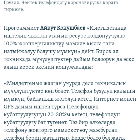
Грузия. Чөнтөк телефондогу коронавируска карата
тиркеме.
Программист
Айкут Конушбаев
«Кыргызстанда
иштелип чыккан атайын ресурс колдонуучулар
100% жоопкерчиликтүү мамиле кылса гана
натыйжалуу болушу мүмкүн» дейт. Бирок ал
техникада мүчүлүштүктөр дайым болоорун да эске
алыш керек экенин кошумчалады:
«Милдеттенме жазган учурда деле техникалык
мүчүлүштүктөр көп болот. Телефон бузулуп калышы
мүмкүн, байланыш жоголуп кетет, Интернет менен
GPS дайым иштеп турса (телефондун
кубаттуулугунун 20-30%ы кетет), телефондун
кубаттуулугу бат түгөнөт. Кээ бир өлкөлөрдө
телефону жокторго мамлекет өзү мажбурлап
телефон берип жатыптыр. Бизде болсо бул жагы