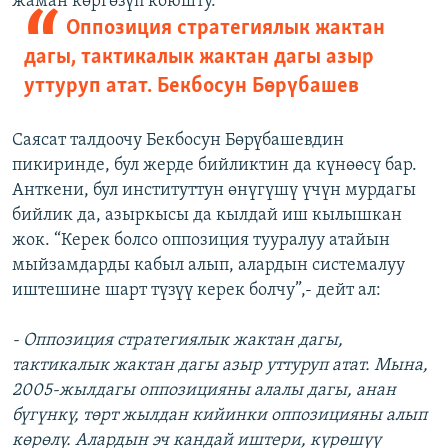
жаман көргөзүп коюшту.
Оппозиция стратегиялык жактан
дагы, тактикалык жактан дагы азыр
уттуруп атат. Бекбосун Бөрүбашев
Саясат талдоочу Бекбосун Бөрүбашевдин
пикиринде, бул жерде бийликтин да күнөөсү бар.
Анткени, бул институттун өнүгүшү үчүн мурдагы
бийлик да, азыркысы да кылдай иш кылышкан
жок. “Керек болсо оппозиция тууралуу атайын
мыйзамдарды кабыл алып, алардын системалуу
иштешине шарт түзүү керек болчу”,- дейт ал:
- Оппозиция стратегиялык жактан дагы,
тактикалык жактан дагы азыр уттуруп атат. Мына,
2005-жылдагы оппозицияны алалы дагы, анан
бүгүнкү, төрт жылдан кийинки оппозицияны алып
көрөлү. Алардын эч кандай иштери, күрөшүү