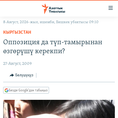
Линктер
Мазмунга
өтүңүз
8-Август, 2026-жыл, ишемби, Бишкек убактысы 09:10
Навигацияга
ЖАҢЫЛЫКТАР
өтүңүз
КЫРГЫЗСТАН
КЫРГЫЗСТАН
Издөөгө
Оппозиция да түп-тамырынан
салыңыз
ДҮЙНӨ
КЫРГЫЗСТАН
өзгөрүшү керекпи?
УКРАИНА
САЯСАТ
ДҮЙНӨ
27-Август, 2009
АТАЙЫН ИЛИКТӨӨ
ЭКОНОМИКА
БОРБОР АЗИЯ
ТВ ПРОГРАММАЛАР
Бөлүшүңүз
МАДАНИЯТ
ПОДКАСТ
БҮГҮН АЗАТТЫКТА
Бизди Google'дан табыңыз
ӨЗГӨЧӨ ПИКИР
ЭКСПЕРТТЕР ТАЛДАЙТ
БИЗ ЖАНА ДҮЙНӨ
Русский
ДАНИСТЕ