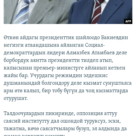
Өткөн айдагы президенттик шайлоодо Бакиевдин
негизги атаандашына айланган Социал-
демократтардын лидери Алмазбек Атамбаев деле
борбордук аянтта президентти тилдеп атып,
капысынан премьер-министрге айланып кеткен
жайы бар. Учурдагы режимдин элдешкис
душманындай болгондору деле кызмат сунушталса
ары өтө калып, бир тобу бүгүн да чоң кызматтарда
отурушат.
Талдоочулардын пикиринде, оппозиция аттуу
саясий институтту дал ошондой туруксуз, эски,
тажатма, көчө саясатчылары бузуп, эл алдында да