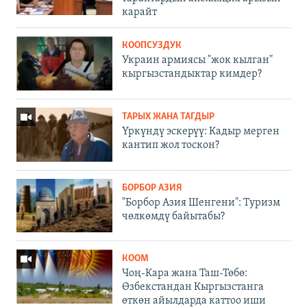
карайт
КООПСУЗДУК
Украин армиясы "жок кылган"
кыргызстандыктар кимдер?
ТАРЫХ ЖАНА ТАГДЫР
Үркүндү эскерүү: Кадыр мерген
кантип жол тоскон?
БОРБОР АЗИЯ
"Борбор Азия Шенгени": Туризм
чөлкөмдү байытабы?
КООМ
Чоң-Кара жана Таш-Төбө:
Өзбекстандан Кыргызстанга
өткөн айылдарда каттоо иши