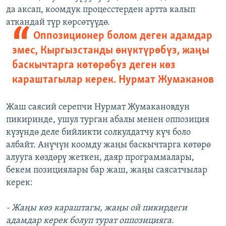
да аксап, коомдук процесстерден артта калып
аткандай түр көрсөтүүдө.
Оппозиционер болом деген адамдар
эмес, Кыргызстанды өнүктүрөбүз, жаңы
баскычтарга көтөрөбүз деген көз
караштагылар керек. Нурмат Жумаканов
Жаш саясий серепчи Нурмат Жумакановдун
пикиринде, ушул турган абалы менен оппозиция
күзүндө деле бийликти солкулдатчу күч боло
албайт. Анүчүн коомду жаңы баскычтарга көтөрө
алууга көздөрү жеткен, даяр программалары,
бекем позициялары бар жаш, жаңы саясатчылар
керек:
- Жаңы көз караштагы, жаңы ой пикирдеги
адамдар керек болуп турат оппозицияга.