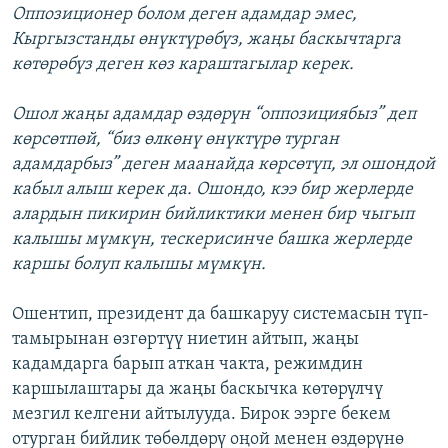
Оппозиционер болом деген адамдар эмес,
Кыргызстанды өнүктүрөбүз, жаңы баскычтарга
көтөрөбүз деген көз караштагылар керек.
Ошол жаңы адамдар өздөрүн “оппозициябыз” деп
көрсөтпөй, “биз өлкөнү өнүктүрө турган
адамдарбыз” деген маанайда көрсөтүп, эл ошондой
кабыл алыш керек да. Ошондо, кээ бир жерлерде
алардын пикирин бийликтики менен бир чыгып
калышы мүмкүн, тескерисинче башка жерлерде
каршы болуп калышы мүмкүн.
Ошентип, президент да башкаруу системасын түп-
тамырынан өзгөртүү ниетин айтып, жаңы
кадамдарга барып аткан чакта, режимдин
каршылаштары да жаңы баскычка көтөрүлчү
мезгил келгени айтылууда. Бирок ээрге бекем
отурган бийлик төбөлдөрү оңой менен өздөрүнө