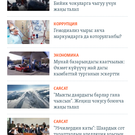
Бийик чокуларга чыгуу үчүн
жаңы талап
КОРРУПЦИЯ
Гемодиализ чыры: акча
маркумдарга да которулганбы?
ЭКОНОМИКА
Мунай базарындагы каатчылык:
Өкмөт күйүүчү май дагы
кымбаттай турганын эскертти
САЯСАТ
"Мыкты даярдыгы барлар гана
чыксын". Жеңиш чокусу боюнча
жаңы талап
САЯСАТ
"75чилердин каты": Шаардык сот
тараптардын апелляция арызын