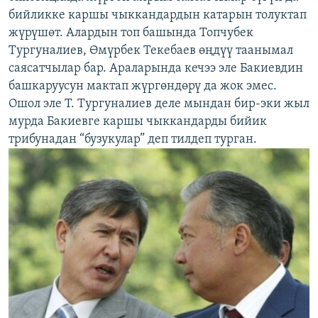
бийликке каршы чыккандардын катарын толуктап
жүрүшөт. Алардын топ башында Топчубек
Тургуналиев, Өмүрбек Текебаев өңдүү таанымал
саясатчылар бар. Араларында кечээ эле Бакиевдин
башкаруусун мактап жүргөндөрү да жок эмес.
Ошол эле Т. Тургуналиев деле мындан бир-эки жыл
мурда Бакиевге каршы чыккандарды бийик
трибунадан “бузукулар” деп тилдеп турган.