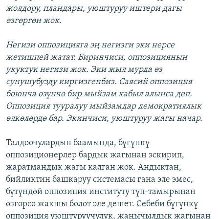
жолдору, пландары, уюштуруу иштери дагы
өзгөргөн жок.
Негизи оппозицияга эң негизги эки нерсе
жетишпей жатат. Биринчиси, оппозициянын
укуктук негизи жок. Эки жыл мурда өз
сунушубузду киргизгенбиз. Саясий оппозиция
боюнча өзүнчө бир мыйзам кабыл алынса деп.
Оппозиция тууралуу мыйзамдар демократиялык
өлкөлөрдө бар. Экинчиси, уюштуруу жагы начар.
Талдоочулардын баамында, бүгүнкү
оппозиционерлер бардык жагынан эскирип,
жаратмандык жагы калган жок. Андыктан,
бийликтин башкаруу системасы гана эле эмес,
бүтүндөй оппозиция институту түп-тамырынан
өзгөрсө жакшы болот эле дешет. Себеби бүгүнкү
оппозиция уюштуруучулук, жаңычылдык жагынан