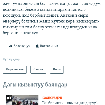
олуттуу каршылаш боло алчу, жаңы, жаш, акылдуу,
позициясы бекем атаандаштардын топтоло
коюшуна жол бербейт дешет. Анткени сыры,
өнөрлөрү белгисиз жаңы күчтөн көрө, кыйкырып-
кыйкырып тим болчу эски атаандаштардын кала
бергени ынгайлуу.
Бөлүшүңүз
Катталыңыз
Куржундар
Кыргызстан
Саясат
Коом
Дагы кызыктуу баяндар
КООПСУЗДУК
"Эң биринчи – камсыздандыруу".