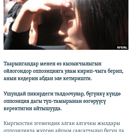
ОНЛАЙН ШЕРИНЕ
ЭЖЕ-СИҢДИЛЕР
АЗАТТЫК+
ЫҢГАЙСЫЗ СУРООЛОР
ЭЕ/АРнун бардык сайттары
Таарынгандар менен өз кызыкчылыгын
ойлогондор оппозицияга улам кирип-чыга берип,
анын кедерин абдан эле кетиришти.
Ушундай пикирдеги талдоочулар, бүгүнкү күндө
оппозиция дагы түп-тамырынан өзгөрүүсү
керектигин айтышууда.
Кыргызстан эгемендик алган алгачкы жылдары
оппозицияда жүргөн айрым саясатчылар бүгүн да