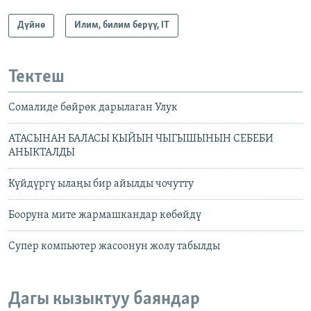
Дүйнө
Илим, билим берүү, IT
Тектеш
Сомалиде бөйрөк дарылаган Улук
АТАСЫНАН БАЛАСЫ КЫЙЫН ЧЫГЫШЫНЫН СЕБЕБИ
АНЫКТАЛДЫ
Күйдүргү ылаңы бир айылды чочутту
Бооруна мите жармашкандар көбөйдү
Супер компьютер жасоонун жолу табылды
Дагы кызыктуу баяндар