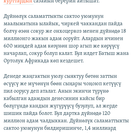
курттардын
сазайын берерин айтышат.
Дүйнөлүк саламаттыкты сактоо уюмунун
маалыматына ылайык, чиркей чаккандан пайда
болчу өзөн сокур же онхоцеркоз менен дүйнөдө 18
миллионго жакын адам ооруйт. Алардын ичинен
600 миңдей адам көзүнөн шор агып же көрүүсү
начарлап, сокур болуп калат. Бул илдет Батыш жана
Ортолук Африкада көп кездешет.
Денеде жаңгактын уюлу сыяктуу бөтөн заттын
өсүүсү же мүчөнүн бөөн сыңары чоңоюп кетүүсү
пил оорусу деп аталат. Анын экинчи түрүнө
кабылган адамдын денесинин кайсы бир
бөлүгүндө кандын жүгүрүүсү бузулуп, ал жерде
шишик пайда болот. Бул дартка дүйнөдө 120
миллион адам чалдыккан. Дүйнөлүк саламаттыкты
сактоо уюмунун билдиришинче, 1,4 миллиард