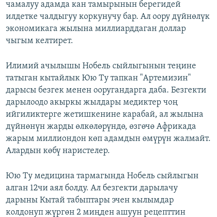
чамалуу адамда кан тамырынын берегидей
илдетке чалдыгуу коркунучу бар. Ал оору дүйнөлүк
экономикага жылына миллиарддаган доллар
чыгым келтирет.
Илимий ачылышы Нобель сыйлыгынын теңине
татыган кытайлык Юю Ту тапкан "Артемизин"
дарысы безгек менен ооругандарга даба. Безгекти
дарылоодо акыркы жылдары медиктер чоң
ийгиликтерге жетишкенине карабай, ал жылына
дүйнөнүн жарды өлкөлөрүндө, өзгөчө Африкада
жарым миллиондон көп адамдын өмүрүн жалмайт.
Алардын көбү наристелер.
Юю Ту медицина тармагында Нобель сыйлыгын
алган 12чи аял болду. Ал безгекти дарылачу
дарыны Кытай табыптары эчен кылымдар
колдонуп жүргөн 2 миңден ашуун рецепттин