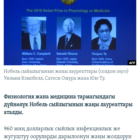
ОНЛАЙН ШЕРИНЕ
ЭЖЕ-СИҢДИЛЕР
АЗАТТЫК+
ЫҢГАЙСЫЗ СУРООЛОР
ЭЕ/АРнун бардык сайттары
Нобель сыйылыгынын жаңы лауреаттары (солдон оңго)
Уильям Кэмпбелл, Сатоси Омура жана Юю Ту.
Физиология жана медицина тармагындагы
дүйнөлүк Нобель сыйлыгынын жаңы лауреаттары
аталды.
960 миң долларлык сыйлык инфекциялык же
жугуштуу ооруларды дарылоонун жаңы жолдорун