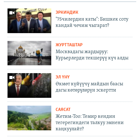
ЭРКИНДИК
"75чилердин каты": Бишкек соту
кандай чечим чыгарат?
ЖУРТТАШТАР
Москвадагы жардыруу:
Курьерлерди текшерүү күч алды
ЭЛ ҮНҮ
Өкмөт күйүүчү майдын баасы
дагы көтөрүлөрүн эскертти
САЯСАТ
Жетим-Тоо: Темир кендин
тегерегиндеги талкуу эмнени
каңкуулайт?