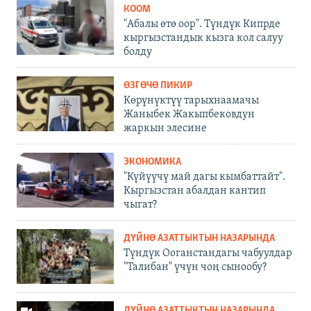
КООМ
"Абалы өтө оор". Түндүк Кипрде
кыргызстандык кызга кол салуу
болду
ӨЗГӨЧӨ ПИКИР
Көрүнүктүү тарыхнаамачы
Жаныбек Жакыпбековдун
жаркын элесине
ЭКОНОМИКА
"Күйүүчү май дагы кымбаттайт".
Кыргызстан абалдан кантип
чыгат?
ДҮЙНӨ АЗАТТЫКТЫН НАЗАРЫНДА
Түндүк Ооганстандагы чабуулдар
"Талибан" үчүн чоң сынообу?
ДҮЙНӨ АЗАТТЫКТЫН НАЗАРЫНДА