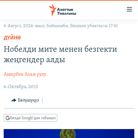
Линктер
Мазмунга
өтүңүз
6-Август, 2026-жыл, бейшемби, Бишкек убактысы 17:41
Навигацияга
ЖАҢЫЛЫКТАР
өтүңүз
ДҮЙНӨ
КЫРГЫЗСТАН
Издөөгө
Нобелди мите менен безгекти
салыңыз
ДҮЙНӨ
КЫРГЫЗСТАН
жеңгендер алды
УКРАИНА
САЯСАТ
ДҮЙНӨ
Амирбек Азам уулу
АТАЙЫН ИЛИКТӨӨ
ЭКОНОМИКА
БОРБОР АЗИЯ
6-Октябрь, 2015
ТВ ПРОГРАММАЛАР
МАДАНИЯТ
ПОДКАСТ
БҮГҮН АЗАТТЫКТА
Бөлүшүңүз
ӨЗГӨЧӨ ПИКИР
ЭКСПЕРТТЕР ТАЛДАЙТ
Бизди Google'дан табыңыз
БИЗ ЖАНА ДҮЙНӨ
Русский
ДАНИСТЕ