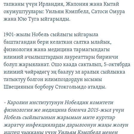
тапканы үчүн Ирландия, Жапония жана Кытай
окумуштуулары: Уильям Кэмпбелл, Сатоси Омура
жана Юю Туга ыйгарылды.
1901-жылы Нобель сыйлыгы ыйгарыла
баштагандан бери келаткан салтка ылайык,
физиология жана медицина тармагындагы
илимий ачылыштардын лауреаттары биринчи
болуп жарыяланат. Ошо каада сакталып, 5-октябрда
илимий чөйрөдөгү эң баалуу эл аралык сыйлыкка
татыктуу болгон илимпоздордун ысымы
Швециянын борбору Стокгольмдо аталды.
- Каролин институтунун Нобелдик комитети
физиология же медицина боюнча 2015-жыл үчүн
Нобель сыйлыгынын жарымын мите курттар
жаратчу инфекцияларды дарылоонун жаңы жолун
иштеп чыкканы үчүн Уильям Кэмпбелл менен