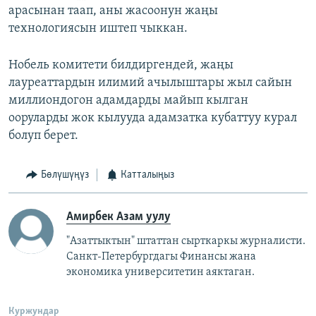
арасынан таап, аны жасоонун жаңы
технологиясын иштеп чыккан.
Нобель комитети билдиргендей, жаңы
лауреаттардын илимий ачылыштары жыл сайын
миллиондогон адамдарды майып кылган
ооруларды жок кылууда адамзатка кубаттуу курал
болуп берет.
Бөлүшүңүз
Катталыңыз
Амирбек Азам уулу
"Азаттыктын" штаттан сырткаркы журналисти.
Санкт-Петербургдагы Финансы жана
экономика университетин аяктаган.
Куржундар