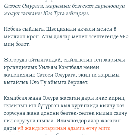
Сатоси Омурага, жарымын безгекти дарылоонун
жолун тапканы Юю Туга ыйгарды.
Нобель сыйлыгы Швециянын акчасы менен 8
миллион крон. Аны доллар менен эсептегенде 960
миң болот.
Жогоруда айтылгандай, сыйлыктын тең жарымы
ирландиялык Уильям Кэмпбелл менен
жапониялык Сатоси Омурага, экинчи жарымы
кытайлык Юю Ту айымга берилет.
Кэмпбелл жана Омура жасаган дары ичке кирип,
тымызын иш бүтүргөн кыл курт пайда кылчу көз
оорусуна жана денени бөлтөк-сөлтөк кылып салчу
пил оорусуна шыпаа. Илимпоздор алар жасаган
дары
үй жандыктарынан адамга өтчү мите