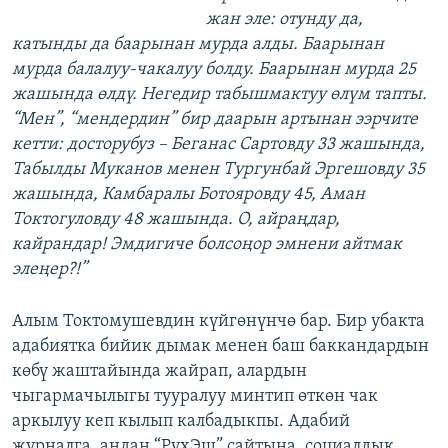
жан эле: отунду да,
катынды да баарынан мурда алды. Баарынан
мурда балалуу-чакалуу болду. Баарынан мурда 25
жашында өлдү. Негедир табышмактуу өлүм тапты.
“Мен”, “мендердин” бир даарын артынан ээрчите
кетти: досторубуз – Беганас Сартовду 33 жашында,
Табылды Муканов менен Тургунбай Эргешовду 35
жашында, Камбаралы Ботояровду 45, Аман
Токтогуловду 48 жашында. О, айраңдар,
кайрандар! Эмдигиче болсоңор эмнени айтмак
элеңер?!”
Алым Токтомушевдин күйгөнүнчө бар. Бир убакта
адабиятка бийик дымак менен баш баккандардын
көбү жаштайында жайрап, алардын
чыгармачылыгы тууралуу минтип өткөн чак
аркылуу кеп кылып калбадыкпы. Адабий
журналга, андан “РухЭш” сайтына, социалдык