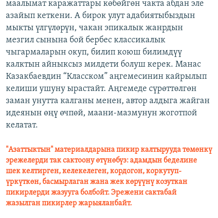
маалымат каражаттары көбөйгөн чакта абдан эле
азайып кеткени. А бирок улут адабиятыбыздын
мыкты үлгүлөрүн, чакан эпикалык жанрдын
мезгил сынына бой бербес классикалык
чыгармаларын окуп, билип коюш билимдүү
калктын айныксыз милдети болуш керек. Манас
Казакбаевдин “Класском” аңгемесинин кайрылып
келиши ушуну ырастайт. Аңгемеде сүрөттөлгөн
заман унутта калганы менен, автор алдыга жайган
идеянын өңү өчпөй, маани-мазмунун жоготпой
келатат.
"Азаттыктын" материалдарына пикир калтырууда төмөнкү
эрежелерди так сактоону өтүнөбүз: адамдын беделине
шек келтирген, келекелеген, кордогон, коркутуп-
үркүткөн, басмырлаган жана жек көрүүнү козуткан
пикирлерди жазууга болбойт. Эрежени сактабай
жазылган пикирлер жарыяланбайт.