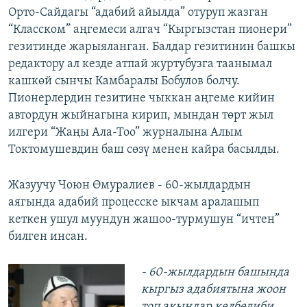
Орто-Сайдагы “адабий айылда” отуруп жазган
“Класском” аңгемеси алгач “Кыргызстан пионери”
гезитинде жарыяланган. Балдар гезитинин башкы
редактору ал кезде атпай журтубузга таанымал
кашкөй сынчы Камбаралы Бобулов болчу.
Пионерлердин гезитине чыккан аңгеме кийин
автордун жыйнагына кирип, мындан төрт жыл
илгери “Жаңы Ала-Тоо” журналына Алым
Токтомушевдин баш сөзү менен кайра басылды.
Жазуучу Чоюн Өмуралиев - 60-жылдардын
аягында адабий процесске ыкчам аралашып
кеткен ушул муундун жашоо-турмушун “ичтен”
билген инсан.
- 60-жылдардын башында
кыргыз адабиятына жоон
топ акындар келбедиби.