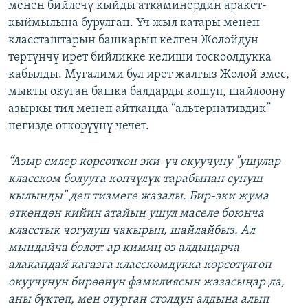
менен бийлечү кыйды аткаминердин аракет-
кыймылына бурулган. Үч жыл катары менен
классташтарын башкарып келген Жолойдун
төртүнчү ирет бийликке келиши тоскоолдукка
кабылды. Мугалими бул ирет жалгыз Жолой эмес,
мыкты окуган башка балдарды кошуп, шайлоону
азыркы тил менен айтканда “альтернативдик”
негизде өткөрүүнү чечет.
“Азыр силер көрсөткөн эки-үч окуучуну "ушулар
класском болууга көпчүлүк тарабынан сунуш
кылынды" деп тизмеге жазалы. Бир-эки жума
өткөндөн кийин атайын ушул маселе боюнча
класстык чогулуш чакырып, шайлайбыз. Ал
мындайча болот: ар кимиң өз алдыңарча
алакандай кагазга класскомдукка көрсөтүлгөн
окуучунун бирөөнүн фамилиясын жазасыңар да,
аны бүктөп, мен отурган столдун алдына алып