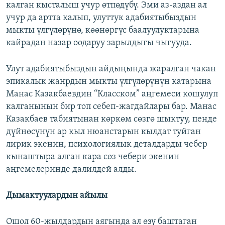
калган кысталыш учур өтпөдүбү. Эми аз-аздан ал
учур да артта калып, улуттук адабиятыбыздын
мыкты үлгүлөрүнө, көөнөргүс баалуулуктарына
кайрадан назар оодаруу зарылдыгы чыгууда.
Улут адабиятыбыздын айдыңында жаралган чакан
эпикалык жанрдын мыкты үлгүлөрүнүн катарына
Манас Казакбаевдин “Класском” аңгемеси кошулуп
калганынын бир топ себеп-жагдайлары бар. Манас
Казакбаев табиятынан көркөм сөзгө шыктуу, пенде
дүйнөсүнүн ар кыл нюанстарын кылдат туйган
лирик экенин, психологиялык деталдарды чебер
кынаштыра алган кара сөз чебери экенин
аңгемелеринде далилдей алды.
Дымактуулардын айылы
Ошол 60-жылдардын аягында ал өзү баштаган