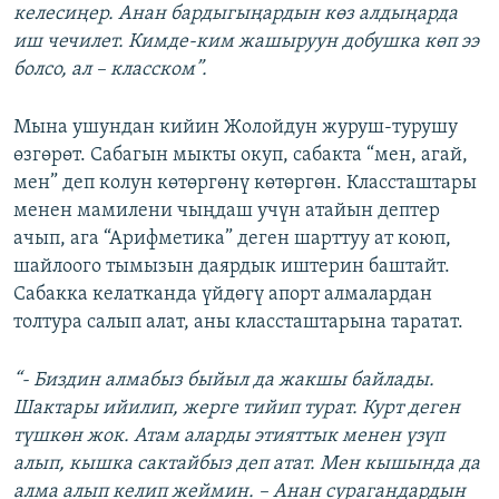
келесиңер. Анан бардыгыңардын көз алдыңарда
иш чечилет. Кимде-ким жашыруун добушка көп ээ
болсо, ал – класском”.
Мына ушундан кийин Жолойдун журуш-турушу
өзгөрөт. Сабагын мыкты окуп, сабакта “мен, агай,
мен” деп колун көтөргөнү көтөргөн. Классташтары
менен мамилени чыңдаш учүн атайын дептер
ачып, ага “Арифметика” деген шарттуу ат коюп,
шайлоого тымызын даярдык иштерин баштайт.
Сабакка келатканда үйдөгү апорт алмалардан
толтура салып алат, аны классташтарына таратат.
“- Биздин алмабыз быйыл да жакшы байлады.
Шактары ийилип, жерге тийип турат. Курт деген
түшкөн жок. Атам аларды этияттык менен үзүп
алып, кышка сактайбыз деп атат. Мен кышында да
алма алып келип жеймин. – Анан сурагандардын