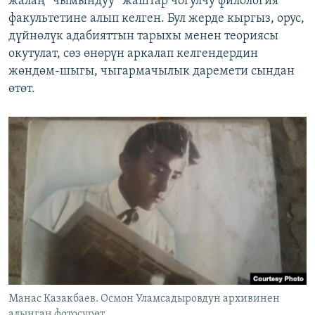
жалаң “чымындуу” жаштар чогулчу филология
факультетине алып келген. Бул жерде кыргыз, орус,
дүйнөлүк адабияттын тарыхы менен теориясы
окутулат, сөз өнөрүн аркалап келгендердин
жөндөм-шыгы, чыгармачылык даремети сындан
өтөт.
Манас Казакбаев. Осмон Уламсадыровдун архивинен
алынган фотосүрөт.