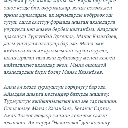
мезгили үчүн кыйла жаңы эле. Бирок бир нерсе -
ошол кезде биз, окурмандар, жаңы поэзия деп
эркин ырчыларды, ак ырчыларды көбүрөөк эш
тутуп, ошол салттуу формада жазган акындарга
учурунда көп маани бербей калганбыз. Алардын
арасында Тургунбай Эргешов, Манас Казакбаев,
дагы ушундай акындар бар эле. Мына эми
кийинки мезгил аралыгынан карап отурсак,
шыңгыраган таза жан дүйнөлөрү менен келген
кайталангыс акындар экен. Мына ошондой
акындардын бири болчу Манас Казакбаев.
Анан ал кезде турмуштун оорчулугу бар эле.
Айылдан шаарга келгендер батирде жашачу.
Турмуштун кыйынчылыгын көп эле тартышкан.
Ошол кезде Манас Казакбаев, Беганас Сартов,
Аман Токтогуловдор кичине кепе там салып
алышкан. Ал жерди “Нахаловка” деп коюшчу.