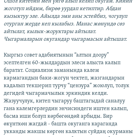
Ошол китебин мен үйгө алып келип окугам. Кийин
жоготуп ийдим, бирөө уурдап кетиптир. Абдан
кызыктуу эле. Айылда эми аны эстейбиз, чогулуп
отурган жерде кеп кылабыз. Манас жөнүндө сөз
айтылат, кылык-жоруктары айтылат.
Чыгармаларын окугандар чыгармасын айтышат.
Кыргыз совет адабиятынын “алтын доору”
эсептелген 60-жылдардын элеси алыста калып
баратат. Социализм заманында калем
кармагандын баки-жогун чектеп, жазгандарын
кадалып текшерип турчу “цензура” жоюлуп, толук
дегидей чыгармачылык эркиндик келди.
Жазуучулук, китеп чыгаруу баштагыдай саналуу
гана калемгерлердин энчисиндеги иштен калып,
басма иши болуп көрбөгөндөй арбыды. Бир
өкүнткөн жагдай - башта окуганга караганда
укканды жакшы көргөн калктын суйдаң окурманы