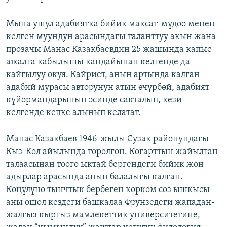
Мына ушул адабиятка бийик максат-мүдөө менен
келген муундун арасындагы таланттуу акын жана
прозачы Манас Казакбаевдин 25 жашында капыс
ажалга кабылышы кандайынан келгенде да
кайгылуу окуя. Кайриет, анын артында калган
адабий мурасы авторунун атын өчүрбөй, адабият
күйөрмандарынын эсинде сакталып, кези
келгенде кепке алынып келатат.
Манас Казакбаев 1946-жылы Сузак районундагы
Кыз-Көл айылында төрөлгөн. Көгарттын жайылган
талаасынан тоого ыктай бергендеги бийик жон
адырлар арасында анын балалыгы калган.
Көңүлүнө тынчтык бербеген көркөм сөз ышкысы
аны ошол кездеги башкалаа Фрунзедеги жападан-
жалгыз кыргыз мамлекеттик университетине,