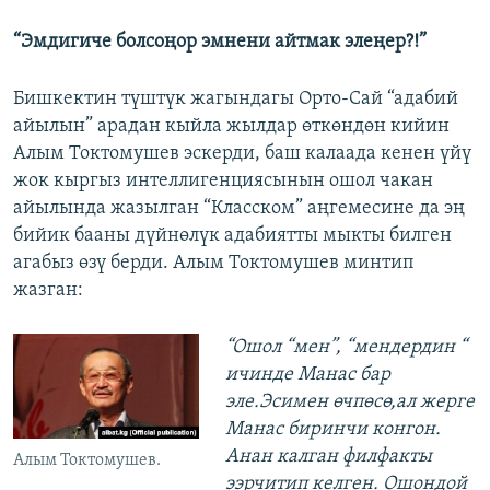
“Эмдигиче болсоңор эмнени айтмак элеңер?!”
Бишкектин түштүк жагындагы Орто-Сай “адабий
айылын” арадан кыйла жылдар өткөндөн кийин
Алым Токтомушев эскерди, баш калаада кенен үйү
жок кыргыз интеллигенциясынын ошол чакан
айылында жазылган “Класском” аңгемесине да эң
бийик бааны дүйнөлүк адабиятты мыкты билген
агабыз өзү берди. Алым Токтомушев минтип
жазган:
“Ошол “мен”, “мендердин “
ичинде Манас бар
эле.Эсимен өчпөсө,ал жерге
Манас биринчи конгон.
Анан калган филфакты
Алым Токтомушев.
ээрчитип келген. Ошондой