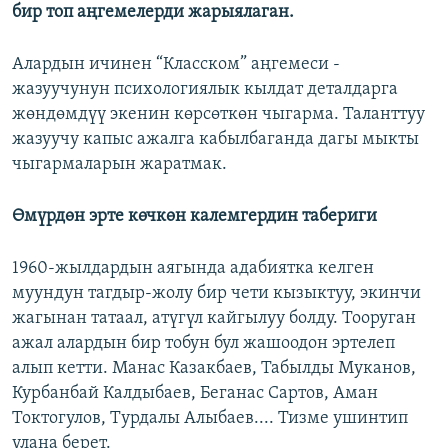
бир топ аңгемелерди жарыялаган.
Алардын ичинен “Класском” аңгемеси -
жазуучунун психологиялык кылдат деталдарга
жөндөмдүү экенин көрсөткөн чыгарма. Таланттуу
жазуучу капыс ажалга кабылбаганда дагы мыкты
чыгармаларын жаратмак.
Өмүрдөн эрте көчкөн калемгердин табериги
1960-жылдардын аягында адабиятка келген
муундун тагдыр-жолу бир чети кызыктуу, экинчи
жагынан татаал, атүгүл кайгылуу болду. Тооруган
ажал алардын бир тобун бул жашоодон эртелеп
алып кетти. Манас Казакбаев, Табылды Муканов,
Курбанбай Калдыбаев, Беганас Сартов, Аман
Токтогулов, Турдалы Алыбаев.... Тизме ушинтип
улана берет.