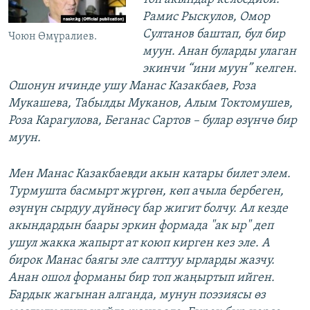
Рамис Рыскулов, Омор
Султанов баштап, бул бир
Чоюн Өмүралиев.
муун. Анан буларды улаган
экинчи “ини муун” келген.
Ошонун ичинде ушу Манас Казакбаев, Роза
Мукашева, Табылды Муканов, Алым Токтомушев,
Роза Карагулова, Беганас Сартов – булар өзүнчө бир
муун.
Мен Манас Казакбаевди акын катары билет элем.
Турмушта басмырт жүргөн, көп ачыла бербеген,
өзүнүн сырдуу дүйнөсү бар жигит болчу. Ал кезде
акындардын баары эркин формада "ак ыр" деп
ушул жакка жапырт ат коюп кирген кез эле. А
бирок Манас баягы эле салттуу ырларды жазчу.
Анан ошол форманы бир топ жаңыртып ийген.
Бардык жагынан алганда, мунун поэзиясы өз