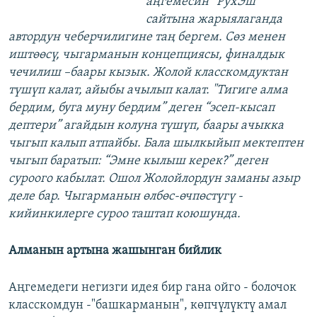
аңгемесин “РухЭш”
сайтына жарыялаганда
автордун чеберчилигине таң бергем. Сөз менен
иштөөсү, чыгарманын концепциясы, финалдык
чечилиш –баары кызык. Жолой класскомдуктан
түшүп калат, айыбы ачылып калат. "Тигиге алма
бердим, буга муну бердим” деген “эсеп-кысап
дептери” агайдын колуна түшүп, баары ачыкка
чыгып калып атпайбы. Бала шылкыйып мектептен
чыгып баратып: “Эмне кылыш керек?” деген
суроого кабылат. Ошол Жолойлордун заманы азыр
деле бар. Чыгарманын өлбөс-өчпөстүгү -
кийинкилерге суроо таштап коюшунда.
Алманын артына жашынган бийлик
Аңгемедеги негизги идея бир гана ойго - болочок
класскомдун -"башкарманын", көпчүлүктү амал