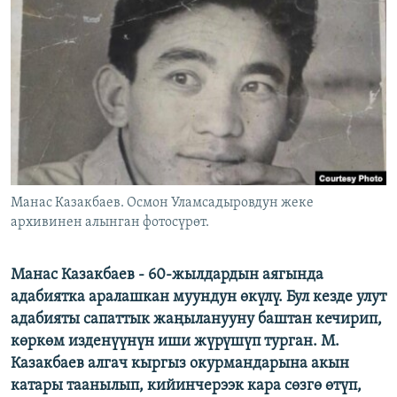
ОНЛАЙН ШЕРИНЕ
ЭЖЕ-СИҢДИЛЕР
АЗАТТЫК+
ЫҢГАЙСЫЗ СУРООЛОР
ЭЕ/АРнун бардык сайттары
Манас Казакбаев. Осмон Уламсадыровдун жеке
архивинен алынган фотосүрөт.
Манас Казакбаев - 60-жылдардын аягында
адабиятка аралашкан муундун өкүлү. Бул кезде улут
адабияты сапаттык жаңыланууну баштан кечирип,
көркөм изденүүнүн иши жүрүшүп турган. М.
Казакбаев алгач кыргыз окурмандарына акын
катары таанылып, кийинчерээк кара сөзгө өтүп,