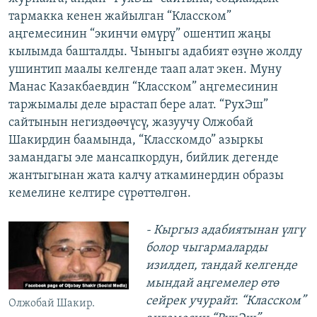
тармакка кенен жайылган “Класском”
аңгемесинин “экинчи өмүрү” ошентип жаңы
кылымда башталды. Чыныгы адабият өзүнө жолду
ушинтип маалы келгенде таап алат экен. Муну
Манас Казакбаевдин “Класском” аңгемесинин
таржымалы деле ырастап бере алат. “РухЭш”
сайтынын негиздөөчүсү, жазуучу Олжобай
Шакирдин баамында, “Класскомдо” азыркы
замандагы эле мансапкордун, бийлик дегенде
жантыгынан жата калчу аткаминердин образы
кемелине келтире сүрөттөлгөн.
- Кыргыз адабиятынан үлгү
болор чыгармаларды
изилдеп, тандай келгенде
мындай аңгемелер өтө
сейрек учурайт. “Класском”
Олжобай Шакир.