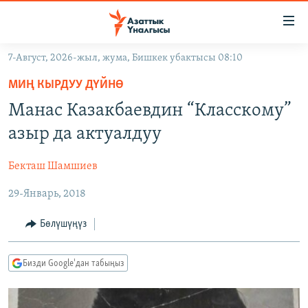
Линктер
Мазмунга
өтүңүз
7-Август, 2026-жыл, жума, Бишкек убактысы 08:10
Навигацияга
ЖАҢЫЛЫКТАР
өтүңүз
МИҢ КЫРДУУ ДҮЙНӨ
КЫРГЫЗСТАН
Издөөгө
Манас Казакбаевдин “Класскому”
салыңыз
ДҮЙНӨ
КЫРГЫЗСТАН
азыр да актуалдуу
УКРАИНА
САЯСАТ
ДҮЙНӨ
Бекташ Шамшиев
АТАЙЫН ИЛИКТӨӨ
ЭКОНОМИКА
БОРБОР АЗИЯ
29-Январь, 2018
ТВ ПРОГРАММАЛАР
МАДАНИЯТ
ПОДКАСТ
БҮГҮН АЗАТТЫКТА
Бөлүшүңүз
ӨЗГӨЧӨ ПИКИР
ЭКСПЕРТТЕР ТАЛДАЙТ
Бизди Google'дан табыңыз
БИЗ ЖАНА ДҮЙНӨ
Русский
ДАНИСТЕ