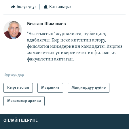
Бөлүшүңүз
Катталыңыз
Бекташ Шамшиев
"Азаттыктын" журналисти, публицист,
адабиятчы. Бир нече китептин автору,
филология илимдеринин кандидаты. Кыргыз
мамлекеттик университетинин филология
факультетин аяктаган.
Куржундар
Кыргызстан
Маданият
Миң кырдуу дүйнө
Макалалар архиви
ОНЛАЙН ШЕРИНЕ