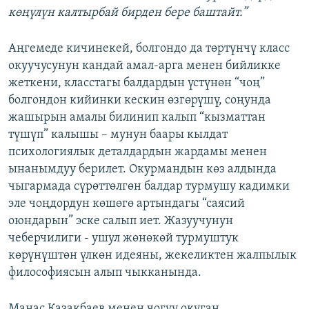
көңүлүн калтырбай бирден бере баштайт.”
Аңгемеде кичинекей, болгондо да төртүнчү класс
окуучусунун кандай амал-арга менен бийликке
жеткени, класстагы балдардын үстүнөн “чоң”
болгондон кийинки кескин өзгөрүшү, соңунда
жашырын амалы билинип калып “кызматтан
түшүп” калышы – мунун баары кылдат
психологиялык деталдардын жардамы менен
ынанымдуу берилет. Окурмандын көз алдында
чыгармада сүрөттөлгөн балдар турмушу кадимки
эле чоңдордун көшөгө артындагы “саясий
оюндарын” эске салып иет. Жазуучунун
чеберчилиги - ушул жөнөкөй турмуштук
көрүнүштөн үлкөн идеяны, жекеликтен жалпылык
философиясын алып чыкканында.
Манас Казакбаев менен чогуу окуган