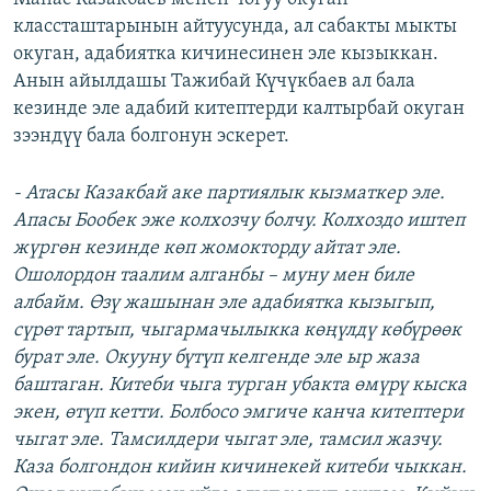
классташтарынын айтуусунда, ал сабакты мыкты
окуган, адабиятка кичинесинен эле кызыккан.
Анын айылдашы Тажибай Күчүкбаев ал бала
кезинде эле адабий китептерди калтырбай окуган
зээндүү бала болгонун эскерет.
- Атасы Казакбай аке партиялык кызматкер эле.
Апасы Бообек эже колхозчу болчу. Колхоздо иштеп
жүргөн кезинде көп жомокторду айтат эле.
Ошолордон таалим алганбы – муну мен биле
албайм. Өзү жашынан эле адабиятка кызыгып,
сүрөт тартып, чыгармачылыкка көңүлдү көбүрөөк
бурат эле. Окууну бүтүп келгенде эле ыр жаза
баштаган. Китеби чыга турган убакта өмүрү кыска
экен, өтүп кетти. Болбосо эмгиче канча китептери
чыгат эле. Тамсилдери чыгат эле, тамсил жазчу.
Каза болгондон кийин кичинекей китеби чыккан.