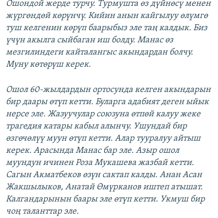
Ошондой жерде турчу. Турмушта өз дүйнөсү менен
жүргөндөй көрүнчү. Кийин анын кайгылуу өлүмгө
туш келгенин көрүп баарыбыз эле таң калдык. Биз
үчүн акылга сыйбаган иш болду. Манас өз
мезгилиндеги кайталангыс акындардан болчу.
Муну көтөрүш керек.
Ошол 60-жылдардын ортосунда келген акындарын
бир даары өтүп кетти. Буларга адабият деген ыйык
нерсе эле. Жазуучулар союзуна өтпөй калуу жеке
трагедия катары кабыл алынчу. Ушундай бир
өзгөчөлүү муун өтүп кетти. Алар тууралуу айтыш
керек. Арасында Манас бар эле. Азыр ошол
муундун ичинен Роза Мукашева жазбай кетти.
Сагын Акматбеков өзүн сактап калды. Анан Асан
Жакшылыков, Анатай Өмүрканов иштеп атышат.
Калгандарынын баары эле өтүп кетти. Укмуш бир
чоң таланттар эле.