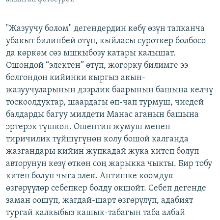
"Жазуучу болом" дегендердин көбү өзүн тапканча
убакыт билинбей өтүп, кыйласы сурөткер болбосо
да көркөм сөз ышкыбозу катары калышат.
Ошондой “электен” өтүп, жогорку билимге ээ
болгондон кийинки кыргыз акын-
жазуучуларынын дээрлик баарынын башына келчү
тоскоолдуктар, шаардагы өп-чап турмуш, чиедей
балдарды багуу милдети Манас аганын башына
эртерэк түшкөн. Ошентип жумуш менен
тиричилик түйшүгүнөн колу бошой калганда
жазгандары кийин жупкадай жука китеп болуп
авторунун көзү өткөн соң жарыкка чыкты. Бир тобу
китеп болуп чыга элек. Антишке коомдук
өзгөрүүлөр себепкер болду окшойт. Себеп дегенде
заман оошуп, жагдай-шарт өзгөрүлүп, адабият
тургай калкыбыз кашык-табагын таба албай