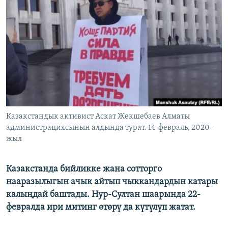
ОНЛАЙН ШЕРИНЕ
ЭЖЕ-СИҢДИЛЕР
АЗАТТЫК+
ЫҢГАЙСЫЗ СУРООЛОР
ЭЕ/АРнун бардык сайттары
Казакстандык активист Аскат Жекшебаев Алматы
администрациясынын алдында турат. 14-февраль, 2020-
жыл
Казакстанда бийликке жана сотторго
нааразылыгын ачык айтып чыккандардын катары
калыңдай баштады. Нур-Султан шаарында 22-
февралда ири митинг өтөрү да күтүлүп жатат.