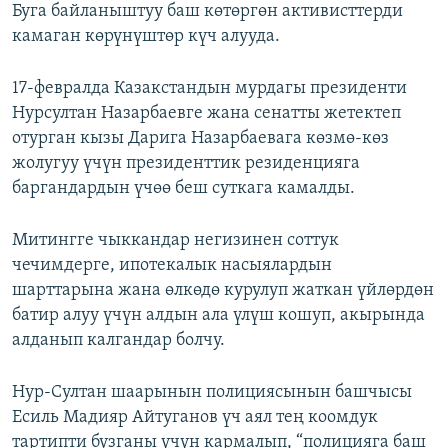
Буга байланыштуу баш көтөргөн активисттерди
камаган көрүнүштөр күч алууда.
17-февралда Казакстандын мурдагы президенти
Нурсултан Назарбаевге жана сенатты жетектеп
отурган кызы Дарига Назарбаевага көзмө-көз
жолугуу үчүн президенттик резиденцияга
баргандардын үчөө беш суткага камалды.
Митингге чыккандар негизинен соттук
чечимдерге, ипотекалык насыялардын
шарттарына жана өлкөдө курулуп жаткан үйлөрдөн
батир алуу үчүн алдын ала үлүш кошуп, акырында
алданып калгандар болчу.
Нур-Султан шаарынын полициясынын башчысы
Есиль Мадияр Айтуганов үч аял тең коомдук
тартипти бузганы үчүн кармалып, “полицияга баш