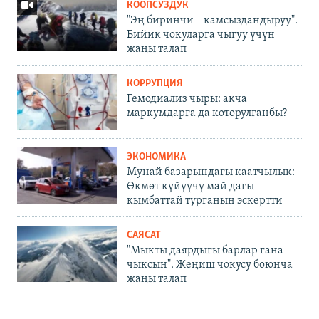
КООПСУЗДУК
"Эң биринчи – камсыздандыруу".
Бийик чокуларга чыгуу үчүн
жаңы талап
КОРРУПЦИЯ
Гемодиализ чыры: акча
маркумдарга да которулганбы?
ЭКОНОМИКА
Мунай базарындагы каатчылык:
Өкмөт күйүүчү май дагы
кымбаттай турганын эскертти
САЯСАТ
"Мыкты даярдыгы барлар гана
чыксын". Жеңиш чокусу боюнча
жаңы талап