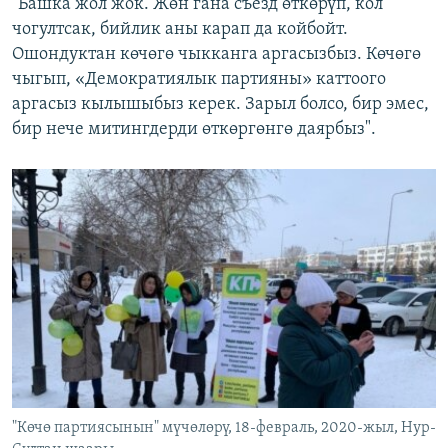
"Башка жол жок. Жөн гана съезд өткөрүп, кол
чогултсак, бийлик аны карап да койбойт.
Ошондуктан көчөгө чыкканга аргасызбыз. Көчөгө
чыгып, «Демократиялык партияны» каттоого
аргасыз кылышыбыз керек. Зарыл болсо, бир эмес,
бир нече митингдерди өткөргөнгө даярбыз".
"Көчө партиясынын" мүчөлөрү, 18-февраль, 2020-жыл, Нур-