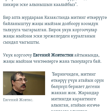
пикири эске алынышын каалайбыз".
Бир апта мурдараак Казакстанда митинг өткөрүүгө
байланыштуу жаңы мыйзам долбоору коомдук
талкууга чыгарылган. Бирок укук коргоочулар
жаңы мыйзам эски эрежелерден куралганын
сындап чыгышты.
Укук коргоочу
Евгений Жовтистин
айтымында,
жаңы мыйзам чектөөлөргө жана тыюуларга бай.
"
Биринчиден, митинг
өткөрүү үчүн атайын орун
бөлүнүп берилет дегени
жаккан жок. Жарандар
митингди карантинге
Евгений Жовтис.
алынган, атайын өзгөчө