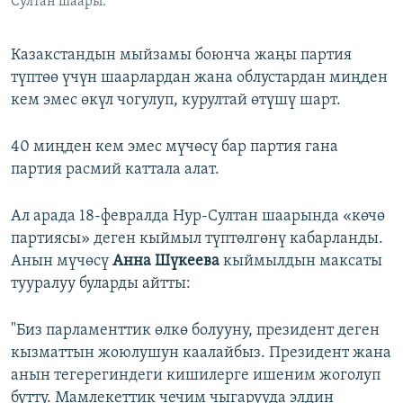
Султан шаары.
Казакстандын мыйзамы боюнча жаңы партия
түптөө үчүн шаарлардан жана облустардан миңден
кем эмес өкүл чогулуп, курултай өтүшү шарт.
40 миңден кем эмес мүчөсү бар партия гана
партия расмий каттала алат.
Ал арада 18-февралда Нур-Султан шаарында «көчө
партиясы» деген кыймыл түптөлгөнү кабарланды.
Анын мүчөсү
Анна Шүкеева
кыймылдын максаты
тууралуу буларды айтты:
"Биз парламенттик өлкө болууну, президент деген
кызматтын жоюлушун каалайбыз. Президент жана
анын тегерегиндеги кишилерге ишеним жоголуп
бүттү. Мамлекеттик чечим чыгарууда элдин