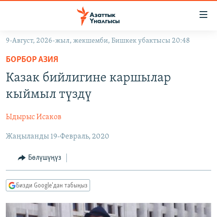
Линктер
Мазмунга
өтүңүз
9-Август, 2026-жыл, жекшемби, Бишкек убактысы 20:48
Навигацияга
ЖАҢЫЛЫКТАР
өтүңүз
БОРБОР АЗИЯ
КЫРГЫЗСТАН
Издөөгө
Казак бийлигине каршылар
салыңыз
ДҮЙНӨ
КЫРГЫЗСТАН
кыймыл түздү
УКРАИНА
САЯСАТ
ДҮЙНӨ
Ыдырыс Исаков
АТАЙЫН ИЛИКТӨӨ
ЭКОНОМИКА
БОРБОР АЗИЯ
Жаңыланды 19-Февраль, 2020
ТВ ПРОГРАММАЛАР
МАДАНИЯТ
ПОДКАСТ
БҮГҮН АЗАТТЫКТА
Бөлүшүңүз
ӨЗГӨЧӨ ПИКИР
ЭКСПЕРТТЕР ТАЛДАЙТ
Бизди Google'дан табыңыз
БИЗ ЖАНА ДҮЙНӨ
Русский
ДАНИСТЕ