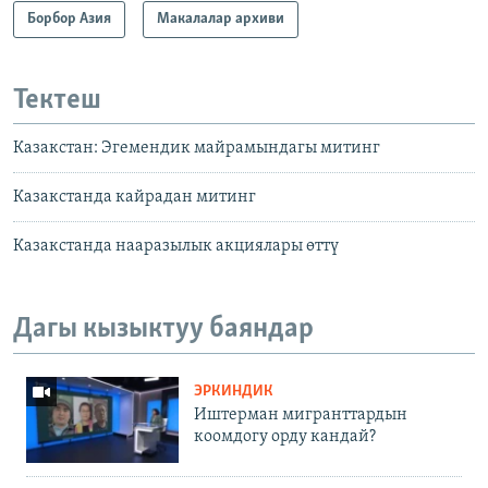
Борбор Азия
Макалалар архиви
Тектеш
Казакстан: Эгемендик майрамындагы митинг
Казакстанда кайрадан митинг
Казакстанда нааразылык акциялары өттү
Дагы кызыктуу баяндар
ЭРКИНДИК
Иштерман мигранттардын
коомдогу орду кандай?