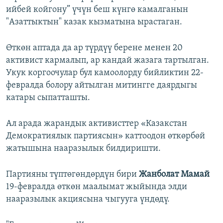
ийбей койгону” үчүн беш күнгө камалганын
"Азаттыктын" казак кызматына ырастаган.
Өткөн аптада да ар түрдүү берене менен 20
активист кармалып, ар кандай жазага тартылган.
Укук коргоочулар бул камоолорду бийликтин 22-
февралда болору айтылган митингге даярдыгы
катары сыпатташты.
Ал арада жарандык активисттер «Казакстан
Демократиялык партиясын» каттоодон өткөрбөй
жатышына нааразылык билдиришти.
Партияны түптөгөндөрдүн бири
Жанболат Мамай
19-февралда өткөн маалымат жыйында элди
нааразылык акциясына чыгууга үндөдү.