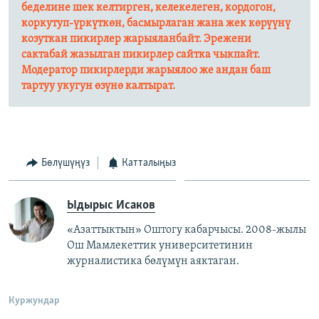
беделине шек келтирген, келекелеген, кордогон,
коркутуп-үркүткөн, басмырлаган жана жек көрүүнү
козуткан пикирлер жарыяланбайт. Эрежени
сактабай жазылган пикирлер сайтка чыкпайт.
Модератор пикирлерди жарыялоо же андан баш
тартуу укугун өзүнө калтырат.​
Бөлүшүңүз
Катталыңыз
Ыдырыс Исаков
«Азаттыктын» Оштогу кабарчысы. 2008-жылы
Ош Мамлекеттик университетинин
журналистика бөлүмүн аяктаган.
Куржундар