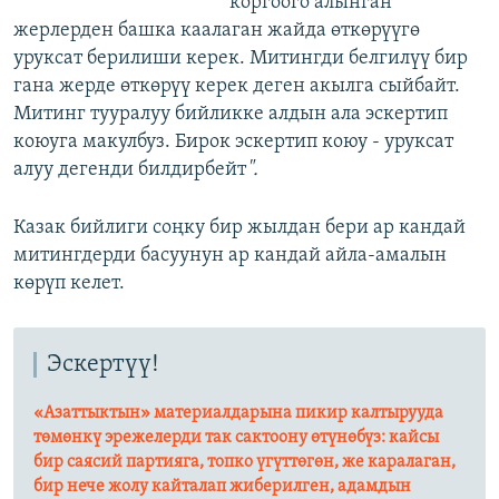
коргоого алынган
жерлерден башка каалаган жайда өткөрүүгө
уруксат берилиши керек. Митингди белгилүү бир
гана жерде өткөрүү керек деген акылга сыйбайт.
Митинг тууралуу бийликке алдын ала эскертип
коюуга макулбуз. Бирок эскертип коюу - уруксат
алуу дегенди билдирбейт
".
Казак бийлиги соңку бир жылдан бери ар кандай
митингдерди басуунун ар кандай айла-амалын
көрүп келет.
Эскертүү!
«Азаттыктын» материалдарына пикир калтырууда
төмөнкү эрежелерди так сактоону өтүнөбүз: кайсы
бир саясий партияга, топко үгүттөгөн, же каралаган,
бир нече жолу кайталап жиберилген, адамдын