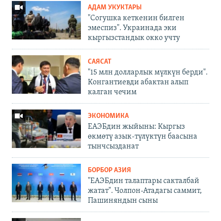
АДАМ УКУКТАРЫ
"Согушка кеткенин билген
эмеспиз". Украинада эки
кыргызстандык окко учту
САЯСАТ
"15 млн долларлык мүлкүн берди".
Конгантиевди абактан алып
калган чечим
ЭКОНОМИКА
ЕАЭБдин жыйыны: Кыргыз
өкмөтү азык-түлүктүн баасына
тынчсызданат
БОРБОР АЗИЯ
"ЕАЭБдин талаптары сакталбай
жатат". Чолпон-Атадагы саммит,
Пашиняндын сыны