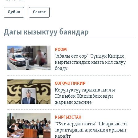
Дүйнө
Саясат
Дагы кызыктуу баяндар
КООМ
"Абалы өтө оор". Түндүк Кипрде
кыргызстандык кызга кол салуу
болду
ӨЗГӨЧӨ ПИКИР
Көрүнүктүү тарыхнаамачы
Жаныбек Жакыпбековдун
жаркын элесине
КЫРГЫЗСТАН
"75чилердин каты": Шаардык сот
тараптардын апелляция арызын
карайт