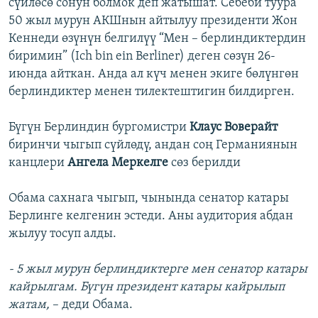
сүйлөсө сонун болмок деп жатышат. Себеби туура
50 жыл мурун АКШнын айтылуу президенти Жон
Кеннеди өзүнүн белгилүү “Мен – берлиндиктердин
биримин” (Ich bin ein Berliner) деген сөзүн 26-
июнда айткан. Анда ал күч менен экиге бөлүнгөн
берлиндиктер менен тилектештигин билдирген.
Бүгүн Берлиндин бургомистри
Клаус Воверайт
биринчи чыгып сүйлөдү, андан соң Германиянын
канцлери
Ангела Меркелге
сөз берилди
Обама сахнага чыгып, чынында сенатор катары
Берлинге келгенин эстеди. Аны аудитория абдан
жылуу тосуп алды.
- 5 жыл мурун берлиндиктерге мен сенатор катары
кайрылгам. Бүгүн президент катары кайрылып
жатам,
– деди Обама.