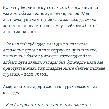
Бул күнү Берлинде күн өтө ысык болду. Ушундан
уламбы Обама костюмун чечип, бирок
“Мен
досторумдун алдында бейформал абалда сүйлөп
жатам, ошондуктан костюмсуз сүйлөсөм болот”,
-
деп тамашалады.
- Эч кандай дубалдар адамдын жүрөгүндө
алоолонуп турган адилеттүүлүккө, эркиндикке,
тынчтыкка болгон умтлууга тоскоолдук боло
албайт. Буга далили катары биз бул жерде калп эле
орнотулган жана бир шаарды экиге бөлгөн тилкеде
турабыз,
- деди Обама.
Американын лидери өзөктүк курал темасын да
козгоду:
- Биз Американын жана Германиянын гана