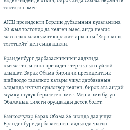
Баден-Баденде өткөн, бирок анда Обама Берлинге
токтогон эмес.
АКШ президенти Берлин дубалынын кулаганына
20 жыл толгондо да келген эмес, анда немис
массалык маалымат каражаттары аны "Европаны
тоготпойт" деп сындашкан.
Бранденбург дарбазасынынын алдында
кызматтагы гана президенттер чыгып сүйлөй
алышат. Барак Обама биринчи президенттик
шайлоодо талапкер катары ушул дарбазанын
алдында чыгып сүйлөгүсү келген, бирок ага андай
мүмкүнчүлүк берилеген эмес. Мына эми бүгүн
Обаманын тилеги орундалды десек болот.
Байкоочулар Барак Обама 26-июнда дал ушул
Бранденбург дарбазасынын алдында чыгып