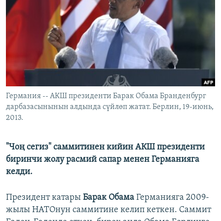
ОНЛАЙН ШЕРИНЕ
ЭЖЕ-СИҢДИЛЕР
АЗАТТЫК+
ЫҢГАЙСЫЗ СУРООЛОР
ЭЕ/АРнун бардык сайттары
Германия -- АКШ президенти Барак Обама Бранденбург
дарбазасынынын алдында сүйлөп жатат. Берлин, 19-июнь,
2013.
"Чоң сегиз" саммитинен кийин АКШ президенти
биринчи жолу расмий сапар менен Германияга
келди.
Президент катары
Барак Обама
Германияга 2009-
жылы НАТОнун саммитине келип кеткен. Саммит