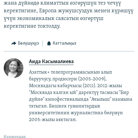
жана дүйнөдө климаттын өзгөрүшүн тез чечүү
керектигине, Европа жумушсуздук менен күрөшүү
үчүн экономикалык саясатын өзгөртүш
керектигине токтолду.
Бөлүшүңүз
Катталыңыз
Аида Касымалиева
Азаттык+ телепрограммасынын алып
баруучусу, продюсери (2005-2009),
Москвадагы кабарчысы (2011). 2012-жылы
"Москвада калган ый" даректүү тасмасы "Бир
дүйнө" кинофестивалында "Ачылыш" наамына
татыган. Бишкек гуманитардык
университетинин журналистика бөлүмүн
2005-жылы аяктаган.
Куржундар