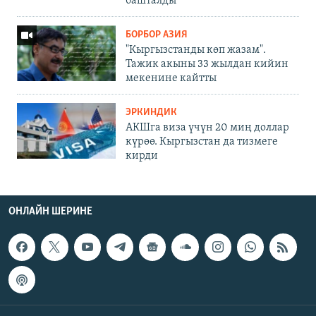
башталды
БОРБОР АЗИЯ
"Кыргызстанды көп жазам".
Тажик акыны 33 жылдан кийин
мекенине кайтты
ЭРКИНДИК
АКШга виза үчүн 20 миң доллар
күрөө. Кыргызстан да тизмеге
кирди
ОНЛАЙН ШЕРИНЕ