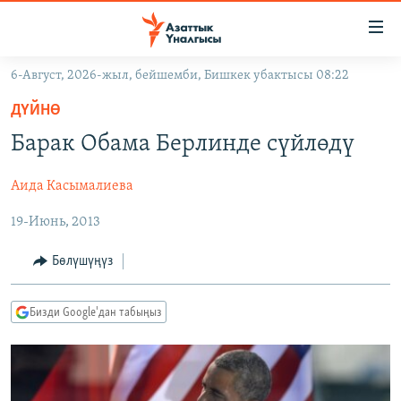
Линктер
Мазмунга
өтүңүз
6-Август, 2026-жыл, бейшемби, Бишкек убактысы 08:22
Навигацияга
ЖАҢЫЛЫКТАР
өтүңүз
ДҮЙНӨ
КЫРГЫЗСТАН
Издөөгө
Барак Обама Берлинде сүйлөдү
салыңыз
ДҮЙНӨ
КЫРГЫЗСТАН
Аида Касымалиева
УКРАИНА
САЯСАТ
ДҮЙНӨ
19-Июнь, 2013
АТАЙЫН ИЛИКТӨӨ
ЭКОНОМИКА
БОРБОР АЗИЯ
ТВ ПРОГРАММАЛАР
МАДАНИЯТ
Бөлүшүңүз
ПОДКАСТ
БҮГҮН АЗАТТЫКТА
Бизди Google'дан табыңыз
ӨЗГӨЧӨ ПИКИР
ЭКСПЕРТТЕР ТАЛДАЙТ
БИЗ ЖАНА ДҮЙНӨ
Русский
ДАНИСТЕ