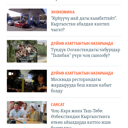
ЭКОНОМИКА
"Күйүүчү май дагы кымбаттайт".
Кыргызстан абалдан кантип
чыгат?
ДҮЙНӨ АЗАТТЫКТЫН НАЗАРЫНДА
Түндүк Ооганстандагы чабуулдар
"Талибан" үчүн чоң сынообу?
ДҮЙНӨ АЗАТТЫКТЫН НАЗАРЫНДА
Москвада ресторандагы
жардырууда беш киши набыт
болду
САЯСАТ
Чоң-Кара жана Таш-Төбө:
Өзбекстандан Кыргызстанга
өткөн айылдарда каттоо иши