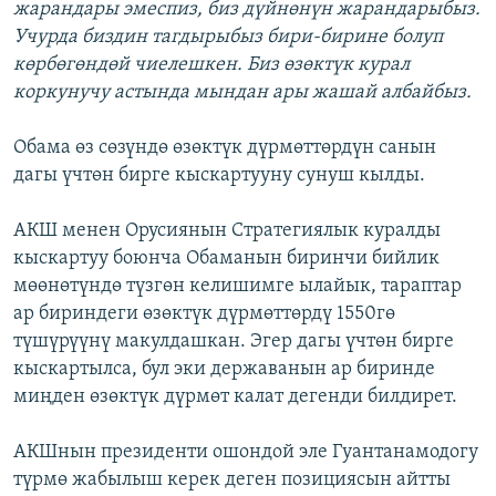
жарандары эмеспиз, биз дүйнөнүн жарандарыбыз.
Учурда биздин тагдырыбыз бири-бирине болуп
көрбөгөндөй чиелешкен. Биз өзөктүк курал
коркунучу астында мындан ары жашай албайбыз.
Обама өз сөзүндө өзөктүк дүрмөттөрдүн санын
дагы үчтөн бирге кыскартууну сунуш кылды.
АКШ менен Орусиянын Стратегиялык куралды
кыскартуу боюнча Обаманын биринчи бийлик
мөөнөтүндө түзгөн келишимге ылайык, тараптар
ар бириндеги өзөктүк дүрмөттөрдү 1550гө
түшүрүүнү макулдашкан. Эгер дагы үчтөн бирге
кыскартылса, бул эки державанын ар биринде
миңден өзөктүк дүрмөт калат дегенди билдирет.
АКШнын президенти ошондой эле Гуантанамодогу
түрмө жабылыш керек деген позициясын айтты