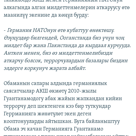
талкалоодо АКШ менен Германиянын НАТОнун
алкагында алган милдеттенмелерин аткаруусу өтө
маанилүү экенине да көңүл бурду:
-
Германия НАТОнун өтө кубаттуу өнөктөшү.
Өзүңүздөр билгендей, Ооганстанда биз үчүн чоң
милдет бар жана Пакистанда да кырдаал курчууда.
Анткен менен, биз өз милдеттенмелибизди
аткарчу болсок, террорчулардын базалары биздин
элдерге коркунуч жарата албайт
.
Обаманын сапары алдында германиялык
саясатчылар АКШ өкмөтү 2010-жылы
Гуантанамодогу абак жайын жапкандан кийин
террорчу деп шектенген кээ бир туткундар
Геррманияга жөнөтүлөт экен деген
кооптонууларды айтышкан. Буга байланыштуу
Обама эч качан Германияга Гуантанамо