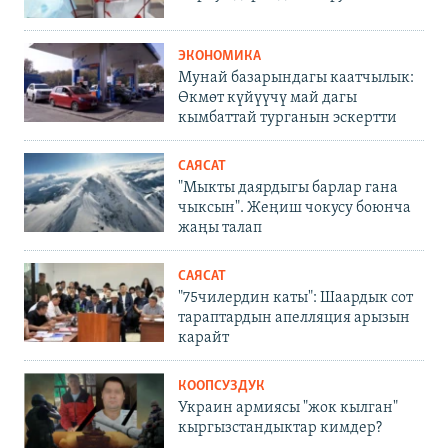
ЭКОНОМИКА
Мунай базарындагы каатчылык:
Өкмөт күйүүчү май дагы
кымбаттай турганын эскертти
САЯСАТ
"Мыкты даярдыгы барлар гана
чыксын". Жеңиш чокусу боюнча
жаңы талап
САЯСАТ
"75чилердин каты": Шаардык сот
тараптардын апелляция арызын
карайт
КООПСУЗДУК
Украин армиясы "жок кылган"
кыргызстандыктар кимдер?