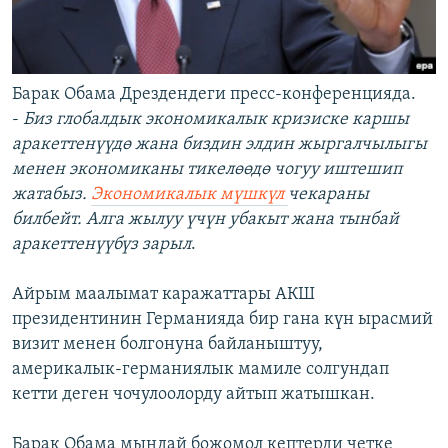
Барак Обама Дрездендеги пресс-конференцияда.
-
Биз глобалдык экономикалык кризиске каршы
аракеттенүүдө жана биздин элдин жыргалчылыгы
менен экономиканы тикелөөдө чогуу иштешип
жатабыз.
Экономикалык мүшкүл
чекараны
билбейт. Алга жылуу үчүн убакыт жана тынбай
аракеттенүүбүз зарыл
.
Айрым маалымат каражаттары АКШ
президентинин Германияда бир гана күн ырасмий
визит менен болгонуна байланыштуу,
америкалык-германиялык мамиле солгундап
кетти деген чочулоолорду айтып жатышкан.
Барак Обама мындай божомол кептерди четке