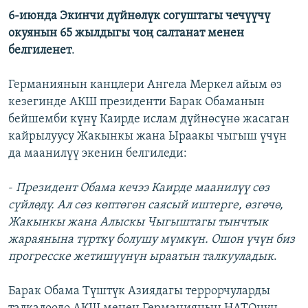
6-июнда Экинчи дүйнөлүк согуштагы чечүүчү
окуянын 65 жылдыгы чоң салтанат менен
белгиленет
.
Германиянын канцлери Ангела Меркел айым өз
кезегинде АКШ президенти Барак Обаманын
бейшемби күнү Каирде ислам дүйнөсүнө жасаган
кайрылуусу Жакынкы жана Ыраакы чыгыш үчүн
да маанилүү экенин белгиледи:
-
Президент Обама кечээ Каирде маанилүү сөз
сүйлөдү. Ал сөз көптөгөн саясый иштерге, өзгөчө,
Жакынкы жана Алыскы Чыгыштагы тынчтык
жараянына түрткү болушу мүмкүн. Ошон үчүн биз
прогресске жетишүүнүн ыраатын талкууладык
.
Барак Обама Түштүк Азиядагы террорчуларды