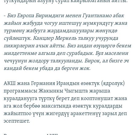
туткундарын алууну сурап кайрылбаганын айтты:
-
Биз Европа Биримдиги менен Гуантанамо абак
жайын жабууда чогуу иштешүү мүмкүндүгү жана
түрмөнү жабууга жардамдашуулары жөнүндө
сүйлөштүк. Канцлер Меркель талкуу учурунда
пикирлерин ачык айтты. Биз андан өзүңөргө бекем
милдеттенме алгыла деп сурабадык. Бул маселени
чечүүнүн жолдору талкууланды. Бирок, ал бизге эч
кандай бекем убада да берген жок
.
АКШ жана Германия Ирандын өзөктүк (ядролук)
программасы Жакынкы Чыгышта жарыша
куралданууга түрткү берет деп кооптонушат жана
ага жол бербөө максатында өзөктүк куралдарды
жайылтпоо үчүн жигердүү аракеттенүү зарыл деп
эсептешет.