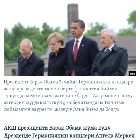
ОНЛАЙН ШЕРИНЕ
ЭЖЕ-СИҢДИЛЕР
АЗАТТЫК+
ЫҢГАЙСЫЗ СУРООЛОР
ЭЕ/АРнун бардык сайттары
Президент Барак Обама 5-майда Германиянын канцлери
жана президенти менен бирге фашисттик бийлик
тушундагы Бухенвалд лагерине барды. Алар менен чогуу
лагердин мурдакы туткуну, Нобел атындагы Тынчтык
сыйылыгын лауреаты, жазуусу Элия Визел да болду.
АКШ президенти Барак Обама жума күнү
Дрезденде Германиянын канцлери Ангела Меркел