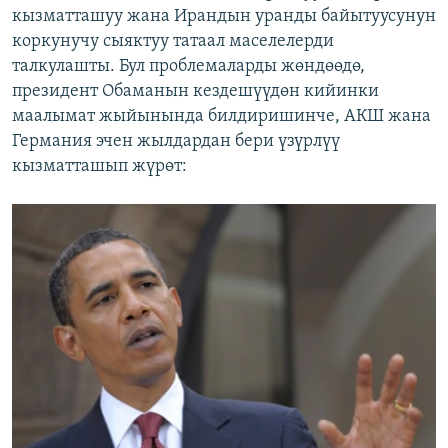
кызматташуу жана Ирандын уранды байытуусунун
коркунучу сыяктуу татаал маселелерди
талкулашты. Бул проблемаларды жөндөөдө,
президент Обаманын кездешүүдөн кийинки
маалымат жыйынында билдиришинче, АКШ жана
Германия эчен жылдардан бери үзүрлүү
кызматташып жүрөт: