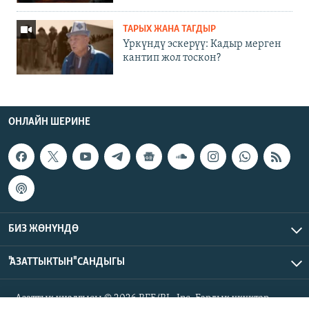
ТАРЫХ ЖАНА ТАГДЫР
Үркүндү эскерүү: Кадыр мерген
кантип жол тоскон?
ОНЛАЙН ШЕРИНЕ
БИЗ ЖӨНҮНДӨ
"АЗАТТЫКТЫН" САНДЫГЫ
Азаттык үналгысы © 2026 RFE/RL, Inc. Бардык укуктар