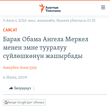
Линктер
Мазмунга
өтүңүз
9-Август, 2026-жыл, жекшемби, Бишкек убактысы 01:32
Навигацияга
ЖАҢЫЛЫКТАР
өтүңүз
САЯСАТ
КЫРГЫЗСТАН
Издөөгө
Барак Обама Ангела Меркел
салыңыз
ДҮЙНӨ
КЫРГЫЗСТАН
менен эмне тууралуу
УКРАИНА
САЯСАТ
ДҮЙНӨ
сүйлөшкөнүн жашырбады
АТАЙЫН ИЛИКТӨӨ
ЭКОНОМИКА
БОРБОР АЗИЯ
Амирбек Азам уулу
ТВ ПРОГРАММАЛАР
МАДАНИЯТ
6-Июнь, 2009
ПОДКАСТ
БҮГҮН АЗАТТЫКТА
ӨЗГӨЧӨ ПИКИР
ЭКСПЕРТТЕР ТАЛДАЙТ
Бөлүшүңүз
БИЗ ЖАНА ДҮЙНӨ
Русский
Бизди Google'дан табыңыз
ДАНИСТЕ