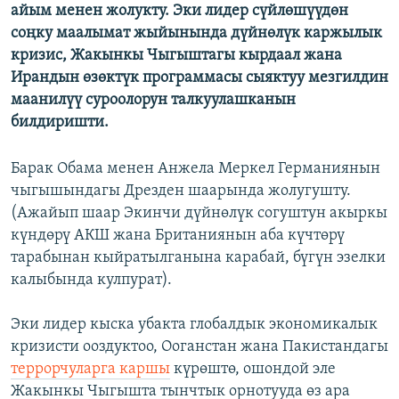
айым менен жолукту. Эки лидер сүйлөшүүдөн
соңку маалымат жыйынында дүйнөлүк каржылык
кризис, Жакынкы Чыгыштагы кырдаал жана
Ирандын өзөктүк программасы сыяктуу мезгилдин
маанилүү суроолорун талкуулашканын
билдиришти.
Барак Обама менен Анжела Меркел Германиянын
чыгышындагы Дрезден шаарында жолугушту.
(Ажайып шаар Экинчи дүйнөлүк согуштун акыркы
күндөрү АКШ жана Британиянын аба күчтөрү
тарабынан кыйратылганына карабай, бүгүн эзелки
калыбында кулпурат).
Эки лидер кыска убакта глобалдык экономикалык
кризисти ооздуктоо, Ооганстан жана Пакистандагы
террорчуларга каршы
күрөштө, ошондой эле
Жакынкы Чыгышта тынчтык орнотууда өз ара