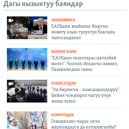
Дагы кызыктуу баяндар
ЭКОНОМИКА
ЕАЭБдин жыйыны: Кыргыз
өкмөтү азык-түлүктүн баасына
тынчсызданат
БОРБОР АЗИЯ
"ЕАЭБдин талаптары сакталбай
жатат". Чолпон-Атадагы саммит,
Пашиняндын сыны
КООПСУЗДУК
"Эң биринчи – камсыздандыруу".
Бийик чокуларга чыгуу үчүн
жаңы талап
КОРРУПЦИЯ
Гемодиализ чыры: акча
маркумдарга да которулганбы?