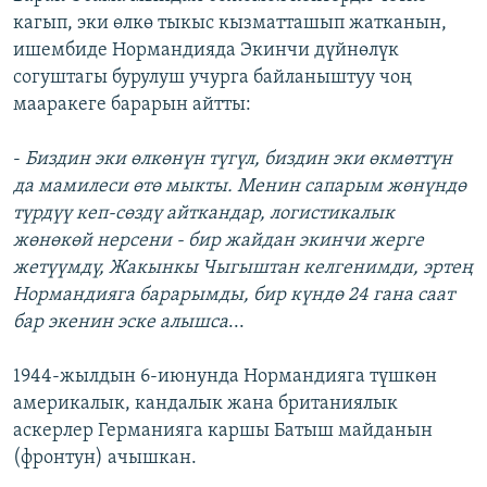
кагып, эки өлкө тыкыс кызматташып жатканын,
ишембиде Нормандияда Экинчи дүйнөлүк
согуштагы бурулуш учурга байланыштуу чоң
мааракеге барарын айтты:
-
Биздин эки өлкөнүн түгүл, биздин эки өкмөттүн
да мамилеси өтө мыкты. Менин сапарым жөнүндө
түрдүү кеп-сөздү айткандар, логистикалык
жөнөкөй нерсени - бир жайдан экинчи жерге
жетүүмдү, Жакынкы Чыгыштан келгенимди, эртең
Нормандияга барарымды, бир күндө 24 гана саат
бар экенин эске алышса
...
1944-жылдын 6-июнунда Нормандияга түшкөн
америкалык, кандалык жана британиялык
аскерлер Германияга каршы Батыш майданын
(фронтун) ачышкан.