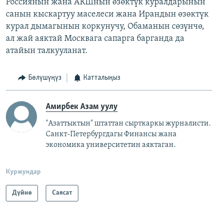
Россиянын жана АКШнын өзөктүк куралдарынын
санын кыскартуу маселеси жана Ирандын өзөктүк
курал дымагынын коркунучу, Обаманын сөзүнчө,
ал жай аяктай Москвага сапарга барганда да
атайын талкууланат.
Бөлүшүңүз
Катталыңыз
Амирбек Азам уулу
"Азаттыктын" штаттан сырткаркы журналисти.
Санкт-Петербургдагы Финансы жана
экономика университетин аяктаган.
Куржундар
Дүйнө
Саясат