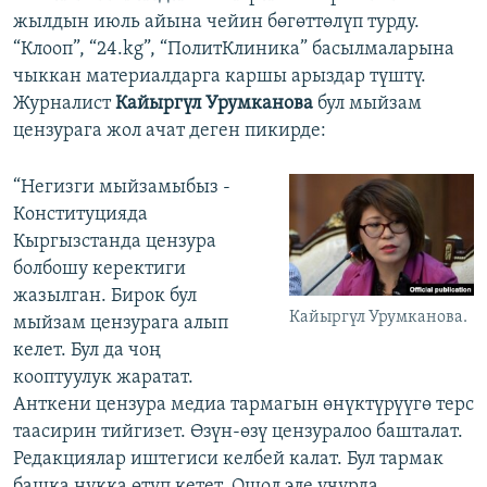
жылдын июль айына чейин бөгөттөлүп турду.
“Клооп”, “24.kg”, “ПолитКлиника” басылмаларына
чыккан материалдарга каршы арыздар түштү.
Журналист
Кайыргүл Урумканова
бул мыйзам
цензурага жол ачат деген пикирде:
“Негизги мыйзамыбыз -
Конституцияда
Кыргызстанда цензура
болбошу керектиги
жазылган. Бирок бул
Кайыргүл Урумканова.
мыйзам цензурага алып
келет. Бул да чоң
кооптуулук жаратат.
Анткени цензура медиа тармагын өнүктүрүүгө терс
таасирин тийгизет. Өзүн-өзү цензуралоо башталат.
Редакциялар иштегиси келбей калат. Бул тармак
башка нукка өтүп кетет. Ошол эле учурда