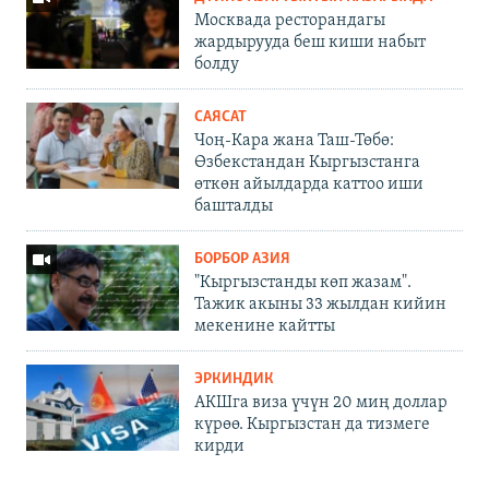
Москвада ресторандагы
жардырууда беш киши набыт
болду
САЯСАТ
Чоң-Кара жана Таш-Төбө:
Өзбекстандан Кыргызстанга
өткөн айылдарда каттоо иши
башталды
БОРБОР АЗИЯ
"Кыргызстанды көп жазам".
Тажик акыны 33 жылдан кийин
мекенине кайтты
ЭРКИНДИК
АКШга виза үчүн 20 миң доллар
күрөө. Кыргызстан да тизмеге
кирди