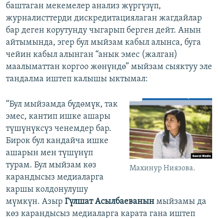
баштаган мекемелер анализ жүргүзүп,
журналисттерди дискредитациялаган жагдайлар
бар деген корутунду чыгарып берген дейт. Анын
айтымында, эгер бул мыйзам кабыл алынса, буга
чейин кабыл алынган “анык эмес (жалган)
маалыматтан коргоо жөнүндө” мыйзам сыяктуу эле
тандалма иштеп калышы ыктымал:
“Бул мыйзамда бүдөмүк, так
эмес, кантип ишке ашары
түшүнүксүз ченемдер бар.
Бирок бул кандайча ишке
ашарын мен түшүнүп
турам. Бул мыйзам көз
Махинур Ниязова.
карандысыз медиаларга
каршы колдонулушу
мүмкүн. Азыр
Гүлшат Асылбаеванын
мыйзамы да
көз карандысыз медиаларга карата гана иштеп