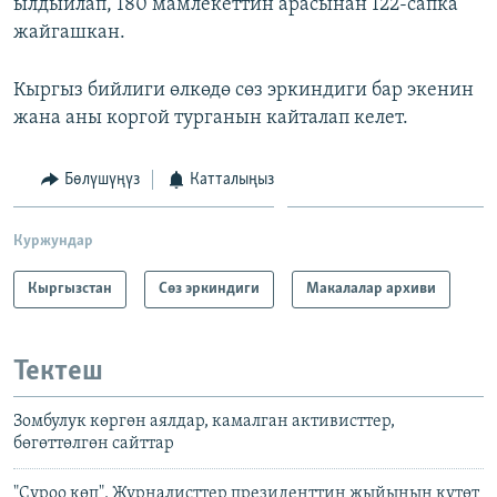
ылдыйлап, 180 мамлекеттин арасынан 122-сапка
жайгашкан.
Кыргыз бийлиги өлкөдө сөз эркиндиги бар экенин
жана аны коргой турганын кайталап келет.
Бөлүшүңүз
Катталыңыз
Куржундар
Кыргызстан
Сөз эркиндиги
Макалалар архиви
Тектеш
Зомбулук көргөн аялдар, камалган активисттер,
бөгөттөлгөн сайттар
"Суроо көп". Журналисттер президенттин жыйынын күтөт