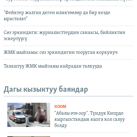
"Фейктер жалган деген иликтөөлөр да бир кезде
ырасталат"
Сөз эркиндиги: журналисттердин санаасы, бийликтин
эскертүүсү
ЖМК мыйзамы: сөз эркиндигин тооруган коркунуч
Талаштуу ЖМК мыйзамы кайрадан талкууда
Дагы кызыктуу баяндар
КООМ
"Абалы өтө оор". Түндүк Кипрде
кыргызстандык кызга кол салуу
болду