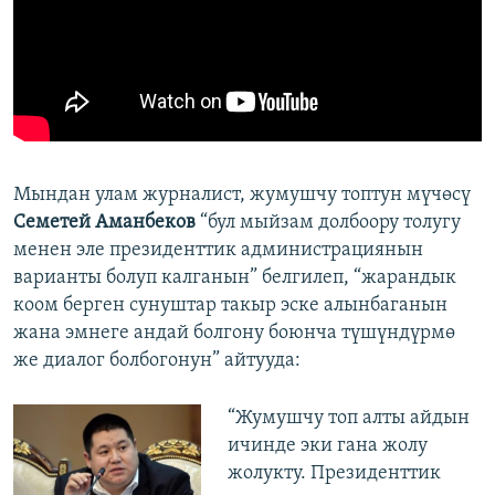
Мындан улам журналист, жумушчу топтун мүчөсү
Семетей Аманбеков
“бул мыйзам долбоору толугу
менен эле президенттик администрациянын
варианты болуп калганын” белгилеп, “жарандык
коом берген сунуштар такыр эске алынбаганын
жана эмнеге андай болгону боюнча түшүндүрмө
же диалог болбогонун” айтууда:
“Жумушчу топ алты айдын
ичинде эки гана жолу
жолукту. Президенттик