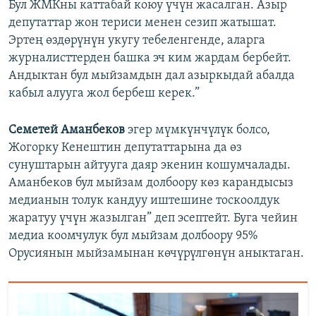
Бул ЖМКны каттабай коюу үчүн жасалган. Азыр
депутаттар жон териси менен сезип жатышат.
Эртең өздөрүнүн укугу тебеленгенде, аларга
журналисттерден башка эч ким жардам бербейт.
Андыктан бул мыйзамдын дал азыркыдай абалда
кабыл алууга жол бербеш керек.”
Семетей Аманбеков
эгер мүмкүнчүлүк болсо,
Жогорку Кенештин депутаттарына да өз
сунуштарын айтууга даяр экенин кошумчалады.
Аманбеков бул мыйзам долбоору көз карандысыз
медианын толук кандуу иштешине тоскоолдук
жаратуу үчүн жазылган” деп эсептейт. Буга чейин
медиа коомчулук бул мыйзам долбоору 95%
Орусиянын мыйзамынан көчүрүлгөнүн аныктаган.