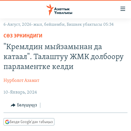
Линктер
Мазмунга
өтүңүз
6-Август, 2026-жыл, бейшемби, Бишкек убактысы 05:34
Навигацияга
ЖАҢЫЛЫКТАР
өтүңүз
СӨЗ ЭРКИНДИГИ
КЫРГЫЗСТАН
Издөөгө
"Кремлдин мыйзамынан да
салыңыз
ДҮЙНӨ
КЫРГЫЗСТАН
катаал". Талаштуу ЖМК долбоору
УКРАИНА
САЯСАТ
ДҮЙНӨ
парламентке келди
АТАЙЫН ИЛИКТӨӨ
ЭКОНОМИКА
БОРБОР АЗИЯ
Нурболот Азамат
ТВ ПРОГРАММАЛАР
МАДАНИЯТ
10-Январь, 2024
ПОДКАСТ
БҮГҮН АЗАТТЫКТА
ӨЗГӨЧӨ ПИКИР
ЭКСПЕРТТЕР ТАЛДАЙТ
Бөлүшүңүз
БИЗ ЖАНА ДҮЙНӨ
Русский
Бизди Google'дан табыңыз
ДАНИСТЕ