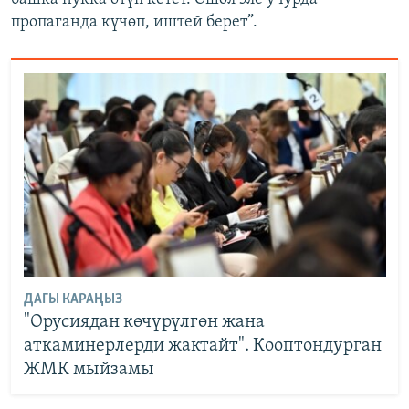
пропаганда күчөп, иштей берет”.
ДАГЫ КАРАҢЫЗ
"Орусиядан көчүрүлгөн жана
аткаминерлерди жактайт". Кооптондурган
ЖМК мыйзамы