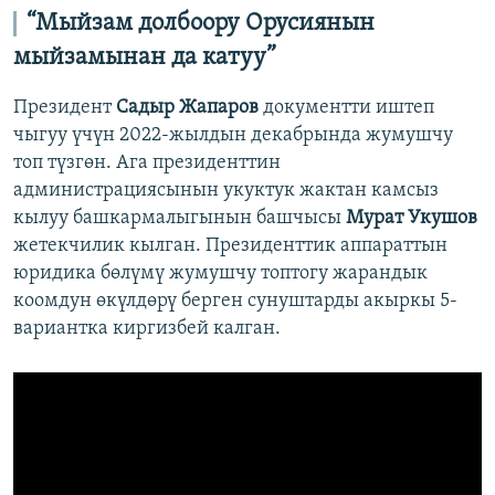
“Мыйзам долбоору Орусиянын
мыйзамынан да катуу”
Президент
Садыр Жапаров
документти иштеп
чыгуу үчүн 2022-жылдын декабрында жумушчу
топ түзгөн. Ага президенттин
администрациясынын укуктук жактан камсыз
кылуу башкармалыгынын башчысы
Мурат Укушов
жетекчилик кылган. Президенттик аппараттын
юридика бөлүмү жумушчу топтогу жарандык
коомдун өкүлдөрү берген сунуштарды акыркы 5-
вариантка киргизбей калган.