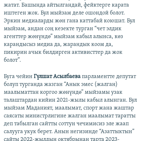
жатат. Башында айтылгандай, фейктерге карата
иштеген жок. Бул мыйзам деле ошондой болот.
Эркин медиаларды жөн гана каттабай коюшат. Бул
мыйзам, андан соң кезекте турган “чет элдик
агенттер жөнүндө” мыйзам кабыл алынса, көз
карандысыз медиа да, жарандык коом да,
пикирин ачык билдирген активисттер да жок
болот”.
Буга чейин
Гүлшат Асылбаева
парламентте депутат
болуп турганда жазган “Анык эмес (жалган)
маалыматтан коргоо жөнүндө” мыйзамы узак
талаштардан кийин 2021-жылы кабыл алынган. Бул
мыйзам Маданият, маалымат, спорт жана жаштар
саясаты министрлигине жалган маалымат таратты
деп табылган сайтты соттун чечимисиз эле жаап
салууга укук берет. Анын негизинде “Азаттыктын”
сайты 2022-жылдын октябрынан тарта 2023-