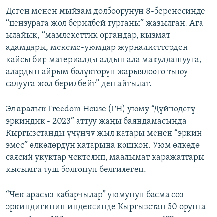
Деген менен мыйзам долбоорунун 8-беренесинде
“цензурага жол берилбей турганы” жазылган. Ага
ылайык, “мамлекеттик органдар, кызмат
адамдары, мекеме-уюмдар журналисттерден
кайсы бир материалды алдын ала макулдашууга,
алардын айрым бөлүктөрүн жарыялоого тыюу
салууга жол берилбейт” деп айтылат.
Эл аралык Freedom House (FH) уюму “Дүйнөдөгү
эркиндик - 2023” аттуу жаңы баяндамасында
Кыргызстанды үчүнчү жыл катары менен “эркин
эмес” өлкөлөрдүн катарына кошкон. Уюм өлкөдө
саясий укуктар чектелип, маалымат каражаттары
кысымга туш болгонун белгилеген.
“Чек арасыз кабарчылар” уюмунун басма сөз
эркиндигинин индексинде Кыргызстан 50 орунга