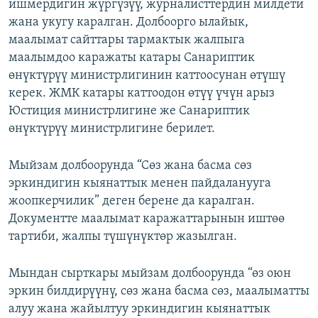
ишмердигин жүргүзүү, журналисттердин милдети
жана укугу каралган. Долбоорго ылайык,
маалымат сайттары тармактык жалпыга
маалымдоо каражаты катары Санариптик
өнүктүрүү министрлигинин каттоосунан өтүшү
керек. ЖМК катары каттоодон өтүү үчүн арыз
Юстиция министрлигине же Санариптик
өнүктүрүү министрлигине берилет.
Мыйзам долбоорунда “Сөз жана басма сөз
эркиндигин кыянаттык менен пайдаланууга
жоопкерчилик” деген берене да каралган.
Документте маалымат каражаттарынын иштөө
тартиби, жалпы түшүнүктөр жазылган.
Мындан сырткары мыйзам долбоорунда “өз оюн
эркин билдирүүнү, сөз жана басма сөз, маалыматты
алуу жана жайылтуу эркиндигин кыянаттык