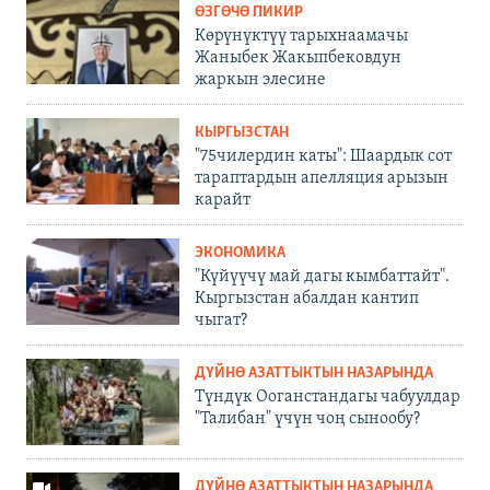
ӨЗГӨЧӨ ПИКИР
Көрүнүктүү тарыхнаамачы
Жаныбек Жакыпбековдун
жаркын элесине
КЫРГЫЗСТАН
"75чилердин каты": Шаардык сот
тараптардын апелляция арызын
карайт
ЭКОНОМИКА
"Күйүүчү май дагы кымбаттайт".
Кыргызстан абалдан кантип
чыгат?
ДҮЙНӨ АЗАТТЫКТЫН НАЗАРЫНДА
Түндүк Ооганстандагы чабуулдар
"Талибан" үчүн чоң сынообу?
ДҮЙНӨ АЗАТТЫКТЫН НАЗАРЫНДА