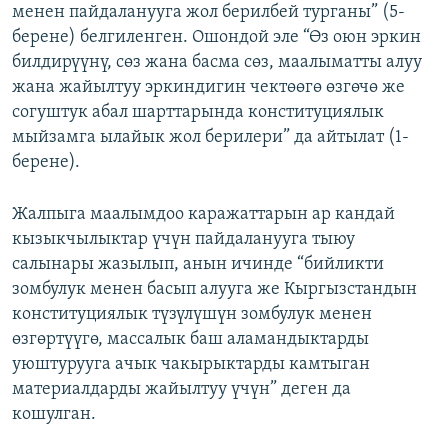
менен пайдаланууга жол берилбей турганы” (5-
берене) белгиленген. Ошондой эле “Өз оюн эркин
билдирүүнү, сөз жана басма сөз, маалыматты алуу
жана жайылтуу эркиндигин чектөөгө өзгөчө же
согуштук абал шарттарында конституциялык
мыйзамга ылайык жол берилери” да айтылат (1-
берене).
Жалпыга маалымдоо каражаттарын ар кандай
кызыкчылыктар үчүн пайдаланууга тыюу
салынары жазылып, анын ичинде “бийликти
зомбулук менен басып алууга же Кыргызстандын
конституциялык түзүлүшүн зомбулук менен
өзгөртүүгө, массалык баш аламандыктарды
уюштурууга ачык чакырыктарды камтыган
материалдарды жайылтуу үчүн” деген да
кошулган.