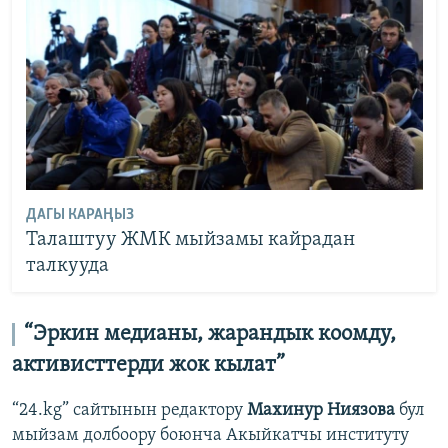
ДАГЫ КАРАҢЫЗ
Талаштуу ЖМК мыйзамы кайрадан
талкууда
“Эркин медианы, жарандык коомду,
активисттерди жок кылат”
“24.kg” сайтынын редактору
Махинур Ниязова
бул
мыйзам долбоору боюнча Акыйкатчы институту