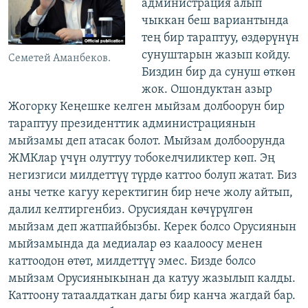
администрация алып
чыккан беш вариантында
тең бир тараптуу, өздөрүнүн
сунуштарын жазып койду.
Семетей Аманбеков.
Биздин бир да сунуш өткөн
жок. Ошондуктан азыр
Жогорку Кеңешке келген мыйзам долбоорун бир
тараптуу президенттик администрациянын
мыйзамы деп атасак болот. Мыйзам долбоорунда
ЖМКлар үчүн олуттуу тобокелчиликтер көп. Эң
негизгиси милдеттүү түрдө каттоо болуп жатат. Биз
аны четке кагуу керектигин бир нече жолу айтып,
далил келтиргенбиз. Орусиядан көчүрүлгөн
мыйзам деп жатпайбызбы. Керек болсо Орусиянын
мыйзамында да медиалар өз каалоосу менен
каттоодон өтөт, милдеттүү эмес. Бизде болсо
мыйзам Орусияныкынан да катуу жазылып калды.
Каттоону татаалдаткан дагы бир канча жагдай бар.