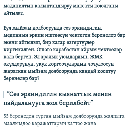
маданиятын калыптандыруу максаты коюлганы
айтылат.
Бул мыйзам долбоорунда сөз эркиндигин,
медианын эркин иштөөсүн чектеген беренелер бар
экени айтылып, бир катар өзгөртүүлөр
киргизилген. Ошого карабастан айрым чектөөлөр
кала берген. Эл аралык уюмдардын, ЖМК
өкүлдөрүнүн, укук коргоочулардын чочулоосун
жараткан мыйзам долбоорунда кандай кооптуу
беренелер бар?
“Сөз эркиндигин кыянаттык менен
пайдаланууга жол берилбейт”
55 беренеден турган мыйзам долбоорунда жалпыга
маалымдоо каражаттарын каттоо жана