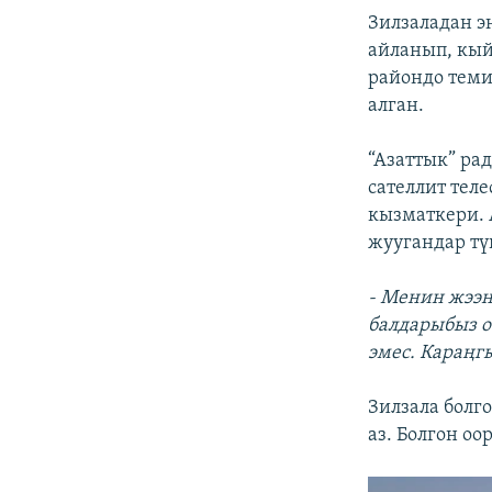
Зилзаладан э
айланып, кый
райондо теми
алган.
“Азаттык” ра
сателлит тел
кызматкери. 
жуугандар тү
- Менин жээн
балдарыбыз о
эмес. Караңгы
Зилзала болг
аз. Болгон о