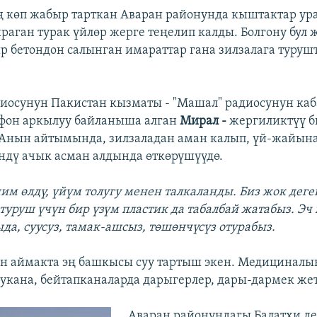
ң көп жабыр тарткан Аваран районунда кыштактар ур
раган турак үйлөр жерге теңелип калды. Болгону бул
р бетондон салынган имараттар гана зилзалага туруш
диосунун Пакистан кызматы - "Машал" радиосунун ка
ефон аркылуу байланыша алган
Мирал -
жергиликтүү 
Анын айтымында, зилзаладан аман калып, үй-жайына
ндү ачык асман алдында өткөрүшүүдө.
им өлдү, үйүм толугу менен талкаланды. Биз жок деге
туруш үчүн бир үзүм пластик да табалбай жатабыз. Эч 
да, суусуз, тамак-ашсыз, төшөнчүсүз отурабыз.
он аймакта эң башкысы суу тартыш экен. Медициналы
орукана, бейтапканаларда дарыгерлер, дары-дармек же
Аваран районундагы Балатхи д