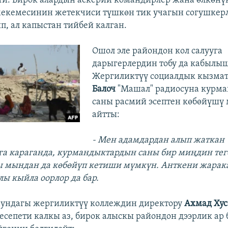
и. Бирок алардын аскерий командирлер жана өлкөнүн
екемесинин жетекчиси түшкөн тик учагын согушкерл
, ал капыстан тийбей калган.
Ошол эле райондон кол салууга
дарыгерлердин тобу да кабылы
Жергиликтүү социалдык кызма
Балоч
"Машал" радиосуна курм
саны расмий эсептен көбөйүшү
айтты:
- Мен адамдардан алып жаткан
а караганда, курмандыктардын саны бир миңдин тег
 мындан да көбөйүп кетиши мүмкүн. Анткени жарака
лы кыйла оорлор да бар.
нундагы жергиликтүү коллеждин директору
Ахмад Ху
есепети калкы аз, бирок алыскы райондон дээрлик ар 