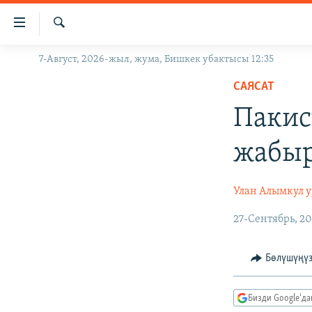
Линктер
Мазмунга
өтүңүз
Издөө
7-Август, 2026-жыл, жума, Бишкек убактысы 12:35
ЖАҢЫЛЫКТАР
Навигацияга
өтүңүз
САЯСАТ
КЫРГЫЗСТАН
Издөөгө
Пакис
ДҮЙНӨ
КЫРГЫЗСТАН
салыңыз
УКРАИНА
САЯСАТ
ДҮЙНӨ
жабыр
АТАЙЫН ИЛИКТӨӨ
ЭКОНОМИКА
БОРБОР АЗИЯ
ТВ ПРОГРАММАЛАР
МАДАНИЯТ
Улан Алымкул 
ПОДКАСТ
БҮГҮН АЗАТТЫКТА
27-Сентябрь, 20
ӨЗГӨЧӨ ПИКИР
ЭКСПЕРТТЕР ТАЛДАЙТ
Бөлүшүңү
БИЗ ЖАНА ДҮЙНӨ
ДАНИСТЕ
Бизди Google'д