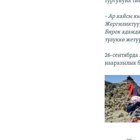
тургунуна ти
- Ар кайсы к
Жергиликтүү 
Бирок адамда
түлүккө жетү
26-сентябрда
нааразылык 