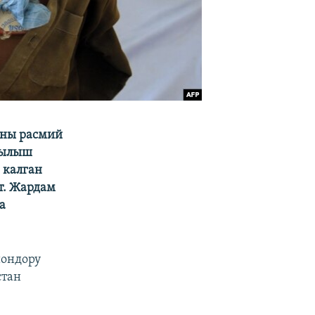
аны расмий
тылыш
 калган
т. Жардам
а
йондору
стан