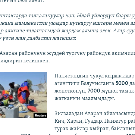
йгенин белгилейт:
ыштактарда талкалануулар көп. Ылай үйлөрдүн баары у
жана мамлекеттик уюмдар куткаруу иштери менен ал
р алигиче талаптагыдай жардам алыша элек. Алар сууг
ү үчүн жан далбастап жатышат.
 Аваран районунун жүздөй тургуну райондук акимчил
билдирип келишкен.
Пакистандын чукул кырдаалдар
агенттиги Белучистанга
5000
да
жөнөткөнүн,
7000
мүшөк тамак
жатканын маалымдады.
Зилзаладан Аваран айланасында
Кич, Харан, Гуадар, Панжгур р
турак жайлар кыйрап, байлан