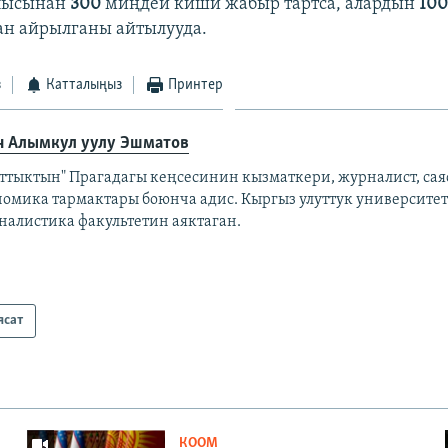
лпысынан
300
миңдей киши жабыр тартса, алардын
10
ан айрылганы айтылууда.
з
Катталыңыз
Принтер
н Алымкул уулу Эшматов
аттыктын" Прагадагы кеңсесинин кызматкери, журналист, сая
номика тармактары боюнча адис. Кыргыз улуттук университе
налистика факультетин аяктаган.
ясат
КООМ