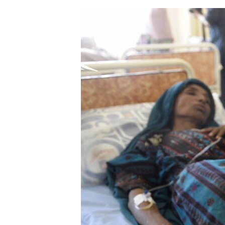
ЭЖЕ-СИҢДИЛЕР
АЗАТТЫК+
ЫҢГАЙСЫЗ СУРООЛОР