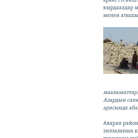
аракеттеништ
кырдаалдар м
менен атышып
маалыматтарг
Алардын саны
арасында аба
Аваран райо
зилзаланын к