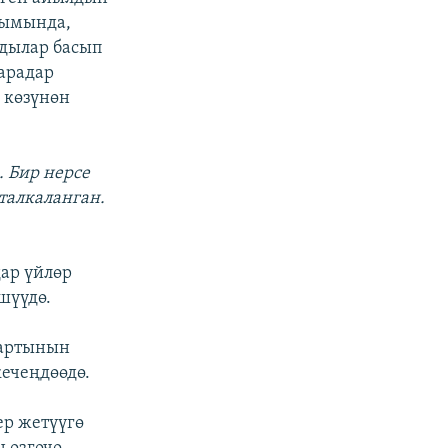
ымында,
дылар басып
жарадар
 көзүнөн
. Бир нерсе
талкаланган.
дар үйлөр
шүүдө.
шартынын
ечеңдөөдө.
ер жетүүгө