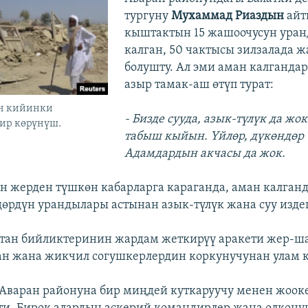
тургуну
Мухаммад Риаздын
айт
кыштактын 15 жашоочусун уран
калган, 50 чактысы зилзалада 
болушту. Ал эми аман калгандар
азыр тамак-аш өтүп турат:
н кийинки
- Бизде сууда, азык-түлүк да жок
ир көрүнүш.
табыш кыйын. Үйлөр, дүкөндөр 
Адамдардын акчасы да жок.
он жерден түшкөн кабарларга караганда, аман калган
өрдүн урандылары астынан азык-түлүк жана суу изде
стан бийликтеринин жардам жеткирүү аракети жер-
н жана жикчил согушкерлердин коркунучунан улам к
 Аваран районуна бир миңдей куткаруучу менен жоок