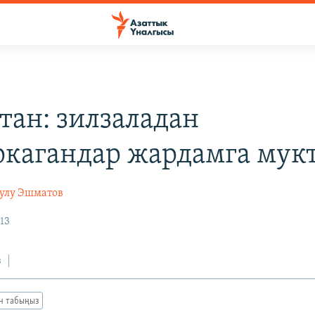
тан: зилзаладан
кагандар жардамга мук
уулу Эшматов
13
з
ан табыңыз