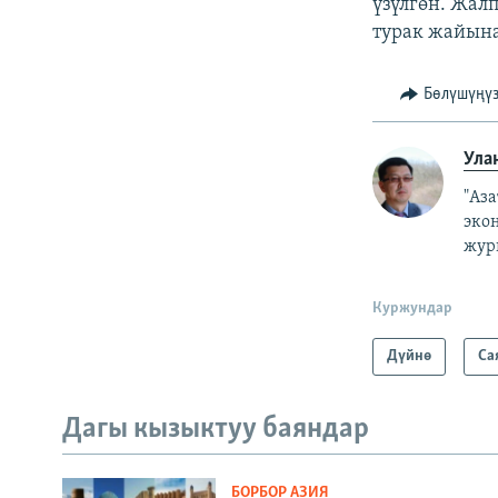
үзүлгөн. Жа
турак жайын
Бөлүшүңү
Ула
"Аз
эко
жур
Куржундар
Дүйнө
Са
Дагы кызыктуу баяндар
БОРБОР АЗИЯ