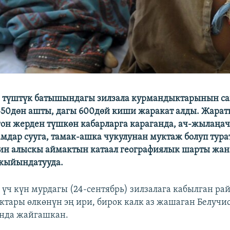
 түштүк батышындагы зилзала курмандыктарынын с
350дөн ашты, дагы 600дөй киши жаракат алды. Жара
он жерден түшкөн кабарларга караганда, ач-жылаңач
мдар сууга, тамак-ашка чукулунан муктаж болуп тура
ин алыскы аймактын катаал географиялык шарты жан
 кыйындатууда.
үч күн мурдагы (24-сентябрь) зилзалага кабылган ра
тары өлкөнүн эң ири, бирок калк аз жашаган Белучи
нда жайгашкан.