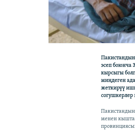
Пакистандын
эсеп боюнча 
кырсыгы болг
миңдеген ада
жеткирүү иш
согушкерлер
Пакистандын 
менен кыштак
провинциясы