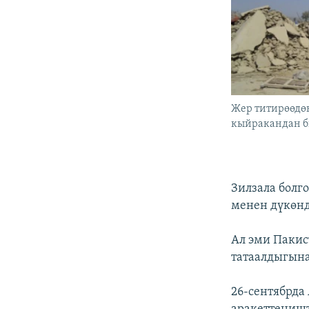
Жер титирөөдө
кыйракандан б
Зилзала болг
менен дүкөнд
Ал эми Паки
татаалдыгына
26-сентябрда