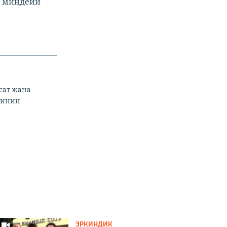
0
миңдейи
сат жана
тинин
ЭРКИНДИК