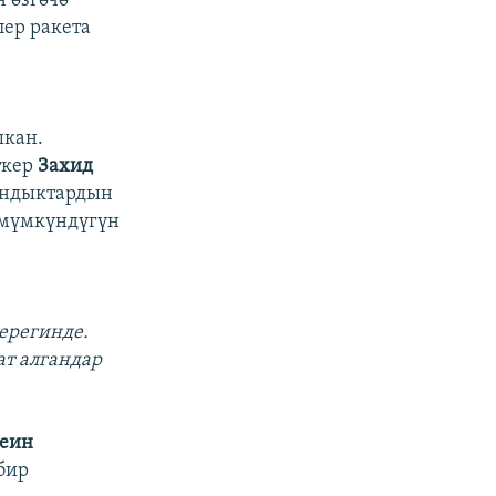
 өзгөчө
ер ракета
шкан.
ткер
Захид
андыктардын
 мүмкүндүгүн
ерегинде.
т алгандар
сеин
бир