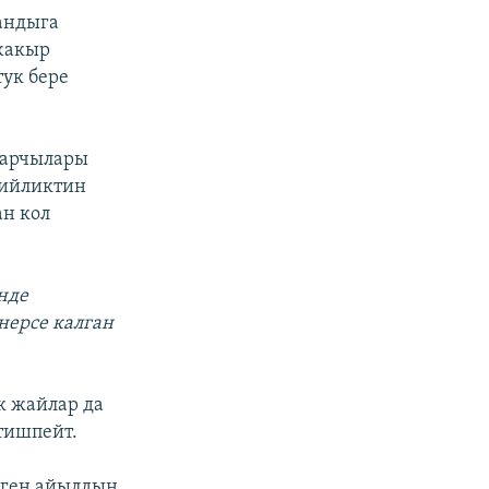
андыга
 жакыр
тук бере
барчылары
бийликтин
н кол
нде
нерсе калган
к жайлар да
тишпейт.
еген айылдын