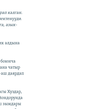
рап калган.
ектенүүдө.
а, азык-
ик алдына
 боюнча
ана чатыр
-аш даярдап
гы Хуздар,
айондорунда
ыш зымдары