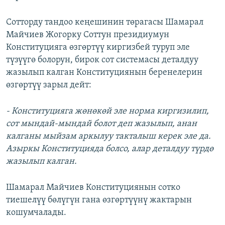
Сотторду тандоо кеңешинин төрагасы Шамарал
Майчиев Жогорку Соттун президиумун
Конституцияга өзгөртүү киргизбей туруп эле
түзүүгө болорун, бирок сот системасы деталдуу
жазылып калган Конституциянын беренелерин
өзгөртүү зарыл дейт:
- Конституцияга жөнөкөй эле норма киргизилип,
сот мындай-мындай болот деп жазылып, анан
калганы мыйзам аркылуу такталыш керек эле да.
Азыркы Конституцияда болсо, алар деталдуу түрдө
жазылып калган.
Шамарал Майчиев Конституциянын сотко
тиешелүү бөлүгүн гана өзгөртүүнү жактарын
кошумчалады.