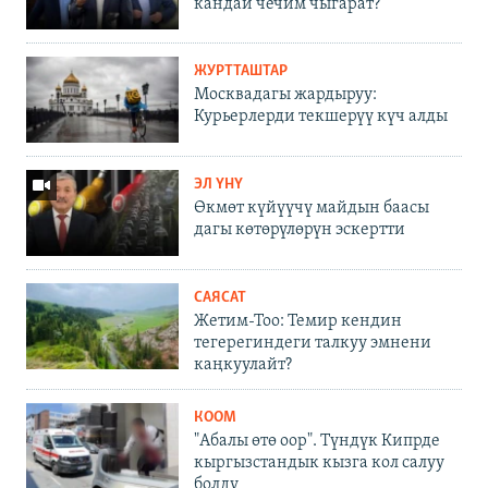
кандай чечим чыгарат?
ЖУРТТАШТАР
Москвадагы жардыруу:
Курьерлерди текшерүү күч алды
ЭЛ ҮНҮ
Өкмөт күйүүчү майдын баасы
дагы көтөрүлөрүн эскертти
САЯСАТ
Жетим-Тоо: Темир кендин
тегерегиндеги талкуу эмнени
каңкуулайт?
КООМ
"Абалы өтө оор". Түндүк Кипрде
кыргызстандык кызга кол салуу
болду