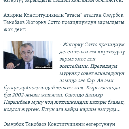
өзгөртүү зарылдыгы бышып калганын белгилеген.
Азыркы Конституциянын “атасы” аталган Өмүрбек
Текебаев Жогорку Сотто президиумдун зарылдыгы
жок дейт:
- Жогорку Сотто президиум
деген тепкичти киргизүүнү
зарыл эмес деп
эсептеймин. Президиум
мурунку совет өлкөлөрүнүн
азында эле бар. Ал эми
бүткүл дүйнөдө андай тепкич жок. Кыргызстанда
бул 2002-жылы жоюлган. Ошондо Данияр
Нарынбаев муну чоң жетишкендик катары баалап,
колдоп жүргөн. Бүгүн ага кайра каршы чыгууда...
Өмүрбек Текебаев Конституцияны өзгөртүүнүн