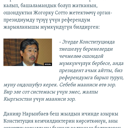
калып, башаламандык болуп жатканын,
ошондуктан Жогорку Сотто жетектөөчү орган-
президиумду түзүү үчүн референдум
жарыяланышы мүмкүндүгүн билдирген:
- Эгерде Конституцияда
тиешелүү беренелерди
чечмелөө ошондой
мүмкүнчүлүк бербесе, анда
президент ачык айтты, биз
референдумга барып туруп,
муну оңдошубуз керек. Себеби мааниси өтө зор.
Бир эле сот системасы үчүн эмес, жалпы
Кыргызстан үчүн мааниси зор.
Данияр Нарынбаев беш жылдын ичинде азыркы
Конституция кемчилдиктерин көрсөткөнүн, аны