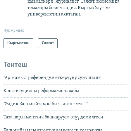
кызматкери, журналист. Саясат, экономика
темалары боюнча адис. Кыргыз Улуттук
университетин аяктаган.
Куржундар
Кыргызстан
Саясат
Тектеш
“Ар-намыс" референдум өткөрүүнү сунуштады
Конституцияны реформалоо талабы
"Элдик Баш мыйзам кабыл алган элек..."
Таза парламенттик башкарууга өтүү демилгеси
Баш мыйзамды өзгөртүү демилгеси козголууда