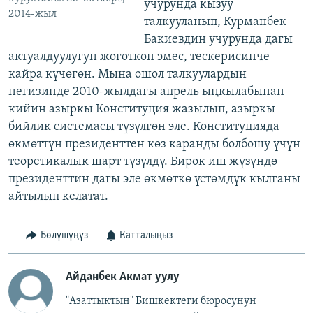
учурунда кызуу
2014-жыл
талкууланып, Курманбек
Бакиевдин учурунда дагы
актуалдуулугун жоготкон эмес, тескерисинче
кайра күчөгөн. Мына ошол талкуулардын
негизинде 2010-жылдагы апрель ыңкылабынан
кийин азыркы Конституция жазылып, азыркы
бийлик системасы түзүлгөн эле. Конституцияда
өкмөттүн президенттен көз каранды болбошу үчүн
теоретикалык шарт түзүлдү. Бирок иш жүзүндө
президенттин дагы эле өкмөткө үстөмдүк кылганы
айтылып келатат.
Бөлүшүңүз
Катталыңыз
Айданбек Акмат уулу
"Азаттыктын" Бишкектеги бюросунун