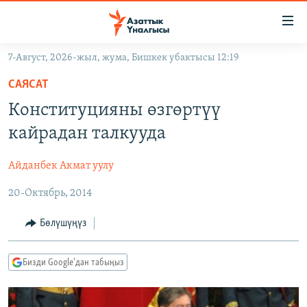
Линктер
Мазмунга
өтүңүз
7-Август, 2026-жыл, жума, Бишкек убактысы 12:19
Навигацияга
ЖАҢЫЛЫКТАР
өтүңүз
САЯСАТ
КЫРГЫЗСТАН
Издөөгө
Конституцияны өзгөртүү
салыңыз
ДҮЙНӨ
КЫРГЫЗСТАН
кайрадан талкууда
УКРАИНА
САЯСАТ
ДҮЙНӨ
Айданбек Акмат уулу
АТАЙЫН ИЛИКТӨӨ
ЭКОНОМИКА
БОРБОР АЗИЯ
20-Октябрь, 2014
ТВ ПРОГРАММАЛАР
МАДАНИЯТ
ПОДКАСТ
БҮГҮН АЗАТТЫКТА
Бөлүшүңүз
ӨЗГӨЧӨ ПИКИР
ЭКСПЕРТТЕР ТАЛДАЙТ
Бизди Google'дан табыңыз
БИЗ ЖАНА ДҮЙНӨ
Русский
ДАНИСТЕ