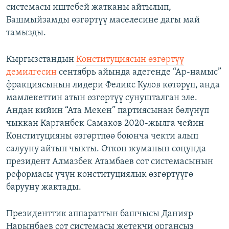
системасы иштебей жатканы айтылып,
Башмыйзамды өзгөртүү маселесине дагы май
тамызды.
Кыргызстандын
Конституциясын өзгөртүү
демилгесин
сентябрь айында адегенде “Ар-намыс”
фракциясынын лидери Феликс Кулов көтөрүп, анда
мамлекеттин атын өзгөртүү сунушталган эле.
Андан кийин “Ата Мекен” партиясынан бөлүнүп
чыккан Карганбек Самаков 2020-жылга чейин
Конституцияны өзгөртпөө боюнча чекти алып
салууну айтып чыкты. Өткөн жуманын соңунда
президент Алмазбек Атамбаев сот системасынын
реформасы үчүн конституциялык өзгөртүүгө
барууну жактады.
Президенттик аппараттын башчысы Данияр
Нарынбаев сот системасы жетекчи органсыз