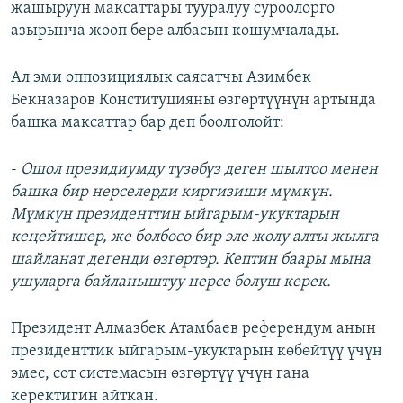
жашыруун максаттары тууралуу суроолорго
азырынча жооп бере албасын кошумчалады.
Ал эми оппозициялык саясатчы Азимбек
Бекназаров Конституцияны өзгөртүүнүн артында
башка максаттар бар деп боолголойт:
-
Ошол президиумду түзөбүз деген шылтоо менен
башка бир нерселерди киргизиши мүмкүн.
Мүмкүн президенттин ыйгарым-укуктарын
кеңейтишер, же болбосо бир эле жолу алты жылга
шайланат дегенди өзгөртөр. Кептин баары мына
ушуларга байланыштуу нерсе болуш керек.
Президент Алмазбек Атамбаев референдум анын
президенттик ыйгарым-укуктарын көбөйтүү үчүн
эмес, сот системасын өзгөртүү үчүн гана
керектигин айткан.