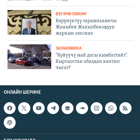
ӨЗГӨЧӨ ПИКИР
Көрүнүктүү тарыхнаамачы
Жаныбек Жакыпбековдун
жаркын элесине
ЭКОНОМИКА
"Күйүүчү май дагы кымбаттайт".
Кыргызстан абалдан кантип
чыгат?
ОНЛАЙН ШЕРИНЕ