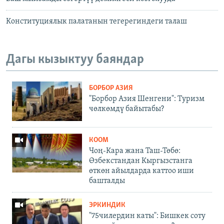
Конституциялык палатанын тегерегиндеги талаш
Дагы кызыктуу баяндар
БОРБОР АЗИЯ
"Борбор Азия Шенгени": Туризм
чөлкөмдү байытабы?
КООМ
Чоң-Кара жана Таш-Төбө:
Өзбекстандан Кыргызстанга
өткөн айылдарда каттоо иши
башталды
ЭРКИНДИК
"75чилердин каты": Бишкек соту