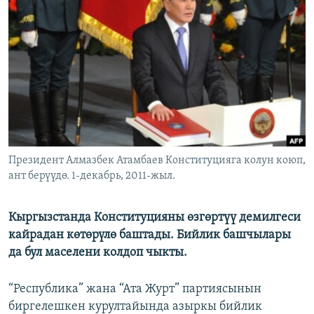
ОНЛАЙН ШЕРИНЕ
ЭЖЕ-СИҢДИЛЕР
АЗАТТЫК+
ЫҢГАЙСЫЗ СУРООЛОР
ЭЕ/АРнун бардык сайттары
Президент Алмазбек Атамбаев Конституцияга колун коюп,
ант берүүдө. 1-декабрь, 2011-жыл.
Кыргызстанда Конституцияны өзгөртүү демилгеси
кайрадан көтөрүлө баштады. Бийлик башчылары
да бул маселени колдоп чыкты.
“Республика” жана “Ата Журт” партиясынын
биргелешкен курултайында азыркы бийлик