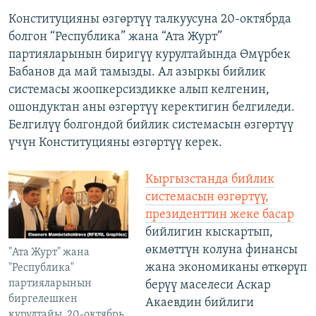
Конституцияны өзгөртүү талкуусуна 20-октябрда
болгон “Республика” жана “Ата Журт”
партияларынын биригүү курултайында Өмүрбек
Бабанов да май тамызды. Ал азыркы бийлик
системасы жоопкерсиздикке алып келгенин,
ошондуктан аны өзгөртүү керектигин белгиледи.
Белгилүү болгондой бийлик системасын өзгөртүү
үчүн Конституцияны өзгөртүү керек.
​Кыргызстанда бийлик
системасын өзгөртүү,
президенттин жеке басар
бийлигин кыскартып,
өкмөттүн колуна финансы
"Ата Журт" жана
жана экономиканы өткөрүп
"Республика"
партияларынын
берүү маселеси Аскар
биргелешкен
Акаевдин бийлиги
курултайы. 20-октябрь,