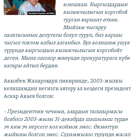
коюшкан. Кыргыздардын
кызыкчылыгын коргобой
турган вариант өткөн.
Мыйзам чыгаруу
палатасынын депутаты болуп туруп, биз каршы
чыгып токтом кабыл алганбыз. Бул келишим ушул
түрүндө кыргыздын кызыкчылыгын коргобойт
деген. Мына ошолор жөнүндө прокуратурага күбө
катары айтып бердик.
Акылбек Жапаровдун пикиринде, 2003-жылкы
келишимдин негизги автору ал кездеги президент
Аскар Акаев болгон:
- Президенттин чечими, алардын тапшырмасы
болбосо 2003-жылы 31-декабрда шашылыш түрдө
эч ким эч нерсеге кол коймок эмес. Өкмөттүн
жыйыны болгон эмес. Сурамжылоо түрүндө жасап