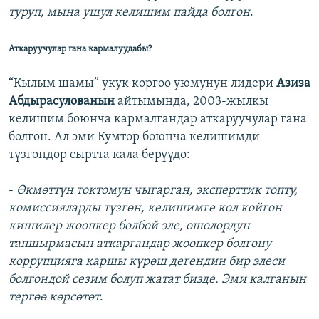
туруп, мына ушул келишим пайда болгон
.
Аткаруучулар гана кармалуудабы?
“Кылым шамы” укук коргоо уюмунун лидери
Азиза
Абдырасулованын
айтымында, 2003-жылкы
келишим боюнча кармалгандар аткаруучулар гана
болгон. Ал эми Кумтөр боюнча келишимди
түзгөндөр сыртта кала берүүдө:
-
Өкмөттүн токтомун чыгарган, эксперттик топту,
комиссияларды түзгөн, келишимге кол койгон
кишилер жоопкер болбой эле, ошолордун
тапшырмасын аткаргандар жоопкер болгону
коррупцияга каршы күрөш дегендин бир элеси
болгондой сезим болуп жатат бизде. Эми калганын
тергөө көрсөтөт
.