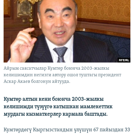
ОНЛАЙН ШЕРИНЕ
ЭЖЕ-СИҢДИЛЕР
АЗАТТЫК+
ЫҢГАЙСЫЗ СУРООЛОР
ЭЕ/АРнун бардык сайттары
Айрым саясатчылар Кумтөр боюнча 2003-жылкы
келишимдин негизги автору ошол туштагы президент
Аскар Акаев болгонун айтууда.
Кумтөр алтын кени боюнча 2003-жылкы
келишимди түзүүгө катышкан мамлекеттик
мурдагы кызматкерлер кармала баштады.
Кумтөрдөгү Кыргызстандын үлүшүн 67 пайыздан 33