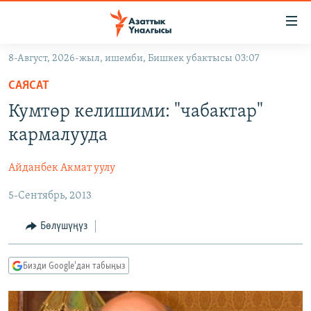
Линктер
Мазмунга
өтүңүз
8-Август, 2026-жыл, ишемби, Бишкек убактысы 03:07
Навигацияга
ЖАҢЫЛЫКТАР
өтүңүз
САЯСАТ
КЫРГЫЗСТАН
Издөөгө
Кумтөр келишими: "чабактар"
салыңыз
ДҮЙНӨ
КЫРГЫЗСТАН
кармалууда
УКРАИНА
САЯСАТ
ДҮЙНӨ
Айданбек Акмат уулу
АТАЙЫН ИЛИКТӨӨ
ЭКОНОМИКА
БОРБОР АЗИЯ
5-Сентябрь, 2013
ТВ ПРОГРАММАЛАР
МАДАНИЯТ
ПОДКАСТ
БҮГҮН АЗАТТЫКТА
Бөлүшүңүз
ӨЗГӨЧӨ ПИКИР
ЭКСПЕРТТЕР ТАЛДАЙТ
Бизди Google'дан табыңыз
БИЗ ЖАНА ДҮЙНӨ
Русский
ДАНИСТЕ