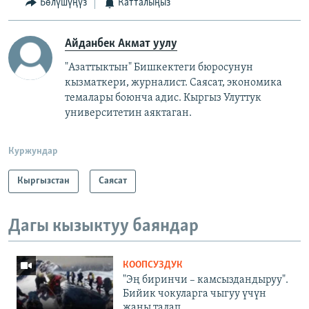
Бөлүшүңүз
Катталыңыз
Айданбек Акмат уулу
"Азаттыктын" Бишкектеги бюросунун
кызматкери, журналист. Саясат, экономика
темалары боюнча адис. Кыргыз Улуттук
университетин аяктаган.
Куржундар
Кыргызстан
Саясат
Дагы кызыктуу баяндар
КООПСУЗДУК
"Эң биринчи – камсыздандыруу".
Бийик чокуларга чыгуу үчүн
жаңы талап