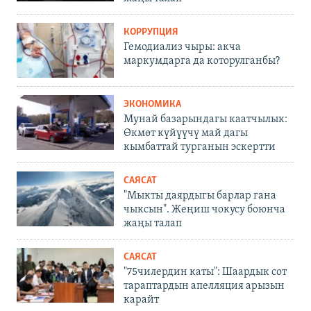
КОРРУПЦИЯ
Гемодиализ чыры: акча
маркумдарга да которулганбы?
ЭКОНОМИКА
Мунай базарындагы каатчылык:
Өкмөт күйүүчү май дагы
кымбаттай турганын эскертти
САЯСАТ
"Мыкты даярдыгы барлар гана
чыксын". Жеңиш чокусу боюнча
жаңы талап
САЯСАТ
"75чилердин каты": Шаардык сот
тараптардын апелляция арызын
карайт