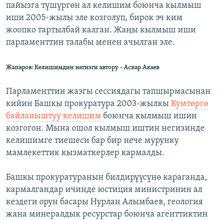
пайызга түшүргөн ал келишим боюнча кылмыш
иши 2005-жылы эле козголуп, бирок эч ким
жоопко тартылбай калган. Жаңы кылмыш иши
парламенттин талабы менен ачылган эле.
Жапаров: Келишимдин негизги автору - Аскар Акаев
Парламенттин жазгы сессиядагы тапшырмасынан
кийин Башкы прокуратура 2003-жылкы
Кумтөргө
байланыштуу келишим
боюнча кылмыш ишин
козгогон. Мына ошол кылмыш иштин негизинде
келишимге тиешеси бар бир нече мурунку
мамлекеттик кызматкерлер кармалды.
Башкы прокуратуранын билдирүүсүнө караганда,
кармалгандар ичинде юстиция министринин ал
кездеги орун басары Нурлан Алымбаев, геология
жана минералдык ресурстар боюнча агенттиктин