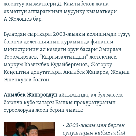
жооптуу кызматкери Д. Камчыбеков жана
өкмөттүн аппаратынын мурунку кызматкери
А.Жолошев бар.
Булардан сырткары 2003-жылкы келишимди түзүү
боюнча делегациянын курамында финансы
министринин ал кездеги орун басары Эмирлан
Төрөмырзаев, “Кыргызалтындын” жетекчиси
маркум Камчыбек Кудайбергенов, Жогорку
Кеңештин депутаттары Акылбек Жапаров, Жеңиш
Эшенкулов болгон.
Акылбек Жапаровдун
айтымында, ал бул маселе
боюнча күбө катары Башкы прокуратуранын
суроолоруна жооп берип чыкты:
-
2003-жылы мен берген
сунуштарды кабыл албай