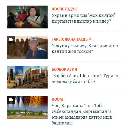
КООПСУЗДУК
Украин армиясы "жок кылган"
кыргызстандыктар кимдер?
ТАРЫХ ЖАНА ТАГДЫР
Үркүндү эскерүү: Кадыр мерген
кантип жол тоскон?
БОРБОР АЗИЯ
"Борбор Азия Шенгени": Туризм
чөлкөмдү байытабы?
КООМ
Чоң-Кара жана Таш-Төбө:
Өзбекстандан Кыргызстанга
өткөн айылдарда каттоо иши
башталды