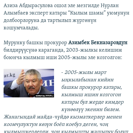
Азиза Абдырасулова ошол эле мезгилде Нурлан
Алымбаев эксперт катары “Кылым шамы” уюмунун
долбоорлоруна да тартылып жүргөнүн
кошумчалады.
Мурунку башкы прокурор
Азимбек Бекназаровдун
билдирүүсүнө караганда, 2003-жылкы келишим
боюнча кылмыш иши 2005-жылы эле козголгон:
-
2005-жылы март
ыңкылабынан кийин
башкы прокурор катары,
кылмыш ишин козгогон
катары бул жерде кимдер
күнөөлүү экенин билем.
Жанагындай майда-чүйдө кызматкерлер менен
коомчулуктун көзүн боёп коебуз деген, чоң
кылмышкерлерди, чоң кылмышты жашыруу болуп