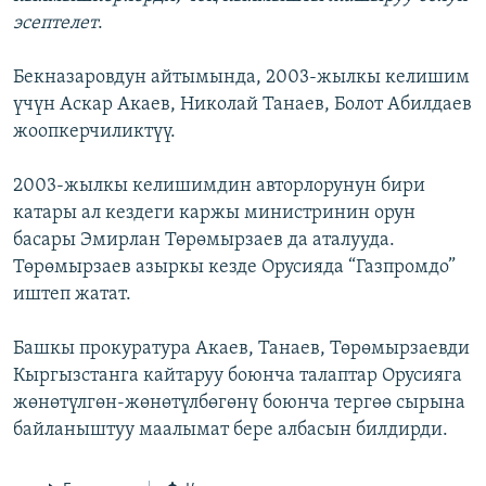
эсептелет
.
Бекназаровдун айтымында, 2003-жылкы келишим
үчүн Аскар Акаев, Николай Танаев, Болот Абилдаев
жоопкерчиликтүү.
2003-жылкы келишимдин авторлорунун бири
катары ал кездеги каржы министринин орун
басары Эмирлан Төрөмырзаев да аталууда.
Төрөмырзаев азыркы кезде Орусияда “Газпромдо”
иштеп жатат.
Башкы прокуратура Акаев, Танаев, Төрөмырзаевди
Кыргызстанга кайтаруу боюнча талаптар Орусияга
жөнөтүлгөн-жөнөтүлбөгөнү боюнча тергөө сырына
байланыштуу маалымат бере албасын билдирди.