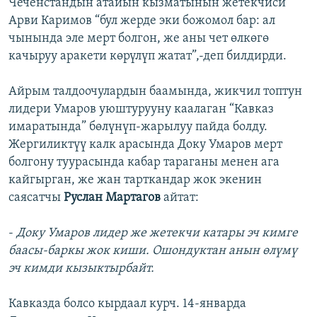
Чеченстандын атайын кызматынын жетекчиси
Арви Каримов “бул жерде эки божомол бар: ал
чынында эле мерт болгон, же аны чет өлкөгө
качыруу аракети көрүлүп жатат”,-деп билдирди.
Айрым талдоочулардын баамында, жикчил топтун
лидери Умаров уюштурууну каалаган “Кавказ
имаратында” бөлүнүп-жарылуу пайда болду.
Жергиликтүү калк арасында Доку Умаров мерт
болгону туурасында кабар тараганы менен ага
кайгырган, же жан тарткандар жок экенин
саясатчы
Руслан Мартагов
айтат:
-
Доку Умаров лидер же жетекчи катары эч кимге
баасы-баркы жок киши. Ошондуктан анын өлүмү
эч кимди кызыктырбайт.
Кавказда болсо кырдаал курч. 14-январда