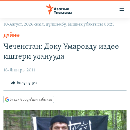
Линктер
Мазмунга
өтүңүз
10-Август, 2026-жыл, дүйшөмбү, Бишкек убактысы 08:25
Навигацияга
ЖАҢЫЛЫКТАР
өтүңүз
ДҮЙНӨ
КЫРГЫЗСТАН
Издөөгө
Чеченстан: Доку Умаровду издөө
салыңыз
ДҮЙНӨ
КЫРГЫЗСТАН
иштери уланууда
УКРАИНА
САЯСАТ
ДҮЙНӨ
18-Январь, 2011
АТАЙЫН ИЛИКТӨӨ
ЭКОНОМИКА
БОРБОР АЗИЯ
ТВ ПРОГРАММАЛАР
Бөлүшүңүз
МАДАНИЯТ
ПОДКАСТ
БҮГҮН АЗАТТЫКТА
Бизди Google'дан табыңыз
ӨЗГӨЧӨ ПИКИР
ЭКСПЕРТТЕР ТАЛДАЙТ
БИЗ ЖАНА ДҮЙНӨ
Русский
ДАНИСТЕ