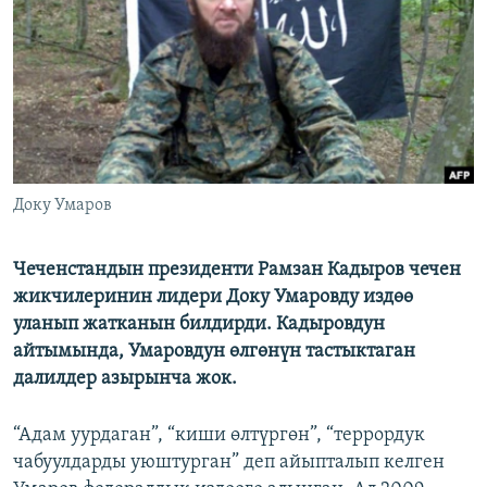
ОНЛАЙН ШЕРИНЕ
ЭЖЕ-СИҢДИЛЕР
АЗАТТЫК+
ЫҢГАЙСЫЗ СУРООЛОР
ЭЕ/АРнун бардык сайттары
Доку Умаров
Чеченстандын президенти Рамзан Кадыров чечен
жикчилеринин лидери Доку Умаровду издөө
уланып жатканын билдирди. Кадыровдун
айтымында, Умаровдун өлгөнүн тастыктаган
далилдер азырынча жок.
“Адам уурдаган”, “киши өлтүргөн”, “террордук
чабуулдарды уюштурган” деп айыпталып келген