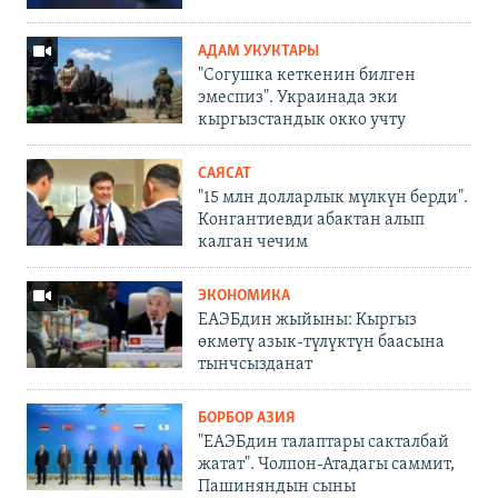
АДАМ УКУКТАРЫ
"Согушка кеткенин билген
эмеспиз". Украинада эки
кыргызстандык окко учту
САЯСАТ
"15 млн долларлык мүлкүн берди".
Конгантиевди абактан алып
калган чечим
ЭКОНОМИКА
ЕАЭБдин жыйыны: Кыргыз
өкмөтү азык-түлүктүн баасына
тынчсызданат
БОРБОР АЗИЯ
"ЕАЭБдин талаптары сакталбай
жатат". Чолпон-Атадагы саммит,
Пашиняндын сыны