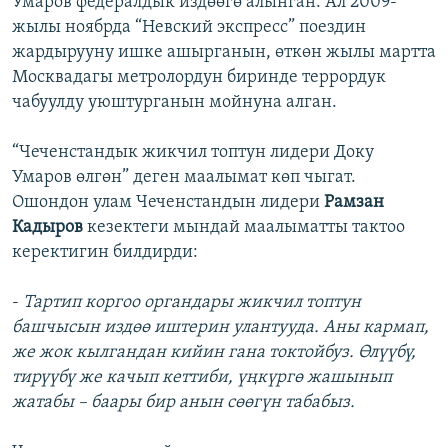
Умаров федералдык издөөгө алынган. Ал 2009-
жылы ноябрда “Невский экспресс” поездин
жардырууну ишке ашырганын, өткөн жылы мартта
Москвадагы метролордун биринде террордук
чабуулду уюштурганын мойнуна алган.
“Чеченстандык жикчил топтун лидери Доку
Умаров өлгөн” деген маалымат көп чыгат.
Ошондон улам Чеченстандын лидери
Рамзан
Кадыров
кезектеги мындай маалыматты тактоо
керектигин билдирди:
-
Тартип коргоо органдары жикчил топтун
башчысын издөө иштерин улантууда. Аны кармап,
же жок кылгандан кийин гана токтойбуз. Өлүүбү,
тирүүбү же качып кеттиби, үңкүргө жашынып
жатабы – баары бир анын сөөгүн табабыз.