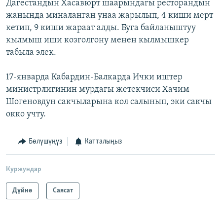
Дагестандын Хасавюрт шаарындагы ресторандын
жанында миналанган унаа жарылып, 4 киши мерт
кетип, 9 киши жараат алды. Буга байланыштуу
кылмыш иши козголгону менен кылмышкер
табыла элек.
17-январда Кабардин-Балкарда Ички иштер
министрлигинин мурдагы жетекчиси Хачим
Шогеновдун сакчыларына кол салынып, эки сакчы
окко учту.
Бөлүшүңүз
Катталыңыз
Куржундар
Дүйнө
Саясат