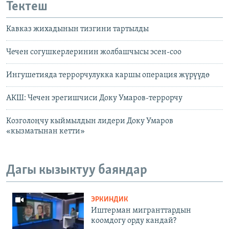
Тектеш
Кавказ жихадынын тизгини тартылды
Чечен согушкерлеринин жолбашчысы эсен-соо
Ингушетияда террорчулукка каршы операция жүрүүдө
АКШ: Чечен эрегишчиси Доку Умаров-террорчу
Козголоңчу кыймылдын лидери Доку Умаров
«кызматынан кетти»
Дагы кызыктуу баяндар
ЭРКИНДИК
Иштерман мигранттардын
коомдогу орду кандай?