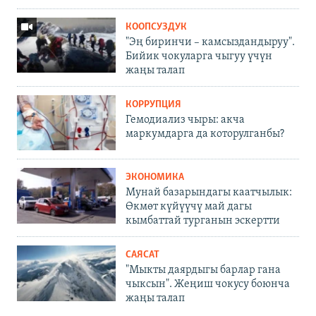
КООПСУЗДУК
"Эң биринчи – камсыздандыруу".
Бийик чокуларга чыгуу үчүн
жаңы талап
КОРРУПЦИЯ
Гемодиализ чыры: акча
маркумдарга да которулганбы?
ЭКОНОМИКА
Мунай базарындагы каатчылык:
Өкмөт күйүүчү май дагы
кымбаттай турганын эскертти
САЯСАТ
"Мыкты даярдыгы барлар гана
чыксын". Жеңиш чокусу боюнча
жаңы талап