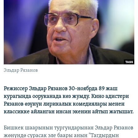
ОНЛАЙН ШЕРИНЕ
ЭЖЕ-СИҢДИЛЕР
АЗАТТЫК+
ЫҢГАЙСЫЗ СУРООЛОР
ЭЕ/АРнун бардык сайттары
Эльдар Рязанов
Режиссер Эльдар Рязанов 30-ноябрда 89 жаш
курагында ооруканада көз жумду. Кино адистери
Рязанов өзүнүн лирикалык комедиялары менен
классикке айланган инсан экенин айтып жатышат.
Бишкек шаарынын тургундарынан Эльдар Рязанов
жөнүндө сурасак эле баары анын "Тагдырдын