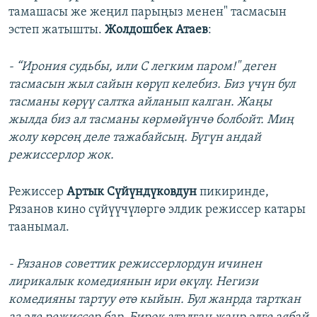
тамашасы же жеңил парыңыз менен" тасмасын
эстеп жатышты.
Жолдошбек Атаев
:
- “Ирония судьбы, или С легким паром!" деген
тасмасын жыл сайын көрүп келебиз. Биз үчүн бул
тасманы көрүү салтка айланып калган. Жаңы
жылда биз ал тасманы көрмөйүнчө болбойт. Миң
жолу көрсөң деле тажабайсың. Бүгүн андай
режиссерлор жок.
Режиссер
Артык Сүйүндүковдун
пикиринде,
Рязанов кино сүйүүчүлөргө элдик режиссер катары
таанымал.
- Рязанов советтик режиссерлордун ичинен
лирикалык комедиянын ири өкүлү. Негизи
комедияны тартуу өтө кыйын. Бул жанрда тарткан