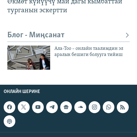
Өкмөт күйүүчү май дагы кымбаттай
турганын эскертти
Блог - Миңсанат
Ала-Тоо – онлайн таалимдин эл
аралык бешиги болууга тийиш
ОНЛАЙН ШЕРИНЕ