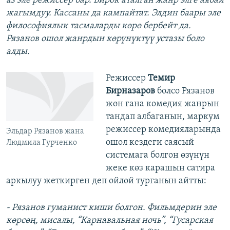
аз эле режиссер бар. Бирок аталган жанр элге аябай
жагымдуу. Кассаны да кампайтат. Элдин баары эле
философиялык тасмаларды көрө бербейт да.
Рязанов ошол жанрдын көрүнүктүү устазы боло
алды.
Режиссер
Темир
Бирназаров
болсо Рязанов
жөн гана комедия жанрын
тандап албаганын, маркум
режиссер комедияларында
Эльдар Рязанов жана
ошол кездеги саясый
Людмила Гурченко
системага болгон өзүнүн
жеке көз карашын сатира
аркылуу жеткирген деп ойлой турганын айтты:
- Рязанов гуманист киши болгон. Фильмдерин эле
көрсөң, мисалы, “Карнавальная ночь”, “Гусарская