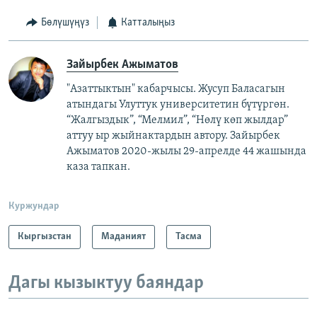
Бөлүшүңүз
Катталыңыз
Зайырбек Ажыматов
"Азаттыктын" кабарчысы. Жусуп Баласагын
атындагы Улуттук университетин бүтүргөн.
“Жалгыздык”, “Мелмил”, “Нөлү көп жылдар”
аттуу ыр жыйнактардын автору. Зайырбек
Ажыматов 2020-жылы 29-апрелде 44 жашында
каза тапкан.
Куржундар
Кыргызстан
Маданият
Тасма
Дагы кызыктуу баяндар