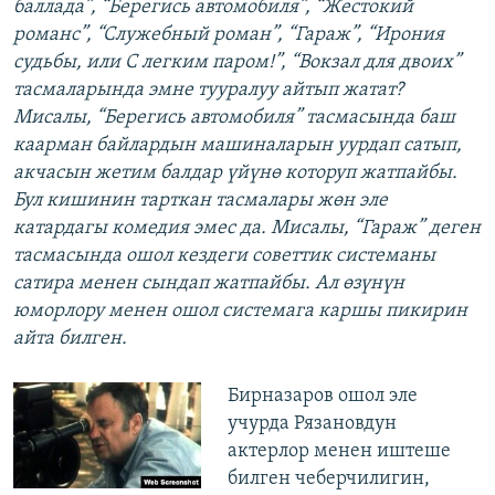
баллада”, “Берегись автомобиля”, “Жестокий
романс”, “Служебный роман”, “Гараж”, “Ирония
судьбы, или С легким паром!”, “Вокзал для двоих”
тасмаларында эмне тууралуу айтып жатат?
Мисалы, “Берегись автомобиля” тасмасында баш
каарман байлардын машиналарын уурдап сатып,
акчасын жетим балдар үйүнө которуп жатпайбы.
Бул кишинин тарткан тасмалары жөн эле
катардагы комедия эмес да. Мисалы, “Гараж” деген
тасмасында ошол кездеги советтик системаны
сатира менен сындап жатпайбы. Ал өзүнүн
юморлору менен ошол системага каршы пикирин
айта билген.
Бирназаров ошол эле
учурда Рязановдун
актерлор менен иштеше
билген чеберчилигин,