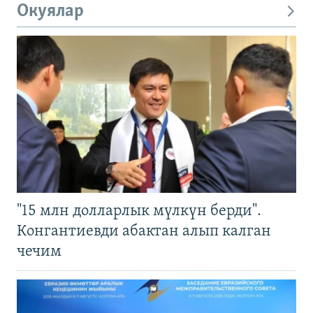
Окуялар
"15 млн долларлык мүлкүн берди".
Конгантиевди абактан алып калган
чечим