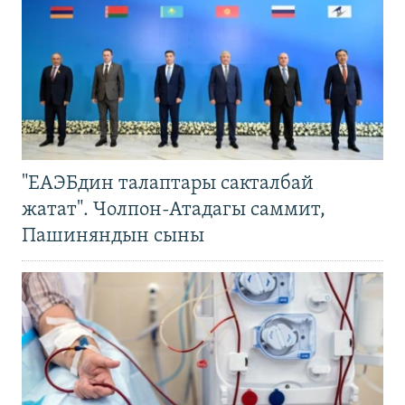
"ЕАЭБдин талаптары сакталбай
жатат". Чолпон-Атадагы саммит,
Пашиняндын сыны