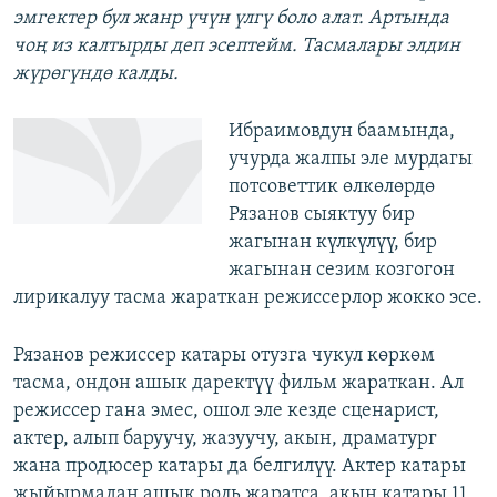
эмгектер бул жанр үчүн үлгү боло алат. Артында
чоң из калтырды деп эсептейм. Тасмалары элдин
жүрөгүндө калды.
Ибраимовдун баамында,
учурда жалпы эле мурдагы
потсоветтик өлкөлөрдө
Рязанов сыяктуу бир
жагынан күлкүлүү, бир
жагынан сезим козгогон
лирикалуу тасма жараткан режиссерлор жокко эсе.
Рязанов режиссер катары отузга чукул көркөм
тасма, ондон ашык даректүү фильм жараткан. Ал
режиссер гана эмес, ошол эле кезде сценарист,
актер, алып баруучу, жазуучу, акын, драматург
жана продюсер катары да белгилүү. Актер катары
жыйырмадан ашык роль жаратса, акын катары 11