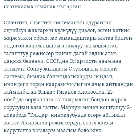
поэтикалык жыйнак чыгарган.
Ошентип, советтик системанын одурайган
оңтойсуз жактарын күлкүлүү диалог, эстен кеткис
жарк эткен образ, же замандаштары жатка билген
ондогон каармандары аркылуу чагылдырган
таланттуу режиссер кийин далай элдик атак-
даңкка бөлөнүп, СССРдин Эл артисти наамына
татыган. Соңку жылдары Орусиядагы саясий
система, бийлик башындагыларды сындап,
ичиндеги терең нааразычылыгын ачык айткандан
тайманбаган Эльдар Рязанов сыркоолоп, 21-
ноябрда ооруканага жаткырылган бойдон жүрөк
оорусунан каза тапты. Маркум менен коштошуу 2-
декабрда “Эльдар” киноклубунда өтөрү айтылып
жатат. Азырынча режиссердун сөөгү кайсы
көрүстөнгө коюлары маалым боло элек.