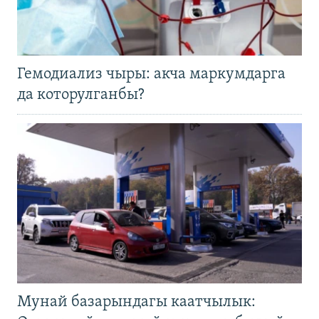
Гемодиализ чыры: акча маркумдарга
да которулганбы?
Мунай базарындагы каатчылык: