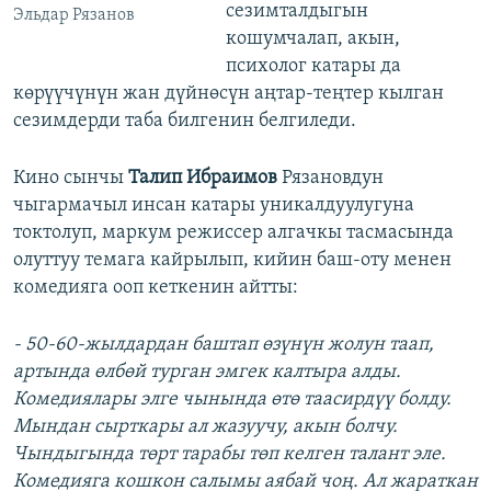
сезимталдыгын
Эльдар Рязанов
кошумчалап, акын,
психолог катары да
көрүүчүнүн жан дүйнөсүн аңтар-теңтер кылган
сезимдерди таба билгенин белгиледи.
Кино сынчы
Талип Ибраимов
Рязановдун
чыгармачыл инсан катары уникалдуулугуна
токтолуп, маркум режиссер алгачкы тасмасында
олуттуу темага кайрылып, кийин баш-оту менен
комедияга ооп кеткенин айтты:
- 50-60-жылдардан баштап өзүнүн жолун таап,
артында өлбөй турган эмгек калтыра алды.
Комедиялары элге чынында өтө таасирдүү болду.
Мындан сырткары ал жазуучу, акын болчу.
Чындыгында төрт тарабы төп келген талант эле.
Комедияга кошкон салымы аябай чоң. Ал жараткан