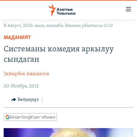
Линктер
Мазмунга
өтүңүз
8-Август, 2026-жыл, ишемби, Бишкек убактысы 11:10
Навигацияга
ЖАҢЫЛЫКТАР
өтүңүз
МАДАНИЯТ
КЫРГЫЗСТАН
Издөөгө
Системаны комедия аркылуу
салыңыз
ДҮЙНӨ
КЫРГЫЗСТАН
сындаган
УКРАИНА
САЯСАТ
ДҮЙНӨ
Зайырбек Ажыматов
АТАЙЫН ИЛИКТӨӨ
ЭКОНОМИКА
БОРБОР АЗИЯ
30-Ноябрь, 2015
ТВ ПРОГРАММАЛАР
МАДАНИЯТ
ПОДКАСТ
БҮГҮН АЗАТТЫКТА
Бөлүшүңүз
ӨЗГӨЧӨ ПИКИР
ЭКСПЕРТТЕР ТАЛДАЙТ
Бизди Google'дан табыңыз
БИЗ ЖАНА ДҮЙНӨ
Русский
ДАНИСТЕ