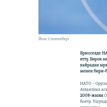
Йенс Столтенберг
Брюсселде Н
өттү. Бирок 
кайрадан ыра
менен бири-
НАТО – Оруси
Атлантика ас
2008-жылы
О
болчу. Ушун