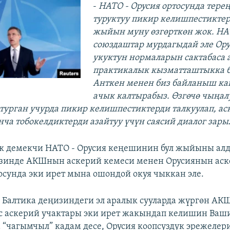
-
НАТО - Орусия ортосунда тере
туруктуу пикир келишпестиктер 
жыйын муну өзгөрткөн жок. НА
союздаштар мурдагыдай эле Ору
укуктун нормаларын сактабаса
практикалык кызматташтыкка б
Анткен менен биз байланыш к
ачык калтырабыз. Өзгөчө чыңал
 турган учурда пикир келишпестиктерди талкуулап, а
нча тобокелдиктерди азайтуу үчүн саясий диалог зарыл
ак демекчи НАТО - Орусия кеңешинин бул жыйыны ал
изинде АКШнын аскерий кемеси менен Орусиянын ас
осунда эки ирет мына ошондой окуя чыккан эле.
е
Балтика деңизиндеги эл аралык сууларда жүргөн АК
с аскерий учактары эки ирет жакындап келишин Ваш
а “чагымчыл” кадам десе, Орусия коопсуздук эрежелер