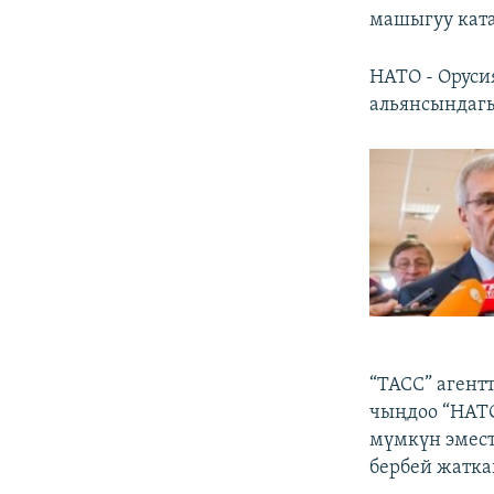
машыгуу ката
НАТО - Оруси
альянсындагы
“ТАСС” агент
чыңдоо “НАТ
мүмкүн эмес
бербей жатк