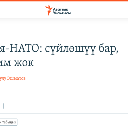
я-НАТО: сүйлөшүү бар,
им жок
уулу Эшматов
з
ан табыңыз