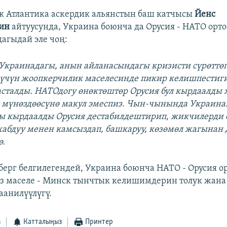
к Атлантика аскердик альянстын баш катчысы
Йенс
дин
айтуусунда, Украина боюнча да Орусия - НАТО орт
агыдай эле чоң:
Украинадагы, анын айланасындагы кризисти сүрөттөг
 үчүн жоопкерчилик маселесинде пикир келишпестиг
сталды. НАТОдогу өнөктөштөр Орусия бул кырдаалды
ы мүнөздөөсүнө макул эмеспиз. Чын-чынында Украин
 кырдаалды Орусия дестабилдештирип, жикчилерди 
 жабдуу менен камсыздап, башкаруу, көзөмөл жагынан 
ө.
берг белгилегендей, Украина боюнча НАТО - Орусия о
з маселе - Минск тынчтык келишимдерин толук жан
аанилүүлүгү.
з
Катталыңыз
Принтер