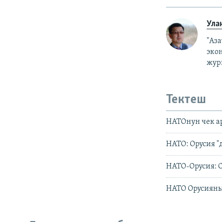
Ула
"Аз
эко
жур
Тектеш
НАТОнун чек а
НАТО: Орусия "
НАТО-Орусия: 
НАТО Орусияны