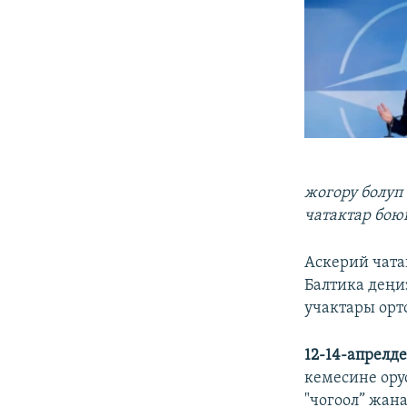
жогору болуп
чатактар бою
Аскерий чат
Балтика дең
учактары орт
12-14-апрелд
кемесине ору
"чогоол” жан