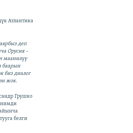
үк Атлантика
аярбыз деп
ча Орусия –
н маанилүү
н баарын
к биз диалог
өн жок.
сандр Грушко
шенимди
майынча
тууга белги