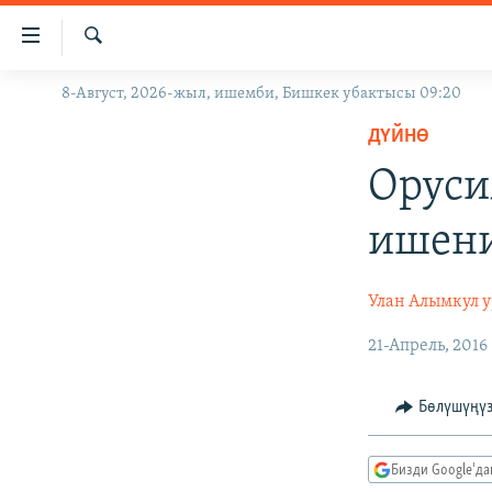
Линктер
Мазмунга
өтүңүз
Издөө
8-Август, 2026-жыл, ишемби, Бишкек убактысы 09:20
ЖАҢЫЛЫКТАР
Навигацияга
өтүңүз
ДҮЙНӨ
КЫРГЫЗСТАН
Издөөгө
Оруси
ДҮЙНӨ
КЫРГЫЗСТАН
салыңыз
УКРАИНА
САЯСАТ
ДҮЙНӨ
ишен
АТАЙЫН ИЛИКТӨӨ
ЭКОНОМИКА
БОРБОР АЗИЯ
ТВ ПРОГРАММАЛАР
МАДАНИЯТ
Улан Алымкул 
ПОДКАСТ
БҮГҮН АЗАТТЫКТА
21-Апрель, 2016
ӨЗГӨЧӨ ПИКИР
ЭКСПЕРТТЕР ТАЛДАЙТ
Бөлүшүңү
БИЗ ЖАНА ДҮЙНӨ
ДАНИСТЕ
Бизди Google'д