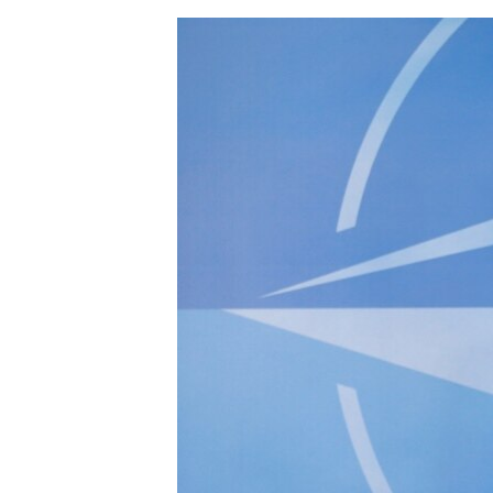
ЭЖЕ-СИҢДИЛЕР
АЗАТТЫК+
ЫҢГАЙСЫЗ СУРООЛОР