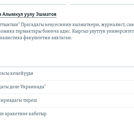
н Алымкул уулу Эшматов
аттыктын" Прагадагы кеңсесинин кызматкери, журналист, сая
номика тармактары боюнча адис. Кыргыз улуттук университе
налистика факультетин аяктаган.
расы кеңейүүдө
дагы деле Украинада"
Сириядагы тиреш
н аракетине кабатыр