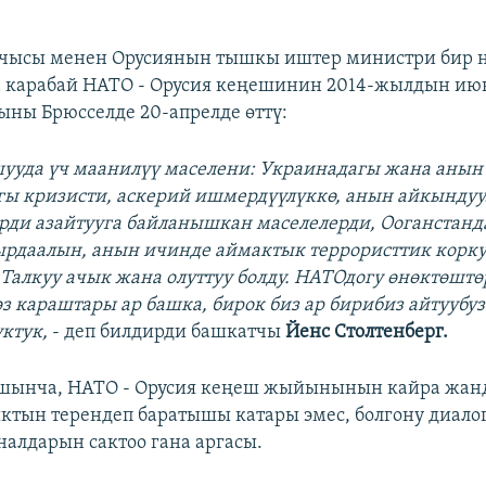
чысы менен Орусиянын тышкы иштер министри бир н
 карабай НАТО - Орусия кеңешинин 2014-жылдын ию
ны Брюсселде 20-апрелде өттү:
шууда үч маанилүү маселени: Украинадагы жана анын
ы кризисти, аскерий ишмердүүлүккө, анын айкындуу
рди азайтууга байланышкан маселелерди, Ооганстанд
ырдаалын, анын ичинде аймактык террористтик корк
 Талкуу ачык жана олуттуу болду. НАТОдогу өнөктөшт
з караштары ар башка, бирок биз ар бирибиз айтуубуз
уктук,
- деп билдирди башкатчы
Йенс Столтенберг.
шынча,
НАТО - Орусия кеңеш жыйынынын кайра жа
тын терендеп баратышы катары эмес, болгону диалог
алдарын сактоо гана аргасы.