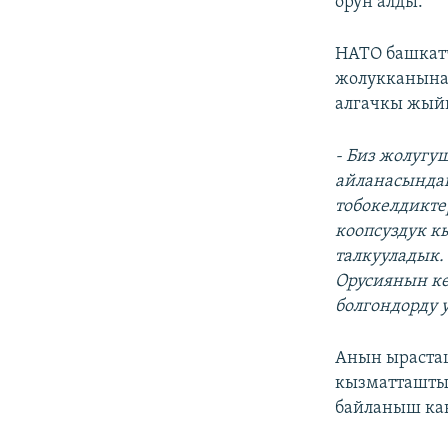
орун алды.
НАТО башкат
жолукканына
алгачкы жыйы
- Биз жолугу
айланасындаг
тобокелдикте
коопсуздук к
талкууладык.
Орусиянын кө
болгондорду 
Анын ыраста
кызматташтык
байланыш кан