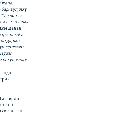
ң жана
бар. Бүгүнкү
ТО боюнча
сия эл аралык
 аны менен
ара албайт.
аналдарын
уу деңгээли
скерий
 болуп турат.
дында
керий
Ш аскерий
ингтон
и сакталган