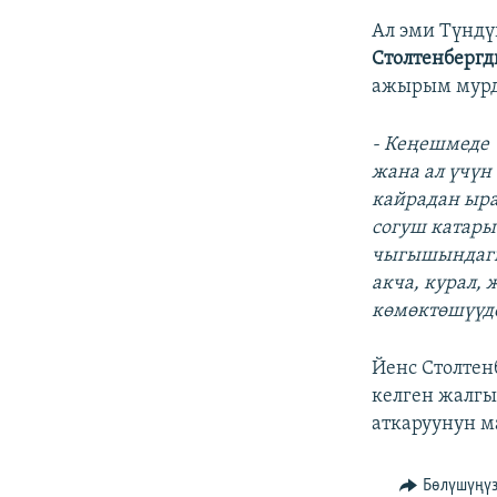
Ал эми Түндү
Столтенберг
ажырым мурд
- Кеңешмеде 
жана ал үчүн
кайрадан ыра
согуш катар
чыгышындагы
акча, курал,
көмөктөшүүд
Йенс Столтен
келген жалгы
аткаруунун м
Бөлүшүңү