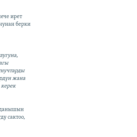
ече ирет
нунан берки
лугуна,
агы
унучтарды
өрдүн жана
 керек
нданышын
ду сактоо,