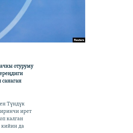
ачкы отуруму
тереңдиги
п санаган
нен Түндүк
биринчи ирет
оп калган
 кийин да