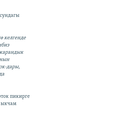
осундагы
ө келгенде
ибиз
 жарандык
анын
ок-дары,
да
рток пикирге
а ыкчам