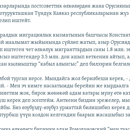
зарларында постсоветтик өлкөлөрдөн жана Орусияны
отурукташкан Түндүк Кавказ республикаларынан жүз
елип иштейт.
ералдык миграциялык кызматынын башчысы Констан
ий маалымат жыйынында сүйлөп жатып, азыр Орусияд
үп иштеген чет өлкөлүк мигранттардын саны 1.8 млн. э
сыз иштегендер 3.5 млн. дон ашып кеткенин айтып, а
ан кылмыштар “кабыл алынгыс” деп билээрин белгил
олбой турган нерсе. Мындайга жол берилбеши керек, -
й. - Мен эч кимге насаатымды берейин же кырдаалга
 ниетим жок, бирок жөнөкөй адам катары муну өтө ка
уш керек деп эсептейм. Анткени биздин эрежелер, м
йбы. Биз өзүбүздү-өзүбүз урматтай билишибиз керек да
лтурбаш үчүн колдон келгендин баарын жасашыбыз за
нча өлкөдөгү биринчи адам Ромодановский “мен таас