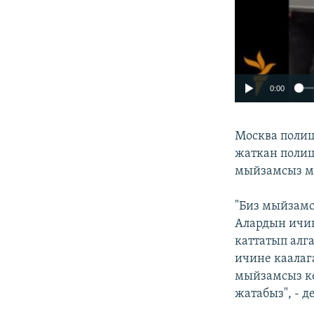
0:00
Москва поли
жаткан полиц
мыйзамсыз м
"Биз мыйзам
Алардын ичин
каттатып алг
ичине каалага
мыйзамсыз к
жатабыз", - 