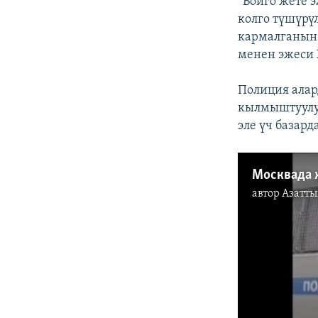
“Бойго жете 
колго түшүрү
кармалганын,
менен эжеси
Полиция алар
кылмыштуулу
эле үч базар
Москвада 
автор
Азатты