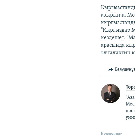
Кыргызстанд
азырынча Мос
кыргызстанды
"Кыргыздар М
кездешет. "М
арасында кыр
элчиликтин ю
Бөлүшүңү
Төр
"Аз
Мос
про
уни
Куржундар