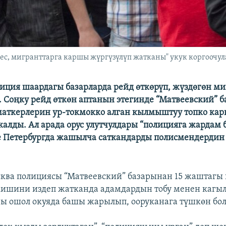
с, мигранттарга каршы жүргүзүлүп жатканы" укук коргоочул
иция шаардагы базарларда рейд өткөрүп, жүздөгөн м
. Соңку рейд өткөн аптанын этегинде “Матвеевский” 
аткерлерин ур-токмокко алган кылмыштуу топко кар
 калды. Ал арада орус улутчулдары “полицияга жардам 
е Петербургда жашылча саткандарды полисмендердин
ква полициясы “Матвеевский” базарынан 15 жаштагы
кишини издеп жатканда адамдардын тобу менен кагы
ы ошол окуяда башы жарылып, ооруканага түшкөн бол