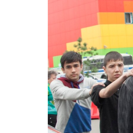
ЭЖЕ-СИҢДИЛЕР
АЗАТТЫК+
ЫҢГАЙСЫЗ СУРООЛОР