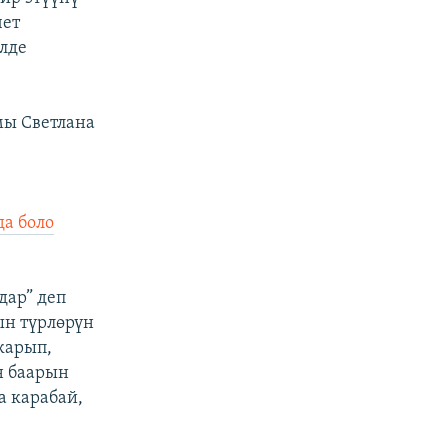
чет
элде
мы Светлана
да боло
ар” деп
ын түрлөрүн
карып,
н баарын
а карабай,