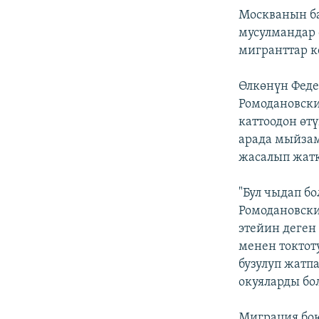
Москванын ба
мусулмандар 
мигранттар к
Өлкөнүн Фед
Ромодановск
каттоодон өт
арада мыйзам
жасалып жатк
"Бул чыдап б
Ромодановски
этейин деген
менен токтот
бузулуп жатпа
окуяларды бо
Миграция бою