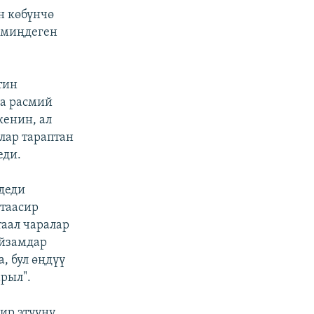
н көбүнчө
 миңдеген
тин
а расмий
кенин, ал
лар тараптан
еди.
 деди
 таасир
таал чаралар
ыйзамдар
, бул өңдүү
рыл".
ир этүүнү