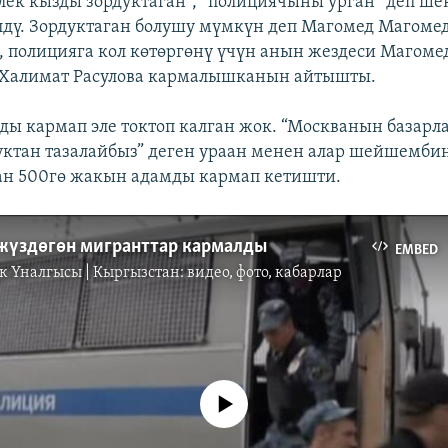
элек кызды зордуктаган”, “полициячыны урган” деп ше
лдү. Зордуктаган болушу мүмкүн деп Магомед Магоме
 полицияга кол көтөргөнү үчүн анын жездеси Магомед
 Халимат Расулова кармалышканын айтышты.
ды кармап эле токтоп калган жок. “Москванын базарл
ктан тазалайбыз” деген ураан менен алар шейшемби
дан 500гө жакын адамды кармап кетишти.
жүздөгөн мигранттар кармалды
EMBED
к Үналгысы | Кыргызстан: видео, фото, кабарлар
No media source currently available