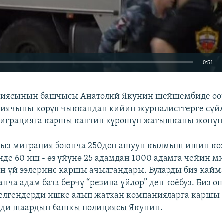
0:51
EMBED
циясынын башчысы Анатолий Якунин шейшембиде оо
иячыны көрүп чыккандан кийин журналисттерге сүйл
играцияга каршы кантип күрөшүп жатышканы жөнүн
сыз миграция боюнча 250дөн ашуун кылмыш ишин коз
де 60 иш - өз үйүнө 25 адамдан 1000 адамга чейин м
ан үй ээлерине каршы ачылгандары. Буларды биз кай
нча адам бата берчү “резина үйлөр” деп коёбуз. Биз о
елгендерди ишке алып жаткан компанияларга каршы 
деди шаардын башкы полициясы Якунин.