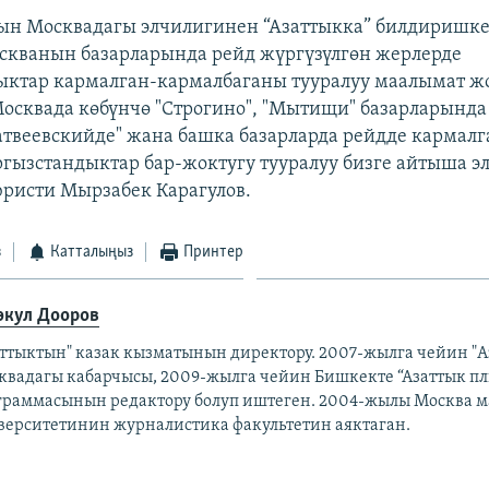
ын Москвадагы элчилигинен “Азаттыкка” билдиришке
кванын базарларында рейд жүргүзүлгөн жерлерде
ктар кармалган-кармалбаганы тууралуу маалымат ж
осквада көбүнчө "Строгино", "Мытищи" базарларында
атвеевскийде" жана башка базарларда рейдде кармал
гызстандыктар бар-жоктугу тууралуу бизге айтыша эле
ристи Мырзабек Карагулов.
з
Катталыңыз
Принтер
өкул Дооров
аттыктын" казак кызматынын директору. 2007-жылга чейин "
квадагы кабарчысы, 2009-жылга чейин Бишкекте “Азаттык п
граммасынын редактору болуп иштеген. 2004-жылы Москва 
верситетинин журналистика факультетин аяктаган.