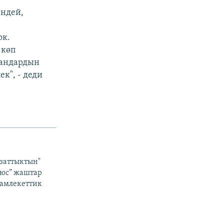
ндей,
ок.
 көп
гандардын
к", - деди
Азаттыктын"
люс” жаштар
мамлекеттик