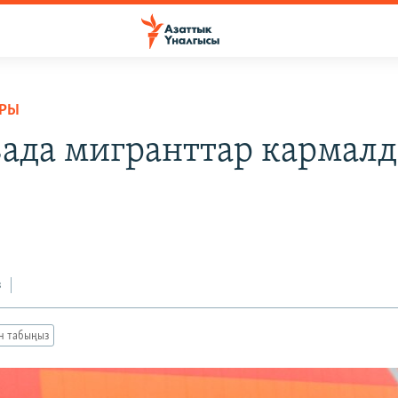
АРЫ
ада мигранттар кармал
з
ан табыңыз