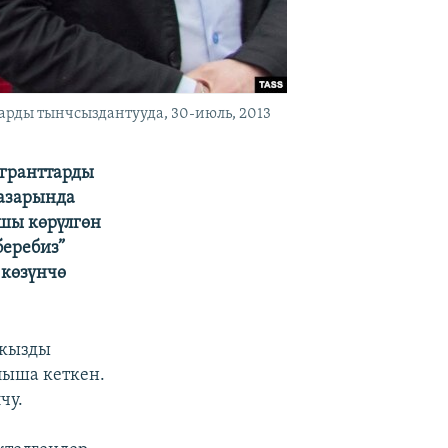
арды тынчсыздантууда, 30-июль, 2013
игранттарды
базарында
шы көрүлгөн
беребиз”
 көзүнчө
 кызды
лыша кеткен.
чу.