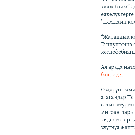
каалабайм” д
өлкөлүктөргө 
"тымызын кол
“Жарандык кө
Ганнушкина ө
ксенофобияны
Ал арада инт
баштады
.
Өздөрүн “мы
атагандар Пе
сатып отурга
мигранттарын
видеого тарт
улутчул жашт