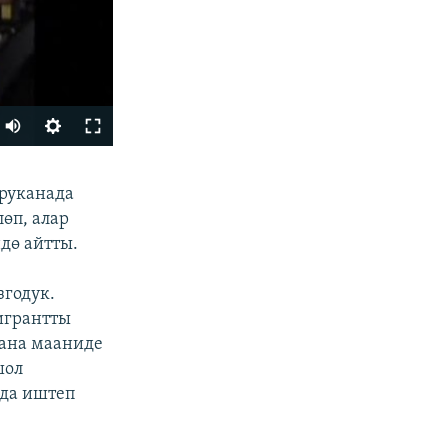
БӨЛҮШҮҮ
руканада
өп, алар
дө айтты.
годук.
игрантты
мана мааниде
шол
px
width
да иштеп