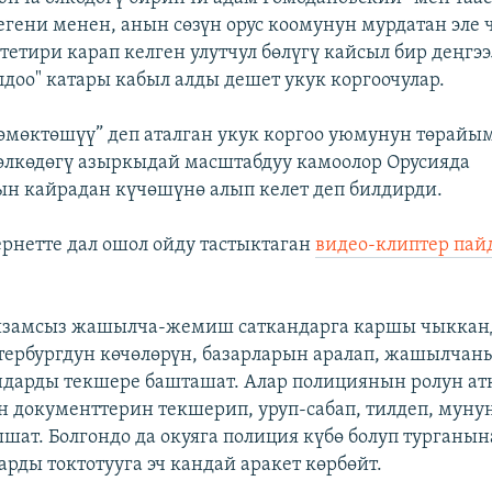
егени менен, анын сөзүн орус коомунун мурдатан эле 
тетири карап келген улутчул бөлүгү кайсыл бир деңгэ
доо" катары кабыл алды дешет укук коргоочулар.
мөктөшүү” деп аталган укук коргоо уюмунун төрайы
лкөдөгү азыркыдай масштабдуу камоолор Орусияда
н кайрадан күчөшүнө алып келет деп билдирди.
ернетте дал ошол ойду тастыктаган
видео-клиптер пай
йзамсыз жашылча-жемиш саткандарга каршы чыкканд
тербургдун көчөлөрүн, базарларын аралап, жашылчан
ндарды текшере башташат. Алар полициянын ролун ат
 документтерин текшерип, уруп-сабап, тилдеп, муну
ышат. Болгондо да окуяга полиция күбө болуп турганын
арды токтотууга эч кандай аракет көрбөйт.