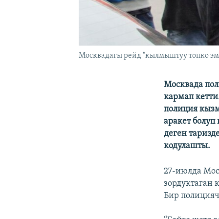
Москвадагы рейд "кылмыштуу топко эме
Москвада пол
кармап кетти
полиция кызм
аракет болуп
деген таризд
кодулашты.
27-июлда Мос
зордуктаган 
Бир полицияч