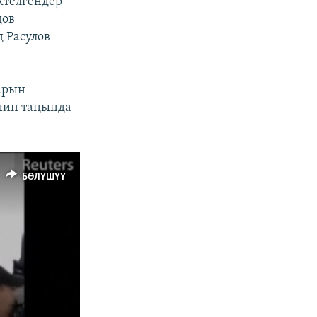
ктелгендер
дов
 Расулов
арын
нин таңында
БӨЛҮШҮҮ