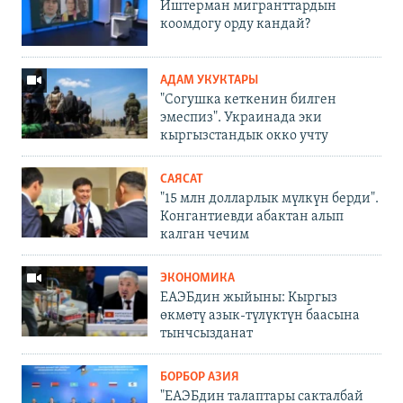
Иштерман мигранттардын
коомдогу орду кандай?
АДАМ УКУКТАРЫ
"Согушка кеткенин билген
эмеспиз". Украинада эки
кыргызстандык окко учту
САЯСАТ
"15 млн долларлык мүлкүн берди".
Конгантиевди абактан алып
калган чечим
ЭКОНОМИКА
ЕАЭБдин жыйыны: Кыргыз
өкмөтү азык-түлүктүн баасына
тынчсызданат
БОРБОР АЗИЯ
"ЕАЭБдин талаптары сакталбай