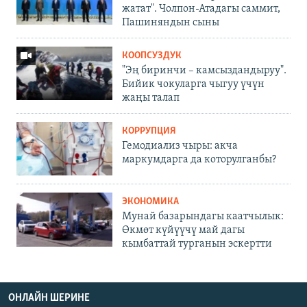
жатат". Чолпон-Атадагы саммит,
Пашиняндын сыны
КООПСУЗДУК
"Эң биринчи – камсыздандыруу".
Бийик чокуларга чыгуу үчүн
жаңы талап
КОРРУПЦИЯ
Гемодиализ чыры: акча
маркумдарга да которулганбы?
ЭКОНОМИКА
Мунай базарындагы каатчылык:
Өкмөт күйүүчү май дагы
кымбаттай турганын эскертти
ОНЛАЙН ШЕРИНЕ