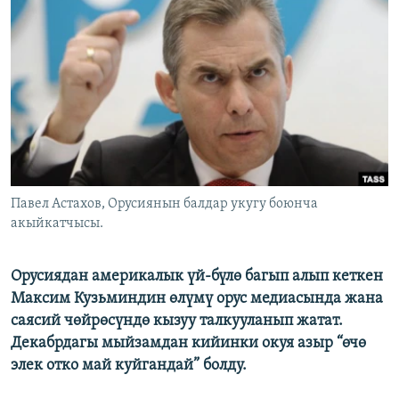
ОНЛАЙН ШЕРИНЕ
ЭЖЕ-СИҢДИЛЕР
АЗАТТЫК+
ЫҢГАЙСЫЗ СУРООЛОР
ЭЕ/АРнун бардык сайттары
Павел Астахов, Орусиянын балдар укугу боюнча
акыйкатчысы.
Орусиядан америкалык үй-бүлө багып алып кеткен
Максим Кузьминдин өлүмү орус медиасында жана
саясий чөйрөсүндө кызуу талкууланып жатат.
Декабрдагы мыйзамдан кийинки окуя азыр “өчө
элек отко май куйгандай” болду.