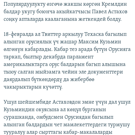
Популярдуулукту өзгөчө жакшы көргөн Кремлдин
балдар укугу боюнча акыйкатчысы Павел Астахов
соңку апталарда каалаганына жеткендей болду.
18-февралда ал Твиттер аркылуу Техаска багылып
алынган орусиялык үч жашар Максим Кузьмин
өлгөнүн кабарлады. Кабар тез арада бүтүн Орусияга
таркап, былтыр декабрда парламент
америкалыктарга орус балдарын багып алышына
тыюу салган мыйзамга чейин эле документтери
даярдалып бүткөндөрдү да жибербөө
чакырыктарын күчөттү.
Ушул шейшембиде Астаховдон эмне үчүн дал ушул
Кузьминдин окуясына ал көңүл бурганын
сурашканда, омбудсмен Орусиядан багылып
алынган балдардын чет мамлекеттердеги турмушу
тууралуу алар сырттагы кабар-макалаларды