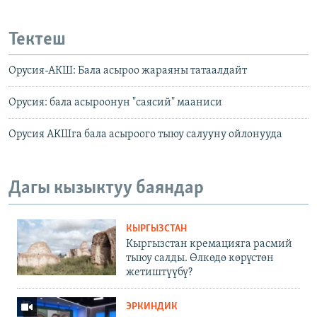
Тектеш
Орусия-АКШ: Бала асыроо жараяны татаалдайт
Орусия: бала асыроонун "саясий" мааниси
Орусия АКШга бала асыроого тыюу салууну ойлонууда
Дагы кызыктуу баяндар
КЫРГЫЗСТАН
Кыргызстан кремацияга расмий
тыюу салды. Өлкөдө көрүстөн
жетиштүүбү?
ЭРКИНДИК