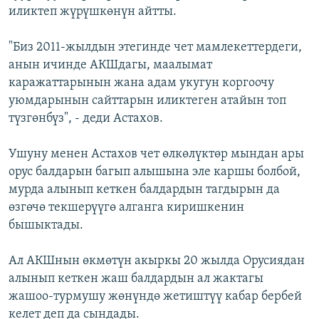
иликтеп жүрүшкөнүн айтты.
"Биз 2011-жылдын этегинде чет мамлекеттердеги,
анын ичинде АКШдагы, маалымат
каражаттарынын жана адам укугун коргоочу
уюмдарынын сайттарын иликтеген атайын топ
түзгөнбүз", - деди Астахов.
Ушуну менен Астахов чет өлкөлүктөр мындан ары
орус балдарын багып алышына эле каршы болбой,
мурда алынып кеткен балдардын тагдырын да
өзгөчө текшерүүгө алганга киришкенин
бышыктады.
Ал АКШнын өкмөтүн акыркы 20 жылда Орусиядан
алынып кеткен жаш балдардын ал жактагы
жашоо-турмушу жөнүндө жетиштүү кабар бербей
келет деп да сындады.