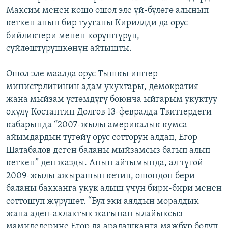
Максим менен кошо ошол эле үй-бүлөгө алынып
кеткен анын бир тууганы Кириллди да орус
бийликтери менен көрүштүрүп,
сүйлөштүрүшкөнүн айтышты.
Ошол эле маалда орус Тышкы иштер
министрлигинин адам укуктары, демократия
жана мыйзам үстөмдүгү боюнча ыйгарым укуктуу
өкүлү Костантин Долгов 13-февралда Твиттердеги
кабарында “2007-жылы америкалык кумса
айымдардын түгөйү орус сотторун алдап, Егор
Шатабалов деген баланы мыйзамсыз багып алып
кеткен” деп жазды. Анын айтымында, ал түгөй
2009-жылы ажырашып кетип, ошондон бери
баланы бакканга укук алыш үчүн бири-бири менен
соттошуп жүрүшөт. “Бул эки аялдын моралдык
жана адеп-ахлактык жагынан ылайыксыз
мамилелерине Егор да аралашканга мажбур болуп