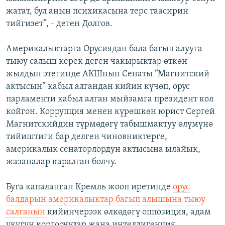
жатат, бул анын психикасына терс таасирин
тийгизет”, - деген Долгов.
Америкалыктарга Орусиядан бала багып алууга
тыюу салыш керек деген чакырыктар өткөн
жылдын этегинде АКШнын Сенаты “Магнитский
актысын” кабыл алгандан кийин күчөп, орус
парламенти кабыл алган мыйзамга президент кол
койгон. Коррупция менен күрөшкөн юрист Сергей
Магнитскийдин түрмөдөгү табышмактуу өлүмүнө
тийиштиги бар делген чиновниктерге,
америкалык сенаторлордун актысына ылайык,
жазаналар каралган болчу.
Буга капаланган Кремль жооп иретинде
орус
балдарын америкалыктар багып алышына тыюу
салганын
кийинчерээк өлкөдөгү оппозиция, адам
укугун коргоочулар жана интеллигенция