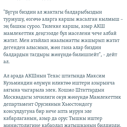
"Бүгүн биздин ал жактагы балдарыбыздын
турмушу, өзгөчө аларга каршы жасалган кылмыш –
эң башкы суроо. Тилекке каршы, азыр АКШ
мамлекеттик деңгээлде бул маселени чече албай
жатат. Мен атайлап маалыматты жашырып жатат
дегенден алысмын, жөн гана алар биздин
балдардын тагдыры жөнүндө билишпейт", - дейт
ал.
Ал арада АКШнын Техас штатында Максим
Кузьминдин өлүмүн иликтөө иштери азырынча
аягына чыгарыла элек. Кошмо Штаттардын
Москвадагы элчилиги окуя жөнүндө Мамлекеттик
департамент Орусиянын Хьюстондогу
консулдугуна бир нече апта мурун эле
кабарлаганын, азыр да орус Тышкы иштер
министрлигине кабарлап жатышканын билдирди.