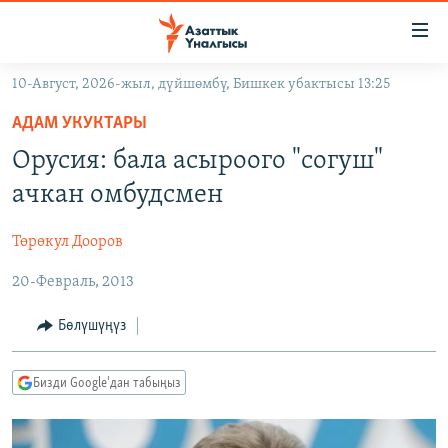
Линктер
Мазмунга
өтүңүз
10-Август, 2026-жыл, дүйшөмбү, Бишкек убактысы 13:25
Навигацияга
ЖАҢЫЛЫКТАР
өтүңүз
АДАМ УКУКТАРЫ
КЫРГЫЗСТАН
Издөөгө
Орусия: бала асыроого "согуш"
салыңыз
ДҮЙНӨ
КЫРГЫЗСТАН
ачкан омбудсмен
УКРАИНА
САЯСАТ
ДҮЙНӨ
Төрөкул Дооров
АТАЙЫН ИЛИКТӨӨ
ЭКОНОМИКА
БОРБОР АЗИЯ
20-Февраль, 2013
ТВ ПРОГРАММАЛАР
МАДАНИЯТ
ПОДКАСТ
БҮГҮН АЗАТТЫКТА
Бөлүшүңүз
ӨЗГӨЧӨ ПИКИР
ЭКСПЕРТТЕР ТАЛДАЙТ
Бизди Google'дан табыңыз
БИЗ ЖАНА ДҮЙНӨ
Русский
ДАНИСТЕ