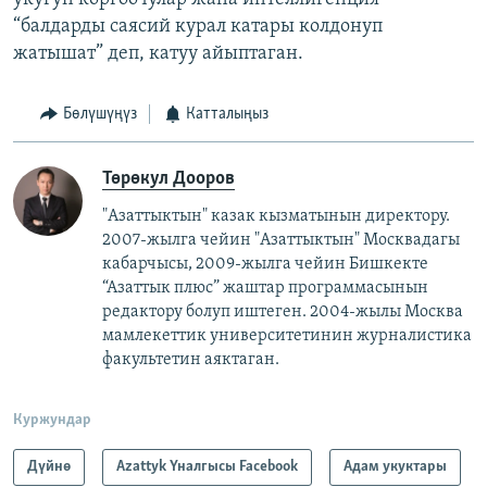
“балдарды саясий курал катары колдонуп
жатышат” деп, катуу айыптаган.
Бөлүшүңүз
Катталыңыз
Төрөкул Дооров
"Азаттыктын" казак кызматынын директору.
2007-жылга чейин "Азаттыктын" Москвадагы
кабарчысы, 2009-жылга чейин Бишкекте
“Азаттык плюс” жаштар программасынын
редактору болуп иштеген. 2004-жылы Москва
мамлекеттик университетинин журналистика
факультетин аяктаган.
Куржундар
Дүйнө
Azattyk Үналгысы Facebook
Адам укуктары