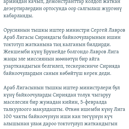
армиядан качып, демонстранттар колдоп жаткан
дезертирлердин ортосунда оор салгылаш жүргөнү
кабарланды.
Орусиянын тышкы иштер министри Сергей Лавров
Араб Лигасы Сириядагы байкоочуларынын ишин
токтотуп жатканына таң калганын билдирди.
Жекшемби күнү Брунейде болгондо Лавров Лига
жаңы эле миссиянын мөөнөтүн бир айга
узарткандыгын белгилеп, тескерисинче Сирияда
байкоочулардын санын көбөйтүш керек деди.
Араб Лигасынын тышкы иштер министрлери бул
күнү байкоочуларды Сириядан толук чыгаруу
маселесин бир жумадан кийин, 5-февралда
талкуулоого макулдашты. Өткөн ишемби күнү Лига
100 чакты байкоочунун иши кан төгүүнүн күч
алышынан улам дароо токтотулуп жаткандыгын