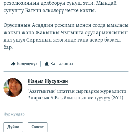
резолюзиянын долбоорун сунуш этти. Мындай
сунушту Батыш өлкөлөрү четке какты.
Орусиянын Асаддын режими менен соода ымаласы
жакын жана Жакынкы Чыгышта орус армиясынын
дал ушул Сириянын жээгинде гана аскер базасы
бар.
Бөлүшүңүз
Катталыңыз
Жаңыл Жусупжан
"Азаттыктын" штаттан сырткаркы журналисти.
Эл аралык AIB сыйлыгынын жеңүүчүсү (2011).
Куржундар
Дүйнө
Саясат