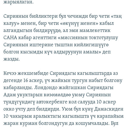
жарыялаган.
Сириянын бийликтери бул чечимди бир чети «таң
калуу» менен, бир чети «өкүнүү менен» кабыл
алгандыгын билдирүүдө, ал эми мамлекеттик
САНА кабар агенттиги «миссиянын токтотулушу
Сириянын иштерине тыштан кийлигишүүгө
болгон кысымды күч алдыруунун амалы» деп
жазды.
Кечээ жекшембиде Сириядагы кагылыштарда аз
дегенде 16 аскер, үч жайкын тургун набыт болгону
кабарланды. Лондондо жайгашкан Сириядагы
Адам укуктарын көзөмөлдөө уюму Сириянын
түндүгүндөгү автокербенге кол салууда 10 аскер
окко учту деп билдирди. Уюм бул күнү Дамаскиден
10 чакырым аралыктагы кагылышта үч карапайым
жаран курман болгондугун да кошумчалады. Бул