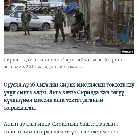
ОНЛАЙН ШЕРИНЕ
ЭЖЕ-СИҢДИЛЕР
АЗАТТЫК+
ЫҢГАЙСЫЗ СУРООЛОР
ЭЕ/АРнун бардык сайттары
Сирия -- Дамаскинин Аин Тарма аймагын кайтарган
аскерлер. 2012-жылдын 26-январы.
Орусия Араб Лигасын Сирия миссиясын токтоткону
үчүн сынга алды. Лига кечээ Сирияда кан төгүү
күчөшүнөн миссия иши токтотулганын
жарыялаган.
Анын аралыгында Сириянын баш калаасына
жакын аймактарда өкмөттүк аскерлер менен