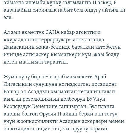
аймакта ишемби күнкү салгылашта 11 аскер, 6
карапайым сириялык набыт болгондугу айтылган
эле.
Ал эми өкмөттүк САНА кабар агенттиги
«куралданган террорчулар» аткылаганда
Дамаскинин жака-белинде бараткан автобустун
ичинде алты аскер кызматкери күм-жам болду
деген маалымат таркатты.
Жума күнү бир нече араб мамлекети Араб
Лигасынын сунушуна негизделген, президент
Башар ал-Асаддын кызматтан кетишин талап
кылган резолюциянын долбоорун БУУнун
Коопсуздук Кеңешине тапшырган. Бул планга
каршы болгон Орусия 11 айдан берки кан төгүү
үчүн жоопкерчиликти Асаддын аскерлери менен
оппозицияга теңме-тең ыйгарууну караган