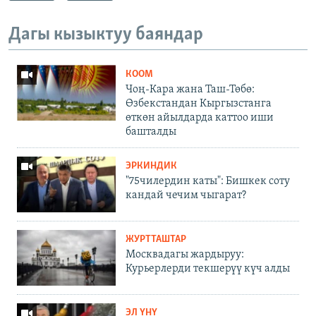
Дагы кызыктуу баяндар
КООМ
Чоң-Кара жана Таш-Төбө:
Өзбекстандан Кыргызстанга
өткөн айылдарда каттоо иши
башталды
ЭРКИНДИК
"75чилердин каты": Бишкек соту
кандай чечим чыгарат?
ЖУРТТАШТАР
Москвадагы жардыруу:
Курьерлерди текшерүү күч алды
ЭЛ ҮНҮ