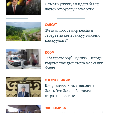
Өкмөт күйүүчү майдын баасы
дагы көтөрүлөрүн эскертти
САЯСАТ
Жетим-Тоо: Темир кендин
тегерегиндеги талкуу эмнени
каңкуулайт?
КООМ
"Абалы өтө оор". Түндүк Кипрде
кыргызстандык кызга кол салуу
болду
ӨЗГӨЧӨ ПИКИР
Көрүнүктүү тарыхнаамачы
Жаныбек Жакыпбековдун
жаркын элесине
ЭКОНОМИКА