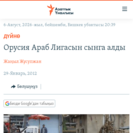
Линктер
Мазмунга
өтүңүз
6-Август, 2026-жыл, бейшемби, Бишкек убактысы 20:39
Навигацияга
ЖАҢЫЛЫКТАР
өтүңүз
ДҮЙНӨ
КЫРГЫЗСТАН
Издөөгө
Орусия Араб Лигасын сынга алды
салыңыз
ДҮЙНӨ
КЫРГЫЗСТАН
Жаңыл Жусупжан
УКРАИНА
САЯСАТ
ДҮЙНӨ
29-Январь, 2012
АТАЙЫН ИЛИКТӨӨ
ЭКОНОМИКА
БОРБОР АЗИЯ
ТВ ПРОГРАММАЛАР
МАДАНИЯТ
Бөлүшүңүз
ПОДКАСТ
БҮГҮН АЗАТТЫКТА
Бизди Google'дан табыңыз
ӨЗГӨЧӨ ПИКИР
ЭКСПЕРТТЕР ТАЛДАЙТ
БИЗ ЖАНА ДҮЙНӨ
Русский
ДАНИСТЕ