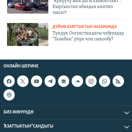
"Күйүүчү май дагы кымбаттайт".
Кыргызстан абалдан кантип
чыгат?
ДҮЙНӨ АЗАТТЫКТЫН НАЗАРЫНДА
Түндүк Ооганстандагы чабуулдар
"Талибан" үчүн чоң сынообу?
ОНЛАЙН ШЕРИНЕ
БИЗ ЖӨНҮНДӨ
"АЗАТТЫКТЫН" САНДЫГЫ