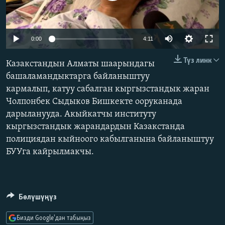
ОНЛАЙН ШЕРИНЕ
ЭЖЕ-СИҢДИЛЕР
АЗАТТЫК+
Auto
0:00
4:11
ЫҢГАЙСЫЗ СУРООЛОР
240p
Түз линк
Казакстандын Алматы шаарындагы
360p
башаламандыктарга байланыштуу
ЭЕ/АРнун бардык сайттары
кармалып, катуу сабалган кыргызстандык жаран
480p
Auto
240p
360p
480p
Чолпонбек Сыдыков Бишкекте ооруканада
720p
дарыланууда. Акыйкатчы институту
720p
1080p
1080p
кыргызстандык жарандардын Казакстанда
полициядан кыйноого кабылганына байланыштуу
БУУга кайрылмакчы.
Бөлүшүңүз
Бизди Google'дан табыңыз