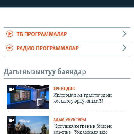
ТВ ПРОГРАММАЛАР
РАДИО ПРОГРАММАЛАР
Дагы кызыктуу баяндар
ЭРКИНДИК
Иштерман мигранттардын
коомдогу орду кандай?
АДАМ УКУКТАРЫ
"Согушка кеткенин билген
эмеспиз". Украинада эки