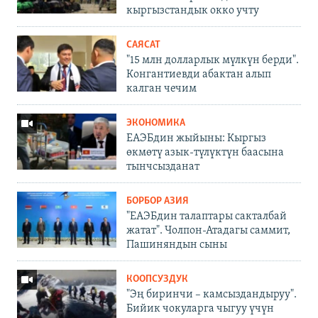
кыргызстандык окко учту
САЯСАТ
"15 млн долларлык мүлкүн берди".
Конгантиевди абактан алып
калган чечим
ЭКОНОМИКА
ЕАЭБдин жыйыны: Кыргыз
өкмөтү азык-түлүктүн баасына
тынчсызданат
БОРБОР АЗИЯ
"ЕАЭБдин талаптары сакталбай
жатат". Чолпон-Атадагы саммит,
Пашиняндын сыны
КООПСУЗДУК
"Эң биринчи – камсыздандыруу".
Бийик чокуларга чыгуу үчүн