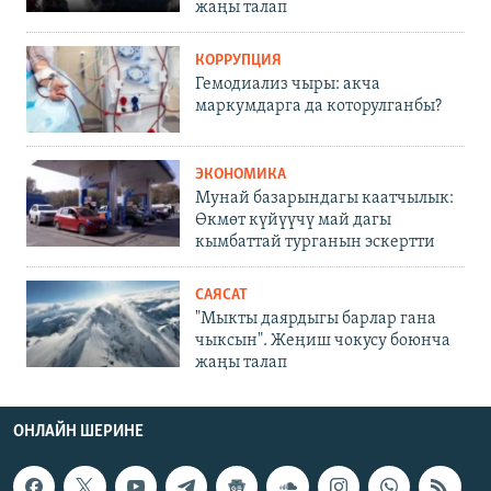
жаңы талап
КОРРУПЦИЯ
Гемодиализ чыры: акча
маркумдарга да которулганбы?
ЭКОНОМИКА
Мунай базарындагы каатчылык:
Өкмөт күйүүчү май дагы
кымбаттай турганын эскертти
САЯСАТ
"Мыкты даярдыгы барлар гана
чыксын". Жеңиш чокусу боюнча
жаңы талап
ОНЛАЙН ШЕРИНЕ