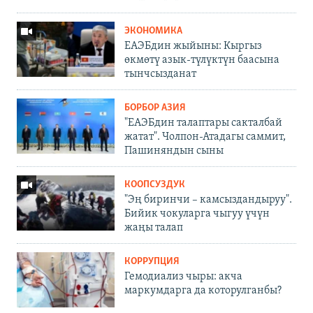
ЭКОНОМИКА
ЕАЭБдин жыйыны: Кыргыз
өкмөтү азык-түлүктүн баасына
тынчсызданат
БОРБОР АЗИЯ
"ЕАЭБдин талаптары сакталбай
жатат". Чолпон-Атадагы саммит,
Пашиняндын сыны
КООПСУЗДУК
"Эң биринчи – камсыздандыруу".
Бийик чокуларга чыгуу үчүн
жаңы талап
КОРРУПЦИЯ
Гемодиализ чыры: акча
маркумдарга да которулганбы?