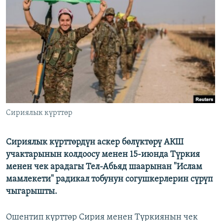
ОНЛАЙН ШЕРИНЕ
ЭЖЕ-СИҢДИЛЕР
АЗАТТЫК+
ЫҢГАЙСЫЗ СУРООЛОР
ЭЕ/АРнун бардык сайттары
Сириялык күрттөр
Сириялык күрттөрдүн аскер бөлүктөрү АКШ
учактарынын колдоосу менен 15-июнда Түркия
менен чек арадагы Тел-Абьяд шаарынан "Ислам
мамлекети" радикал тобунун согушкерлерин сүрүп
чыгарышты.
Ошентип күрттөр Сирия менен Түркиянын чек