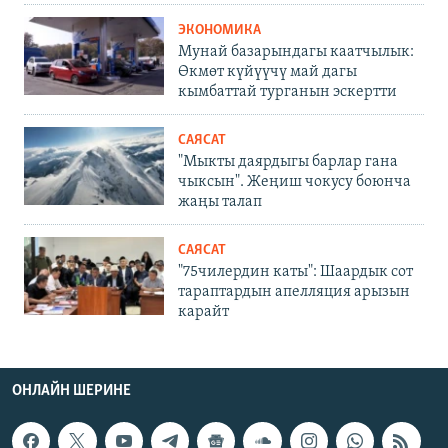
ЭКОНОМИКА
Мунай базарындагы каатчылык:
Өкмөт күйүүчү май дагы
кымбаттай турганын эскертти
САЯСАТ
"Мыкты даярдыгы барлар гана
чыксын". Жеңиш чокусу боюнча
жаңы талап
САЯСАТ
"75чилердин каты": Шаардык сот
тараптардын апелляция арызын
карайт
ОНЛАЙН ШЕРИНЕ