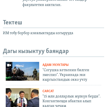
факультетин аяктаган.
Тектеш
ИМ тобу борбор азиялыктарды азгырууда
Дагы кызыктуу баяндар
АДАМ УКУКТАРЫ
"Согушка кеткенин билген
эмеспиз". Украинада эки
кыргызстандык окко учту
САЯСАТ
"15 млн долларлык мүлкүн берди".
Конгантиевди абактан алып
калган чечим