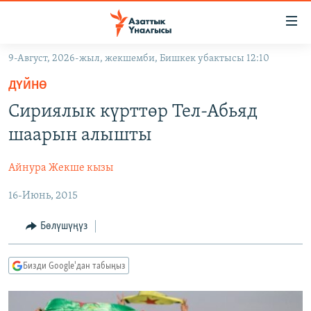
Линктер
Мазмунга
өтүңүз
9-Август, 2026-жыл, жекшемби, Бишкек убактысы 12:10
Навигацияга
ЖАҢЫЛЫКТАР
өтүңүз
ДҮЙНӨ
КЫРГЫЗСТАН
Издөөгө
Сириялык күрттөр Тел-Абьяд
салыңыз
ДҮЙНӨ
КЫРГЫЗСТАН
шаарын алышты
УКРАИНА
САЯСАТ
ДҮЙНӨ
Айнура Жекше кызы
АТАЙЫН ИЛИКТӨӨ
ЭКОНОМИКА
БОРБОР АЗИЯ
16-Июнь, 2015
ТВ ПРОГРАММАЛАР
МАДАНИЯТ
ПОДКАСТ
БҮГҮН АЗАТТЫКТА
Бөлүшүңүз
ӨЗГӨЧӨ ПИКИР
ЭКСПЕРТТЕР ТАЛДАЙТ
Бизди Google'дан табыңыз
БИЗ ЖАНА ДҮЙНӨ
Русский
ДАНИСТЕ