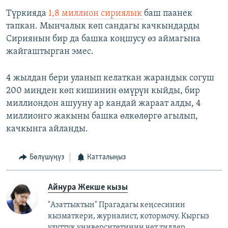
Түркияда
1,8 миллион сириялык
баш паанек
тапкан. Мынчалык көп сандагы качкындарды
Сириянын бир да башка коңшусу өз аймагына
жайгаштырган эмес.
4 жылдан бери уланып келаткан жарандык согуш
200 миңден көп кишинин өмүрүн кыйды, бир
миллиондон ашууну ар кандай жараат алды, 4
миллионго жакыны башка өлкөлөргө агылып,
качкынга айланды.
Бөлүшүңүз
Катталыңыз
Айнура Жекше кызы
"Азаттыктын" Прагадагы кеңсесинин
кызматкери, журналист, котормочу. Кыргыз
улуттук университетинин чет тилдер