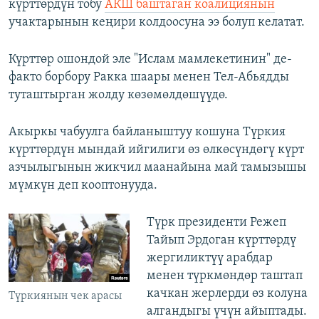
күрттөрдүн тобу
АКШ баштаган коалициянын
учактарынын кеңири колдоосуна ээ болуп келатат.
Күрттөр ошондой эле "Ислам мамлекетинин" де-
факто борбору Ракка шаары менен Тел-Абьядды
туташтырган жолду көзөмөлдөшүүдө.
Акыркы чабуулга байланыштуу кошуна Түркия
күрттөрдүн мындай ийгилиги өз өлкөсүндөгү күрт
азчылыгынын жикчил маанайына май тамызышы
мүмкүн деп кооптонууда.
Түрк президенти Режеп
Тайып Эрдоган күрттөрдү
жергиликтүү арабдар
менен түркмөндөр таштап
качкан жерлерди өз колуна
Түркиянын чек арасы
алгандыгы үчүн айыптады.