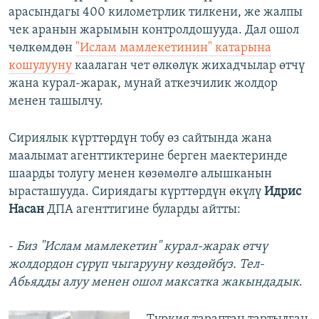
арасындагы 400 километрлик тилкени, же жалпы
чек аранын жарымын контролдошууда. Дал ошол
чөлкөмдөн
"Ислам мамлекетинин" катарына
кошулууну
каалаган чет өлкөлүк жихадчылар өтчү
жана курал-жарак, мунай аткезчилик жолдор
менен ташылчу.
Сириялык күрттөрдүн тобу өз сайтында жана
маалымат агенттиктерине берген маектеринде
шаарды толугу менен көзөмөлгө алышканын
ырасташууда. Сириядагы күрттөрдүн өкүлү
Идрис
Насан
ДПА агенттигине буларды айтты:
-
Биз "Ислам мамлекетин" курал-жарак өтчү
жолдордон сүрүп чыгарууну көздөйбүз. Тел-
Абьядды алуу менен ошол максатка жакындадык
.