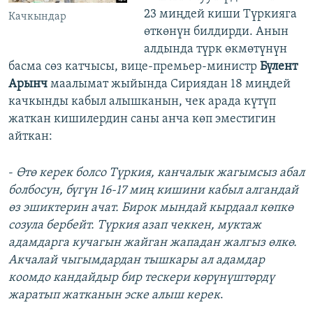
23 миңдей киши Түркияга
Качкындар
өткөнүн билдирди. Анын
алдында түрк өкмөтүнүн
басма сөз катчысы, вице-премьер-министр
Бүлент
Арынч
маалымат жыйында Сириядан 18 миңдей
качкынды кабыл алышканын, чек арада күтүп
жаткан кишилердин саны анча көп эместигин
айткан:
-
Өтө керек болсо Түркия, канчалык жагымсыз абал
болбосун, бүгүн 16-17 миң кишини кабыл алгандай
өз эшиктерин ачат. Бирок мындай кырдаал көпкө
созула бербейт. Түркия азап чеккен, муктаж
адамдарга кучагын жайган жападан жалгыз өлкө.
Акчалай чыгымдардан тышкары ал адамдар
коомдо кандайдыр бир тескери көрүнүштөрдү
жаратып жатканын эске алыш керек
.