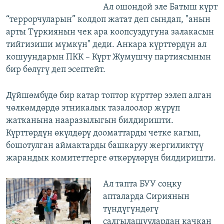
Ал ошондой эле Батыш күрт
“террорчуларын” колдоп жатат деп сындап, "анын
арты Түркиянын чек ара коопсуздугуна залакасын
тийгизиши мүмкүн" деди. Анкара күрттөрдүн ал
кошуундарын ПКК – Күрт Жумушчу партиясынын
бир бөлүгү деп эсептейт.
Дүйшөмбүдө бир катар топтор күрттөр ээлеп алган
чөлкөмдөрдө этникалык тазалоолор жүрүп
жатканына нааразылыгын билдиришти.
Күрттөрдүн өкүлдөрү дооматтарды четке кагып,
бошотулган аймактарды башкаруу жергиликтүү
жарандык комитеттерге өткөрүлөрүн билдиришти.
Ал тапта БУУ соңку
апталарда Сириянын
түндүгүндөгү
салгылашуулардан качкан