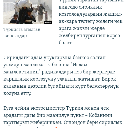
Түркия тараптан тартылган
видеодо сириялык
козголоңчулардын жашыл-
ак-кара түстөгү желеги чек
арага жакын жерде
Түркияга агылган
желбиреп турганын көрсө
качкындар
болот.
Сириядагы адам укуктарына байкоо салган
уюмдун маалыматы боюнча "Ислам
мамлекетинин" радикалдары кээ бир жерлерде
каршылык көргөзүүнү улантып жатышат. Бирок
калаанын дээрлик бүт аймагы күрт бөлүктөрүнүн
колуна өттү.
Буга чейин экстремисттер Түркия менен чек
арадагы дагы бир маанилүү пункт – Кобанини
тарттырып жиберишкен. Ошондон бери сириялык