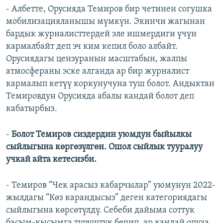
- Албетте, Орусияда Темиров бир четинен согушка
мобилизацияланышы мүмкүн. Экинчи жагынан
бардык журналисттердей эле ишмердиги үчүн
кармалбайт деп эч ким кепил боло албайт.
Орусиядагы цензуранын масштабын, жалпы
атмосфераны эске алганда ар бир журналист
кармалып кетүү коркунучуна туш болот. Андыктан
Темировдун Орусияда абалы кандай болот деп
кабатырбыз.
-
Болот Темиров сиздердин уюмдун быйылкы
сыйлыгына көргөзүлгөн. Ошол сыйлык тууралуу
учкай айта кетесизби.
- Темиров “Чек арасыз кабарчылар” уюмунун 2022-
жылдагы “Көз карандысыз” деген категориядагы
сыйлыгына көрсөтүлдү. Себеби дайыма соттук
басым-кысымга туруштук берип, ар кандай опуза,