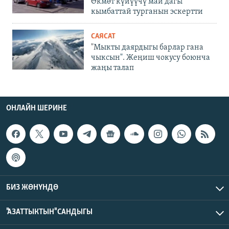
Өкмөт күйүүчү май дагы
кымбаттай турганын эскертти
САЯСАТ
"Мыкты даярдыгы барлар гана
чыксын". Жеңиш чокусу боюнча
жаңы талап
ОНЛАЙН ШЕРИНЕ
БИЗ ЖӨНҮНДӨ
"АЗАТТЫКТЫН" САНДЫГЫ