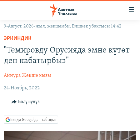
Линктер
Мазмунга
өтүңүз
9-Август, 2026-жыл, жекшемби, Бишкек убактысы 14:42
Навигацияга
ЖАҢЫЛЫКТАР
өтүңүз
ЭРКИНДИК
КЫРГЫЗСТАН
Издөөгө
"Темировду Орусияда эмне күтөт
салыңыз
ДҮЙНӨ
КЫРГЫЗСТАН
деп кабатырбыз"
УКРАИНА
САЯСАТ
ДҮЙНӨ
Айнура Жекше кызы
АТАЙЫН ИЛИКТӨӨ
ЭКОНОМИКА
БОРБОР АЗИЯ
24-Ноябрь, 2022
ТВ ПРОГРАММАЛАР
МАДАНИЯТ
ПОДКАСТ
БҮГҮН АЗАТТЫКТА
Бөлүшүңүз
ӨЗГӨЧӨ ПИКИР
ЭКСПЕРТТЕР ТАЛДАЙТ
Бизди Google'дан табыңыз
БИЗ ЖАНА ДҮЙНӨ
Русский
ДАНИСТЕ