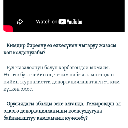
-
Кимдир бирөөнү өз өлкөсүнөн чыгаруу жазасы
көп колдонулабы?
- Бул жазалоонун болуп көрбөгөндөй ыкмасы.
Өзгөчө буга чейин оң чечим кабыл алынгандан
кийин журналистти депортациялашат деп эч ким
күткөн эмес.
-
Орусиядагы абалды эске алганда, Темировдун ал
өлкөгө депортацияланышы коопсуздугуна
байланыштуу камтаманы күчөтөбү?