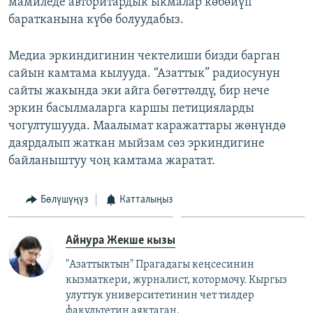
мамиледе авторитардык ыкмалар көбөйүп
баратканына күбө болуудабыз.
Медиа эркиндигинин чектелиши бизди барган
сайын камтама кылууда. “Азаттык” радиосунун
сайты жакында эки айга бөгөттөлдү, бир нече
эркин басылмаларга каршы петицияларды
чогултушууда. Маалымат каражаттары жөнүндө
даярдалып жаткан мыйзам сөз эркиндигине
байланыштуу чоң камтама жаратат.
Бөлүшүңүз
Катталыңыз
Айнура Жекше кызы
"Азаттыктын" Прагадагы кеңсесинин
кызматкери, журналист, котормочу. Кыргыз
улуттук университетинин чет тилдер
факультетин аяктаган.