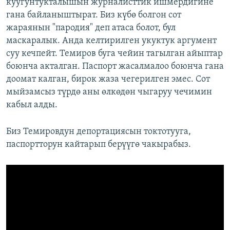
куугунтукталышын журналисттик ишмердигине
гана байланыштырат. Биз күбө болгон сот
жараянын "пародия" деп атаса болот, бул
маскаралык. Анда келтирилген укуктук аргумент
суу кечпейт. Темиров буга чейин тагылган айыптар
боюнча акталган. Паспорт жасалмалоо боюнча гана
доомат калган, бирок жаза чегерилген эмес. Сот
мыйзамсыз түрдө аны өлкөдөн чыгаруу чечимин
кабыл алды.
Биз Темировдун депортациясын токтотууга,
паспортторун кайтарып берүүгө чакырабыз.