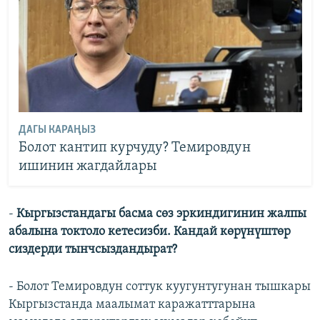
ДАГЫ КАРАҢЫЗ
Болот кантип курчуду? Темировдун
ишинин жагдайлары
-
Кыргызстандагы басма сөз эркиндигинин жалпы
абалына токтоло кетесизби. Кандай көрүнүштөр
сиздерди тынчсыздандырат?
- Болот Темировдун соттук куугунтугунан тышкары
Кыргызстанда маалымат каражатттарына