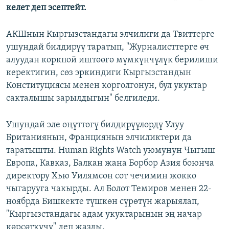
келет деп эсептейт.
АКШнын Кыргызстандагы элчилиги да Твиттерге
ушундай билдирүү таратып, "Журналисттерге өч
алуудан коркпой иштөөгө мүмкүнчүлүк берилиши
керектигин, сөз эркиндиги Кыргызстандын
Конституциясы менен корголгонун, бул укуктар
сакталышы зарылдыгын" белгиледи.
Ушундай эле өңүттөгү билдирүүлөрдү Улуу
Британиянын, Франциянын элчиликтери да
таратышты. Human Rights Watch уюмунун Чыгыш
Европа, Кавказ, Балкан жана Борбор Азия боюнча
директору Хью Уилямсон сот чечимин жокко
чыгарууга чакырды. Ал Болот Темиров менен 22-
ноябрда Бишкекте түшкөн сүрөтүн жарыялап,
"Кыргызстандагы адам укуктарынын эң начар
көрсөткүчү" деп жазды.