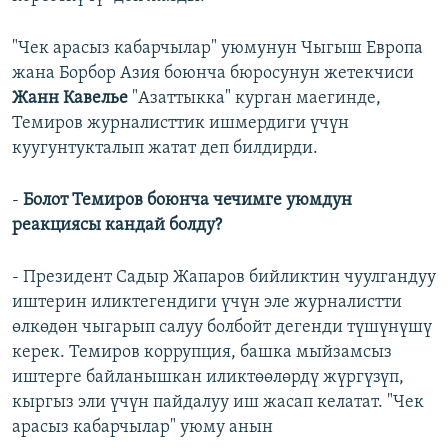
"Чек арасыз кабарчылар" уюмунун Чыгыш Европа
жана Борбор Азия боюнча бюросунун жетекчиси
Жанн Кавелье
"Азаттыкка" курган маегинде,
Темиров журналисттик ишмердиги үчүн
куугунтукталып жатат деп билдирди.
-
Болот Темиров боюнча чечимге уюмдун
реакциясы кандай болду?
- Президент Садыр Жапаров бийликтин чуулгандуу
иштерин иликтегендиги үчүн эле журналистти
өлкөдөн чыгарып салуу болбойт дегенди түшүнүшү
керек. Темиров коррупция, башка мыйзамсыз
иштерге байланышкан иликтөөлөрдү жүргүзүп,
кыргыз эли үчүн пайдалуу иш жасап келатат. "Чек
арасыз кабарчылар" уюму анын