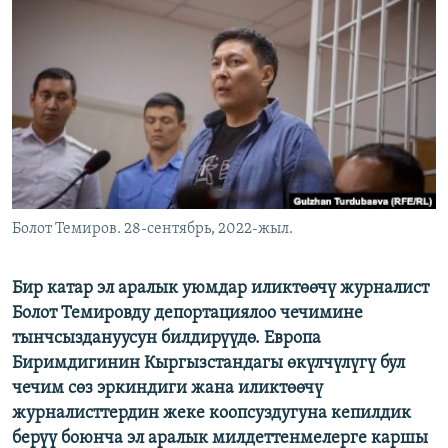
ОНЛАЙН ШЕРИНЕ
ЭЖЕ-СИҢДИЛЕР
АЗАТТЫК+
ЫҢГАЙСЫЗ СУРООЛОР
ЭЕ/АРнун бардык сайттары
Болот Темиров. 28-сентябрь, 2022-жыл.
Бир катар эл аралык уюмдар иликтөөчү журналист
Болот Темировду депортациялоо чечимине
тынчсыздануусун билдирүүдө. Европа
Биримдигинин Кыргызстандагы өкүлчүлүгү бул
чечим сөз эркиндиги жана иликтөөчү
журналисттердин жеке коопсуздугуна кепилдик
берүү боюнча эл аралык милдеттенмелерге каршы