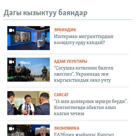
Дагы кызыктуу баяндар
ЭРКИНДИК
Иштерман мигранттардын
коомдогу орду кандай?
АДАМ УКУКТАРЫ
"Согушка кеткенин билген
эмеспиз". Украинада эки
кыргызстандык окко учту
САЯСАТ
"15 млн долларлык мүлкүн берди".
Конгантиевди абактан алып
калган чечим
ЭКОНОМИКА
ЕАЭБдин жыйыны: Кыргыз