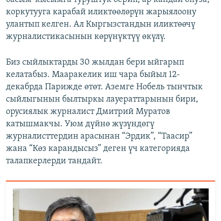
коркутууга карабай иликтөөлөрүн жарыялоону
улантып келген. Ал Кыргызстандын иликтөөчү
журналистикасынын көрүнүктүү өкүлү.
Биз сыйлыктарды 30 жылдан бери ыйгарып
келатабыз. Мааракелик иш чара быйыл 12-
декабрда Парижде өтөт. Аземге Нобель тынчтык
сыйлыгынын былтыркы лауераттарынын бири,
орусиялык журналист Дмитрий Муратов
катышмакчы. Уюм дүйнө жүзүндөгү
журналисттердин арасынан “Эрдик”, “Таасир”
жана “Көз карандысыз” деген үч категорияда
талапкерлерди тандайт.