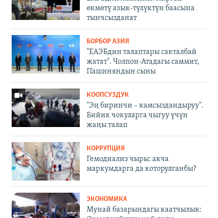
өкмөтү азык-түлүктүн баасына
тынчсызданат
БОРБОР АЗИЯ
"ЕАЭБдин талаптары сакталбай
жатат". Чолпон-Атадагы саммит,
Пашиняндын сыны
КООПСУЗДУК
"Эң биринчи – камсыздандыруу".
Бийик чокуларга чыгуу үчүн
жаңы талап
КОРРУПЦИЯ
Гемодиализ чыры: акча
маркумдарга да которулганбы?
ЭКОНОМИКА
Мунай базарындагы каатчылык: