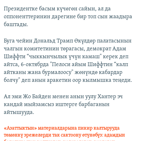
Президентке басым күчөгөн сайын, ал да
оппоненттеринин дарегине бир топ сын жаадыра
баштады.
Буга чейин Дональд Трамп Өкүлдөр палатасынын
чалгын комитетинин төрагасы, демократ Адам
Шиффти “чыккынчылык үчүн камаш" керек деп
айтса, 6-октябрда "Пелоси айым Шиффтин “калп
айтканы жана бурмалоосу" жөнүндө кабардар
болчу" деп анын аракетин оор кылмышка теңеди.
Ал эми Жо Байден менен анын уулу Хантер эч
кандай мыйзамсыз иштерге барбаганын
айтышууда.
«Азаттыктын» материалдарына пикир калтырууда
төмөнкү эрежелерди так сактоону өтүнөбүз: адамдын