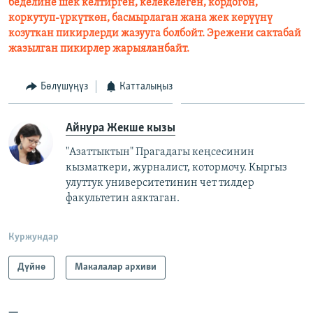
беделине шек келтирген, келекелеген, кордогон,
коркутуп-үркүткөн, басмырлаган жана жек көрүүнү
козуткан пикирлерди жазууга болбойт. Эрежени сактабай
жазылган пикирлер жарыяланбайт.
Бөлүшүңүз
Катталыңыз
Айнура Жекше кызы
"Азаттыктын" Прагадагы кеңсесинин
кызматкери, журналист, котормочу. Кыргыз
улуттук университетинин чет тилдер
факультетин аяктаган.
Куржундар
Дүйнө
Макалалар архиви