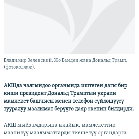
ОНЛАЙН ШЕРИНЕ
ЭЖЕ-СИҢДИЛЕР
АЗАТТЫК+
ЫҢГАЙСЫЗ СУРООЛОР
ЭЕ/АРнун бардык сайттары
Владимир Зеленский, Жо Байден жана Дональд Трамп.
(фотоколлаж).
АКШда чалгындоо органында иштеген дагы бир
киши президент Дональд Трамптын украин
мамлекет башчысы менен телефон сүйлөшүүсү
тууралуу маалымат берүүгө даяр экенин билдирди.
АКШ мыйзамдарына ылайык, мамлекеттик
маанилүү маалыматтарды тиешелүү органдарга