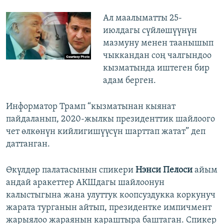
Ал маалыматты 25-
июлдагы сүйлөшүүнүн
мазмуну менен таанышып
чыккандан соң чалгындоо
кызматында иштеген бир
адам берген.
Информатор Трамп “кызматынан кыянат
пайдаланып, 2020-жылкы президенттик шайлоого
чет өлкөнүн кийлигишүүсүн шарттап жатат” деп
даттанган.
Өкүлдөр палатасынын спикери
Нэнси Пелоси
айым
андай аракеттер АКШдагы шайлоонун
калыстыгына жана улуттук коопсуздукка коркунуч
жарата турганын айтып, президентке импичмент
жарыялоо жараянын караштыра баштаган. Спикер