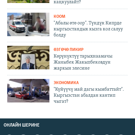
каңкуулайт?
КООМ
"Абалы өтө оор". Түндүк Кипрде
кыргызстандык кызга кол салуу
болду
ӨЗГӨЧӨ ПИКИР
Көрүнүктүү тарыхнаамачы
Жаныбек Жакыпбековдун
жаркын элесине
ЭКОНОМИКА
"Күйүүчү май дагы кымбаттайт".
Кыргызстан абалдан кантип
чыгат?
ОНЛАЙН ШЕРИНЕ