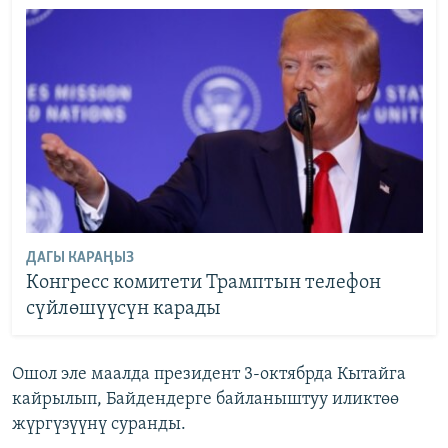
ДАГЫ КАРАҢЫЗ
Конгресс комитети Трамптын телефон
сүйлөшүүсүн карады
Ошол эле маалда президент 3-октябрда Кытайга
кайрылып, Байдендерге байланыштуу иликтөө
жүргүзүүнү суранды.