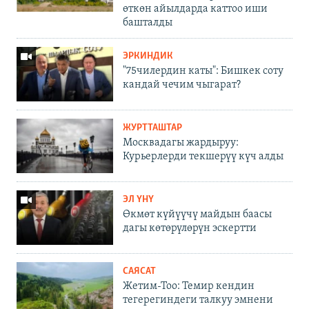
өткөн айылдарда каттоо иши
башталды
ЭРКИНДИК
"75чилердин каты": Бишкек соту
кандай чечим чыгарат?
ЖУРТТАШТАР
Москвадагы жардыруу:
Курьерлерди текшерүү күч алды
ЭЛ ҮНҮ
Өкмөт күйүүчү майдын баасы
дагы көтөрүлөрүн эскертти
САЯСАТ
Жетим-Тоо: Темир кендин
тегерегиндеги талкуу эмнени