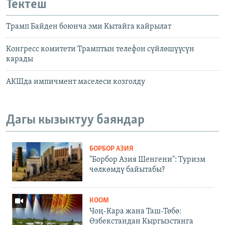
Тектеш
Трамп Байден боюнча эми Кытайга кайрылат
Конгресс комитети Трамптын телефон сүйлөшүүсүн
карады
АКШда импичмент маселеси козголду
Дагы кызыктуу баяндар
БОРБОР АЗИЯ
"Борбор Азия Шенгени": Туризм
чөлкөмдү байытабы?
КООМ
Чоң-Кара жана Таш-Төбө:
Өзбекстандан Кыргызстанга