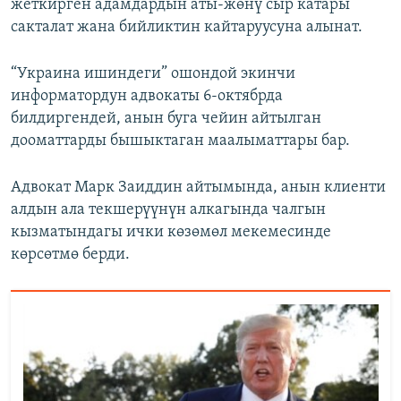
жеткирген адамдардын аты-жөнү сыр катары
сакталат жана бийликтин кайтаруусуна алынат.
“Украина ишиндеги” ошондой экинчи
информатордун адвокаты 6-октябрда
билдиргендей, анын буга чейин айтылган
дооматтарды бышыктаган маалыматтары бар.
Адвокат Марк Заиддин айтымында, анын клиенти
алдын ала текшерүүнүн алкагында чалгын
кызматындагы ички көзөмөл мекемесинде
көрсөтмө берди.