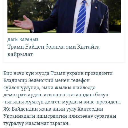
ДАГЫ КАРАҢЫЗ
Трамп Байден боюнча эми Кытайга
кайрылат
Бир нече күн мурда Трамп украин президенти
Владимир Зеленский менен телефон
сүйлөшүүсүндө, эмки жылкы шайлоодо
демократтардын атынан ага атаандаш болуп
чыгышы мүмкүн делген мурдагы вице-президент
Жо Байдендин жана анын уулу Хантердин
Украинадагы ишмердигин иликтөөнү сураганы
тууралуу маалымат тараган.