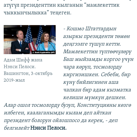
атүгүл президенттин кылганын “мамлекеттик
чыккынчылыкка” теңеген.
- Кошмо Штаттардын
азыркы президенти төмөн
деңгээлге түшүп кетти.
Мамлекеттин түптөөчүлөрү
Баш мыйзамды коргоо үчүн
Адам Шифф жана
чара көрүп, тосмолорду
Нэнси Пелоси.
Вашингтон, 3-октябрь
киргизишкен. Себеби, бир
2019-жыл
күнү бийлигинен аша
чапкан бир адам кызматка
келиши мүмкүн дешкен.
Алар ошол тосмолорду бузуп, Конституцияны көзгө
илбеген, каалаганымды кылам деп айткан
президент болорун ойлошпосо да керек, - деп
белгилейт
Нэнси Пелоси.