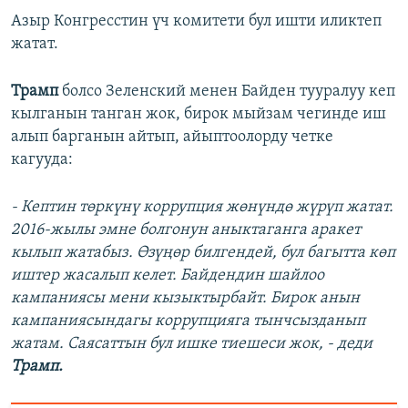
Азыр Конгресстин үч комитети бул ишти иликтеп
жатат.
Трамп
болсо Зеленский менен Байден тууралуу кеп
кылганын танган жок, бирок мыйзам чегинде иш
алып барганын айтып, айыптоолорду четке
кагууда:
- Кептин төркүнү коррупция жөнүндө жүрүп жатат.
2016-жылы эмне болгонун аныктаганга аракет
кылып жатабыз. Өзүңөр билгендей, бул багытта көп
иштер жасалып келет. Байдендин шайлоо
кампаниясы мени кызыктырбайт. Бирок анын
кампаниясындагы коррупцияга тынчсызданып
жатам. Саясаттын бул ишке тиешеси жок, - деди
Трамп.