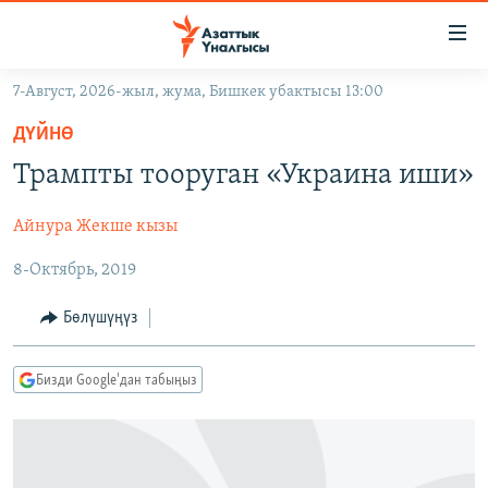
Линктер
Мазмунга
өтүңүз
7-Август, 2026-жыл, жума, Бишкек убактысы 13:00
Навигацияга
ЖАҢЫЛЫКТАР
өтүңүз
ДҮЙНӨ
КЫРГЫЗСТАН
Издөөгө
Трампты тооруган «Украина иши»
салыңыз
ДҮЙНӨ
КЫРГЫЗСТАН
Айнура Жекше кызы
УКРАИНА
САЯСАТ
ДҮЙНӨ
8-Октябрь, 2019
АТАЙЫН ИЛИКТӨӨ
ЭКОНОМИКА
БОРБОР АЗИЯ
ТВ ПРОГРАММАЛАР
МАДАНИЯТ
Бөлүшүңүз
ПОДКАСТ
БҮГҮН АЗАТТЫКТА
Бизди Google'дан табыңыз
ӨЗГӨЧӨ ПИКИР
ЭКСПЕРТТЕР ТАЛДАЙТ
БИЗ ЖАНА ДҮЙНӨ
Русский
ДАНИСТЕ