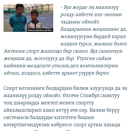
- Бул жерде эң маанилүү
ролду албетте ата-эненин
чыдамы ойнойт.
Балдарынын жеңишине да,
жеңилүүсүнө бирдей карап
колдоп турса, жылыш болот.
Анткени спорт жашоодо бир сыноо. Бул сыноонун
жеңиши да, жоготуусу да бар. Утулган сайын
кийинки мелдеште утасың деп кемчиликтерин
айтып, колдосо, албетте аракет үзүрүн берет.
Спорт негизинен балдардын билим алуусунда да эң
маанилүү ролду ойнойт. Өзгөчө Стамбул сыяктуу
чоң шаарларда мектеп менен спортту
айкалыштырып алып кетүү өтө оор. Билим берүү
системасы балдарды китептен башын
көтөртпөгөндүктөн көбүнесе спорт арткы планда