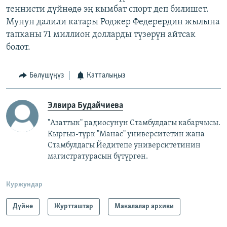
теннисти дүйнөдө эң кымбат спорт деп билишет.
Мунун далили катары Роджер Федерердин жылына
тапканы 71 миллион долларды түзөрүн айтсак
болот.
Бөлүшүңүз
Катталыңыз
Элвира Будайчиева
"Азаттык" радиосунун Стамбулдагы кабарчысы.
Кыргыз-түрк "Манас" университетин жана
Стамбулдагы Йедитепе университетинин
магистратурасын бүтүргөн.
Куржундар
Дүйнө
Журтташтар
Макалалар архиви