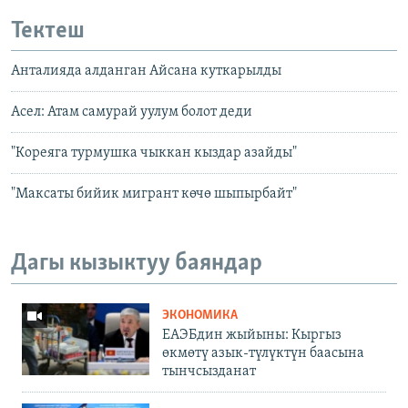
Тектеш
Анталияда алданган Айсана куткарылды
Асел: Атам самурай уулум болот деди
"Кореяга турмушка чыккан кыздар азайды"
"Максаты бийик мигрант көчө шыпырбайт"
Дагы кызыктуу баяндар
ЭКОНОМИКА
ЕАЭБдин жыйыны: Кыргыз
өкмөтү азык-түлүктүн баасына
тынчсызданат