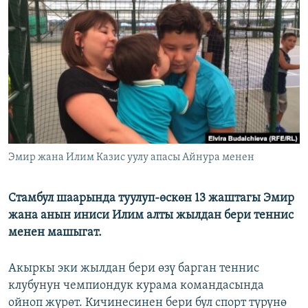
ОНЛАЙН ШЕРИНЕ
ЭЖЕ-СИҢДИЛЕР
АЗАТТЫК+
ЫҢГАЙСЫЗ СУРООЛОР
ЭЕ/АРнун бардык сайттары
Эмир жана Илим Казис уулу апасы Айнура менен
Стамбул шаарында туулуп-өскөн 13 жаштагы Эмир
жана анын иниси Илим алты жылдан бери теннис
менен машыгат.
Акыркы эки жылдан бери өзү барган теннис
клубунун чемпиондук курама командасында
ойноп жүрөт. Кичинесинен бери бул спорт түрүнө