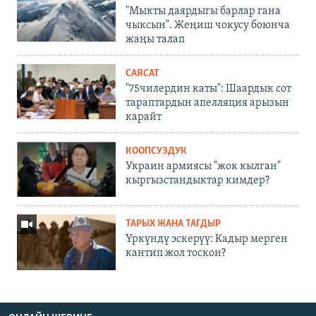
"Мыкты даярдыгы барлар гана
чыксын". Жеңиш чокусу боюнча
жаңы талап
САЯСАТ
"75чилердин каты": Шаардык сот
тараптардын апелляция арызын
карайт
КООПСУЗДУК
Украин армиясы "жок кылган"
кыргызстандыктар кимдер?
ТАРЫХ ЖАНА ТАГДЫР
Үркүндү эскерүү: Кадыр мерген
кантип жол тоскон?