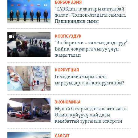
БОРБОР АЗИЯ
"ЕАЭБдин талаптары сакталбай
жатат". Чолпон-Атадагы саммит,
Пашиняндын сыны
КООПСУЗДУК
"Эң биринчи – камсыздандыруу".
Бийик чокуларга чыгуу үчүн
жаңы талап
КОРРУПЦИЯ
Гемодиализ чыры: акча
маркумдарга да которулганбы?
ЭКОНОМИКА
Мунай базарындагы каатчылык:
Өкмөт күйүүчү май дагы
кымбаттай турганын эскертти
САЯСАТ