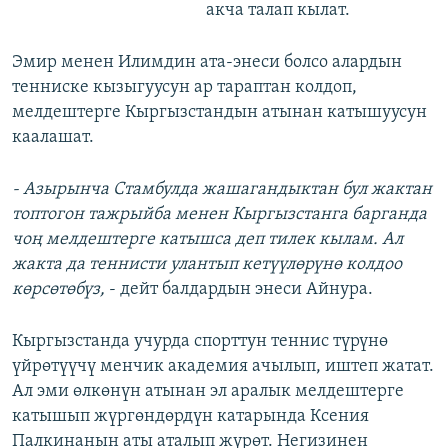
акча талап кылат.
Эмир менен Илимдин ата-энеси болсо алардын
тенниске кызыгуусун ар тараптан колдоп,
мелдештерге Кыргызстандын атынан катышуусун
каалашат.
- Азырынча Стамбулда жашагандыктан бул жактан
топтогон тажрыйба менен Кыргызстанга барганда
чоң мелдештерге катышса деп тилек кылам. Ал
жакта да теннисти улантып кетүүлөрүнө колдоо
көрсөтөбүз,
- дейт балдардын энеси Айнура.
Кыргызстанда учурда спорттун теннис түрүнө
үйрөтүүчү менчик академия ачылып, иштеп жатат.
Ал эми өлкөнүн атынан эл аралык мелдештерге
катышып жүргөндөрдүн катарында Ксения
Палкинанын аты аталып жүрөт. Негизинен