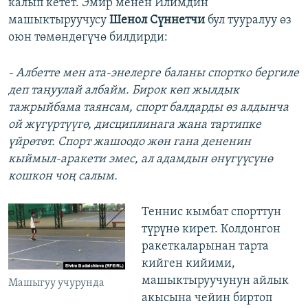
калып кетет. Эмир менен Илимдин
машыктыруучусу
Шенол Сүннетчи
бул тууралуу өз
оюн төмөндөгүчө билдирди:
- Албетте мен ата-энелерге баланы спортко бергиле
деп таңуулай албайм. Бирок көп жылдык
тажрыйбама таянсам, спорт балдарды өз алдынча
ой жүгүртүүгө, дисциплинага жана тартипке
үйрөтөт. Спорт жашоодо жөн гана дененин
кыймыл-аракети эмес, ал адамдын өнүгүүсүнө
кошкон чоң салым.
Теннис кымбат спорттун
түрүнө кирет. Колдонгон
ракеткаларынан тарта
кийген кийими,
машыктыруучунун айлык
Машыгуу учурунда
акысына чейин биртоп