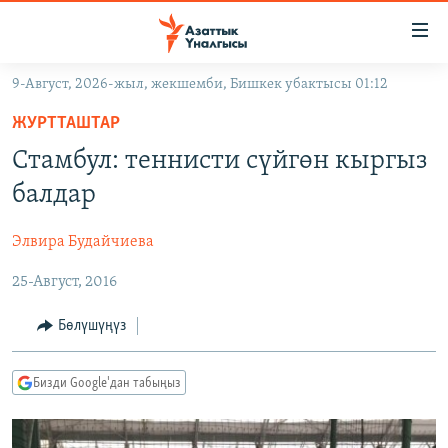
Линктер
Мазмунга
өтүңүз
9-Август, 2026-жыл, жекшемби, Бишкек убактысы 01:12
Навигацияга
ЖАҢЫЛЫКТАР
өтүңүз
ЖУРТТАШТАР
КЫРГЫЗСТАН
Издөөгө
Стамбул: теннисти сүйгөн кыргыз
салыңыз
ДҮЙНӨ
КЫРГЫЗСТАН
балдар
УКРАИНА
САЯСАТ
ДҮЙНӨ
Элвира Будайчиева
АТАЙЫН ИЛИКТӨӨ
ЭКОНОМИКА
БОРБОР АЗИЯ
25-Август, 2016
ТВ ПРОГРАММАЛАР
МАДАНИЯТ
ПОДКАСТ
БҮГҮН АЗАТТЫКТА
Бөлүшүңүз
ӨЗГӨЧӨ ПИКИР
ЭКСПЕРТТЕР ТАЛДАЙТ
Бизди Google'дан табыңыз
БИЗ ЖАНА ДҮЙНӨ
Русский
ДАНИСТЕ