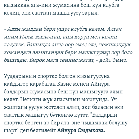
кызыккан ага-ини жумасына беш күн клубга
келип, эки сааттан машыгуусу зарыл.
- Алты жылдан бери ушул клубга келем. Алгач
иним Илим жазылган, аны көрүп мен келип
калдым. Башында анча оор эмес эле, чемпиондук
командага алынгандан бери машыгуулар оор боло
баштады. Бирок мага теннис жагат,
- дейт Эмир.
Уулдарынын спортко болгон кызыгуусуна
кайдыгер карабаган Казис менен Айнура
балдарын жумасына беш күн машыгууга алып
келет. Негизги жүк апасынын моюнунда. Үч
жаштагы уулун жетелеп алып, эки баласын эки
сааттык машыгуу бүткөнчө күтөт. "Балдарын
спортко берген ар бир ата-эне чыдамкай болушу
шарт" деп белгилейт
Айнура Сыдыкова.