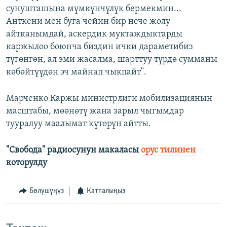
сунушташына мүмкүнчүлүк бермекмин...
Анткени мен буга чейин бир нече жолу
айтканымдай, аскердик муктаждыктарды
каржылоо боюнча биздин ички дараметибиз
түгөнгөн, ал эми жасалма, шарттуу түрдө сумманы
көбөйтүүдөн эч майнап чыкпайт".
Марченко Каржы министрлиги мобилизациянын
масштабы, мөөнөтү жана зарыл чыгымдар
тууралуу маалымат күтөрүн айтты.
"Свобода" радиосунун макаласы
орус тилинен
которулду
Бөлүшүңүз
Катталыңыз