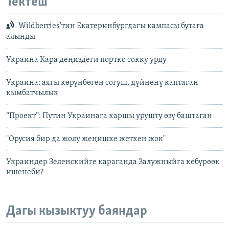
Тектеш
Wildberries'тин Екатеринбургдагы кампасы бутага
алынды
Украина Кара деңиздеги портко сокку урду
Украина: аягы көрүнбөгөн согуш, дүйнөнү каптаган
кымбатчылык
“Проект”: Путин Украинага каршы урушту өзү баштаган
"Орусия бир да жолу жеңишке жеткен жок"
Украиндер Зеленскийге караганда Залужныйга көбүрөөк
ишенеби?
Дагы кызыктуу баяндар