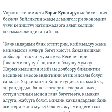
Украин экономисти
Борис Кушнирук
мобилизация
боюнча бийликтин жаңы демилгелери экономика
үчүн кейиштүү натыйжаларга алып келиши
ыктымал экендигин айтты:
"Качкандардын банк эсептерин, кыймылдуу жана
кыймылсыз мүлкүн бөгөт коюуга байланышкан
жоболор – такыр туура эмес. Кесепеттери
[экономика үчүн] эң жаман болушу мүмкүн.
Жарыя кылынган мыйзам долбоору бийликтин
кесипкөй эмес экендигинин ачык мисалы болуп
саналат. Украинанын Конституциясына ылайык,
жарандардын банк эсептерин аскердин эмес,
соттун чечими менен гана бөгөттөөгө, камакка
алууга, жабууга болот. Бийлик качкандардын банк
эсептери жана мүлкү боюнча жүз миңдеген сот