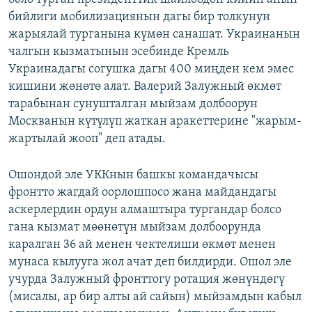
бийлиги мобилизациянын дагы бир толкунун
жарыялай турганына күмөн санашат. Украинанын
чалгын кызматынын эсебинде Кремль
Украинадагы согушка дагы 400 миңден кем эмес
кишини жөнөтө алат. Валерий Залужный өкмөт
тарабынан сунушталган мыйзам долбоорун
Москванын күтүлүп жаткан аракеттерине "жарым-
жартылай жооп" деп атады.
Ошондой эле УККнын башкы командачысы
фронтто жагдай оорлошпосо жана майдандагы
аскерлердин ордун алмаштыра тургандар болсо
гана кызмат мөөнөтүн мыйзам долбоорунда
каралган 36 ай менен чектелиши өкмөт менен
мунаса кылууга жол ачат деп билдирди. Ошол эле
учурда Залужный фронттогу ротация жөнүндөгү
(мисалы, ар бир алты ай сайын) мыйзамдын кабыл