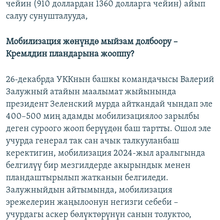
чейин (910 доллардан 1360 долларга чейин) айып
салуу сунушталууда,
Мобилизация жөнүндө мыйзам долбоору –
Кремлдин пландарына жооппу?
26-декабрда УККнын башкы командачысы Валерий
Залужный атайын маалымат жыйынында
президент Зеленский мурда айткандай чындап эле
400–500 миң адамды мобилизациялоо зарылбы
деген суроого жооп берүүдөн баш тартты. Ошол эле
учурда генерал так сан ачык талкууланбаш
керектигин, мобилизация 2024-жыл аралыгында
белгилүү бир мезгилдерде акырындык менен
пландаштырылып жатканын белгиледи.
Залужныйдын айтымында, мобилизация
эрежелерин жаңылоонун негизги себеби –
учурдагы аскер бөлүктөрүнүн санын толуктоо,