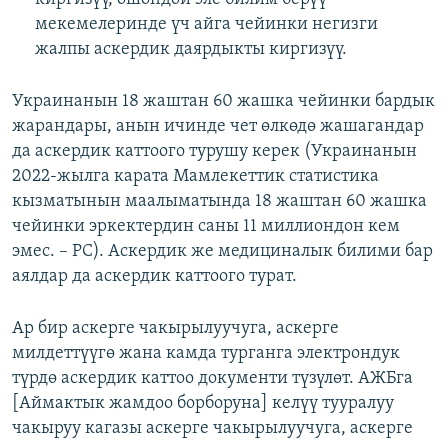
мекемелеринде үч айга чейинки негизги
жалпы аскердик даярдыкты киргизүү.
Украинанын 18 жаштан 60 жашка чейинки бардык
жарандары, анын ичинде чет өлкөдө жашагандар
да аскердик каттоого турушу керек (Украинанын
2022-жылга карата Мамлекеттик статистика
кызматынын маалыматында 18 жаштан 60 жашка
чейинки эркектердин саны 11 миллиондон кем
эмес. – РС). Аскердик же медициналык билими бар
аялдар да аскердик каттоого турат.
Ар бир аскерге чакырылуучуга, аскерге
милдеттүүгө жана камда турганга электрондук
түрдө аскердик каттоо документи түзүлөт. АЖБга
[Аймактык жамдоо борборуна] келүү тууралуу
чакыруу кагазы аскерге чакырылуучуга, аскерге