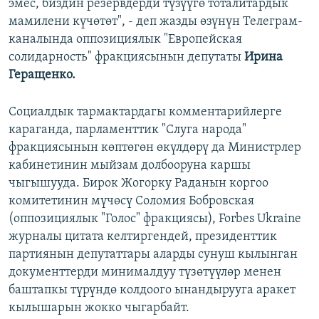
эмес, биздин резервдерди түзүүгө тоталитардык
мамилени күчөтөт", - деп жазды өзүнүн Телеграм-
каналында оппозициялык "Европейская
солидарность" фракциясынын депутаты
Ирина
Геращенко.
Социалдык тармактардагы комментарийлерге
караганда, парламенттик "Слуга народа"
фракциясынын көптөгөн өкүлдөрү да Министрлер
кабинетинин мыйзам долбооруна каршы
чыгышууда. Бирок Жогорку Раданын коргоо
комитетинин мүчөсү Соломия Бобровская
(оппозициялык "Голос" фракциясы), Forbes Ukraine
журналы цитата келтиргендей, президенттик
партиянын депутаттары аларды сунуш кылынган
документтерди минималдуу түзөтүүлөр менен
баштапкы түрүндө колдоого ынандырууга аракет
кылышарын жокко чыгарбайт.