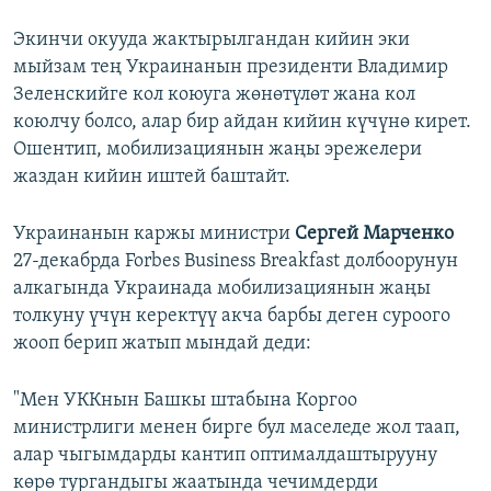
Экинчи окууда жактырылгандан кийин эки
мыйзам тең Украинанын президенти Владимир
Зеленскийге кол коюуга жөнөтүлөт жана кол
коюлчу болсо, алар бир айдан кийин күчүнө кирет.
Ошентип, мобилизациянын жаңы эрежелери
жаздан кийин иштей баштайт.
Украинанын каржы министри
Сергей Марченко
27-декабрда Forbes Business Breakfast долбоорунун
алкагында Украинада мобилизациянын жаңы
толкуну үчүн керектүү акча барбы деген суроого
жооп берип жатып мындай деди:
"Мен УККнын Башкы штабына Коргоо
министрлиги менен бирге бул маселеде жол таап,
алар чыгымдарды кантип оптималдаштырууну
көрө тургандыгы жаатында чечимдерди