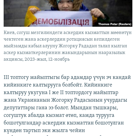
Киев, согуш мезгилиндеги аскердик кызматтын мөөнөтүн
чектеген жана аскерлердин ротациясын кепилдеген
мыйзамды кабыл алууну Жогорку Рададан талап кылган
аскер кызматкерлеринин жакындарынын нааразылык
акциясы, 2023-жыл, 12-ноябрь
III топтогу майыптыгы бар адамдар үчүн эч кандай
кийинкиге калтырууга болбойт. Кийинкиге
калтыруу укугуна I же II топтордогу майыптар
жана Украинанын Жогорку Радасынын учурдагы
депутаттары гана ээ болот. Мындан тышкары,
согуштук абалда кызмат өтөп, камда турууга
бошотулгандар аскердик кызматтан бошотулган
күндөн тартып эки жылга чейин