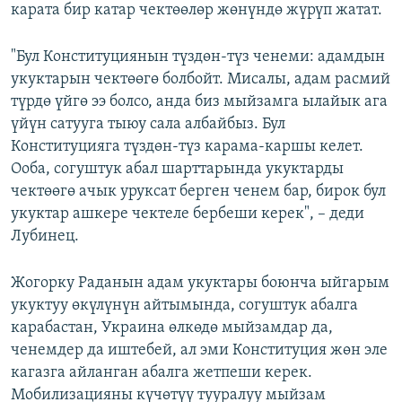
карата бир катар чектөөлөр жөнүндө жүрүп жатат.
"Бул Конституциянын түздөн-түз ченеми: адамдын
укуктарын чектөөгө болбойт. Мисалы, адам расмий
түрдө үйгө ээ болсо, анда биз мыйзамга ылайык ага
үйүн сатууга тыюу сала албайбыз. Бул
Конституцияга түздөн-түз карама-каршы келет.
Ооба, согуштук абал шарттарында укуктарды
чектөөгө ачык уруксат берген ченем бар, бирок бул
укуктар ашкере чектеле бербеши керек", – деди
Лубинец.
Жогорку Раданын адам укуктары боюнча ыйгарым
укуктуу өкүлүнүн айтымында, согуштук абалга
карабастан, Украина өлкөдө мыйзамдар да,
ченемдер да иштебей, ал эми Конституция жөн эле
кагазга айланган абалга жетпеши керек.
Мобилизацияны күчөтүү тууралуу мыйзам