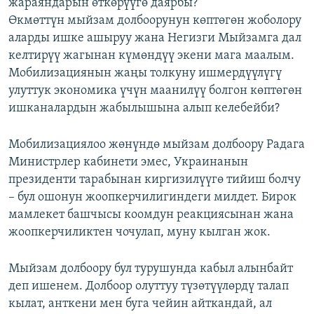
жараяндарын өткөрүүгө даярбы?
Өкмөттүн мыйзам долбоорунун көптөгөн жоболору
аларды ишке ашыруу жана Негизги Мыйзамга дал
келтирүү жагынан күмөндүү экени мага маалым.
Мобилизациянын жаңы толкуну ишмердүүлүгү
улуттук экономика үчүн маанилүү болгон көптөгөн
ишканалардын жабылышына алып келебейби?
Мобилизациялоо жөнүндө мыйзам долбоору Радага
Министрлер кабинети эмес, Украинанын
президенти тарабынан киргизилүүгө тийиш болчу
– бул ошонун жоопкерчилигиндеги милдет. Бирок
мамлекет башчысы коомдун реакциясынан жана
жоопкерчиликтен чочулап, муну кылган жок.
Мыйзам долбоору бул турушунда кабыл алынбайт
деп ишенем. Долбоор олуттуу түзөтүүлөрдү талап
кылат, анткени мен буга чейин айткандай, ал