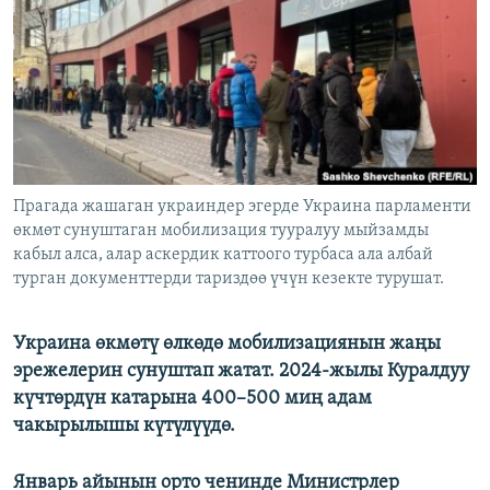
ОНЛАЙН ШЕРИНЕ
ЭЖЕ-СИҢДИЛЕР
АЗАТТЫК+
ЫҢГАЙСЫЗ СУРООЛОР
ЭЕ/АРнун бардык сайттары
Прагада жашаган украиндер эгерде Украина парламенти
өкмөт сунуштаган мобилизация тууралуу мыйзамды
кабыл алса, алар аскердик каттоого турбаса ала албай
турган документтерди тариздөө үчүн кезекте турушат.
Украина өкмөтү өлкөдө мобилизациянын жаңы
эрежелерин сунуштап жатат. 2024-жылы Куралдуу
күчтөрдүн катарына 400–500 миң адам
чакырылышы күтүлүүдө.
Январь айынын орто ченинде Министрлер