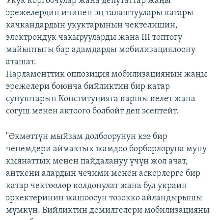
Укук коргоочулар жана депутаттар жаңы
эрежелердин ичинен эң талаштуулары катары
качкандардын укуктарынын чектелишин,
электрондук чакырууларды жана III топтогу
майыптыгы бар адамдарды мобилизациялоону
аташат.
Парламенттик оппозиция мобилизациянын жаңы
эрежелери боюнча бийликтин бир катар
сунуштарын Конституцияга каршы келет жана
согуш менен актоого болбойт деп эсептейт.
"Өкмөттүн мыйзам долбоорунун кээ бир
ченемдери аймактык жамдоо борборлоруна муну
кыянаттык менен пайдалануу үчүн жол ачат,
анткени алардын чечими менен аскерлерге бир
катар чектөөлөр колдонулат жана бул украин
эркектеринин жашоосун тозокко айландырышы
мүмкүн. Бийликтин демилгелери мобилизацияны