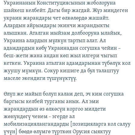
Украинанын Конституциясынын жоболоруна
шайкеш келбейт. Дагы бир жагдай. Жүз миңдеген
украин жарандары чет өлкөлөрдө жашайт.
Алардын айрымдары экинчи жарандыкты
алышкан. Аталган мыйзам долбооруна ылайык,
Украина алардын мүлкүн тартып алат. Ал
адамдардын көбү Украинадан согушка чейин –
беш-жети жана андан көп жыл илгери чыгып
кеткен. Украина аталган адамдарынан түбөлүк кол
жуушу мүмкүн. Сокур кишиге да бул талаштуу
маселе экендиги түшүнүктүү.
Өлүп же майып болуп калам деп, эч ким согушка
баргысы келбей турганы анык. Ал эми
жарандардын өз өлкөсүн коргоо милдети
жөнүндөгү ченем - эгерде ал
мобилизациялангандарды [позицияларга кол салуу
үчүн] бөөдө өлүмгө түрткөн Орусия сыяктуу