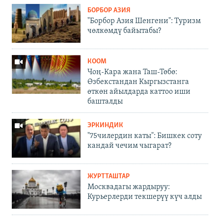
БОРБОР АЗИЯ
"Борбор Азия Шенгени": Туризм
чөлкөмдү байытабы?
КООМ
Чоң-Кара жана Таш-Төбө:
Өзбекстандан Кыргызстанга
өткөн айылдарда каттоо иши
башталды
ЭРКИНДИК
"75чилердин каты": Бишкек соту
кандай чечим чыгарат?
ЖУРТТАШТАР
Москвадагы жардыруу:
Курьерлерди текшерүү күч алды