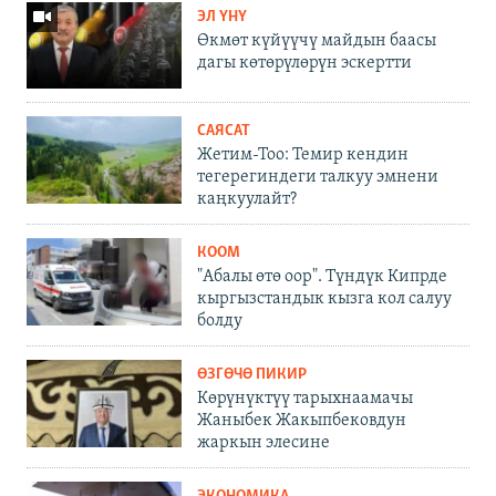
ЭЛ ҮНҮ
Өкмөт күйүүчү майдын баасы
дагы көтөрүлөрүн эскертти
САЯСАТ
Жетим-Тоо: Темир кендин
тегерегиндеги талкуу эмнени
каңкуулайт?
КООМ
"Абалы өтө оор". Түндүк Кипрде
кыргызстандык кызга кол салуу
болду
ӨЗГӨЧӨ ПИКИР
Көрүнүктүү тарыхнаамачы
Жаныбек Жакыпбековдун
жаркын элесине