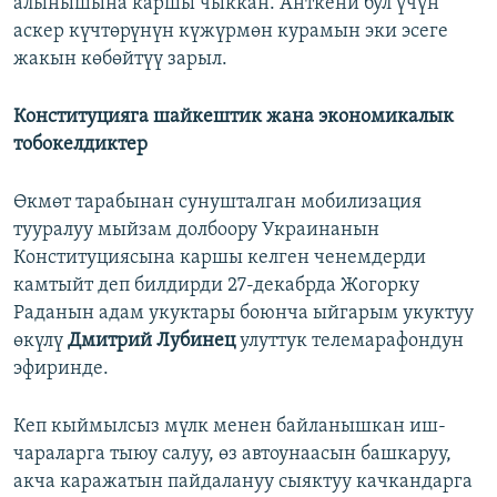
алынышына каршы чыккан. Анткени бул үчүн
аскер күчтөрүнүн күжүрмөн курамын эки эсеге
жакын көбөйтүү зарыл.
Конституцияга шайкештик жана экономикалык
тобокелдиктер
Өкмөт тарабынан сунушталган мобилизация
тууралуу мыйзам долбоору Украинанын
Конституциясына каршы келген ченемдерди
камтыйт деп билдирди 27-декабрда Жогорку
Раданын адам укуктары боюнча ыйгарым укуктуу
өкүлү
Дмитрий Лубинец
улуттук телемарафондун
эфиринде.
Кеп кыймылсыз мүлк менен байланышкан иш-
чараларга тыюу салуу, өз автоунаасын башкаруу,
акча каражатын пайдалануу сыяктуу качкандарга