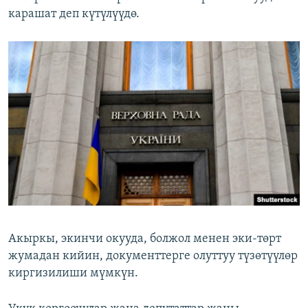
карашат деп күтүлүүдө.
Акыркы, экинчи окууда, болжол менен эки-төрт
жумадан кийин, документтерге олуттуу түзөтүүлөр
киргизилиши мүмкүн.