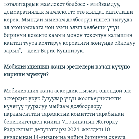
тоталитардык мамлекет болбосо - мыйзамдуу,
демократиялык мамлекетте өтө кылдат иштелиши
керек. Мындай мыйзам долбоорун иштеп чыгууда
ал экономикага чоң зыян алып келбеши үчүн
биринчи кезекте камчы менен токочтун катышын
кантип туура келтирүү керектиги жөнүндө ойлонуу
зарыл", – дейт Борис Кушнирук.
Мобилизациянын жаңы эрежелери качан күчүнө
кириши мүмкүн?
Мобилизация жана аскердик кызмат ошондой эле
аскердик укук бузуулар үчүн жоопкерчиликти
күчөтүү тууралуу мыйзам долбоорлору
парламенттин тармактык комитети тарабынан
бекитилгенден кийин Украинанын Жогорку
Радасынын депутаттары 2024-жылдын 10-
январынан 14-январына чейин биринчи окууда