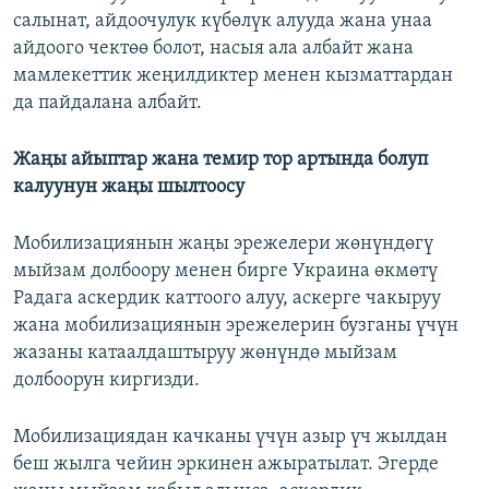
салынат, айдоочулук күбөлүк алууда жана унаа
айдоого чектөө болот, насыя ала албайт жана
мамлекеттик жеңилдиктер менен кызматтардан
да пайдалана албайт.
Жаңы айыптар жана темир тор артында болуп
калуунун жаңы шылтоосу
Мобилизациянын жаңы эрежелери жөнүндөгү
мыйзам долбоору менен бирге Украина өкмөтү
Радага аскердик каттоого алуу, аскерге чакыруу
жана мобилизациянын эрежелерин бузганы үчүн
жазаны катаалдаштыруу жөнүндө мыйзам
долбоорун киргизди.
Мобилизациядан качканы үчүн азыр үч жылдан
беш жылга чейин эркинен ажыратылат. Эгерде