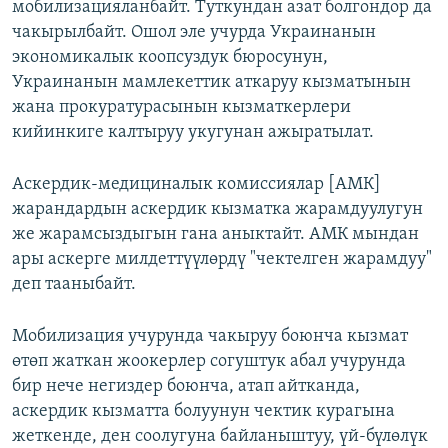
мобилизацияланбайт. Туткундан азат болгондор да
чакырылбайт. Ошол эле учурда Украинанын
экономикалык коопсуздук бюросунун,
Украинанын мамлекеттик аткаруу кызматынын
жана прокуратурасынын кызматкерлери
кийинкиге калтыруу укугунан ажыратылат.
Аскердик-медициналык комиссиялар [АМК]
жарандардын аскердик кызматка жарамдуулугун
же жарамсыздыгын гана аныктайт. АМК мындан
ары аскерге милдеттүүлөрдү "чектелген жарамдуу"
деп тааныбайт.
Мобилизация учурунда чакыруу боюнча кызмат
өтөп жаткан жоокерлер согуштук абал учурунда
бир нече негиздер боюнча, атап айтканда,
аскердик кызматта болуунун чектик курагына
жеткенде, ден соолугуна байланыштуу, үй-бүлөлүк