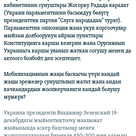
кабинетинин сунуштары Жогорку Радада каралат
(Украин парламентинин басымдуу бөлүгү
президенттик партия "Слуга народадан" турат).
Парламенттик оппозиция жана укук коргоочулар
мыйзам долбоорунун айрым пункттары
Конституцияга каршы келерин жана Орусиянын
Украинага каршы уланып жаткан согушу менен да
актоого болбойт деп эсептешет.
Мобилизациянын жаңы баскычы үчүн кандай
жаңы эрежелер сунушталып жатат жана андан
качкандардын жоопкерчилиги кандай болушу
мүмкүн?
Украина президенти Владимир Зеленский 19-
декабрдагы жыйынтыктоочу маалымат
жыйынында аскер башчылар менен
жолугушуулардын биринде 450–500 миң адамды