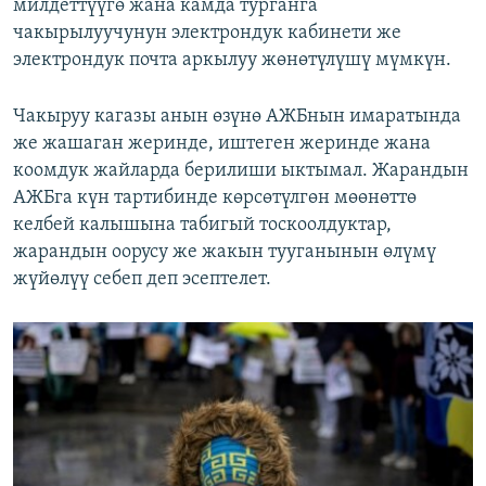
милдеттүүгө жана камда турганга
чакырылуучунун электрондук кабинети же
электрондук почта аркылуу жөнөтүлүшү мүмкүн.
Чакыруу кагазы анын өзүнө АЖБнын имаратында
же жашаган жеринде, иштеген жеринде жана
коомдук жайларда берилиши ыктымал. Жарандын
АЖБга күн тартибинде көрсөтүлгөн мөөнөттө
келбей калышына табигый тоскоолдуктар,
жарандын оорусу же жакын тууганынын өлүмү
жүйөлүү себеп деп эсептелет.