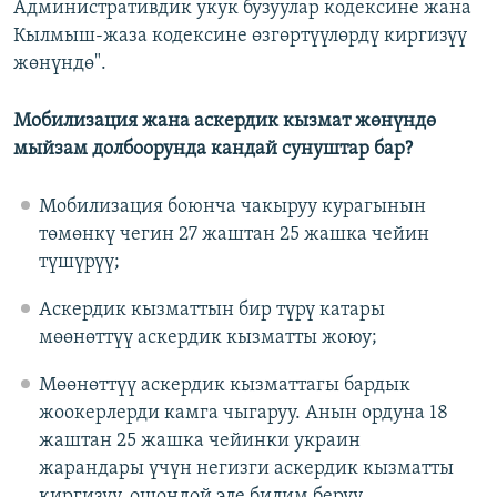
Административдик укук бузуулар кодексине жана
Кылмыш-жаза кодексине өзгөртүүлөрдү киргизүү
жөнүндө".
Мобилизация жана аскердик кызмат жөнүндө
мыйзам долбоорунда кандай сунуштар бар?
Мобилизация боюнча чакыруу курагынын
төмөнкү чегин 27 жаштан 25 жашка чейин
түшүрүү;
Аскердик кызматтын бир түрү катары
мөөнөттүү аскердик кызматты жоюу;
Мөөнөттүү аскердик кызматтагы бардык
жоокерлерди камга чыгаруу. Анын ордуна 18
жаштан 25 жашка чейинки украин
жарандары үчүн негизги аскердик кызматты
киргизүү, ошондой эле билим берүү