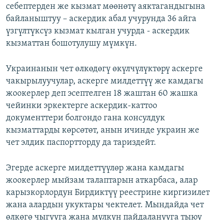
себептерден же кызмат мөөнөтү аяктагандыгына
байланыштуу – аскердик абал учурунда 36 айга
үзгүлтүксүз кызмат кылган учурда - аскердик
кызматтан бошотулушу мүмкүн.
Украинанын чет өлкөдөгү өкүлчүлүктөрү аскерге
чакырылуучулар, аскерге милдеттүү же камдагы
жоокерлер деп эсептелген 18 жаштан 60 жашка
чейинки эркектерге аскердик-каттоо
документтери болгондо гана консулдук
кызматтарды көрсөтөт, анын ичинде украин же
чет элдик паспортторду да тариздейт.
Эгерде аскерге милдеттүүлөр жана камдагы
жоокерлер мыйзам талаптарын аткарбаса, алар
карызкорлордун Бирдиктүү реестрине киргизилет
жана алардын укуктары чектелет. Мындайда чет
өлкөгө чыгууга жана мүлкүн пайдаланууга тыюу