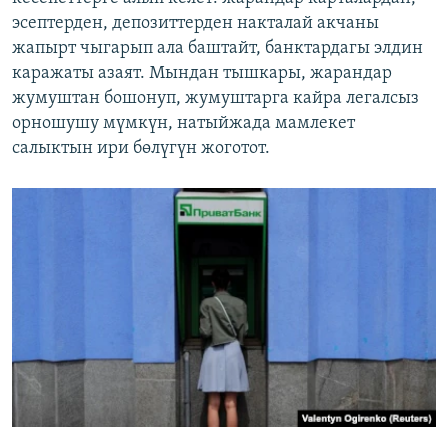
эсептерден, депозиттерден накталай акчаны
жапырт чыгарып ала баштайт, банктардагы элдин
каражаты азаят. Мындан тышкары, жарандар
жумуштан бошонуп, жумуштарга кайра легалсыз
орношушу мүмкүн, натыйжада мамлекет
салыктын ири бөлүгүн жоготот.