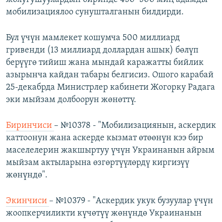
мобилизациялоо сунушталганын билдирди.
Бул үчүн мамлекет кошумча 500 миллиард
гривенди (13 миллиард доллардан ашык) бөлүп
берүүгө тийиш жана мындай каражатты бийлик
азырынча кайдан табары белгисиз. Ошого карабай
25-декабрда Министрлер кабинети Жогорку Радага
эки мыйзам долбоорун жөнөттү.
Биринчиси
– №10378 - "Мобилизациянын, аскердик
каттоонун жана аскерде кызмат өтөөнүн кээ бир
маселелерин жакшыртуу үчүн Украинанын айрым
мыйзам актыларына өзгөртүүлөрдү киргизүү
жөнүндө".
Экинчиси
– №10379 - "Аскердик укук бузуулар үчүн
жоопкерчиликти күчөтүү жөнүндө Украинанын