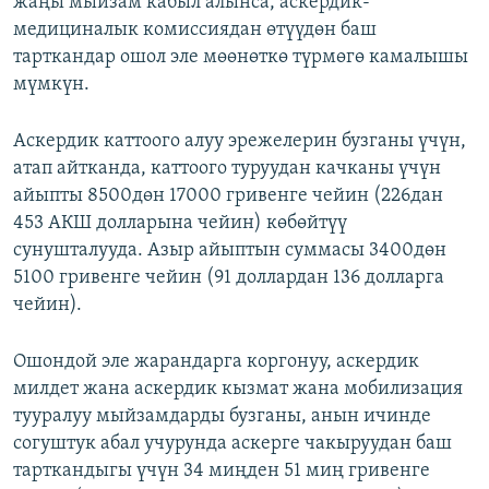
жаңы мыйзам кабыл алынса, аскердик-
медициналык комиссиядан өтүүдөн баш
тарткандар ошол эле мөөнөткө түрмөгө камалышы
мүмкүн.
Аскердик каттоого алуу эрежелерин бузганы үчүн,
атап айтканда, каттоого туруудан качканы үчүн
айыпты 8500дөн 17000 гривенге чейин (226дан
453 АКШ долларына чейин) көбөйтүү
сунушталууда. Азыр айыптын суммасы 3400дөн
5100 гривенге чейин (91 доллардан 136 долларга
чейин).
Ошондой эле жарандарга коргонуу, аскердик
милдет жана аскердик кызмат жана мобилизация
тууралуу мыйзамдарды бузганы, анын ичинде
согуштук абал учурунда аскерге чакыруудан баш
тарткандыгы үчүн 34 миңден 51 миң гривенге