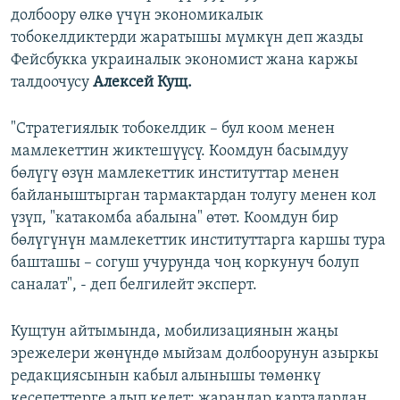
долбоору өлкө үчүн экономикалык
тобокелдиктерди жаратышы мүмкүн деп жазды
Фейсбукка украиналык экономист жана каржы
талдоочусу
Алексей Кущ.
"Стратегиялык тобокелдик – бул коом менен
мамлекеттин жиктешүүсү. Коомдун басымдуу
бөлүгү өзүн мамлекеттик институттар менен
байланыштырган тармактардан толугу менен кол
үзүп, "катакомба абалына" өтөт. Коомдун бир
бөлүгүнүн мамлекеттик институттарга каршы тура
башташы – согуш учурунда чоң коркунуч болуп
саналат", - деп белгилейт эксперт.
Кущтун айтымында, мобилизациянын жаңы
эрежелери жөнүндө мыйзам долбоорунун азыркы
редакциясынын кабыл алынышы төмөнкү
кесепеттерге алып келет: жарандар карталардан,