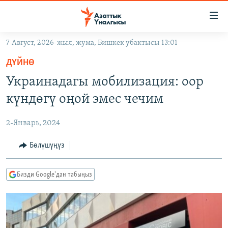
Линктер
Мазмунга
өтүңүз
7-Август, 2026-жыл, жума, Бишкек убактысы 13:01
Навигацияга
ЖАҢЫЛЫКТАР
өтүңүз
ДҮЙНӨ
КЫРГЫЗСТАН
Издөөгө
Украинадагы мобилизация: оор
салыңыз
ДҮЙНӨ
КЫРГЫЗСТАН
күндөгү оңой эмес чечим
УКРАИНА
САЯСАТ
ДҮЙНӨ
2-Январь, 2024
АТАЙЫН ИЛИКТӨӨ
ЭКОНОМИКА
БОРБОР АЗИЯ
ТВ ПРОГРАММАЛАР
Бөлүшүңүз
МАДАНИЯТ
ПОДКАСТ
БҮГҮН АЗАТТЫКТА
Бизди Google'дан табыңыз
ӨЗГӨЧӨ ПИКИР
ЭКСПЕРТТЕР ТАЛДАЙТ
БИЗ ЖАНА ДҮЙНӨ
Русский
ДАНИСТЕ