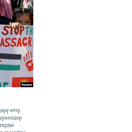
л
рү өттү.
 ураандар
ттарды