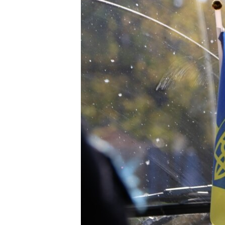
ЭЖЕ-СИҢДИЛЕР
АЗАТТЫК+
ЫҢГАЙСЫЗ СУРООЛОР