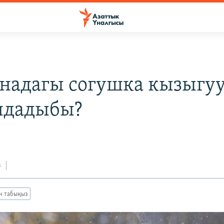
надагы согушка кызыгу
ндадыбы?
з
ан табыңыз