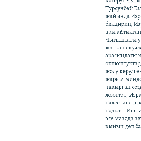
көтөруп чыгы
Турсунбай Ба
жайында Изр
билдирип, Из
ары айтылган
Чыгыштагы у
жаткан окуя
арасындагы 
окшоштуктард
жолу көрүлгө
жарым минде
чакырган сөз
жөөттөр, Изр
палестиналык
подкаст Инст
эле маалда а
кыйын деп ба