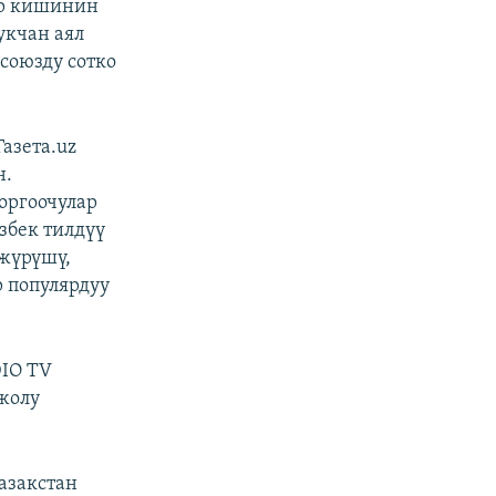
бир кишинин
укчан аял
союзду сотко
азета.uz
н.
оргоочулар
збек тилдүү
жүрүшү,
 популярдуу
DIO TV
жолу
азакстан