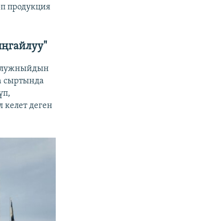
өп продукция
ыңгайлуу"
Залужныйдын
а сыртында
үп,
 келет деген