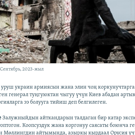
. Сентябрь, 2023-жыл
 уруш украин армиясын жана элин чоң коркунучтарг
еген генерал туңгуюктан чыгуу үчүн Киев абадан арт
гияларга ээ болууга тийиш деп белгилеген.
e
Залужныйдын айткандарын талдаган бир катар эксп
оптогон. Коопсуздук жана коргонуу саясаты боюнча 
н Мөллингдин айтымында, азыркы кырдаал Орусия үч