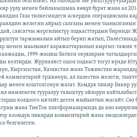
шканын белгилейт. Ал ошондой эле уюштуруучуларды
кир уулу менен байланышына көңүл бурат жана ал 20
аилдин Газа тилкесиндеги аскердик операциясына 
раилдин желегин айрып салганы менен таанылганын 
дай, саясатчы жергиликтүү подкасттардын биринде
руштун таржымалын айтып берип жатып, Палестинада
лар менен маалымат каражаттарынын кыргыз-тажик ч
жанжалды, 1999-жылкы Баткен окуяларын чагылдырга
ы келтирди. Журналист ошол подкаст тогуз күндө Ют
нүн, Кыргызстан, Казакстан жана Тажикстан жаранда
й комментарий түшкөнүн, ал палестин желеги, тынч
дөр менен коштолгонун жазат. Комдук пикир Бакир у
аил мамлекети тууралуу талаштуу ойлорун кайталабаст
тарды колдоого ыктайт деген жыйынтык жасайт. Сөз 
аграм жана ТикТок платформаларында да көп көрүлгөн
втор коомдук пикирди комментарий жана эмодзилерде
са белгилеген.