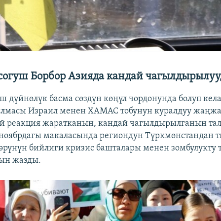
 согуш Борбор Азияда кандай чагылдырылуу
уш дүйнөлүк басма сөздүн көңүл чордонунда болуп кела
лмасы Израил менен ХАМАС тобунун куралдуу жаңжа
й реакция жаратканын, кандай чагылдырылганын тал
-ноябрдагы макаласында региондун Түркмөнстандан
өрүнүн бийлиги кризис башталары менен зомбулукту т
ын жазды.