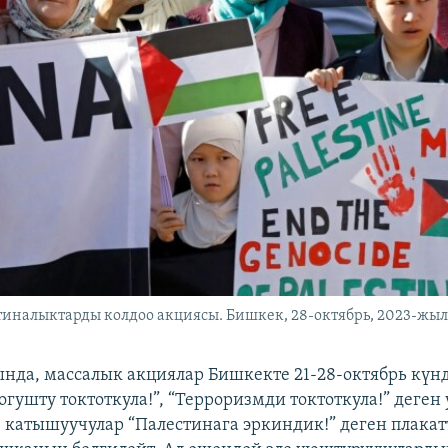
тиналыктарды колдоо акциясы. Бишкек, 28-октябрь, 2023-жы
да, массалык акциялар Бишкекте 21-28-октябрь күндө
огушту токтоткула!”, “Терроризмди токтоткула!” деген
катышуучулар “Палестинага эркиндик!” деген плака