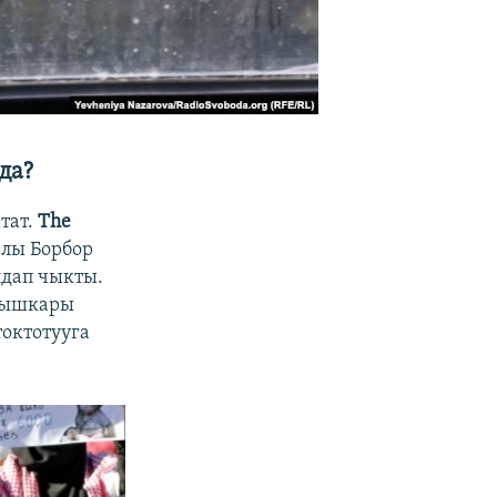
да?
тат.
The
лы Борбор
дап чыкты.
 тышкары
октотууга