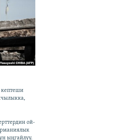
а кептеши
ыкчылыкка,
ерттердин ой-
германиялык
үн ыңгайлуу.