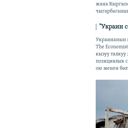
жана Кыргызс
чыгарбаганын
"Украин 
Украинанын 
The Economis
кызуу талкуу
позициялык с
ою менен бө