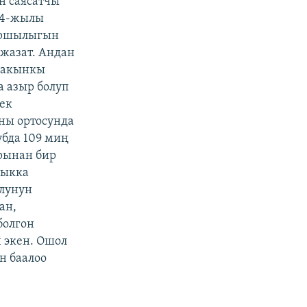
н саясатчы
14-жылы
каршылыгын
жазат. Андан
 Жакынкы
 азыр болуп
ек
ны ортосунда
убда 109 миң
рынан бир
тыкка
улунун
ан,
болгон
 экен. Ошол
н баалоо