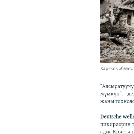
Харьков облусу
"Алсыратуучу
мүмкүн", - д
жаңы техноло
Deutsche well
пикирлерин т
адис Кристиа