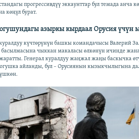
тандагы прогрессивдүү эккаунттар бул темада анча к
а көңүл бурат.
согушундагы азыркы кырдаал Орусия үчүн 
куралдуу күчтөрүнүн башкы командачысы Валерий 
t басылмасына чыккан макаласы өлкөнүн ичинде жан
 жаратты. Генерал куралдуу жаңжал жаңы баскычка өт
огушка айланды, бул – Орусиянын кызыкчылыгына дал
лүшкөн.