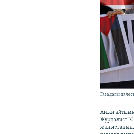
Газадагы палес
Анын айтымын
Журналист “С
жаңырганын, 