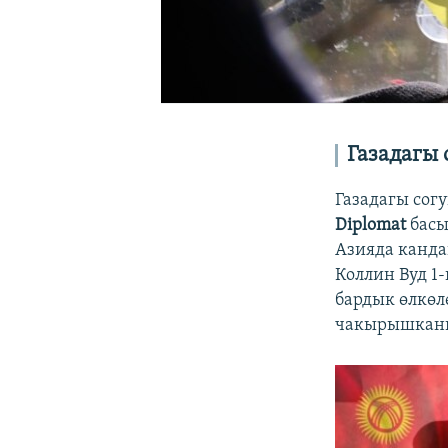
Газадагы
Газадагы сог
Diplomat
басы
Азияда канда
Коллин Вуд 1
бардык өлкөл
чакырышкан