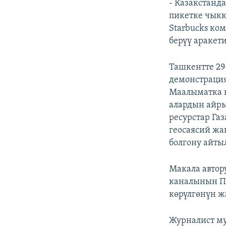
- Казакстанда
пикетке чыкк
Starbucks ко
берүү аракет
Ташкентте 29
демонстрация
Маалыматка к
алардын айры
ресурстар Га
геосаясий жа
болгону айты
Макала автор
каналынын Па
көрүлгөнүн ж
Журналист му