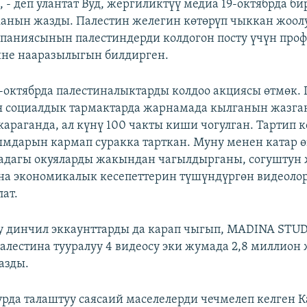
, - деп улантат Вуд, жергиликтүү медиа 19-октябрда 
анын жазды. Палестин желегин көтөрүп чыккан жоол
мпаниясынын палестиндерди колдогон посту үчүн проф
ине нааразылыгын билдирген.
-октябрда палестиналыктарды колдоо акциясы өтмөк. Г
 социалдык тармактарда жарнамада кылганын жазга
араганда, ал күнү 100 чакты киши чогулган. Тартип к
мдарын кармап суракка тарткан. Муну менен катар ө
задагы окуяларды жакындан чагылдырганы, согуштун 
на экономикалык кесепеттерин түшүндүргөн видеолор
лат.
у динчил эккаунттарды да карап чыгып, MADINA STU
лестина тууралуу 4 видеосу эки жумада 2,8 миллион 
азды.
рда талаштуу саясаий маселелерди чечмелеп келген К