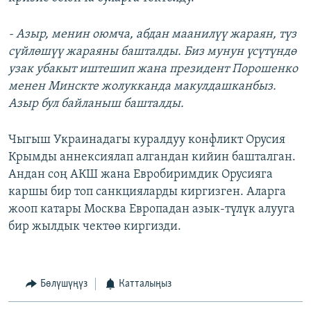
- Азыр, менин оюмча, абдан маанилүү жараян, түз
сүйлөшүү жараяны башталды. Биз мунун үсүтүндө
узак убакыт иштешип жана президент Порошенко
менен Минскте жолукканда макулдашканбыз.
Азыр бул байланыш башталды.
Чыгыш Украинадагы куралдуу конфликт Орусия
Крымды аннексиялап алгандан кийин башталган.
Андан соң АКШ жана Евробиримдик Орусияга
каршы бир топ санкцияларды киргизген. Аларга
жооп катары Москва Европадан азык-түлүк алууга
бир жылдык чектөө киргизди.
Бөлүшүңүз
Катталыңыз