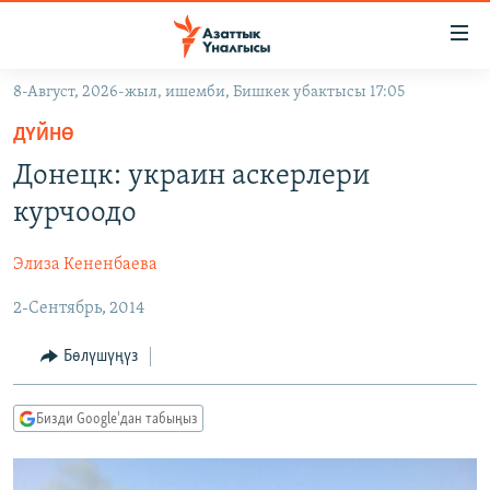
Линктер
Мазмунга
өтүңүз
8-Август, 2026-жыл, ишемби, Бишкек убактысы 17:05
Навигацияга
ЖАҢЫЛЫКТАР
өтүңүз
ДҮЙНӨ
КЫРГЫЗСТАН
Издөөгө
Донецк: украин аскерлери
салыңыз
ДҮЙНӨ
КЫРГЫЗСТАН
курчоодо
УКРАИНА
САЯСАТ
ДҮЙНӨ
Элиза Кененбаева
АТАЙЫН ИЛИКТӨӨ
ЭКОНОМИКА
БОРБОР АЗИЯ
2-Сентябрь, 2014
ТВ ПРОГРАММАЛАР
МАДАНИЯТ
ПОДКАСТ
БҮГҮН АЗАТТЫКТА
Бөлүшүңүз
ӨЗГӨЧӨ ПИКИР
ЭКСПЕРТТЕР ТАЛДАЙТ
Бизди Google'дан табыңыз
БИЗ ЖАНА ДҮЙНӨ
Русский
ДАНИСТЕ