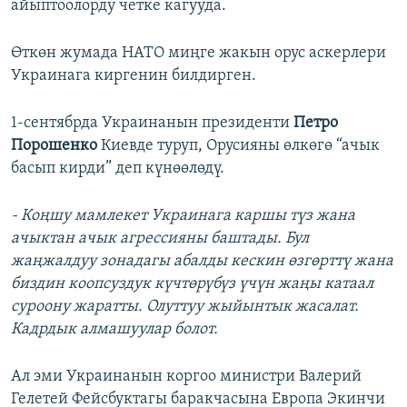
айыптоолорду четке кагууда.
Өткөн жумада НАТО миңге жакын орус аскерлери
Украинага киргенин билдирген.
1-сентябрда Украинанын президенти
Петро
Порошенко
Киевде туруп, Орусияны өлкөгө “ачык
басып кирди” деп күнөөлөдү.
- Коңшу мамлекет Украинага каршы түз жана
ачыктан ачык агрессияны баштады. Бул
жаңжалдуу зонадагы абалды кескин өзгөрттү жана
биздин коопсуздук күчтөрүбүз үчүн жаңы катаал
суроону жаратты. Олуттуу жыйынтык жасалат.
Кадрдык алмашуулар болот.
Ал эми Украинанын коргоо министри Валерий
Гелетей Фейсбуктагы баракчасына Европа Экинчи