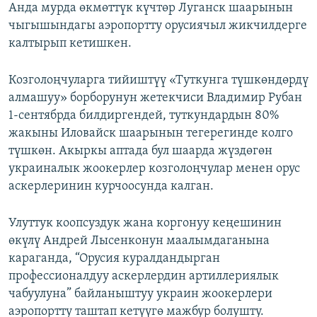
Анда мурда өкмөттүк күчтөр Луганск шаарынын
чыгышындагы аэропортту орусиячыл жикчилдерге
калтырып кетишкен.
Козголоңчуларга тийиштүү «Туткунга түшкөндөрдү
алмашуу» борборунун жетекчиси Владимир Рубан
1-сентябрда билдиргендей, туткундардын 80%
жакыны Иловайск шаарынын тегерегинде колго
түшкөн. Акыркы аптада бул шаарда жүздөгөн
украиналык жоокерлер козголоңчулар менен орус
аскерлеринин курчоосунда калган.
Улуттук коопсуздук жана коргонуу кеңешинин
өкүлү Андрей Лысенконун маалымдаганына
караганда, “Орусия куралдандырган
профессионалдуу аскерлердин артиллериялык
чабуулуна” байланыштуу украин жоокерлери
аэропортту таштап кетүүгө мажбур болушту.