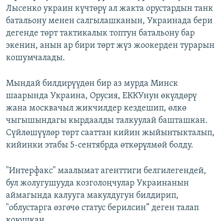
Лысенко украин күчтөрү ал жакта орустардын танк
батальону менен салгылашканын, Украинада бери
дегенде төрт тактикалык топтун батальону бар
экенин, анын ар бири төрт жүз жоокерден турарын
кошумчалады.
Мындай билдирүүдөн бир аз мурда Минск
шаарында Украина, Орусия, ЕККУнун өкүлдөрү
жана москвачыл жикчилдер кездешип, өлкө
чыгышындагы кырдаалды талкуулай башташкан.
Сүйлөшүүлөр төрт сааттан кийин жыйынтыкталып,
кийинки этабы 5-сентябрда өткөрүлмөй болду.
"Интерфакс" маалымат агенттиги белгилегендей,
бул жолугушууда козголоңчулар Украинанын
аймагында калууга макулдугун билдирип,
"облустарга өзгөчө статус берилсин” деген талап
коюшкан.