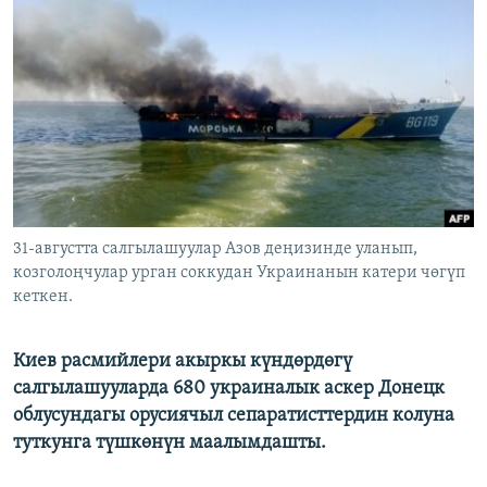
ОНЛАЙН ШЕРИНЕ
ЭЖЕ-СИҢДИЛЕР
АЗАТТЫК+
ЫҢГАЙСЫЗ СУРООЛОР
ЭЕ/АРнун бардык сайттары
31-августта салгылашуулар Азов деңизинде уланып,
козголоңчулар урган соккудан Украинанын катери чөгүп
кеткен.
Киев расмийлери акыркы күндөрдөгү
салгылашууларда 680 украиналык аскер Донецк
облусундагы орусиячыл сепаратисттердин колуна
туткунга түшкөнүн маалымдашты.