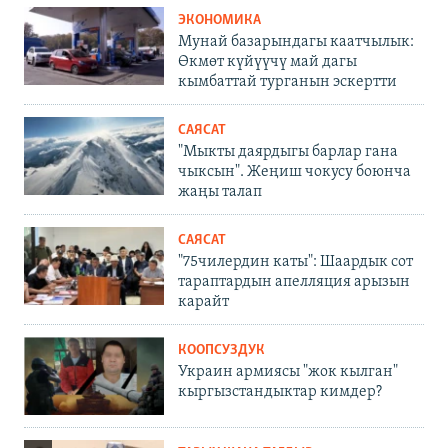
ЭКОНОМИКА
Мунай базарындагы каатчылык:
Өкмөт күйүүчү май дагы
кымбаттай турганын эскертти
САЯСАТ
"Мыкты даярдыгы барлар гана
чыксын". Жеңиш чокусу боюнча
жаңы талап
САЯСАТ
"75чилердин каты": Шаардык сот
тараптардын апелляция арызын
карайт
КООПСУЗДУК
Украин армиясы "жок кылган"
кыргызстандыктар кимдер?