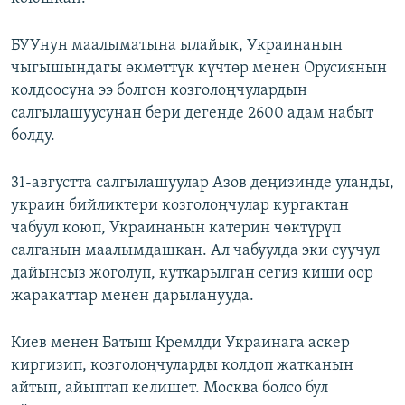
БУУнун маалыматына ылайык, Украинанын
чыгышындагы өкмөттүк күчтөр менен Орусиянын
колдоосуна ээ болгон козголоңчулардын
салгылашуусунан бери дегенде 2600 адам набыт
болду.
31-августта салгылашуулар Азов деңизинде уланды,
украин бийликтери козголоңчулар кургактан
чабуул коюп, Украинанын катерин чөктүрүп
салганын маалымдашкан. Ал чабуулда эки суучул
дайынсыз жоголуп, куткарылган сегиз киши оор
жаракаттар менен дарыланууда.
Киев менен Батыш Кремлди Украинага аскер
киргизип, козголоңчуларды колдоп жатканын
айтып, айыптап келишет. Москва болсо бул