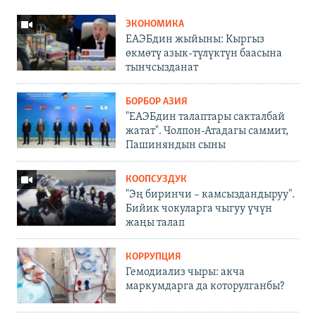
ЭКОНОМИКА
ЕАЭБдин жыйыны: Кыргыз
өкмөтү азык-түлүктүн баасына
тынчсызданат
БОРБОР АЗИЯ
"ЕАЭБдин талаптары сакталбай
жатат". Чолпон-Атадагы саммит,
Пашиняндын сыны
КООПСУЗДУК
"Эң биринчи – камсыздандыруу".
Бийик чокуларга чыгуу үчүн
жаңы талап
КОРРУПЦИЯ
Гемодиализ чыры: акча
маркумдарга да которулганбы?