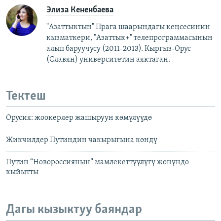
Элиза Кененбаева
"Азаттыктын" Прага шаарындагы кеңсесинин
кызматкери, "Азаттык+" телепрограммасынын
алып баруучусу (2011-2013).
Кыргыз-Орус
(Славян)
университетин аяктаган.
Тектеш
Орусия: жоокерлер жашыруун көмүлүүдө
Жикчилдер Путиндин чакырыгына көндү
Путин “Новороссиянын” мамлекеттүүлүгү жөнүндө
кыйытты
Дагы кызыктуу баяндар