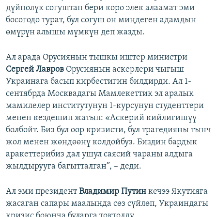
дүйнөлүк согуштан бери көрө элек алаамат эми
босогодо турат, бул согуш он миңдеген адамдын
өмүрүн алышы мүмкүн деп жазды.
Ал арада Орусиянын тышкы иштер министри
Сергей Лавров
Орусиянын аскерлери чыгыш
Украинага басып кирбестигин билдирди. Ал 1-
сентябрда Москвадагы Мамлекеттик эл аралык
мамилелер институтунун 1-курсунун студенттери
менен кездешип жатып: «Аскерий кийлигишүү
болбойт. Биз бул оор кризисти, бул трагедияны тынч
жол менен жөндөөнү колдойбуз. Биздин бардык
аракеттерибиз дал ушул саясий чараны алдыга
жылдырууга багытталган”, – деди.
Ал эми президент
Владимир Путин
кечээ Якутияга
жасаган сапары маалында сөз сүйлөп, Украиндагы
кризис боюнча буларга токтолду.