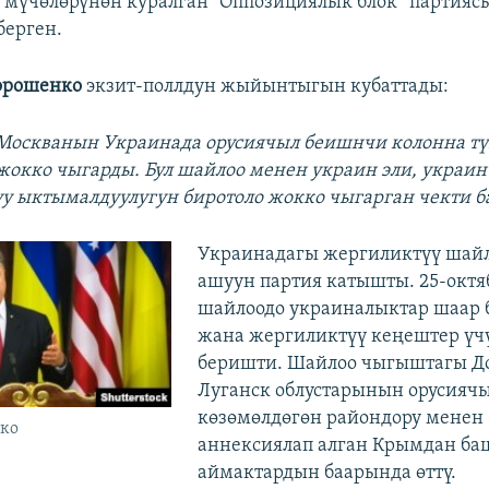
мүчөлөрүнөн куралган “Оппозициялык блок” партияс
берген.
орошенко
экзит-поллдун жыйынтыгын кубаттады:
 Москванын Украинада орусиячыл беишнчи колонна тү
жокко чыгарды. Бул шайлоо менен украин эли, украин
уу ыктымалдуулугун биротоло жокко чыгарган чекти ба
Украинадагы жергиликтүү шайл
ашуун партия катышты. 25-октя
шайлоодо украиналыктар шаар
жана жергиликтүү кеңештер үч
беришти. Шайлоо чыгыштагы Д
Луганск облустарынын орусияч
көзөмөлдөгөн райондору менен
ко
аннексиялап алган Крымдан ба
аймактардын баарында өттү.