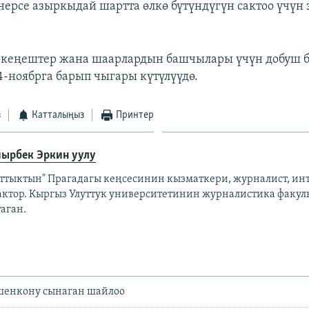
 нерсе азыркыдай шартта өлкө бүтүндүгүн сактоо үчүн
 кеңештер жана шаарлардын башчылары үчүн добуш 
ноябрга барып чыгары күтүлүүдө.
з
Катталыңыз
Принтер
ырбек Эркин уулу
аттыктын" Прагадагы кеңсесинин кызматкери, журналист, ин
актор. Кыргыз Улуттук университетинин журналистика факул
аган.
шенкону сынаган шайлоо