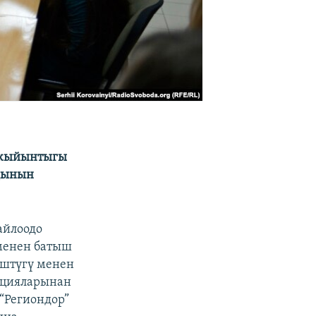
 жыйынтыгы
аңынын
айлоодо
 менен батыш
үштүгү менен
кцияларынан
“Региондор”