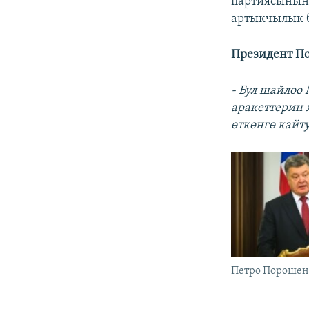
партиясынын 
артыкчылык 
Президент П
- Бул шайлоо
аракеттерин 
өткөнгө кайт
Петро Порошен