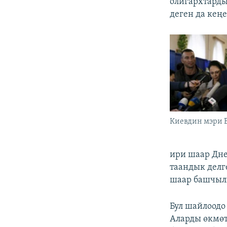
олигархтарды
деген да кең
Киевдин мэри 
ири шаар Дне
таандык делг
шаар башчыл
Бул шайлоодо
Аларды өкмөт