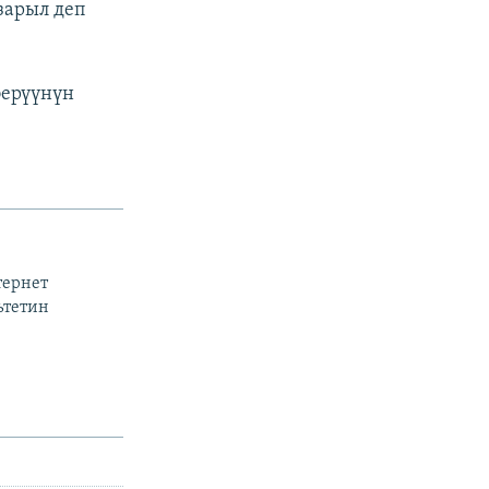
 зарыл деп
берүүнүн
тернет
ьтетин