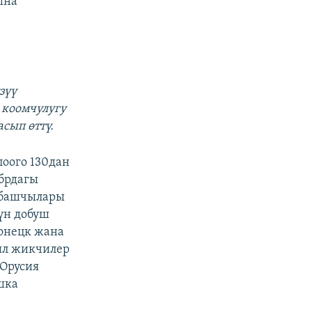
ына
зүү
 коомчулугу
сып өттү.
оого 130дан
брдагы
 башчылары
үн добуш
онецк жана
ыл жикчилер
 Орусия
шка