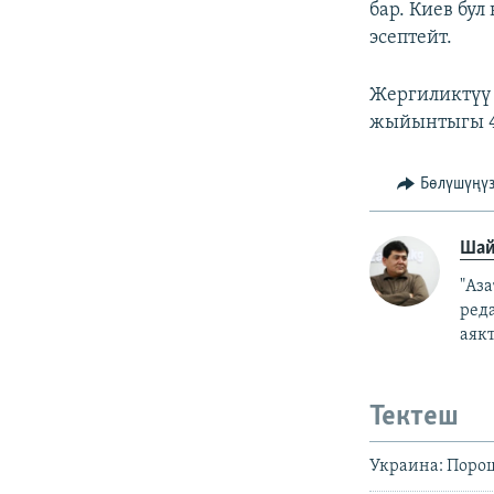
бар. Киев бул
эсептейт.
Жергиликтүү
жыйынтыгы 4-
Бөлүшүңү
Шай
"Аз
ред
аякт
Тектеш
Украина: Поро