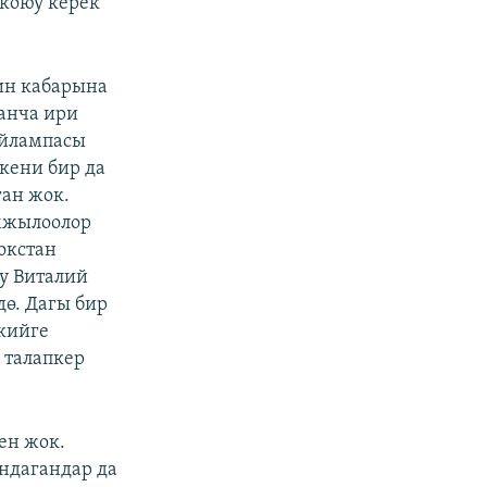
 коюу керек
ин кабарына
канча ири
айлампасы
ткени бир да
ган жок.
мжылоолор
окстан
ну Виталий
дө. Дагы бир
кийге
 талапкер
ен жок.
ндагандар да