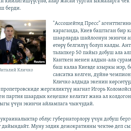
н кийлигишүүсүнө, алар жасай турган ыкмаларга чек
еш берди.
"Ассошейтед Пресс" агенттигин
караганда, Киев баштаган бир 
шаарларда шайлоонун экинчи 
өтөрү белгилүү болуп калды. Ан
талапкер 50 пайыз добуш ала ал
Канткен менен алдын-ала сура
баш калаа Киевде азыркы мэр, б
Виталий Кличко
саясатка келген, дүйнө чемпио
Кличко алдыда экенин көрсөтүү
пропетровскиде жергиликтүү магнат Игорь Коломойс
ен партия шаардык кеңешке келатат жана ал колдогон
ыгы үчүн экинчи айлампага чыкчудай.
 украиналыктар облус губернаторлору үчүн добуш берг
 дайындайт. Муну элдик демократияны чектөө деп сы