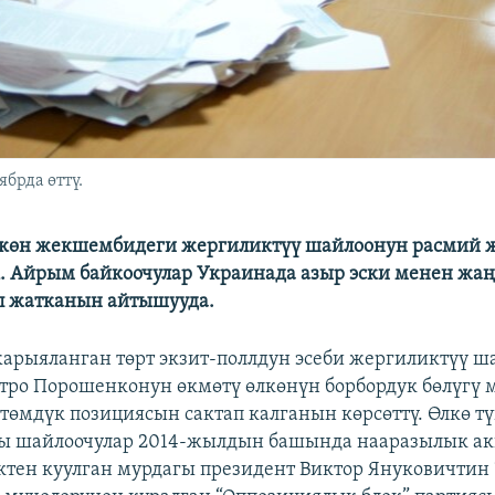
брда өттү.
ткөн жекшембидеги жергиликтүү шайлоонун расмий
к. Айрым байкоочулар Украинада азыр эски менен ж
п жатканын айтышууда.
жарыяланган төрт экзит-поллдун эсеби жергиликтүү ш
тро Порошенконун өкмөтү өлкөнүн борбордук бөлүгү
төмдүк позициясын сактап калганын көрсөттү. Өлкө т
 шайлоочулар 2014-жылдын башында нааразылык а
тен куулган мурдагы президент Виктор Януковичтин 