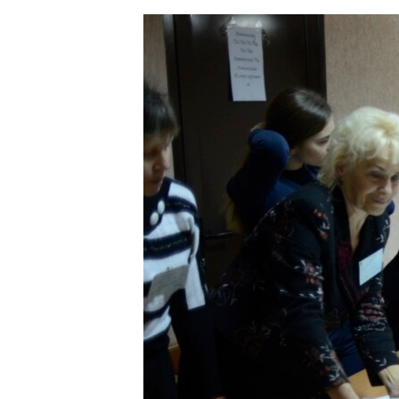
ЭЖЕ-СИҢДИЛЕР
АЗАТТЫК+
ЫҢГАЙСЫЗ СУРООЛОР