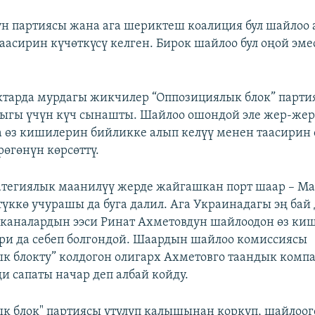
 партиясы жана ага шериктеш коалиция бул шайлоо 
таасирин күчөткүсү келген. Бирок шайлоо бул оңой эм
тарда мурдагы жикчилер “Оппозициялык блок” парти
ыгы үчүн күч сынашты. Шайлоо ошондой эле жер-жер
а өз кишилерин бийликке алып келүү менен таасирин 
рөгөнүн көрсөттү.
атегиялык маанилүү жерде жайгашкан порт шаар – М
түккө учурашы да буга далил. Ага Украинадагы эң бай 
каналардын ээси Ринат Ахметовдун шайлоодон өз ки
ери да себеп болгондой. Шаардын шайлоо комиссиясы
к блокту” колдогон олигарх Ахметовго таандык комп
и сапаты начар деп албай койду.
к блок" партиясы утулуп калышынан коркуп, шайлоог