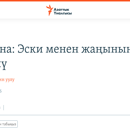
на: Эски менен жаңыны
шү
н уулу
5
з
ан табыңыз