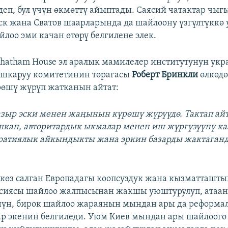
еп, бул үчүн өкмөттү айыптады. Саясий чатактар чы
к жана Сватов шаарларында да шайлоону үзгүлтүккө у
йлоо эми качан өтөрү белгилене элек.
hatham House эл аралык мамилелер институтунун ук
ашкаруу комитетинин төрагасы
Роберт Бринкли
өлкөдө
өшү жүрүп жатканын айтат:
азыр эски менен жаңынын күрөшү жүрүүдө. Тактап айт
кан, авторитардык ыкмалар менен иш жүргүзүүнү ка
ратиялык айкындыкты жана эркин базарды жактаган
 көз салган Европадагы коопсуздук жана кызматташт
ссиясы шайлоо жалпысынан жакшы уюштурулуп, атаа
нүн, бирок шайлоо жараянын мындан ары да реформа
р экенин белгиледи. Уюм Киев мындан ары шайлоого