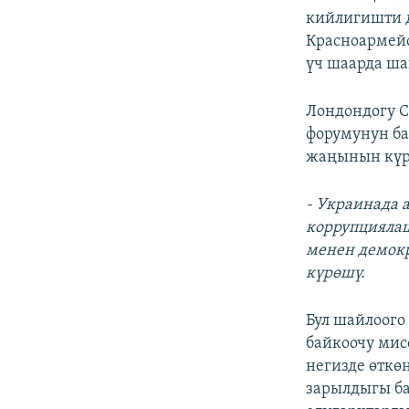
кийлигишти д
Красноармейс
үч шаарда ша
Лондондогу C
форумунун б
жаңынын күр
- Украинада 
коррупциялаш
менен демок
күрөшү.
Бул шайлоого
байкоочу ми
негизде өткө
зарылдыгы ба