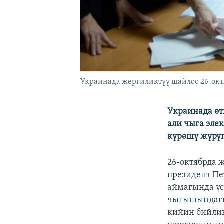
Украинада жергиликтүү шайлоо 26-октя
Украинада ө
али чыга эле
күрөшү жүрү
26-октябрда 
президент Пе
аймагында үс
чыгышындагы
кийин бийлик