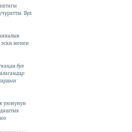
гыштагы
чуратты. Бул
раиналык
 эски менен
канда бул
алагандар
дардын
ык уюмунун
ндаштык
лоо