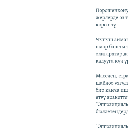
Порошенконун
жерлерде өз 
көрсөттү.
Чыгыш аймак
шаар башчыл
олигархтар д
калууга күч ү
Маселен, стр
шайлоо үзгүл
бир канча иш
өтүү аракетт
“Оппозициялы
бюллетендерд
"Оппозициялы