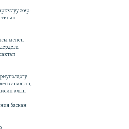
аркылуу жер-
естигин
ясы менен
лердеги
сактап
ариуполдогу
деп саналган,
шисин алып
ания баскан
о